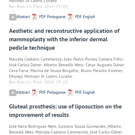
Molinari Di Castro Curado
Rev. Bras. Cir. Plást. 2014; 29:
(4)
Abstract
PDF Portuguese
PDF English
Aesthetic and reconstructive application of
mammoplasty with the inferior dermal
pedicle technique
Marcela Caetano Cammarota; João Pedro Pontes Camara Filho;
José Carlos Daher; Alberto Benedik Neto; César Augusto Daher
Ceva Faria; Marina de Souza Borgatto; Bruno Peixoto Esteves;
Dhyego Molinari di Castro Curado
Rev. Bras. Cir. Plást. 2014; 29:
(2)
Abstract
PDF Portuguese
PDF English
Gluteal prosthesis: use of liposuction on the
improvement of results
José Nava Rodrigues Neto, Gustavo Souza Guimarães, Alberto
Benedik Neto, Marcela Caetano Cammarota, José Carlos Daher