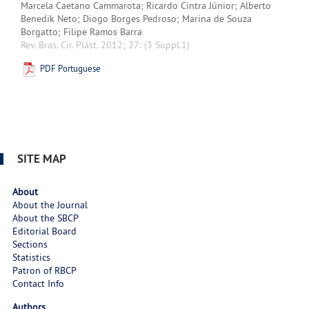
Marcela Caetano Cammarota; Ricardo Cintra Júnior; Alberto
Benedik Neto; Diogo Borges Pedroso; Marina de Souza
Borgatto; Filipe Ramos Barra
Rev. Bras. Cir. Plást. 2012; 27:
(3 Suppl.1)
PDF Portuguese
SITE MAP
About
About the Journal
About the SBCP
Editorial Board
Sections
Statistics
Patron of RBCP
Contact Info
Authors