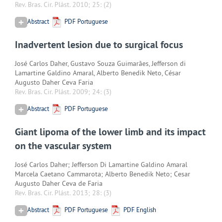
Rev. Bras. Cir. Plást. 2010; 25:
(2)
Abstract
PDF Portuguese
Inadvertent lesion due to surgical focus
José Carlos Daher, Gustavo Souza Guimarães, Jefferson di
Lamartine Galdino Amaral, Alberto Benedik Neto, César
Augusto Daher Ceva Faria
Rev. Bras. Cir. Plást. 2009; 24:
(3)
Abstract
PDF Portuguese
Giant lipoma of the lower limb and its impact
on the vascular system
José Carlos Daher; Jefferson Di Lamartine Galdino Amaral
Marcela Caetano Cammarota; Alberto Benedik Neto; Cesar
Augusto Daher Ceva de Faria
Rev. Bras. Cir. Plást. 2013; 28:
(3)
Abstract
PDF Portuguese
PDF English