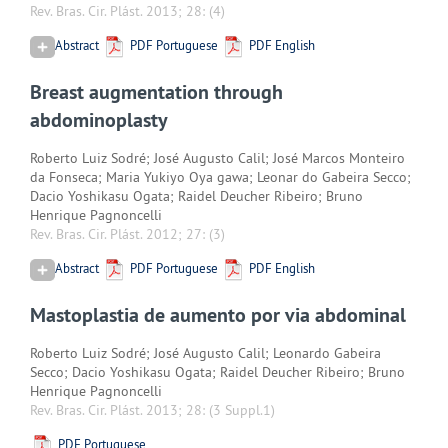
Rev. Bras. Cir. Plást. 2013; 28:
(4)
Abstract
PDF Portuguese
PDF English
Breast augmentation through
abdominoplasty
Roberto Luiz Sodré; José Augusto Calil; José Marcos Monteiro
da Fonseca; Maria Yukiyo Oya gawa; Leonar do Gabeira Secco;
Dacio Yoshikasu Ogata; Raidel Deucher Ribeiro; Bruno
Henrique Pagnoncelli
Rev. Bras. Cir. Plást. 2012; 27:
(3)
Abstract
PDF Portuguese
PDF English
Mastoplastia de aumento por via abdominal
Roberto Luiz Sodré; José Augusto Calil; Leonardo Gabeira
Secco; Dacio Yoshikasu Ogata; Raidel Deucher Ribeiro; Bruno
Henrique Pagnoncelli
Rev. Bras. Cir. Plást. 2013; 28:
(3 Suppl.1)
PDF Portuguese