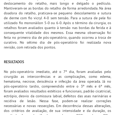
deslocamento do retalho, mais longo e delgado o pedículo.
Mantiveram-se as bordas do retalho de forma arredondada. Na área
doadora do retalho, praticava-se pequeno descolamento e sutura
de derme com fio vicryl 4-0 sem tensão. Para a sutura de pele foi
utilizado fio mononáilon 5-0 ou 6-0. Após o término da cirurgia, os
retalhos foram avaliados quanto à tensão nas bordas da ferida e à
consequente vitalidade dos mesmos. Essa mesma observação foi
feita no primeiro dia de pós-operatório, quando ocorreu a troca de
curativo. No sétimo dia de pós-operatório foi realizada nova
revisão, com retirada dos pontos.
RESULTADOS
No pós-operatório imediato, até o 7º dia, foram avaliadas pelo
cirurgião as intercorrências e as complicações, como edema,
hematoma, necrose, deiscência e infecção da área operada. Já no
pós-operatório tardio, compreendido entre o 3º mês e 6º mês,
foram avaliados resultados estéticos e funcionais, padrão cicatricial,
ectrópio, desvio da comissura labial, defeitos das asas narinárias e
recidiva de lesão. Nessa fase, podem-se realizar correções
necessárias e novas ressecções. Em decorrência dessas alterações,
dos critérios de avaliação, de sua intensidade e da duração, os