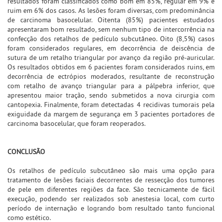
resultados foram classificados como bom em 85%, regular em 9% e
ruim em 6% dos casos. As lesões foram diversas, com predominância
de carcinoma basocelular. Oitenta (85%) pacientes estudados
apresentaram bom resultado, sem nenhum tipo de intercorrência na
confecção dos retalhos de pedículo subcutâneo. Oito (8,5%) casos
foram considerados regulares, em decorrência de deiscência de
sutura de um retalho triangular por avanço da região pré-auricular.
Os resultados obtidos em 6 pacientes foram considerados ruins, em
decorrência de ectrópios moderados, resultante de reconstrução
com retalho de avanço triangular para a pálpebra inferior, que
apresentou maior tração, sendo submetidos a nova cirurgia com
cantopexia. Finalmente, foram detectadas 4 recidivas tumorais pela
exiguidade da margem de segurança em 3 pacientes portadores de
carcinoma basocelular, que foram reoperados.
CONCLUSÃO
Os retalhos de pedículo subcutâneo são mais uma opção para
tratamento de lesões faciais decorrentes de ressecção dos tumores
de pele em diferentes regiões da face. São tecnicamente de fácil
execução, podendo ser realizados sob anestesia local, com curto
período de internação e logrando bom resultado tanto funcional
como estético.