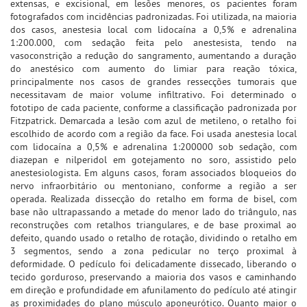
extensas, e excisional, em lesões menores, os pacientes foram
fotografados com incidências padronizadas. Foi utilizada, na maioria
dos casos, anestesia local com lidocaína a 0,5% e adrenalina
1:200.000, com sedação feita pelo anestesista, tendo na
vasoconstrição a redução do sangramento, aumentando a duração
do anestésico com aumento do limiar para reação tóxica,
principalmente nos casos de grandes ressecções tumorais que
necessitavam de maior volume infiltrativo. Foi determinado o
fototipo de cada paciente, conforme a classificação padronizada por
Fitzpatrick. Demarcada a lesão com azul de metileno, o retalho foi
escolhido de acordo com a região da face. Foi usada anestesia local
com lidocaína a 0,5% e adrenalina 1:200000 sob sedação, com
diazepan e nilperidol em gotejamento no soro, assistido pelo
anestesiologista. Em alguns casos, foram associados bloqueios do
nervo infraorbitário ou mentoniano, conforme a região a ser
operada. Realizada dissecção do retalho em forma de bisel, com
base não ultrapassando a metade do menor lado do triângulo, nas
reconstruções com retalhos triangulares, e de base proximal ao
defeito, quando usado o retalho de rotação, dividindo o retalho em
3 segmentos, sendo a zona pedicular no terço proximal à
deformidade. O pedículo foi delicadamente dissecado, liberando o
tecido gorduroso, preservando a maioria dos vasos e caminhando
em direção e profundidade em afunilamento do pedículo até atingir
as proximidades do plano músculo aponeurótico. Quanto maior o