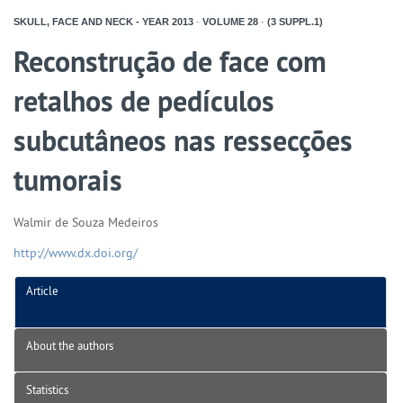
SKULL, FACE AND NECK - YEAR
2013
-
VOLUME
28
-
(3 SUPPL.1)
Reconstrução de face com
retalhos de pedículos
subcutâneos nas ressecções
tumorais
Walmir de Souza Medeiros
http://www.dx.doi.org/
Article
About the authors
Statistics