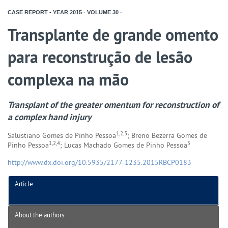
CASE REPORT - YEAR
2015
-
VOLUME
30
-
Transplante de grande omento
para reconstrução de lesão
complexa na mão
Transplant of the greater omentum for reconstruction of
a complex hand injury
1,2,3
Salustiano Gomes de Pinho Pessoa
; Breno Bezerra Gomes de
1,2,4
5
Pinho Pessoa
; Lucas Machado Gomes de Pinho Pessoa
http://www.dx.doi.org/10.5935/2177-1235.2015RBCP0183
Article
About the authors