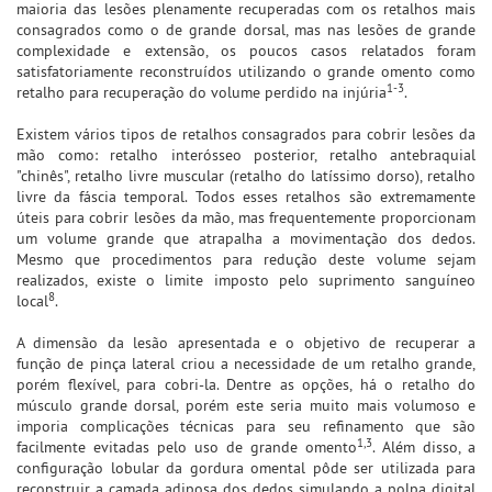
maioria das lesões plenamente recuperadas com os retalhos mais
consagrados como o de grande dorsal, mas nas lesões de grande
complexidade e extensão, os poucos casos relatados foram
satisfatoriamente reconstruídos utilizando o grande omento como
1-3
retalho para recuperação do volume perdido na injúria
.
Existem vários tipos de retalhos consagrados para cobrir lesões da
mão como: retalho interósseo posterior, retalho antebraquial
"chinês", retalho livre muscular (retalho do latíssimo dorso), retalho
livre da fáscia temporal. Todos esses retalhos são extremamente
úteis para cobrir lesões da mão, mas frequentemente proporcionam
um volume grande que atrapalha a movimentação dos dedos.
Mesmo que procedimentos para redução deste volume sejam
realizados, existe o limite imposto pelo suprimento sanguíneo
8
local
.
A dimensão da lesão apresentada e o objetivo de recuperar a
função de pinça lateral criou a necessidade de um retalho grande,
porém flexível, para cobri-la. Dentre as opções, há o retalho do
músculo grande dorsal, porém este seria muito mais volumoso e
imporia complicações técnicas para seu refinamento que são
1,3
facilmente evitadas pelo uso de grande omento
. Além disso, a
configuração lobular da gordura omental pôde ser utilizada para
reconstruir a camada adiposa dos dedos simulando a polpa digital