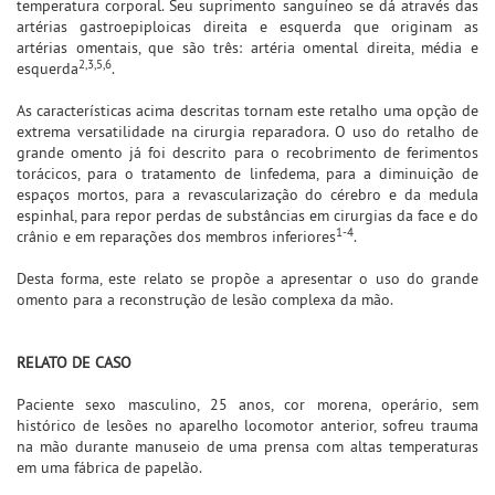
temperatura corporal. Seu suprimento sanguíneo se dá através das
artérias gastroepiploicas direita e esquerda que originam as
artérias omentais, que são três: artéria omental direita, média e
2,3,5,6
esquerda
.
As características acima descritas tornam este retalho uma opção de
extrema versatilidade na cirurgia reparadora. O uso do retalho de
grande omento já foi descrito para o recobrimento de ferimentos
torácicos, para o tratamento de linfedema, para a diminuição de
espaços mortos, para a revascularização do cérebro e da medula
espinhal, para repor perdas de substâncias em cirurgias da face e do
1-4
crânio e em reparações dos membros inferiores
.
Desta forma, este relato se propõe a apresentar o uso do grande
omento para a reconstrução de lesão complexa da mão.
RELATO DE CASO
Paciente sexo masculino, 25 anos, cor morena, operário, sem
histórico de lesões no aparelho locomotor anterior, sofreu trauma
na mão durante manuseio de uma prensa com altas temperaturas
em uma fábrica de papelão.