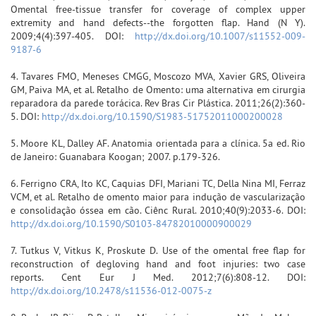
Omental free-tissue transfer for coverage of complex upper
extremity and hand defects--the forgotten flap. Hand (N Y).
2009;4(4):397-405. DOI:
http://dx.doi.org/10.1007/s11552-009-
9187-6
4. Tavares FMO, Meneses CMGG, Moscozo MVA, Xavier GRS, Oliveira
GM, Paiva MA, et al. Retalho de Omento: uma alternativa em cirurgia
reparadora da parede torácica. Rev Bras Cir Plástica. 2011;26(2):360-
5. DOI:
http://dx.doi.org/10.1590/S1983-51752011000200028
5. Moore KL, Dalley AF. Anatomia orientada para a clínica. 5a ed. Rio
de Janeiro: Guanabara Koogan; 2007. p.179-326.
6. Ferrigno CRA, Ito KC, Caquias DFI, Mariani TC, Della Nina MI, Ferraz
VCM, et al. Retalho de omento maior para indução de vascularização
e consolidação óssea em cão. Ciênc Rural. 2010;40(9):2033-6. DOI:
http://dx.doi.org/10.1590/S0103-84782010000900029
7. Tutkus V, Vitkus K, Proskute D. Use of the omental free flap for
reconstruction of degloving hand and foot injuries: two case
reports. Cent Eur J Med. 2012;7(6):808-12. DOI:
http://dx.doi.org/10.2478/s11536-012-0075-z