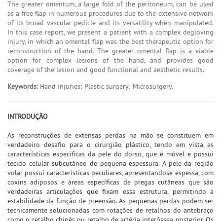
The greater omentum, a large fold of the peritoneum, can be used
as a free flap in numerous procedures due to the extensive network
of its broad vascular pedicle and its versatility when manipulated.
In this case report, we present a patient with a complex degloving
injury, in which an omental flap was the best therapeutic option for
reconstruction of the hand. The greater omental flap is a viable
option for complex lesions of the hand, and provides good
coverage of the lesion and good functional and aesthetic results.
Keywords:
Hand injuries; Plastic surgery; Microsurgery.
INTRODUÇÃO
As reconstruções de extensas perdas na mão se constituem em
verdadeiro desafio para o cirurgião plástico, tendo em vista as
características específicas da pele do dorso, que é móvel e possui
tecido celular subcutâneo de pequena espessura. A pele da região
volar possui características peculiares, apresentandose espessa, com
coxins adiposos e áreas específicas de pregas cutâneas que são
verdadeiras articulações que fixam essa estrutura, permitindo a
estabilidade da função de preensão. As pequenas perdas podem ser
tecnicamente solucionadas com rotações de retalhos do antebraço
como o retalho chinês ou retalho de artéria interóssea posterior. Os