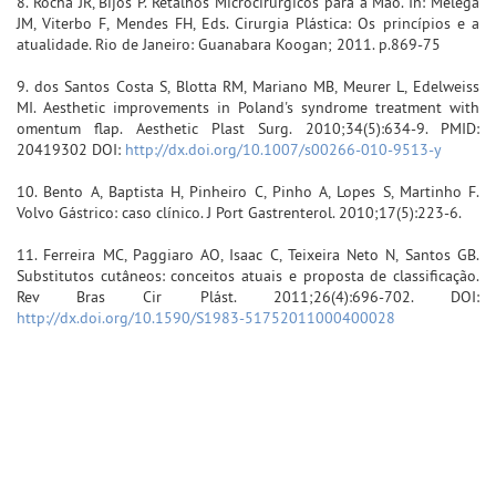
8. Rocha JR, Bijos P. Retalhos Microcirúrgicos para a Mão. In: Melega
JM, Viterbo F, Mendes FH, Eds. Cirurgia Plástica: Os princípios e a
atualidade. Rio de Janeiro: Guanabara Koogan; 2011. p.869-75
9. dos Santos Costa S, Blotta RM, Mariano MB, Meurer L, Edelweiss
MI. Aesthetic improvements in Poland's syndrome treatment with
omentum flap. Aesthetic Plast Surg. 2010;34(5):634-9. PMID:
20419302 DOI:
http://dx.doi.org/10.1007/s00266-010-9513-y
10. Bento A, Baptista H, Pinheiro C, Pinho A, Lopes S, Martinho F.
Volvo Gástrico: caso clínico. J Port Gastrenterol. 2010;17(5):223-6.
11. Ferreira MC, Paggiaro AO, Isaac C, Teixeira Neto N, Santos GB.
Substitutos cutâneos: conceitos atuais e proposta de classificação.
Rev Bras Cir Plást. 2011;26(4):696-702. DOI:
http://dx.doi.org/10.1590/S1983-51752011000400028