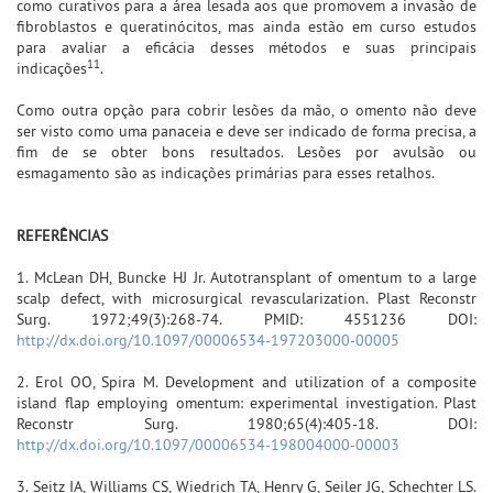
como curativos para a área lesada aos que promovem a invasão de
fibroblastos e queratinócitos, mas ainda estão em curso estudos
para avaliar a eficácia desses métodos e suas principais
11
indicações
.
Como outra opção para cobrir lesões da mão, o omento não deve
ser visto como uma panaceia e deve ser indicado de forma precisa, a
fim de se obter bons resultados. Lesões por avulsão ou
esmagamento são as indicações primárias para esses retalhos.
REFERÊNCIAS
1. McLean DH, Buncke HJ Jr. Autotransplant of omentum to a large
scalp defect, with microsurgical revascularization. Plast Reconstr
Surg. 1972;49(3):268-74. PMID: 4551236 DOI:
http://dx.doi.org/10.1097/00006534-197203000-00005
2. Erol OO, Spira M. Development and utilization of a composite
island flap employing omentum: experimental investigation. Plast
Reconstr Surg. 1980;65(4):405-18. DOI:
http://dx.doi.org/10.1097/00006534-198004000-00003
3. Seitz IA, Williams CS, Wiedrich TA, Henry G, Seiler JG, Schechter LS.