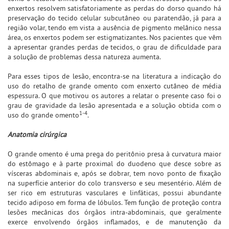
enxertos resolvem satisfatoriamente as perdas do dorso quando há
preservação do tecido celular subcutâneo ou paratendão, já para a
região volar, tendo em vista a ausência de pigmento melânico nessa
área, os enxertos podem ser estigmatizantes. Nos pacientes que vêm
a apresentar grandes perdas de tecidos, o grau de dificuldade para
a solução de problemas dessa natureza aumenta.
Para esses tipos de lesão, encontra-se na literatura a indicação do
uso do retalho de grande omento com enxerto cutâneo de média
espessura. O que motivou os autores a relatar o presente caso foi o
grau de gravidade da lesão apresentada e a solução obtida com o
1-4
uso do grande omento
.
Anatomia cirúrgica
O grande omento é uma prega do peritônio presa à curvatura maior
do estômago e à parte proximal do duodeno que desce sobre as
vísceras abdominais e, após se dobrar, tem novo ponto de fixação
na superfície anterior do colo transverso e seu mesentério. Além de
ser rico em estruturas vasculares e linfáticas, possui abundante
tecido adiposo em forma de lóbulos. Tem função de proteção contra
lesões mecânicas dos órgãos intra-abdominais, que geralmente
exerce envolvendo órgãos inflamados, e de manutenção da