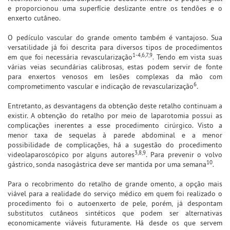
e proporcionou uma superfície deslizante entre os tendões e o
enxerto cutâneo.
O pedículo vascular do grande omento também é vantajoso. Sua
versatilidade já foi descrita para diversos tipos de procedimentos
1-4,6,7,9
em que foi necessária revascularização
. Tendo em vista suas
várias veias secundárias calibrosas, estas podem servir de fonte
para enxertos venosos em lesões complexas da mão com
6
comprometimento vascular e indicação de revascularização
.
Entretanto, as desvantagens da obtenção deste retalho continuam a
existir. A obtenção do retalho por meio de laparotomia possui as
complicações inerentes a esse procedimento cirúrgico. Visto a
menor taxa de sequelas à parede abdominal e a menor
possibilidade de complicações, há a sugestão do procedimento
3,8,9
videolaparoscópico por alguns autores
. Para prevenir o volvo
10
gástrico, sonda nasogástrica deve ser mantida por uma semana
.
Para o recobrimento do retalho de grande omento, a opção mais
viável para a realidade do serviço médico em quem foi realizado o
procedimento foi o autoenxerto de pele, porém, já despontam
substitutos cutâneos sintéticos que podem ser alternativas
economicamente viáveis futuramente. Há desde os que servem