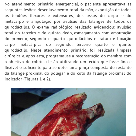
No atendimento primário emergencial, o paciente apresentava as
seguintes lesões: desenluvamento total da mão, exposição de todos
os tendões flexores e extensores, dos ossos do carpo e do
metacarpo e amputação por avulsão das falanges de todos os
quirodáctilos. O exame radiológico realizado evidenciou: avulsão
total do terceiro e do quinto dedo, esmagamento com amputação
do primeiro, segundo e quarto quirodáctilos e fratura e luxação
carpo metacárpica do segundo, terceiro quarto e quinto
quirodáctilo. Neste atendimento primário, foi realizada limpeza
cirúrgica e, após esta, programouse a reconstrução do membro com
o objetivo de cobrir a lesão utilizando um tecido que fosse fino e
flexível o suficiente para se obter uma pinça composta do restante
da falange proximal do polegar e do coto da falange proximal do
indicador (Figuras 1 e 2).