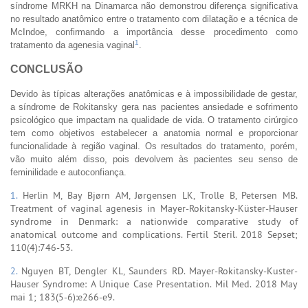
síndrome MRKH na Dinamarca não demonstrou diferença significativa
no resultado anatômico entre o tratamento com dilatação e a técnica de
McIndoe, confirmando a importância desse procedimento como
1
tratamento da agenesia vaginal
.
CONCLUSÃO
Devido às típicas alterações anatômicas e à impossibilidade de gestar,
a síndrome de Rokitansky gera nas pacientes ansiedade e sofrimento
psicológico que impactam na qualidade de vida. O tratamento cirúrgico
tem como objetivos estabelecer a anatomia normal e proporcionar
funcionalidade à região vaginal. Os resultados do tratamento, porém,
vão muito além disso, pois devolvem às pacientes seu senso de
feminilidade e autoconfiança.
1.
Herlin M, Bay Bjørn AM, Jørgensen LK, Trolle B, Petersen MB.
Treatment of vaginal agenesis in Mayer-Rokitansky-Küster-Hauser
syndrome in Denmark: a nationwide comparative study of
anatomical outcome and complications. Fertil Steril. 2018 Sepset;
110(4):746-53.
2.
Nguyen BT, Dengler KL, Saunders RD. Mayer-Rokitansky-Kuster-
Hauser Syndrome: A Unique Case Presentation. Mil Med. 2018 May
mai 1; 183(5-6):e266-e9.