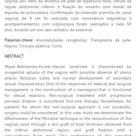
vaginal por meio da enxertia de pele de espessura total, obtida da
região abdominal inferior e fixação do enxerto com molde de
espuma de poliuretano. Confirmação da extensão prevista do canal
vaginal, de 8 cm, foi realizada com ressonância magnética, e
acompanhamentos com colposcopia foram realizados a cada 30
dias, durante um ano sem achados de estenose.
Palavras-chave:
Anormalidades congênitas; Transplante de pele;
Vagina; Cirurgia plástica; Coito
ABSTRACT
Mayer-Rokitansky-Kuster-Hauser syndrome is characterized by
congenital aplasia of the vagina with possible absence of uterus
and/or fallopian tubes and normal development of secondary
sexual characteristics. One of the objectives of medical and surgical
management is the construction of a neovagina that is functional
for sexual relations. Non-surgical treatment with progressive
perineal dilation is considered first-line therapy. Nonetheless, for
patients for whom the non-surgical approach is not successful,
surgery could be considered. In this case study we demonstrate the
effectiveness of the McIndoe technique in the reconstruction of the
vaginal canal through a skin graft of total thickness obtained from
the inferior abdominal region, and graft fixation with a
polyurethane foam mold. The confirmation of the provided