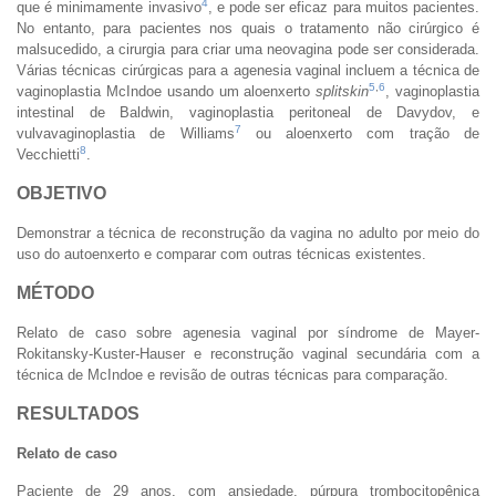
4
que é minimamente invasivo
, e pode ser eficaz para muitos pacientes.
No entanto, para pacientes nos quais o tratamento não cirúrgico é
malsucedido, a cirurgia para criar uma neovagina pode ser considerada.
Várias técnicas cirúrgicas para a agenesia vaginal incluem a técnica de
5
,
6
vaginoplastia McIndoe usando um aloenxerto
splitskin
, vaginoplastia
intestinal de Baldwin, vaginoplastia peritoneal de Davydov, e
7
vulvavaginoplastia de Williams
ou aloenxerto com tração de
8
Vecchietti
.
OBJETIVO
Demonstrar a técnica de reconstrução da vagina no adulto por meio do
uso do autoenxerto e comparar com outras técnicas existentes.
MÉTODO
Relato de caso sobre agenesia vaginal por síndrome de Mayer-
Rokitansky-Kuster-Hauser e reconstrução vaginal secundária com a
técnica de McIndoe e revisão de outras técnicas para comparação.
RESULTADOS
Relato de caso
Paciente de 29 anos, com ansiedade, púrpura trombocitopênica