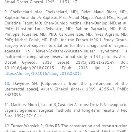
Attual Obstet Ginecol. 1965; 11:131--47.
9.
Cheikhelard Alaa Cheikhelard, MD;, Bidet Maud Bidet, MD;,
Baptiste AmandineA Baptiste, MSc; Viaud Magali Viaud, MSc;, Fagot
Christine Fagot, MD; Khen-Dunlop Naziha Khen-Dunlop, MD, et al;
PhD; Christine Louis-Sylvestre, MD; Sabine Sarnacki, MD, PhD;
Philippe Touraine, MD, PhD; Caroline Elie, MD; Yves Aigrain, MD,
PhD; Michel Polak, MD, PhD; for the French MRKH Study Group.
Surgery is not superior to dilation for the management of vaginal
agenesis in Mayer-Rokitansky-Kuster-Hauser syndrome: a
multicenter comparative observational study in 131 patients. Am J
Obstet Gynecol. 2018 Sepset; 219(3):281.e1-281.e9. doi:
10.1016/j.ajog.2018.07.015. Epub 2018 Jjul 21. DOI:
https://doi.org/10.1016/j.ajog.2018.07.015
10.
Davydov SN. [Colpopoeisis from the peritoneum of the
uterorectal space]. Akush Ginekol (Mosk). 1969; 45:55--7. PMID:
5381096
11.
Martinez-Mora J, Isnard R, Castellvi A, Lopez Ortiz P. Neovagina in
vaginal agenesis: surgical methods and long-term results. J Ped
Surg. 1992; 27:10--4.
12.
Turner-Warwick R, Kirby RS. The construction and reconstruction
of the vagina with the colocecum. Surg Gynecol Obstet. 1990;