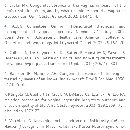
3.
Laufer MR. Congenital absence of the vagina: in search of the
perfect solution. When, and by what technique, should a vagina be
created? Curr Opin Obstet Gynecol. 2002; 14:441--4.
4.
ACOG Committee Opinion. Nonsurgical diagnosis and
management of vaginal agenesis. Number 274, July 2002.
Committee on Adolescent Health Care. American College of
Obstetrics and Gynecology. Int J Gynaecol Obstet. 2002; 79:167--70.
5.
Callens N, De Cuypere G, De Sutter P, Monstrey S, Weyers S,
Hoebeke P, et al. An update on surgical and non-surgical treatments
for vaginal hypo- plasia. Hum Reprod Updat. 2014; 20:775--801.
6.
Banister JB, McIndoe AH. Congenital absence of the vagina,
treated by means of an indwelling skin-graft. Proc R Soc Med. 1938;
31:1055--6.
7.
Klingele CJ, Gebhart JB, Croak AJ, DiMarco CS, Lesnick TG, Lee RA.
McIndoe procedure for vaginal agenesis: long-term outcome and
effect on quality of life. Am J Obstet Gynecol. 2003; 189:1569--72. ,
discussion 1572-73.
8.
Vecchietti G. Neovagina nella sindrome di Rokitansky-Ku€ster-
Hauser [Neovagina in Mayer-Rokitansky-Kuster-Hauser syndrome].