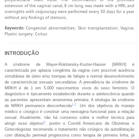
extension of the vaginal canal, 8 cm long, was made with a MRI, and
oversights with colposcopy were performed every 30 days for a year
without any findings of stenosis.
Keywords:
Congenital abnormalities; Skin transplantation; Vagina;
Plastic surgery; Coitus
INTRODUÇÃO
A síndrome de Mayer-Rokitansky-Kuster-Hauser (MRKH) é
caracterizada por aplasia congênita da vagina com possível ausência
simultânea de útero e/ou trompas de falópio e normal desenvolvimento
de características sexuais secundárias. A prevalência da síndrome de
MRKH é de 1 em 5.000 nascimentos vivos do sexo feminino. O
diagnóstico é tipicamente estabelecido durante a adolescência quando
as pacientes apresentam amenorreia primária. A etiologia da síndrome
1
,
2
de MRKH permanece desconhecida
. Um dos objetivos do manejo
médico e cirúrgico é construir uma neovagina funcional para a relação
sexual. Atualmente, não há consenso sobre a melhor técnica para
3
atingir esse objetivo
, porém o Comitê Americano de Obstetras e
Ginecologistas recomenda o tratamento não cirúrgico da autodilatação
com dilatação perineal progressiva como terapia de primeira linha, já