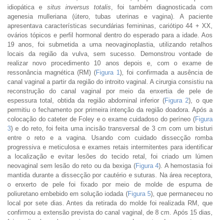
idiopática e
situs inversus totalis
, foi também diagnosticada com
agenesia mulleriana (útero, tubas uterinas e vagina). A paciente
apresentava características secundárias femininas, cariótipo 44 + XX,
ovários tópicos e perfil hormonal dentro do esperado para a idade. Aos
19 anos, foi submetida a uma neovaginoplastia, utilizando retalhos
locais da região da vulva, sem sucesso. Demonstrou vontade de
realizar novo procedimento 10 anos depois e, com o exame de
ressonância magnética (RM) (
Figura 1
), foi confirmada a ausência de
canal vaginal a partir da região do introito vaginal. A cirurgia consistiu na
reconstrução do canal vaginal por meio da enxertia de pele de
espessura total, obtida da região abdominal inferior (
Figura 2
), o que
permitiu o fechamento por primeira intenção da região doadora. Após a
colocação do cateter de Foley e o exame cuidadoso do períneo (
Figura
3
) e do reto, foi feita uma incisão transversal de 3 cm com um bisturi
entre o reto e a vagina. Usando com cuidado dissecção romba
progressiva e meticulosa e exames retais intermitentes para identificar
a localização e evitar lesões do tecido retal, foi criado um lúmen
neovaginal sem lesão do reto ou da bexiga (
Figura 4
). A hemostasia foi
mantida durante a dissecção por cautério e suturas. Na área receptora,
o enxerto de pele foi fixado por meio de molde de espuma de
poliuretano embebido em solução iodada (
Figura 5
), que permaneceu no
local por sete dias. Antes da retirada do molde foi realizada RM, que
confirmou a extensão prevista do canal vaginal, de 8 cm. Após 15 dias,