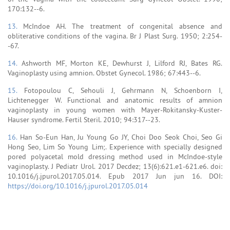
170:132--6.
13.
McIndoe AH. The treatment of congenital absence and
obliterative conditions of the vagina. Br J Plast Surg. 1950; 2:254-
-67.
14.
Ashworth MF, Morton KE, Dewhurst J, Lilford RJ, Bates RG.
Vaginoplasty using amnion. Obstet Gynecol. 1986; 67:443--6.
15.
Fotopoulou C, Sehouli J, Gehrmann N, Schoenborn I,
Lichtenegger W. Functional and anatomic results of amnion
vaginoplasty in young women with Mayer-Rokitansky-Kuster-
Hauser syndrome. Fertil Steril. 2010; 94:317--23.
16.
Han So-Eun Han, Ju Young Go JY, Choi Doo Seok Choi, Seo Gi
Hong Seo, Lim So Young Lim;. Experience with specially designed
pored polyacetal mold dressing method used in McIndoe-style
vaginoplasty. J Pediatr Urol. 2017 Decdez; 13(6):621.e1-621.e6. doi:
10.1016/j.jpurol.2017.05.014. Epub 2017 Jun jun 16. DOI:
https://doi.org/10.1016/j.jpurol.2017.05.014