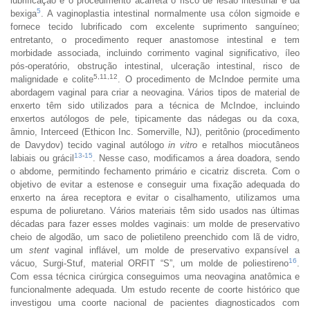
lubrificação e o procedimento acarreta o risco de lesão intestinal e da
5
bexiga
. A vaginoplastia intestinal normalmente usa cólon sigmoide e
fornece tecido lubrificado com excelente suprimento sanguíneo;
entretanto, o procedimento requer anastomose intestinal e tem
morbidade associada, incluindo corrimento vaginal significativo, íleo
pós-operatório, obstrução intestinal, ulceração intestinal, risco de
5,11,12
malignidade e colite
. O procedimento de McIndoe permite uma
abordagem vaginal para criar a neovagina. Vários tipos de material de
enxerto têm sido utilizados para a técnica de McIndoe, incluindo
enxertos autólogos de pele, tipicamente das nádegas ou da coxa,
âmnio, Interceed (Ethicon Inc. Somerville, NJ), peritônio (procedimento
de Davydov) tecido vaginal autólogo
in vitro
e retalhos miocutâneos
13
-
15
labiais ou grácil
. Nesse caso, modificamos a área doadora, sendo
o abdome, permitindo fechamento primário e cicatriz discreta. Com o
objetivo de evitar a estenose e conseguir uma fixação adequada do
enxerto na área receptora e evitar o cisalhamento, utilizamos uma
espuma de poliuretano. Vários materiais têm sido usados nas últimas
décadas para fazer esses moldes vaginais: um molde de preservativo
cheio de algodão, um saco de polietileno preenchido com lã de vidro,
um
stent
vaginal inflável, um molde de preservativo expansível a
16
vácuo, Surgi-Stuf, material ORFIT “S”, um molde de poliestireno
.
Com essa técnica cirúrgica conseguimos uma neovagina anatômica e
funcionalmente adequada. Um estudo recente de coorte histórico que
investigou uma coorte nacional de pacientes diagnosticados com