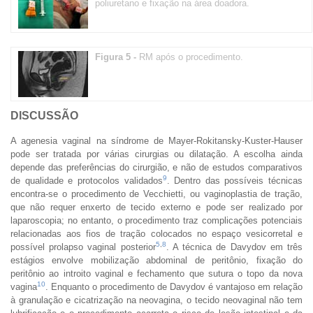
poliuretano e fixação na área doadora.
Figura 5 -
RM após o procedimento.
DISCUSSÃO
A agenesia vaginal na síndrome de Mayer-Rokitansky-Kuster-Hauser
pode ser tratada por várias cirurgias ou dilatação. A escolha ainda
depende das preferências do cirurgião, e não de estudos comparativos
9
de qualidade e protocolos validados
. Dentro das possíveis técnicas
encontra-se o procedimento de Vecchietti, ou vaginoplastia de tração,
que não requer enxerto de tecido externo e pode ser realizado por
laparoscopia; no entanto, o procedimento traz complicações potenciais
relacionadas aos fios de tração colocados no espaço vesicorretal e
5
,
8
possível prolapso vaginal posterior
. A técnica de Davydov em três
estágios envolve mobilização abdominal de peritônio, fixação do
peritônio ao introito vaginal e fechamento que sutura o topo da nova
10
vagina
. Enquanto o procedimento de Davydov é vantajoso em relação
à granulação e cicatrização na neovagina, o tecido neovaginal não tem