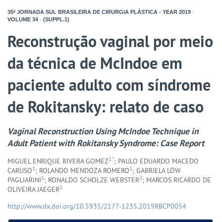
35ª JORNADA SUL BRASILEIRA DE CIRURGIA PLÁSTICA - YEAR
2019
-
VOLUME
34
-
(SUPPL.1)
Reconstrução vaginal por meio
da técnica de McIndoe em
paciente adulto com síndrome
de Rokitansky: relato de caso
Vaginal Reconstruction Using McIndoe Technique in
Adult Patient with Rokitansky Syndrome: Case Report
1,*
MIGUEL ENRIQUE RIVERA GOMEZ
; PAULO EDUARDO MACEDO
1
1
CARUSO
; ROLANDO MENDOZA ROMERO
; GABRIELA LÖW
1
2
PAGLIARINI
; RONALDO SCHOLZE WEBSTER
; MARCOS RICARDO DE
1
OLIVEIRA JAEGER
http://www.dx.doi.org/10.5935/2177-1235.2019RBCP0054