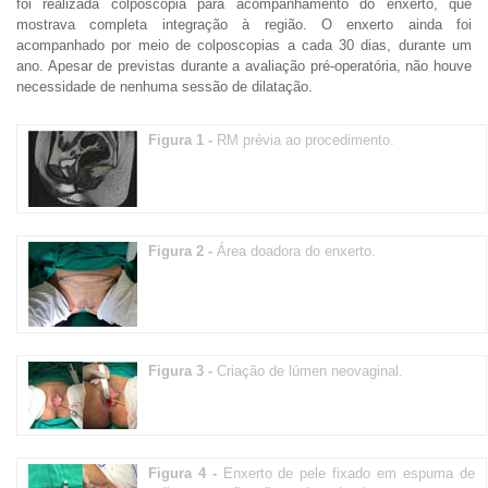
foi realizada colposcopia para acompanhamento do enxerto, que
mostrava completa integração à região. O enxerto ainda foi
acompanhado por meio de colposcopias a cada 30 dias, durante um
ano. Apesar de previstas durante a avaliação pré-operatória, não houve
necessidade de nenhuma sessão de dilatação.
Figura 1 -
RM prévia ao procedimento.
Figura 2 -
Área doadora do enxerto.
Figura 3 -
Criação de lúmen neovaginal.
Figura 4 -
Enxerto de pele fixado em espuma de