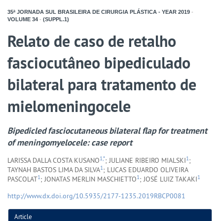
35ª JORNADA SUL BRASILEIRA DE CIRURGIA PLÁSTICA - YEAR
2019
-
VOLUME
34
-
(SUPPL.1)
Relato de caso de retalho
fasciocutâneo bipediculado
bilateral para tratamento de
mielomeningocele
Bipedicled fasciocutaneous bilateral flap for treatment
of meningomyelocele: case report
1,*
1
LARISSA DALLA COSTA KUSANO
; JULIANE RIBEIRO MIALSKI
;
1
TAYNAH BASTOS LIMA DA SILVA
; LUCAS EDUARDO OLIVEIRA
1
1
1
PASCOLAT
; JONATAS MERLIN MASCHIETTO
; JOSÉ LUIZ TAKAKI
http://www.dx.doi.org/10.5935/2177-1235.2019RBCP0081
Article