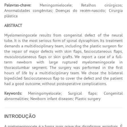
Palavras-chave:
Meningomielocele; Retalhos cirúrgicos;
Anormalidades congênitas; Doenças do recém-nascido; Cirurgia
plástica
ABSTRACT
Myelomeningocele results from congenital defect of the neural
tube. It is the most serious form of spinal dysraphism. Its treatment
demands a multidisciplinary team, including the plastic surgeon for
the repair of major defects with skin flaps, fasciocutaneous flaps,
musculocutaneous flaps or skin grafts. We report a case of a full-
term newborn with large ruptured myelomeningocele in
thoracolumbar segment. The surgery was performed in the first
hours of life by a multidisciplinary team. We chose the bilateral
bipedicled fasciocutaneous flap to cover the defect and the patient
had a good outcome, without postoperative complications.
Keywords:
Meningomyelocele; Surgical flaps; Congenital
abnormalities; Newborn infant diseases; Plastic surgery
INTRODUÇÃO
A mielomeningocele é a forma mais grave dos disrafismos espinhais. É