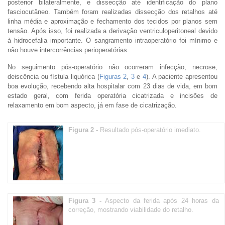
posterior bilateralmente, e dissecção até identificação do plano
fasciocutâneo. Também foram realizadas dissecção dos retalhos até
linha média e aproximação e fechamento dos tecidos por planos sem
tensão. Após isso, foi realizada a derivação ventriculoperitoneal devido
à hidrocefalia importante. O sangramento intraoperatório foi mínimo e
não houve intercorrências perioperatórias.
No seguimento pós-operatório não ocorreram infecção, necrose,
deiscência ou fístula liquórica (
Figuras 2
,
3
e
4
). A paciente apresentou
boa evolução, recebendo alta hospitalar com 23 dias de vida, em bom
estado geral, com ferida operatória cicatrizada e incisões de
relaxamento em bom aspecto, já em fase de cicatrização.
Figura 2 -
Resultado pós-operatório imediato.
Figura 3 -
Aspecto da ferida após 24 horas da
correção, mostrando viabilidade do retalho.