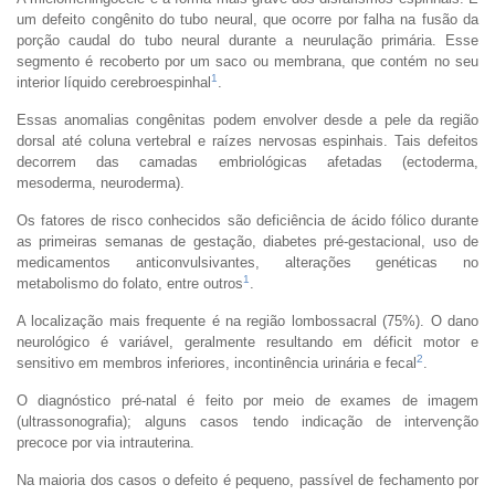
um defeito congênito do tubo neural, que ocorre por falha na fusão da
porção caudal do tubo neural durante a neurulação primária. Esse
segmento é recoberto por um saco ou membrana, que contém no seu
1
interior líquido cerebroespinhal
.
Essas anomalias congênitas podem envolver desde a pele da região
dorsal até coluna vertebral e raízes nervosas espinhais. Tais defeitos
decorrem das camadas embriológicas afetadas (ectoderma,
mesoderma, neuroderma).
Os fatores de risco conhecidos são deficiência de ácido fólico durante
as primeiras semanas de gestação, diabetes pré-gestacional, uso de
medicamentos anticonvulsivantes, alterações genéticas no
1
metabolismo do folato, entre outros
.
A localização mais frequente é na região lombossacral (75%). O dano
neurológico é variável, geralmente resultando em déficit motor e
2
sensitivo em membros inferiores, incontinência urinária e fecal
.
O diagnóstico pré-natal é feito por meio de exames de imagem
(ultrassonografia); alguns casos tendo indicação de intervenção
precoce por via intrauterina.
Na maioria dos casos o defeito é pequeno, passível de fechamento por