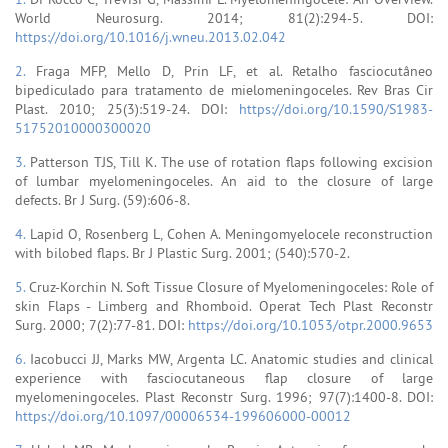
World Neurosurg. 2014; 81(2):294-5. DOI:
https://doi.org/10.1016/j.wneu.2013.02.042
2.
Fraga MFP, Mello D, Prin LF, et al. Retalho fasciocutâneo
bipediculado para tratamento de mielomeningoceles. Rev Bras Cir
Plast. 2010; 25(3):519-24. DOI:
https://doi.org/10.1590/S1983-
51752010000300020
3.
Patterson TJS, Till K. The use of rotation flaps following excision
of lumbar myelomeningoceles. An aid to the closure of large
defects. Br J Surg. (59):606-8.
4.
Lapid O, Rosenberg L, Cohen A. Meningomyelocele reconstruction
with bilobed flaps. Br J Plastic Surg. 2001; (540):570-2.
5.
Cruz-Korchin N. Soft Tissue Closure of Myelomeningoceles: Role of
skin Flaps - Limberg and Rhomboid. Operat Tech Plast Reconstr
Surg. 2000; 7(2):77-81. DOI:
https://doi.org/10.1053/otpr.2000.9653
6.
Iacobucci JJ, Marks MW, Argenta LC. Anatomic studies and clinical
experience with fasciocutaneous flap closure of large
myelomeningoceles. Plast Reconstr Surg. 1996; 97(7):1400-8. DOI:
https://doi.org/10.1097/00006534-199606000-00012