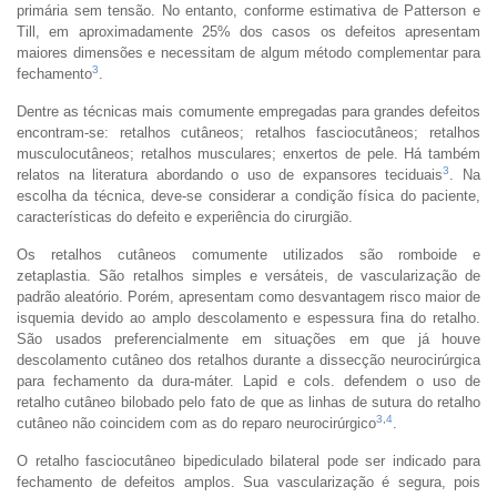
primária sem tensão. No entanto, conforme estimativa de Patterson e
Till, em aproximadamente 25% dos casos os defeitos apresentam
maiores dimensões e necessitam de algum método complementar para
3
fechamento
.
Dentre as técnicas mais comumente empregadas para grandes defeitos
encontram-se: retalhos cutâneos; retalhos fasciocutâneos; retalhos
musculocutâneos; retalhos musculares; enxertos de pele. Há também
3
relatos na literatura abordando o uso de expansores teciduais
. Na
escolha da técnica, deve-se considerar a condição física do paciente,
características do defeito e experiência do cirurgião.
Os retalhos cutâneos comumente utilizados são romboide e
zetaplastia. São retalhos simples e versáteis, de vascularização de
padrão aleatório. Porém, apresentam como desvantagem risco maior de
isquemia devido ao amplo descolamento e espessura fina do retalho.
São usados preferencialmente em situações em que já houve
descolamento cutâneo dos retalhos durante a dissecção neurocirúrgica
para fechamento da dura-máter. Lapid e cols. defendem o uso de
retalho cutâneo bilobado pelo fato de que as linhas de sutura do retalho
3
,
4
cutâneo não coincidem com as do reparo neurocirúrgico
.
O retalho fasciocutâneo bipediculado bilateral pode ser indicado para
fechamento de defeitos amplos. Sua vascularização é segura, pois