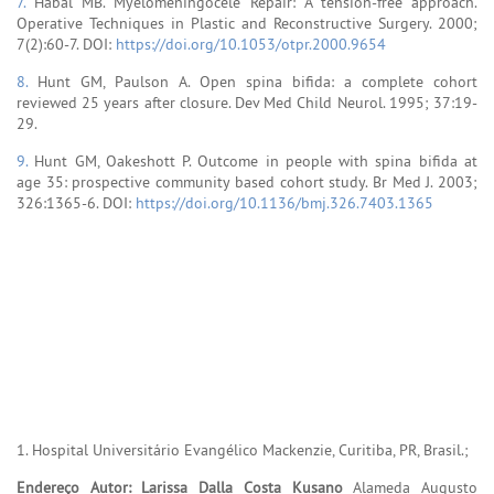
7.
Habal MB. Myelomeningocele Repair: A tension-free approach.
Operative Techniques in Plastic and Reconstructive Surgery. 2000;
7(2):60-7. DOI:
https://doi.org/10.1053/otpr.2000.9654
8.
Hunt GM, Paulson A. Open spina bifida: a complete cohort
reviewed 25 years after closure. Dev Med Child Neurol. 1995; 37:19-
29.
9.
Hunt GM, Oakeshott P. Outcome in people with spina bifida at
age 35: prospective community based cohort study. Br Med J. 2003;
326:1365-6. DOI:
https://doi.org/10.1136/bmj.326.7403.1365
1. Hospital Universitário Evangélico Mackenzie, Curitiba, PR, Brasil.;
Endereço Autor: Larissa Dalla Costa Kusano
Alameda Augusto