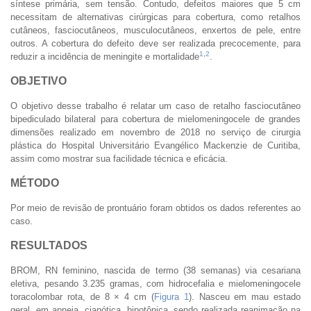
síntese primária, sem tensão. Contudo, defeitos maiores que 5 cm
necessitam de alternativas cirúrgicas para cobertura, como retalhos
cutâneos, fasciocutâneos, musculocutâneos, enxertos de pele, entre
outros. A cobertura do defeito deve ser realizada precocemente, para
1
,
2
reduzir a incidência de meningite e mortalidade
.
OBJETIVO
O objetivo desse trabalho é relatar um caso de retalho fasciocutâneo
bipediculado bilateral para cobertura de mielomeningocele de grandes
dimensões realizado em novembro de 2018 no serviço de cirurgia
plástica do Hospital Universitário Evangélico Mackenzie de Curitiba,
assim como mostrar sua facilidade técnica e eficácia.
MÉTODO
Por meio de revisão de prontuário foram obtidos os dados referentes ao
caso.
RESULTADOS
BROM, RN feminino, nascida de termo (38 semanas) via cesariana
eletiva, pesando 3.235 gramas, com hidrocefalia e mielomeningocele
toracolombar rota, de 8 × 4 cm (
Figura 1
). Nasceu em mau estado
geral, em apneia, cianótica, hipotônica, sendo realizada reanimação na