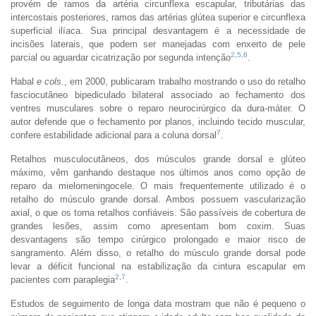
provém de ramos da artéria circunflexa escapular, tributárias das
intercostais posteriores, ramos das artérias glútea superior e circunflexa
superficial ilíaca. Sua principal desvantagem é a necessidade de
incisões laterais, que podem ser manejadas com enxerto de pele
2
,
5
,
6
parcial ou aguardar cicatrização por segunda intenção
.
Habal
e cols.
, em 2000, publicaram trabalho mostrando o uso do retalho
fasciocutâneo bipediculado bilateral associado ao fechamento dos
ventres musculares sobre o reparo neurocirúrgico da dura-máter. O
autor defende que o fechamento por planos, incluindo tecido muscular,
7
confere estabilidade adicional para a coluna dorsal
.
Retalhos musculocutâneos, dos músculos grande dorsal e glúteo
máximo, vêm ganhando destaque nos últimos anos como opção de
reparo da mielomeningocele. O mais frequentemente utilizado é o
retalho do músculo grande dorsal. Ambos possuem vascularização
axial, o que os torna retalhos confiáveis. São passíveis de cobertura de
grandes lesões, assim como apresentam bom coxim. Suas
desvantagens são tempo cirúrgico prolongado e maior risco de
sangramento. Além disso, o retalho do músculo grande dorsal pode
levar a déficit funcional na estabilização da cintura escapular em
2
,
7
pacientes com paraplegia
.
Estudos de seguimento de longa data mostram que não é pequeno o