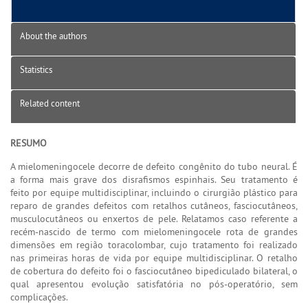
About the authors
Statistics
Related content
RESUMO
A mielomeningocele decorre de defeito congênito do tubo neural. É
a forma mais grave dos disrafismos espinhais. Seu tratamento é
feito por equipe multidisciplinar, incluindo o cirurgião plástico para
reparo de grandes defeitos com retalhos cutâneos, fasciocutâneos,
musculocutâneos ou enxertos de pele. Relatamos caso referente a
recém-nascido de termo com mielomeningocele rota de grandes
dimensões em região toracolombar, cujo tratamento foi realizado
nas primeiras horas de vida por equipe multidisciplinar. O retalho
de cobertura do defeito foi o fasciocutâneo bipediculado bilateral, o
qual apresentou evolução satisfatória no pós-operatório, sem
complicações.