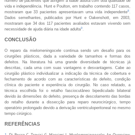
número de pacientes que atingem a idade adulta com boa qualidade de
vida e independência. Hunt e Poulton, em trabalho contendo 117 casos,
8
mostraram que 33 pacientes apresentavam uma vida independente
.
Dados semelhantes, publicados por Hunt e Oakenshott, em 2003,
mostraram que 34 dos 117 pacientes avaliados estavam vivendo sem
9
necessidade de ajuda diária na idade adulta
.
CONCLUSÃO
O reparo da mielomeningocele continua sendo um desafio para os
cirurgiões plásticos, dada a variedade de tamanhos e formas dos
defeitos. Na literatura há uma grande diversidade de técnicas já
descritas, cada uma com suas vantagens e desvantagens. Cabe ao
cirurgião plástico individualizar a indicação da técnica de cobertura e
fechamento de acordo com as características do defeito, condição
clínica do paciente e experiência do cirurgião. No caso relatado, a
técnica escolhida foi o retalho fasciocutâneo bipediculado bilateral
devido às dimensões do defeito, presença de descolamento das bordas
do retalho durante a dissecção para reparo neurocirúrgico, tempo
operatório prolongado devido a derivação ventriculoperitoneal no mesmo
tempo cirúrgico.
REFERÊNCIAS
1.
Di Rocco C, Trevisi G, Massimi L. Myelomeningocele: An Overview.