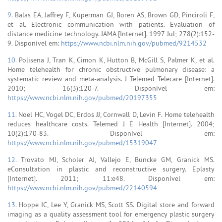
9.
Balas EA, Jaffrey F, Kuperman GJ, Boren AS, Brown GD, Pinciroli F,
et al. Electronic communication with patients. Evaluation of
distance medicine technology. JAMA [Internet]. 1997 Jul; 278(2):152-
9. Disponível em:
https://www.ncbi.nlm.nih.gov/pubmed/9214532
10.
Polisena J, Tran K, Cimon K, Hutton B, McGill S, Palmer K, et al.
Home telehealth for chronic obstructive pulmonary disease: a
systematic review and meta-analysis. J Telemed Telecare [Internet].
2010; 16(3):120-7. Disponível em:
https://www.ncbi.nlm.nih.gov/pubmed/20197355
11.
Noel HC, Vogel DC, Erdos JJ, Cornwall D, Levin F. Home telehealth
reduces healthcare costs. Telemed J E Health [Internet]. 2004;
10(2):170-83. Disponível em:
https://www.ncbi.nlm.nih.gov/pubmed/15319047
12.
Trovato MJ, Scholer AJ, Vallejo E, Buncke GM, Granick MS.
eConsultation in plastic and reconstructive surgery. Eplasty
[Internet]. 2011; 11:e48. Disponível em:
https://www.ncbi.nlm.nih.gov/pubmed/22140594
13.
Hoppe IC, Lee Y, Granick MS, Scott SS. Digital store and forward
imaging as a quality assessment tool for emergency plastic surgery