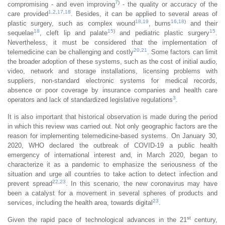
7
)
compromising - and even improving
- the quality or accuracy of the
1
,
2
,
17
,
18
care provided
. Besides, it can be applied to several areas of
18
,
19
16
,
18
)
plastic surgery, such as complex wound
, burns
and their
18
15
)
15
sequelae
, cleft lip and palate
and pediatric plastic surgery
.
Nevertheless, it must be considered that the implementation of
20
,
21
telemedicine can be challenging and costly
. Some factors can limit
the broader adoption of these systems, such as the cost of initial audio,
video, network and storage installations, licensing problems with
suppliers, non-standard electronic systems for medical records,
absence or poor coverage by insurance companies and health care
3
operators and lack of standardized legislative regulations
.
It is also important that historical observation is made during the period
in which this review was carried out. Not only geographic factors are the
reason for implementing telemedicine-based systems. On January 30,
2020, WHO declared the outbreak of COVID-19 a public health
emergency of international interest and, in March 2020, began to
characterize it as a pandemic to emphasize the seriousness of the
situation and urge all countries to take action to detect infection and
22
,
23
prevent spread
. In this scenario, the new coronavirus may have
been a catalyst for a movement in several spheres of products and
23
services, including the health area, towards digital
.
st
Given the rapid pace of technological advances in the 21
century,