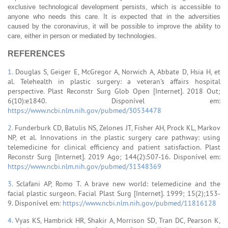
exclusive technological development persists, which is accessible to
anyone who needs this care. It is expected that in the adversities
caused by the coronavirus, it will be possible to improve the ability to
care, either in person or mediated by technologies.
REFERENCES
1.
Douglas S, Geiger E, McGregor A, Norwich A, Abbate D, Hsia H, et
al. Telehealth in plastic surgery: a veteran's affairs hospital
perspective. Plast Reconstr Surg Glob Open [Internet]. 2018 Out;
6(10):e1840. Disponível em:
https://www.ncbi.nlm.nih.gov/pubmed/30534478
2.
Funderburk CD, Batulis NS, Zelones JT, Fisher AH, Prock KL, Markov
NP, et al. Innovations in the plastic surgery care pathway: using
telemedicine for clinical efficiency and patient satisfaction. Plast
Reconstr Surg [Internet]. 2019 Ago; 144(2):507-16. Disponível em:
https://www.ncbi.nlm.nih.gov/pubmed/31348369
3.
Sclafani AP, Romo T. A brave new world: telemedicine and the
facial plastic surgeon. Facial Plast Surg [Internet]. 1999; 15(2);153-
9. Disponível em:
https://www.ncbi.nlm.nih.gov/pubmed/11816128
4.
Vyas KS, Hambrick HR, Shakir A, Morrison SD, Tran DC, Pearson K,