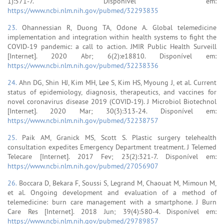
1):571-7. Disponível em:
https://www.ncbi.nlm.nih.gov/pubmed/32293835
23.
Ohannessian R, Duong TA, Odone A. Global telemedicine
implementation and integration within health systems to fight the
COVID-19 pandemic: a call to action. JMIR Public Health Surveill
[Internet]. 2020 Abr; 6(2):e18810. Disponível em:
https://www.ncbi.nlm.nih.gov/pubmed/32238336
24.
Ahn DG, Shin HJ, Kim MH, Lee S, Kim HS, Myoung J, et al. Current
status of epidemiology, diagnosis, therapeutics, and vaccines for
novel coronavirus disease 2019 (COVID-19). J Microbiol Biotechnol
[Internet]. 2020 Mar; 30(3):313-24. Disponível em:
https://www.ncbi.nlm.nih.gov/pubmed/32238757
25.
Paik AM, Granick MS, Scott S. Plastic surgery telehealth
consultation expedites Emergency Department treatment. J Telemed
Telecare [Internet]. 2017 Fev; 23(2):321-7. Disponível em:
https://www.ncbi.nlm.nih.gov/pubmed/27056907
26.
Boccara D, Bekara F, Soussi S, Legrand M, Chaouat M, Mimoun M,
et al. Ongoing development and evaluation of a method of
telemedicine: burn care management with a smartphone. J Burn
Care Res [Internet]. 2018 Jun; 39(4):580-4. Disponível em:
https://www.ncbi.nlm.nih.gov/pubmed/29789857