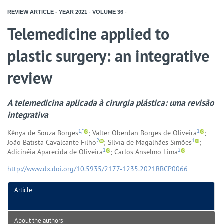
REVIEW ARTICLE - YEAR
2021
-
VOLUME
36
-
Telemedicine applied to
plastic surgery: an integrative
review
A telemedicina aplicada à cirurgia plástica: uma revisão
integrativa
1,*
1
Kênya de Souza Borges
; Valter Oberdan Borges de Oliveira
;
2
1
João Batista Cavalcante Filho
; Sílvia de Magalhães Simões
;
1
2
Adicinéia Aparecida de Oliveira
; Carlos Anselmo Lima
http://www.dx.doi.org/10.5935/2177-1235.2021RBCP0066
Article
About the authors