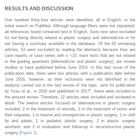
RESULTS AND DISCUSSION
One hundred thirty-four articles were identified, all in English, in the
initial search on PubMed. Although language filters were not stipulated,
all references found contained text in English. Sixty-nine were excluded
for not being directly related to plastic surgery and telemedicine or for
not having a summary available in the database. Of the 65 remaining
articles, 53 were excluded by reading the abstracts because they are
case reports or case series with n <10, have texts that are not related
to the guiding questions (telemedicine and plastic surgery), are review
studies or have published before June 2016. In this last issue of the
publication date, there were two articles with a publication date before
June 2016; however, as their inclusions were not identified in the
analysis carried out in the last review of the topic, sent for publication
4
by Vyas et al., in 2016 and published in 2017
, these were included in
the present review. Therefore, 12 articles were included and reviewed in
detail. The twelve articles focused on telemedicine in plastic surgery
included: 2 in the treatment of wounds, 3 in the treatment of burns and
their sequelae, 1 in trauma and emergencies in plastic surgery, 1 in cleft
lip and palate, 1 in pediatric plastic surgery, 2 in plastic surgery
aesthetic and 2 in evaluation and follow-up in reconstructive plastic
surgery (
Figure 1
).