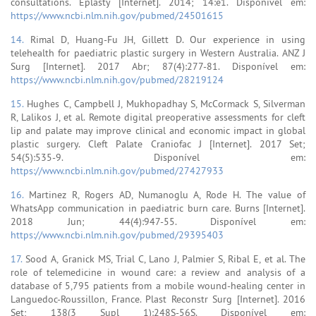
consultations. Eplasty [Internet]. 2014; 14:e1. Disponível em:
https://www.ncbi.nlm.nih.gov/pubmed/24501615
14.
Rimal D, Huang-Fu JH, Gillett D. Our experience in using
telehealth for paediatric plastic surgery in Western Australia. ANZ J
Surg [Internet]. 2017 Abr; 87(4):277-81. Disponível em:
https://www.ncbi.nlm.nih.gov/pubmed/28219124
15.
Hughes C, Campbell J, Mukhopadhay S, McCormack S, Silverman
R, Lalikos J, et al. Remote digital preoperative assessments for cleft
lip and palate may improve clinical and economic impact in global
plastic surgery. Cleft Palate Craniofac J [Internet]. 2017 Set;
54(5):535-9. Disponível em:
https://www.ncbi.nlm.nih.gov/pubmed/27427933
16.
Martinez R, Rogers AD, Numanoglu A, Rode H. The value of
WhatsApp communication in paediatric burn care. Burns [Internet].
2018 Jun; 44(4):947-55. Disponível em:
https://www.ncbi.nlm.nih.gov/pubmed/29395403
17.
Sood A, Granick MS, Trial C, Lano J, Palmier S, Ribal E, et al. The
role of telemedicine in wound care: a review and analysis of a
database of 5,795 patients from a mobile wound-healing center in
Languedoc-Roussillon, France. Plast Reconstr Surg [Internet]. 2016
Set; 138(3 Supl 1):248S-56S. Disponível em: