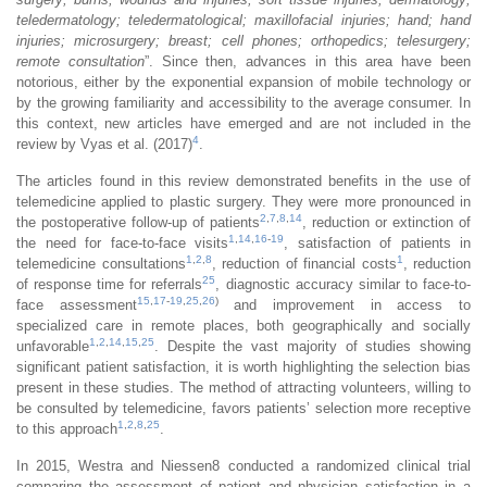
teledermatology; teledermatological; maxillofacial injuries; hand; hand
injuries; microsurgery; breast; cell phones; orthopedics; telesurgery;
remote consultation
”. Since then, advances in this area have been
notorious, either by the exponential expansion of mobile technology or
by the growing familiarity and accessibility to the average consumer. In
this context, new articles have emerged and are not included in the
4
review by Vyas et al. (2017)
.
The articles found in this review demonstrated benefits in the use of
telemedicine applied to plastic surgery. They were more pronounced in
2
,
7
,
8
,
14
the postoperative follow-up of patients
, reduction or extinction of
1
,
14
,
16
-
19
the need for face-to-face visits
, satisfaction of patients in
1
,
2
,
8
1
telemedicine consultations
, reduction of financial costs
, reduction
25
of response time for referrals
, diagnostic accuracy similar to face-to-
15
,
17
-
19
,
25
,
26
)
face assessment
and improvement in access to
specialized care in remote places, both geographically and socially
1
,
2
,
14
,
15
,
25
unfavorable
. Despite the vast majority of studies showing
significant patient satisfaction, it is worth highlighting the selection bias
present in these studies. The method of attracting volunteers, willing to
be consulted by telemedicine, favors patients’ selection more receptive
1
,
2
,
8
,
25
to this approach
.
In 2015, Westra and Niessen8 conducted a randomized clinical trial
comparing the assessment of patient and physician satisfaction in a