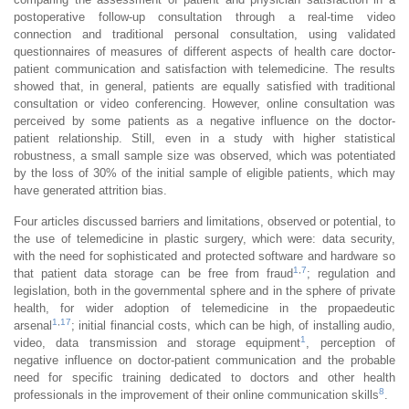
postoperative follow-up consultation through a real-time video
connection and traditional personal consultation, using validated
questionnaires of measures of different aspects of health care doctor-
patient communication and satisfaction with telemedicine. The results
showed that, in general, patients are equally satisfied with traditional
consultation or video conferencing. However, online consultation was
perceived by some patients as a negative influence on the doctor-
patient relationship. Still, even in a study with higher statistical
robustness, a small sample size was observed, which was potentiated
by the loss of 30% of the initial sample of eligible patients, which may
have generated attrition bias.
Four articles discussed barriers and limitations, observed or potential, to
the use of telemedicine in plastic surgery, which were: data security,
with the need for sophisticated and protected software and hardware so
1
,
7
that patient data storage can be free from fraud
; regulation and
legislation, both in the governmental sphere and in the sphere of private
health, for wider adoption of telemedicine in the propaedeutic
1
,
17
arsenal
; initial financial costs, which can be high, of installing audio,
1
video, data transmission and storage equipment
, perception of
negative influence on doctor-patient communication and the probable
need for specific training dedicated to doctors and other health
8
professionals in the improvement of their online communication skills
.