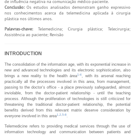
de influência negativa na comunicação médico-paciente.
Conclusão:
Os estudos analisados demonstram ganho expressivo
nos conhecimentos acerca da telemedicina aplicada à cirurgia
plástica nos últimos anos.
Palavras-chave:
Telemedicina; Cirurgia plástica; Telecirurgia;
Assistência ao paciente; Revisão
INTRODUCTION
The consolidation of the information age, with its exponential increase in
new and advanced technologies and its electronic sophistication, also
1
-
4
brings a new reality to the health área
, with its arsenal reaching
practically all the processes involved in this area, from management,
passing to the doctor’s office - a place previously safeguarded, almost
inviolable, from the doctor-patient relationship - until the teaching
process. Although the proliferation of technologies is still criticized for
threatening the traditional doctor-patient relationship, the potential
benefits derived from this relevant matrix deserve consideration by
1
,
2
,
5
-
8
everyone involved in this area
.
Telemedicine refers to providing medical services through the use of
information technology and communication between patients and