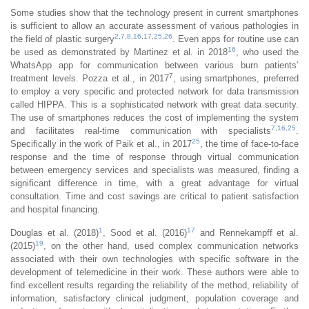
Some studies show that the technology present in current smartphones
is sufficient to allow an accurate assessment of various pathologies in
2
,
7
,
8
,
16
,
17
,
25
,
26
the field of plastic surgery
. Even apps for routine use can
16
be used as demonstrated by Martinez et al. in 2018
, who used the
WhatsApp app for communication between various burn patients’
7
treatment levels. Pozza et al., in 2017
, using smartphones, preferred
to employ a very specific and protected network for data transmission
called HIPPA. This is a sophisticated network with great data security.
The use of smartphones reduces the cost of implementing the system
7
,
16
,
25
and facilitates real-time communication with specialists
.
25
Specifically in the work of Paik et al., in 2017
, the time of face-to-face
response and the time of response through virtual communication
between emergency services and specialists was measured, finding a
significant difference in time, with a great advantage for virtual
consultation. Time and cost savings are critical to patient satisfaction
and hospital financing.
1
17
Douglas et al. (2018)
, Sood et al. (2016)
and Rennekampff et al.
19
(2015)
, on the other hand, used complex communication networks
associated with their own technologies with specific software in the
development of telemedicine in their work. These authors were able to
find excellent results regarding the reliability of the method, reliability of
information, satisfactory clinical judgment, population coverage and