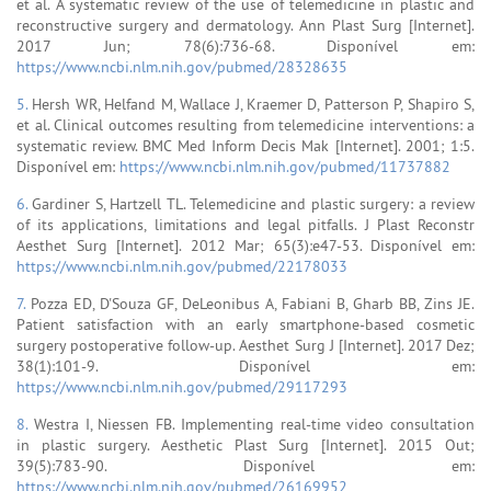
et al. A systematic review of the use of telemedicine in plastic and
reconstructive surgery and dermatology. Ann Plast Surg [Internet].
2017 Jun; 78(6):736-68. Disponível em:
https://www.ncbi.nlm.nih.gov/pubmed/28328635
5.
Hersh WR, Helfand M, Wallace J, Kraemer D, Patterson P, Shapiro S,
et al. Clinical outcomes resulting from telemedicine interventions: a
systematic review. BMC Med Inform Decis Mak [Internet]. 2001; 1:5.
Disponível em:
https://www.ncbi.nlm.nih.gov/pubmed/11737882
6.
Gardiner S, Hartzell TL. Telemedicine and plastic surgery: a review
of its applications, limitations and legal pitfalls. J Plast Reconstr
Aesthet Surg [Internet]. 2012 Mar; 65(3):e47-53. Disponível em:
https://www.ncbi.nlm.nih.gov/pubmed/22178033
7.
Pozza ED, D'Souza GF, DeLeonibus A, Fabiani B, Gharb BB, Zins JE.
Patient satisfaction with an early smartphone-based cosmetic
surgery postoperative follow-up. Aesthet Surg J [Internet]. 2017 Dez;
38(1):101-9. Disponível em:
https://www.ncbi.nlm.nih.gov/pubmed/29117293
8.
Westra I, Niessen FB. Implementing real-time video consultation
in plastic surgery. Aesthetic Plast Surg [Internet]. 2015 Out;
39(5):783-90. Disponível em:
https://www.ncbi.nlm.nih.gov/pubmed/26169952