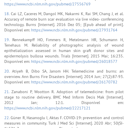
https://www.ncbi.nlm.nih.gov/pubmed/27556769
18.
Cai LZ, Caceres M, Dangol MK, Nakarmi K, Rai SM, Chang J, et al.
Accuracy of remote burn scar evaluation via live video- conferencing
technology. Burns [Internet]. 2016 Dez 05; [Epub ahead of print].
Disponível em:
https://www.ncbi.nlm.nih.gov/pubmed/27931764
19.
Rennekampff HO, Fimmers R, Metelmann HR, Schumann H,
Tenehaus M. Reliability of photographic analysis of wound
epithelialization assessed in human skin graft donor sites and
epidermolysis bullosa wounds. Trials [Internet]. 2015 Mai; 16:235.
Disponível em:
https://www.ncbi.nlm.nih.gov/pubmed/26018577
20.
Atiyeh B, Dibo SA, Janom HH. Telemedicine and burns: an
overview. Ann Burns Fire Disasters [Internet]. 2014 Jun; 27(2):87-93.
Disponível em:
https://www.ncbi.nlm.nih.gov/pubmed/26170782
21.
Zanaboni P, Wootton R. Adoption of telemedicine: from pilot
stage to routine delivery. BMC Med Inform Decis Mak [Internet].
2012 Jan; 12:1. Disponível em:
https://www.ncbi.nlm.nih.gov/pubmed/22217121
22.
Güner R, Hasanoglu I, Aktas F. COVID-19: prevention and control
measures in community. Turk J Med Sci [Internet]. 2020 Abr; 50(SI-