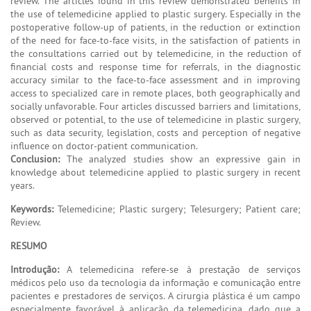
review. The articles found in this review demonstrated benefits in
the use of telemedicine applied to plastic surgery. Especially in the
postoperative follow-up of patients, in the reduction or extinction
of the need for face-to-face visits, in the satisfaction of patients in
the consultations carried out by telemedicine, in the reduction of
financial costs and response time for referrals, in the diagnostic
accuracy similar to the face-to-face assessment and in improving
access to specialized care in remote places, both geographically and
socially unfavorable. Four articles discussed barriers and limitations,
observed or potential, to the use of telemedicine in plastic surgery,
such as data security, legislation, costs and perception of negative
influence on doctor-patient communication.
Conclusion:
The analyzed studies show an expressive gain in
knowledge about telemedicine applied to plastic surgery in recent
years.
Keywords:
Telemedicine; Plastic surgery; Telesurgery; Patient care;
Review.
RESUMO
Introdução:
A telemedicina refere-se à prestação de serviços
médicos pelo uso da tecnologia da informação e comunicação entre
pacientes e prestadores de serviços. A cirurgia plástica é um campo
especialmente favorável à aplicação da telemedicina, dado que a