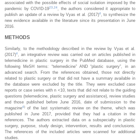
associated with the possible effects of social isolation imposed by the
23
,
24
pandemic by COVID-19
, the authors considered it appropriate to
4
publish an update of a review by Vyas et al. (2017)
, to synthesize the
new evidence available in the literature since its presentation in June
2016.
METHODS
Similarly, to the methodology described in the review by Vyas et al.
4
(2017)
, an integrative review was carried out on articles published in
telemedicine in plastic surgery in the PubMed database, using the
following MeSH terms: “telemedicine” AND “plastic surgery”, in an
advanced search. From the references obtained, those not directly
related to plastic surgery or that did not have a summary available in
the database were excluded by the title. They were excluded case
reports or case series with n <10, texts that did not relate to the guiding
questions (telemedicine, plastic surgery and assistance), review studies
and those published before June 2016, date of submission to the
4
)
magazine
of the last systematic review on the theme, which was
published in June 2017, provided that they had a citation in the
references. The authors extracted data on a subspecialty in plastic
surgery, purpose, study design, intervention, results and conclusions.
The references of the included articles were scanned for additional
studies.