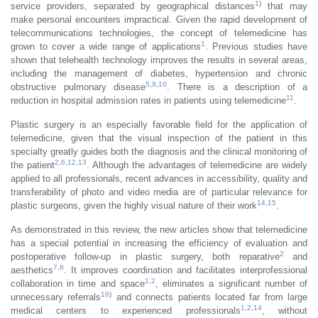
1
)
service providers, separated by geographical distances
that may
make personal encounters impractical. Given the rapid development of
telecommunications technologies, the concept of telemedicine has
1
grown to cover a wide range of applications
. Previous studies have
shown that telehealth technology improves the results in several areas,
including the management of diabetes, hypertension and chronic
5
,
9
,
10
obstructive pulmonary disease
. There is a description of a
11
reduction in hospital admission rates in patients using telemedicine
.
Plastic surgery is an especially favorable field for the application of
telemedicine, given that the visual inspection of the patient in this
specialty greatly guides both the diagnosis and the clinical monitoring of
2
,
6
,
12
,
13
the patient
. Although the advantages of telemedicine are widely
applied to all professionals, recent advances in accessibility, quality and
transferability of photo and video media are of particular relevance for
14
,
15
plastic surgeons, given the highly visual nature of their work
.
As demonstrated in this review, the new articles show that telemedicine
has a special potential in increasing the efficiency of evaluation and
2
postoperative follow-up in plastic surgery, both reparative
and
7
,
8
aesthetics
. It improves coordination and facilitates interprofessional
1
,
2
collaboration in time and space
, eliminates a significant number of
16
)
unnecessary referrals
and connects patients located far from large
1
,
2
,
14
medical centers to experienced professionals
, without