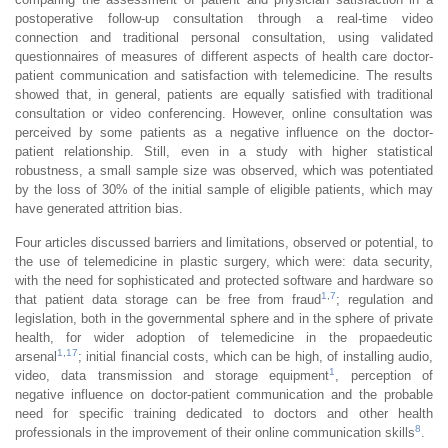
postoperative follow-up consultation through a real-time video
connection and traditional personal consultation, using validated
questionnaires of measures of different aspects of health care doctor-
patient communication and satisfaction with telemedicine. The results
showed that, in general, patients are equally satisfied with traditional
consultation or video conferencing. However, online consultation was
perceived by some patients as a negative influence on the doctor-
patient relationship. Still, even in a study with higher statistical
robustness, a small sample size was observed, which was potentiated
by the loss of 30% of the initial sample of eligible patients, which may
have generated attrition bias.
Four articles discussed barriers and limitations, observed or potential, to
the use of telemedicine in plastic surgery, which were: data security,
with the need for sophisticated and protected software and hardware so
1
,
7
that patient data storage can be free from fraud
; regulation and
legislation, both in the governmental sphere and in the sphere of private
health, for wider adoption of telemedicine in the propaedeutic
1
,
17
arsenal
; initial financial costs, which can be high, of installing audio,
1
video, data transmission and storage equipment
, perception of
negative influence on doctor-patient communication and the probable
need for specific training dedicated to doctors and other health
8
professionals in the improvement of their online communication skills
.