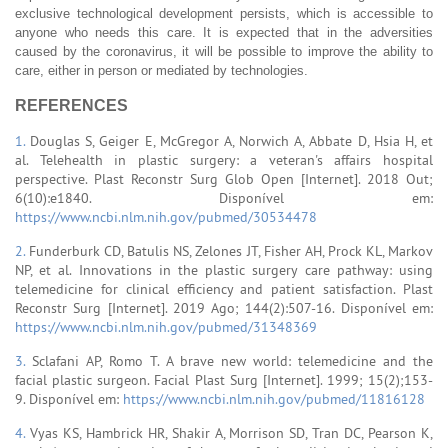
exclusive technological development persists, which is accessible to
anyone who needs this care. It is expected that in the adversities
caused by the coronavirus, it will be possible to improve the ability to
care, either in person or mediated by technologies.
REFERENCES
1.
Douglas S, Geiger E, McGregor A, Norwich A, Abbate D, Hsia H, et
al. Telehealth in plastic surgery: a veteran's affairs hospital
perspective. Plast Reconstr Surg Glob Open [Internet]. 2018 Out;
6(10):e1840. Disponível em:
https://www.ncbi.nlm.nih.gov/pubmed/30534478
2.
Funderburk CD, Batulis NS, Zelones JT, Fisher AH, Prock KL, Markov
NP, et al. Innovations in the plastic surgery care pathway: using
telemedicine for clinical efficiency and patient satisfaction. Plast
Reconstr Surg [Internet]. 2019 Ago; 144(2):507-16. Disponível em:
https://www.ncbi.nlm.nih.gov/pubmed/31348369
3.
Sclafani AP, Romo T. A brave new world: telemedicine and the
facial plastic surgeon. Facial Plast Surg [Internet]. 1999; 15(2);153-
9. Disponível em:
https://www.ncbi.nlm.nih.gov/pubmed/11816128
4.
Vyas KS, Hambrick HR, Shakir A, Morrison SD, Tran DC, Pearson K,