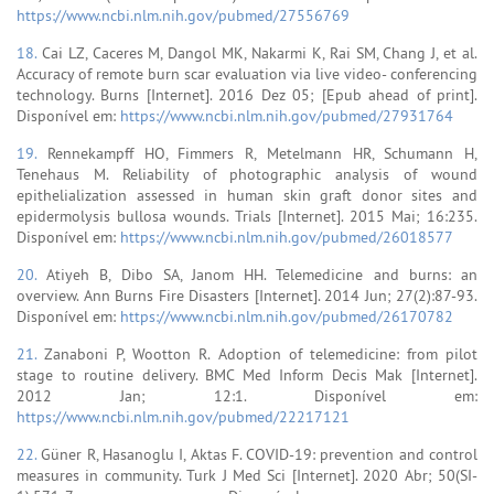
https://www.ncbi.nlm.nih.gov/pubmed/27556769
18.
Cai LZ, Caceres M, Dangol MK, Nakarmi K, Rai SM, Chang J, et al.
Accuracy of remote burn scar evaluation via live video- conferencing
technology. Burns [Internet]. 2016 Dez 05; [Epub ahead of print].
Disponível em:
https://www.ncbi.nlm.nih.gov/pubmed/27931764
19.
Rennekampff HO, Fimmers R, Metelmann HR, Schumann H,
Tenehaus M. Reliability of photographic analysis of wound
epithelialization assessed in human skin graft donor sites and
epidermolysis bullosa wounds. Trials [Internet]. 2015 Mai; 16:235.
Disponível em:
https://www.ncbi.nlm.nih.gov/pubmed/26018577
20.
Atiyeh B, Dibo SA, Janom HH. Telemedicine and burns: an
overview. Ann Burns Fire Disasters [Internet]. 2014 Jun; 27(2):87-93.
Disponível em:
https://www.ncbi.nlm.nih.gov/pubmed/26170782
21.
Zanaboni P, Wootton R. Adoption of telemedicine: from pilot
stage to routine delivery. BMC Med Inform Decis Mak [Internet].
2012 Jan; 12:1. Disponível em:
https://www.ncbi.nlm.nih.gov/pubmed/22217121
22.
Güner R, Hasanoglu I, Aktas F. COVID-19: prevention and control
measures in community. Turk J Med Sci [Internet]. 2020 Abr; 50(SI-