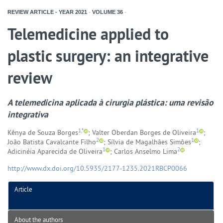
REVIEW ARTICLE - YEAR
2021
-
VOLUME
36
-
Telemedicine applied to
plastic surgery: an integrative
review
A telemedicina aplicada à cirurgia plástica: uma revisão
integrativa
1,*
1
Kênya de Souza Borges
; Valter Oberdan Borges de Oliveira
;
2
1
João Batista Cavalcante Filho
; Sílvia de Magalhães Simões
;
1
2
Adicinéia Aparecida de Oliveira
; Carlos Anselmo Lima
http://www.dx.doi.org/10.5935/2177-1235.2021RBCP0066
Article
About the authors