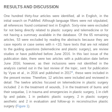
RESULTS AND DISCUSSION
One hundred thirty-four articles were identified, all in English, in the
initial search on PubMed. Although language filters were not stipulated,
all references found contained text in English. Sixty-nine were excluded
for not being directly related to plastic surgery and telemedicine or for
not having a summary available in the database. Of the 65 remaining
articles, 53 were excluded by reading the abstracts because they are
case reports or case series with n <10, have texts that are not related
to the guiding questions (telemedicine and plastic surgery), are review
studies or have published before June 2016. In this last issue of the
publication date, there were two articles with a publication date before
June 2016; however, as their inclusions were not identified in the
analysis carried out in the last review of the topic, sent for publication
4
by Vyas et al., in 2016 and published in 2017
, these were included in
the present review. Therefore, 12 articles were included and reviewed in
detail. The twelve articles focused on telemedicine in plastic surgery
included: 2 in the treatment of wounds, 3 in the treatment of burns and
their sequelae, 1 in trauma and emergencies in plastic surgery, 1 in cleft
lip and palate, 1 in pediatric plastic surgery, 2 in plastic surgery
aesthetic and 2 in evaluation and follow-up in reconstructive plastic
surgery (
Figure 1
).