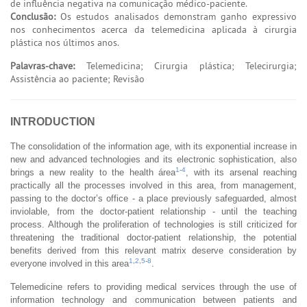
de influência negativa na comunicação médico-paciente.
Conclusão:
Os estudos analisados demonstram ganho expressivo
nos conhecimentos acerca da telemedicina aplicada à cirurgia
plástica nos últimos anos.
Palavras-chave:
Telemedicina; Cirurgia plástica; Telecirurgia;
Assistência ao paciente; Revisão
INTRODUCTION
The consolidation of the information age, with its exponential increase in
new and advanced technologies and its electronic sophistication, also
1
-
4
brings a new reality to the health área
, with its arsenal reaching
practically all the processes involved in this area, from management,
passing to the doctor’s office - a place previously safeguarded, almost
inviolable, from the doctor-patient relationship - until the teaching
process. Although the proliferation of technologies is still criticized for
threatening the traditional doctor-patient relationship, the potential
benefits derived from this relevant matrix deserve consideration by
1
,
2
,
5
-
8
everyone involved in this area
.
Telemedicine refers to providing medical services through the use of
information technology and communication between patients and