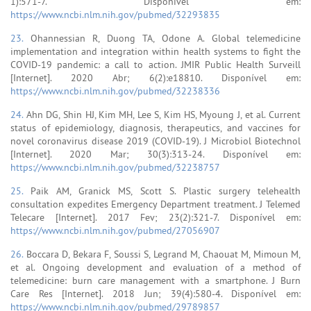
1):571-7. Disponível em:
https://www.ncbi.nlm.nih.gov/pubmed/32293835
23.
Ohannessian R, Duong TA, Odone A. Global telemedicine
implementation and integration within health systems to fight the
COVID-19 pandemic: a call to action. JMIR Public Health Surveill
[Internet]. 2020 Abr; 6(2):e18810. Disponível em:
https://www.ncbi.nlm.nih.gov/pubmed/32238336
24.
Ahn DG, Shin HJ, Kim MH, Lee S, Kim HS, Myoung J, et al. Current
status of epidemiology, diagnosis, therapeutics, and vaccines for
novel coronavirus disease 2019 (COVID-19). J Microbiol Biotechnol
[Internet]. 2020 Mar; 30(3):313-24. Disponível em:
https://www.ncbi.nlm.nih.gov/pubmed/32238757
25.
Paik AM, Granick MS, Scott S. Plastic surgery telehealth
consultation expedites Emergency Department treatment. J Telemed
Telecare [Internet]. 2017 Fev; 23(2):321-7. Disponível em:
https://www.ncbi.nlm.nih.gov/pubmed/27056907
26.
Boccara D, Bekara F, Soussi S, Legrand M, Chaouat M, Mimoun M,
et al. Ongoing development and evaluation of a method of
telemedicine: burn care management with a smartphone. J Burn
Care Res [Internet]. 2018 Jun; 39(4):580-4. Disponível em:
https://www.ncbi.nlm.nih.gov/pubmed/29789857