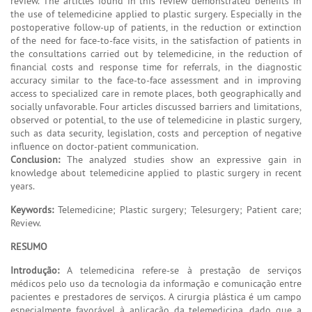
review. The articles found in this review demonstrated benefits in
the use of telemedicine applied to plastic surgery. Especially in the
postoperative follow-up of patients, in the reduction or extinction
of the need for face-to-face visits, in the satisfaction of patients in
the consultations carried out by telemedicine, in the reduction of
financial costs and response time for referrals, in the diagnostic
accuracy similar to the face-to-face assessment and in improving
access to specialized care in remote places, both geographically and
socially unfavorable. Four articles discussed barriers and limitations,
observed or potential, to the use of telemedicine in plastic surgery,
such as data security, legislation, costs and perception of negative
influence on doctor-patient communication.
Conclusion:
The analyzed studies show an expressive gain in
knowledge about telemedicine applied to plastic surgery in recent
years.
Keywords:
Telemedicine; Plastic surgery; Telesurgery; Patient care;
Review.
RESUMO
Introdução:
A telemedicina refere-se à prestação de serviços
médicos pelo uso da tecnologia da informação e comunicação entre
pacientes e prestadores de serviços. A cirurgia plástica é um campo
especialmente favorável à aplicação da telemedicina, dado que a