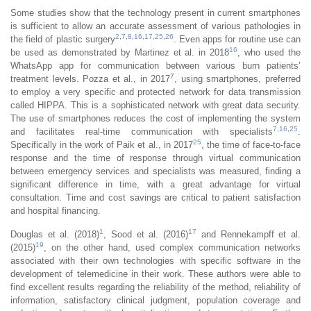
Some studies show that the technology present in current smartphones
is sufficient to allow an accurate assessment of various pathologies in
2
,
7
,
8
,
16
,
17
,
25
,
26
the field of plastic surgery
. Even apps for routine use can
16
be used as demonstrated by Martinez et al. in 2018
, who used the
WhatsApp app for communication between various burn patients’
7
treatment levels. Pozza et al., in 2017
, using smartphones, preferred
to employ a very specific and protected network for data transmission
called HIPPA. This is a sophisticated network with great data security.
The use of smartphones reduces the cost of implementing the system
7
,
16
,
25
and facilitates real-time communication with specialists
.
25
Specifically in the work of Paik et al., in 2017
, the time of face-to-face
response and the time of response through virtual communication
between emergency services and specialists was measured, finding a
significant difference in time, with a great advantage for virtual
consultation. Time and cost savings are critical to patient satisfaction
and hospital financing.
1
17
Douglas et al. (2018)
, Sood et al. (2016)
and Rennekampff et al.
19
(2015)
, on the other hand, used complex communication networks
associated with their own technologies with specific software in the
development of telemedicine in their work. These authors were able to
find excellent results regarding the reliability of the method, reliability of
information, satisfactory clinical judgment, population coverage and