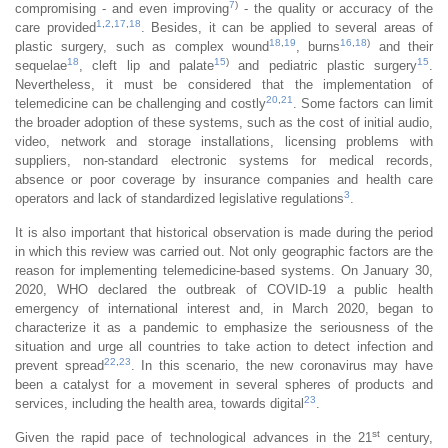
7
)
compromising - and even improving
- the quality or accuracy of the
1
,
2
,
17
,
18
care provided
. Besides, it can be applied to several areas of
18
,
19
16
,
18
)
plastic surgery, such as complex wound
, burns
and their
18
15
)
15
sequelae
, cleft lip and palate
and pediatric plastic surgery
.
Nevertheless, it must be considered that the implementation of
20
,
21
telemedicine can be challenging and costly
. Some factors can limit
the broader adoption of these systems, such as the cost of initial audio,
video, network and storage installations, licensing problems with
suppliers, non-standard electronic systems for medical records,
absence or poor coverage by insurance companies and health care
3
operators and lack of standardized legislative regulations
.
It is also important that historical observation is made during the period
in which this review was carried out. Not only geographic factors are the
reason for implementing telemedicine-based systems. On January 30,
2020, WHO declared the outbreak of COVID-19 a public health
emergency of international interest and, in March 2020, began to
characterize it as a pandemic to emphasize the seriousness of the
situation and urge all countries to take action to detect infection and
22
,
23
prevent spread
. In this scenario, the new coronavirus may have
been a catalyst for a movement in several spheres of products and
23
services, including the health area, towards digital
.
st
Given the rapid pace of technological advances in the 21
century,