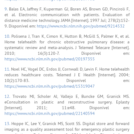
9.
Balas EA, Jaffrey F, Kuperman GJ, Boren AS, Brown GD, Pinciroli F,
et al. Electronic communication with patients. Evaluation of
distance medicine technology. JAMA [Internet]. 1997 Jul; 278(2):152-
9. Disponível em:
https://www.ncbi.nlm.nih.gov/pubmed/9214532
10.
Polisena J, Tran K, Cimon K, Hutton B, McGill S, Palmer K, et al.
Home telehealth for chronic obstructive pulmonary disease: a
systematic review and meta-analysis. J Telemed Telecare [Internet].
2010; 16(3):120-7. Disponível em:
https://www.ncbi.nlm.nih.gov/pubmed/20197355
11.
Noel HC, Vogel DC, Erdos JJ, Cornwall D, Levin F. Home telehealth
reduces healthcare costs. Telemed J E Health [Internet]. 2004;
10(2):170-83. Disponível em:
https://www.ncbi.nlm.nih.gov/pubmed/15319047
12.
Trovato MJ, Scholer AJ, Vallejo E, Buncke GM, Granick MS.
eConsultation in plastic and reconstructive surgery. Eplasty
[Internet]. 2011; 11:e48. Disponível em:
https://www.ncbi.nlm.nih.gov/pubmed/22140594
13.
Hoppe IC, Lee Y, Granick MS, Scott SS. Digital store and forward
imaging as a quality assessment tool for emergency plastic surgery