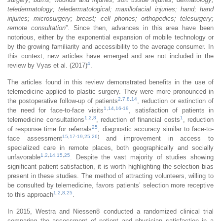
teledermatology; teledermatological; maxillofacial injuries; hand; hand
injuries; microsurgery; breast; cell phones; orthopedics; telesurgery;
remote consultation
”. Since then, advances in this area have been
notorious, either by the exponential expansion of mobile technology or
by the growing familiarity and accessibility to the average consumer. In
this context, new articles have emerged and are not included in the
4
review by Vyas et al. (2017)
.
The articles found in this review demonstrated benefits in the use of
telemedicine applied to plastic surgery. They were more pronounced in
2
,
7
,
8
,
14
the postoperative follow-up of patients
, reduction or extinction of
1
,
14
,
16
-
19
the need for face-to-face visits
, satisfaction of patients in
1
,
2
,
8
1
telemedicine consultations
, reduction of financial costs
, reduction
25
of response time for referrals
, diagnostic accuracy similar to face-to-
15
,
17
-
19
,
25
,
26
)
face assessment
and improvement in access to
specialized care in remote places, both geographically and socially
1
,
2
,
14
,
15
,
25
unfavorable
. Despite the vast majority of studies showing
significant patient satisfaction, it is worth highlighting the selection bias
present in these studies. The method of attracting volunteers, willing to
be consulted by telemedicine, favors patients’ selection more receptive
1
,
2
,
8
,
25
to this approach
.
In 2015, Westra and Niessen8 conducted a randomized clinical trial
comparing the assessment of patient and physician satisfaction in a