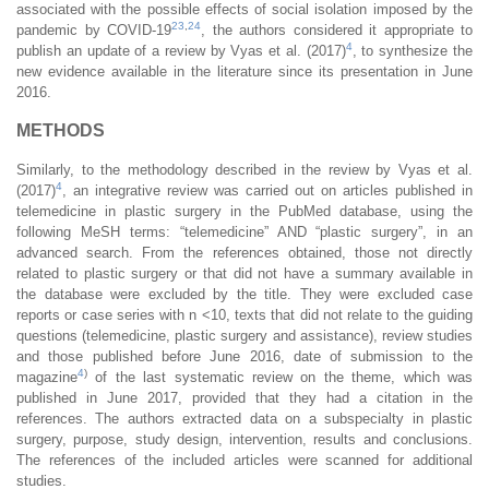
associated with the possible effects of social isolation imposed by the
23
,
24
pandemic by COVID-19
, the authors considered it appropriate to
4
publish an update of a review by Vyas et al. (2017)
, to synthesize the
new evidence available in the literature since its presentation in June
2016.
METHODS
Similarly, to the methodology described in the review by Vyas et al.
4
(2017)
, an integrative review was carried out on articles published in
telemedicine in plastic surgery in the PubMed database, using the
following MeSH terms: “telemedicine” AND “plastic surgery”, in an
advanced search. From the references obtained, those not directly
related to plastic surgery or that did not have a summary available in
the database were excluded by the title. They were excluded case
reports or case series with n <10, texts that did not relate to the guiding
questions (telemedicine, plastic surgery and assistance), review studies
and those published before June 2016, date of submission to the
4
)
magazine
of the last systematic review on the theme, which was
published in June 2017, provided that they had a citation in the
references. The authors extracted data on a subspecialty in plastic
surgery, purpose, study design, intervention, results and conclusions.
The references of the included articles were scanned for additional
studies.