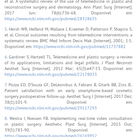
et al. A systematic review of the use of telemedicine in plastic and
reconstructive surgery and dermatology. Ann Plast Surg [Internet].
2017 Jun; 78(6):736-68. Disponível em:
https://www.ncbi.nlm.nih.gov/pubmed/28328635
5.
Hersh WR, Helfand M, Wallace J, Kraemer D, Patterson P, Shapiro S,
et al. Clinical outcomes resulting from telemedicine interventions: a
systematic review. BMC Med Inform Decis Mak [Internet]. 2001; 1:5.
Disponível em:
https://www.ncbi.nlm.nih.gov/pubmed/11737882
6.
Gardiner S, Hartzell TL. Telemedicine and plastic surgery: a review
of its applications, limitations and legal pitfalls. J Plast Reconstr
Aesthet Surg [Internet]. 2012 Mar; 65(3):e47-53. Disponível em:
https://www.ncbi.nlm.nih.gov/pubmed/22178033
7.
Pozza ED, D'Souza GF, DeLeonibus A, Fabiani B, Gharb BB, Zins JE.
Patient satisfaction with an early smartphone-based cosmetic
surgery postoperative follow-up. Aesthet Surg J [Internet]. 2017 Dez;
38(1):101-9. Disponível em:
https://www.ncbi.nlm.nih.gov/pubmed/29117293
8.
Westra I, Niessen FB. Implementing real-time video consultation
in plastic surgery. Aesthetic Plast Surg [Internet]. 2015 Out;
39(5):783-90. Disponível em:
https://www.ncbi.nlm.nih.gov/pubmed/26169952