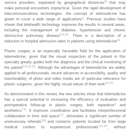
1
)
service providers, separated by geographical distances
that may
make personal encounters impractical. Given the rapid development of
telecommunications technologies, the concept of telemedicine has
1
grown to cover a wide range of applications
. Previous studies have
shown that telehealth technology improves the results in several areas,
including the management of diabetes, hypertension and chronic
5
,
9
,
10
obstructive pulmonary disease
. There is a description of a
11
reduction in hospital admission rates in patients using telemedicine
.
Plastic surgery is an especially favorable field for the application of
telemedicine, given that the visual inspection of the patient in this
specialty greatly guides both the diagnosis and the clinical monitoring of
2
,
6
,
12
,
13
the patient
. Although the advantages of telemedicine are widely
applied to all professionals, recent advances in accessibility, quality and
transferability of photo and video media are of particular relevance for
14
,
15
plastic surgeons, given the highly visual nature of their work
.
As demonstrated in this review, the new articles show that telemedicine
has a special potential in increasing the efficiency of evaluation and
2
postoperative follow-up in plastic surgery, both reparative
and
7
,
8
aesthetics
. It improves coordination and facilitates interprofessional
1
,
2
collaboration in time and space
, eliminates a significant number of
16
)
unnecessary referrals
and connects patients located far from large
1
,
2
,
14
medical centers to experienced professionals
, without