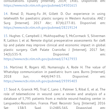
consultations. Eplasty [Internet]. 2014; 14:e1. Disponível em:
https://www.ncbi.nlm.nih.gov/pubmed/24501615
14.
Rimal D, Huang-Fu JH, Gillett D. Our experience in using
telehealth for paediatric plastic surgery in Western Australia. ANZ J
Surg [Internet]. 2017 Abr; 87(4):277-81. Disponível em:
https://www.ncbi.nlm.nih.gov/pubmed/28219124
15.
Hughes C, Campbell J, Mukhopadhay S, McCormack S, Silverman
R, Lalikos J, et al. Remote digital preoperative assessments for cleft
lip and palate may improve clinical and economic impact in global
plastic surgery. Cleft Palate Craniofac J [Internet]. 2017 Set;
54(5):535-9. Disponível em:
https://www.ncbi.nlm.nih.gov/pubmed/27427933
16.
Martinez R, Rogers AD, Numanoglu A, Rode H. The value of
WhatsApp communication in paediatric burn care. Burns [Internet].
2018 Jun; 44(4):947-55. Disponível em:
https://www.ncbi.nlm.nih.gov/pubmed/29395403
17.
Sood A, Granick MS, Trial C, Lano J, Palmier S, Ribal E, et al. The
role of telemedicine in wound care: a review and analysis of a
database of 5,795 patients from a mobile wound-healing center in
Languedoc-Roussillon, France. Plast Reconstr Surg [Internet]. 2016
Set; 138(3 Supl 1):248S-56S. Disponível em: