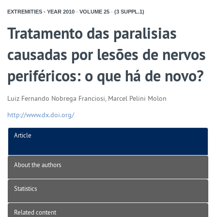
EXTREMITIES - YEAR
2010
-
VOLUME
25
-
(3 SUPPL.1)
Tratamento das paralisias
causadas por lesões de nervos
periféricos: o que há de novo?
Luiz Fernando Nobrega Franciosi, Marcel Pelini Molon
http://www.dx.doi.org/
Article
About the authors
Statistics
Related content