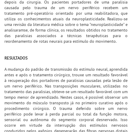
depois da cirurgia. Os pacientes portadores de uma paralisia
causada pelo trauma de um nervo periférico recebem um
tratamento pré-operatório orientado por uma reabilitadora, que
utiliza os conhecimentos atuais da neuroplasticidade. Realizou-se
uma revisão da literatura médica sobre o tema "neuroplasticidade" e
analisaramse, de forma clínica, os resultados obtidos no tratamento
das paralisias associados a técnicas terapêuticas para o
reordenamento de rotas neurais para estímulo do movimento.
RESULTADOS
A mudança do padrão de transmissão do estímulo neural, aprendida
antes e após o tratamento cirúrgico, trouxe um resultado favorável
à recuperação dos portadores de paralisias causadas pela lesão de
um nervo periférico. Nas transposições musculares, utilizadas no
tratamento das paralisias, obteve-se um resultado favorável com um
tempo menor de aprendizado. Nestes casos, é possível observar um
movimento do músculo transposto já no primeiro curativo após o
procedimento cirúrgico. O trauma deferido sobre um nervo
periférico pode levar à perda parcial ou total da função motora,
sensorial ou autônoma do segmento corporal desnervado. Isso
ocorre em virtude da interrupção dos estímulos nervosos
conduzidos pelos axônios, degeneração das fibras nervosas distais