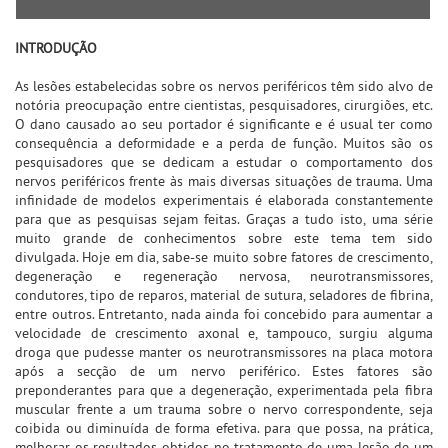
INTRODUÇÃO
As lesões estabelecidas sobre os nervos periféricos têm sido alvo de
notória preocupação entre cientistas, pesquisadores, cirurgiões, etc.
O dano causado ao seu portador é significante e é usual ter como
consequência a deformidade e a perda de função. Muitos são os
pesquisadores que se dedicam a estudar o comportamento dos
nervos periféricos frente às mais diversas situações de trauma. Uma
infinidade de modelos experimentais é elaborada constantemente
para que as pesquisas sejam feitas. Graças a tudo isto, uma série
muito grande de conhecimentos sobre este tema tem sido
divulgada. Hoje em dia, sabe-se muito sobre fatores de crescimento,
degeneração e regeneração nervosa, neurotransmissores,
condutores, tipo de reparos, material de sutura, seladores de fibrina,
entre outros. Entretanto, nada ainda foi concebido para aumentar a
velocidade de crescimento axonal e, tampouco, surgiu alguma
droga que pudesse manter os neurotransmissores na placa motora
após a secção de um nervo periférico. Estes fatores são
preponderantes para que a degeneração, experimentada pela fibra
muscular frente a um trauma sobre o nervo correspondente, seja
coibida ou diminuída de forma efetiva. para que possa, na prática,
melhorar os resultados obtidos no tratamento de uma lesão de um