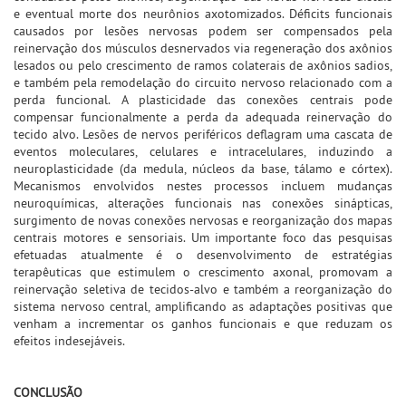
e eventual morte dos neurônios axotomizados. Déficits funcionais
causados por lesões nervosas podem ser compensados pela
reinervação dos músculos desnervados via regeneração dos axônios
lesados ou pelo crescimento de ramos colaterais de axônios sadios,
e também pela remodelação do circuito nervoso relacionado com a
perda funcional. A plasticidade das conexões centrais pode
compensar funcionalmente a perda da adequada reinervação do
tecido alvo. Lesões de nervos periféricos deflagram uma cascata de
eventos moleculares, celulares e intracelulares, induzindo a
neuroplasticidade (da medula, núcleos da base, tálamo e córtex).
Mecanismos envolvidos nestes processos incluem mudanças
neuroquímicas, alterações funcionais nas conexões sinápticas,
surgimento de novas conexões nervosas e reorganização dos mapas
centrais motores e sensoriais. Um importante foco das pesquisas
efetuadas atualmente é o desenvolvimento de estratégias
terapêuticas que estimulem o crescimento axonal, promovam a
reinervação seletiva de tecidos-alvo e também a reorganização do
sistema nervoso central, amplificando as adaptações positivas que
venham a incrementar os ganhos funcionais e que reduzam os
efeitos indesejáveis.
CONCLUSÃO