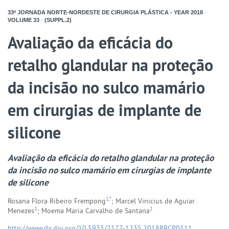
33ª JORNADA NORTE-NORDESTE DE CIRURGIA PLÁSTICA - YEAR
2018
-
VOLUME
33
-
(SUPPL.2)
Avaliação da eficácia do
retalho glandular na proteção
da incisão no sulco mamário
em cirurgias de implante de
silicone
Avaliação da eficácia do retalho glandular na proteção
da incisão no sulco mamário em cirurgias de implante
de silicone
1,*
Rosana Flora Ribeiro Frempong
; Marcel Vinicius de Aguiar
1
1
Menezes
; Moema Maria Carvalho de Santana
http://www.dx.doi.org/10.5935/2177-1235.2018RBCP0111