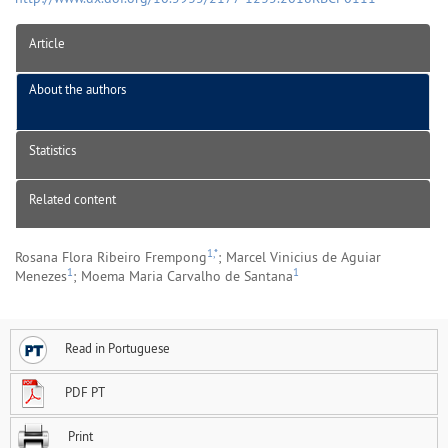
Article
About the authors
Statistics
Related content
1,*
Rosana Flora Ribeiro Frempong
; Marcel Vinicius de Aguiar
1
1
Menezes
; Moema Maria Carvalho de Santana
Read in Portuguese
PDF PT
Print