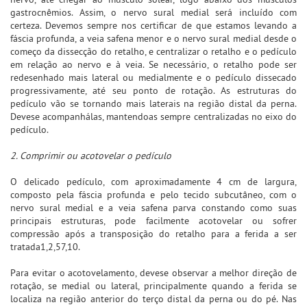
gastrocnêmios. Assim, o nervo sural medial será incluído com
certeza. Devemos sempre nos certificar de que estamos levando a
fáscia profunda, a veia safena menor e o nervo sural medial desde o
começo da dissecção do retalho, e centralizar o retalho e o pedículo
em relação ao nervo e à veia. Se necessário, o retalho pode ser
redesenhado mais lateral ou medialmente e o pedículo dissecado
progressivamente, até seu ponto de rotação. As estruturas do
pedículo vão se tornando mais laterais na região distal da perna.
Devese acompanhálas, mantendoas sempre centralizadas no eixo do
pedículo.
2. Comprimir ou acotovelar o pedículo
O delicado pedículo, com aproximadamente 4 cm de largura,
composto pela fáscia profunda e pelo tecido subcutâneo, com o
nervo sural medial e a veia safena parva constando como suas
principais estruturas, pode facilmente acotovelar ou sofrer
compressão após a transposição do retalho para a ferida a ser
tratada1,2,57,10.
Para evitar o acotovelamento, devese observar a melhor direção de
rotação, se medial ou lateral, principalmente quando a ferida se
localiza na região anterior do terço distal da perna ou do pé. Nas