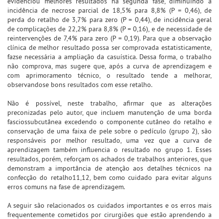
evidenciou melhores resultados na segunda fase, diminuindo a
incidência de necrose parcial de 18,5% para 8,8% (P = 0,46), de
perda do retalho de 3,7% para zero (P = 0,44), de incidência geral
de complicações de 22,2% para 8,8% (P = 0,16), e de necessidade de
reintervenções de 7,4% para zero (P = 0,19). Para que a observação
clínica de melhor resultado possa ser comprovada estatisticamente,
fazse necessária a ampliação da casuística. Dessa forma, o trabalho
não comprova, mas sugere que, após a curva de aprendizagem e
com aprimoramento técnico, o resultado tende a melhorar,
observandose bons resultados com esse retalho.
Não é possível, neste trabalho, afirmar que as alterações
preconizadas pelo autor, que incluem manutenção de uma borda
fasciossubcutânea excedendo o componente cutâneo do retalho e
conservação de uma faixa de pele sobre o pedículo (grupo 2), são
responsáveis por melhor resultado, uma vez que a curva de
aprendizagem também influencia o resultado no grupo 1. Esses
resultados, porém, reforçam os achados de trabalhos anteriores, que
demonstram a importância de atenção aos detalhes técnicos na
confecção do retalho11,12, bem como cuidado para evitar alguns
erros comuns na fase de aprendizagem.
A seguir são relacionados os cuidados importantes e os erros mais
frequentemente cometidos por cirurgiões que estão aprendendo a