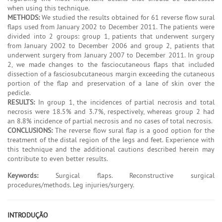
when using this technique.
METHODS:
We studied the results obtained for 61 reverse flow sural
flaps used from January 2002 to December 2011. The patients were
divided into 2 groups: group 1, patients that underwent surgery
from January 2002 to December 2006 and group 2, patients that
underwent surgery from January 2007 to December 2011. In group
2, we made changes to the fasciocutaneous flaps that included
dissection of a fasciosubcutaneous margin exceeding the cutaneous
portion of the flap and preservation of a lane of skin over the
pedicle.
RESULTS:
In group 1, the incidences of partial necrosis and total
necrosis were 18.5% and 3.7%, respectively, whereas group 2 had
an 8.8% incidence of partial necrosis and no cases of total necrosis.
CONCLUSIONS:
The reverse flow sural flap is a good option for the
treatment of the distal region of the legs and feet. Experience with
this technique and the additional cautions described herein may
contribute to even better results.
Keywords:
Surgical flaps. Reconstructive surgical
procedures/methods. Leg injuries/surgery.
INTRODUÇÃO