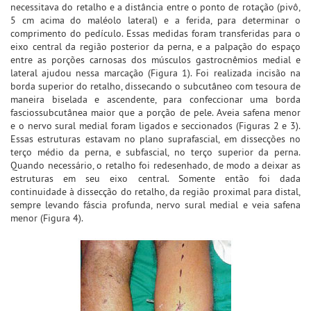
necessitava do retalho e a distância entre o ponto de rotação (pivô,
5 cm acima do maléolo lateral) e a ferida, para determinar o
comprimento do pedículo. Essas medidas foram transferidas para o
eixo central da região posterior da perna, e a palpação do espaço
entre as porções carnosas dos músculos gastrocnêmios medial e
lateral ajudou nessa marcação (Figura 1). Foi realizada incisão na
borda superior do retalho, dissecando o subcutâneo com tesoura de
maneira biselada e ascendente, para confeccionar uma borda
fasciossubcutânea maior que a porção de pele. Aveia safena menor
e o nervo sural medial foram ligados e seccionados (Figuras 2 e 3).
Essas estruturas estavam no plano suprafascial, em dissecções no
terço médio da perna, e subfascial, no terço superior da perna.
Quando necessário, o retalho foi redesenhado, de modo a deixar as
estruturas em seu eixo central. Somente então foi dada
continuidade à dissecção do retalho, da região proximal para distal,
sempre levando fáscia profunda, nervo sural medial e veia safena
menor (Figura 4).