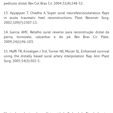
pedículo distal. Rev Col Bras Cir. 2004;31(4):248-52.
13. Ayyappan T, Chadha A. Super sural neurofasciocutaneous flaps
in acute traumatic heel reconstructions. Plast Reconstr Surg.
2002;109(7):2307-13.
14. Garcia AMC. Retalho sural reverso para reconstrução distal da
perna, tornozelo, calcanhar e do pé. Rev Bras Cir Plást.
2009;24(1):96-103.
15. Maffi TR, Knoetgen J 3rd, Turner NS, Moran SL. Enhanced survival
using the distally based sural artery interpolation flap. Ann Plast
Surg. 2005;54(3):302-5.