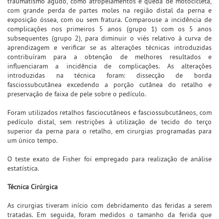
traumatismo agudo, como atropelamentos e queda de motocicleta,
com grande perda de partes moles na região distal da perna e
exposição óssea, com ou sem fratura. Comparouse a incidência de
complicações nos primeiros 5 anos (grupo 1) com os 5 anos
subsequentes (grupo 2), para diminuir o viés relativo à curva de
aprendizagem e verificar se as alterações técnicas introduzidas
contribuíram para a obtenção de melhores resultados e
influenciaram a incidência de complicações. As alterações
introduzidas na técnica foram: dissecção de borda
fasciossubcutânea excedendo a porção cutânea do retalho e
preservação de faixa de pele sobre o pedículo.
Foram utilizados retalhos fasciocutâneos e fasciossubcutâneos, com
pedículo distal, sem restrições à utilização de tecido do terço
superior da perna para o retalho, em cirurgias programadas para
um único tempo.
O teste exato de Fisher foi empregado para realização de análise
estatística.
Técnica Cirúrgica
As cirurgias tiveram início com debridamento das feridas a serem
tratadas. Em seguida, foram medidos o tamanho da ferida que