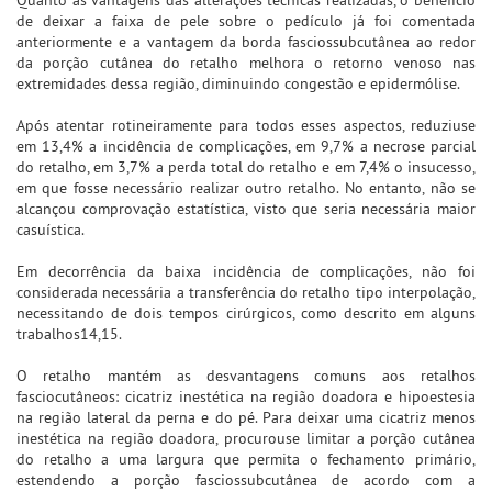
de deixar a faixa de pele sobre o pedículo já foi comentada
anteriormente e a vantagem da borda fasciossubcutânea ao redor
da porção cutânea do retalho melhora o retorno venoso nas
extremidades dessa região, diminuindo congestão e epidermólise.
Após atentar rotineiramente para todos esses aspectos, reduziuse
em 13,4% a incidência de complicações, em 9,7% a necrose parcial
do retalho, em 3,7% a perda total do retalho e em 7,4% o insucesso,
em que fosse necessário realizar outro retalho. No entanto, não se
alcançou comprovação estatística, visto que seria necessária maior
casuística.
Em decorrência da baixa incidência de complicações, não foi
considerada necessária a transferência do retalho tipo interpolação,
necessitando de dois tempos cirúrgicos, como descrito em alguns
trabalhos14,15.
O retalho mantém as desvantagens comuns aos retalhos
fasciocutâneos: cicatriz inestética na região doadora e hipoestesia
na região lateral da perna e do pé. Para deixar uma cicatriz menos
inestética na região doadora, procurouse limitar a porção cutânea
do retalho a uma largura que permita o fechamento primário,
estendendo a porção fasciossubcutânea de acordo com a