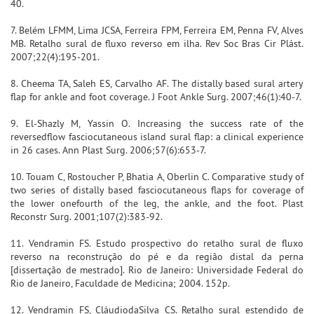
40.
7. Belém LFMM, Lima JCSA, Ferreira FPM, Ferreira EM, Penna FV, Alves
MB. Retalho sural de fluxo reverso em ilha. Rev Soc Bras Cir Plást.
2007;22(4):195-201.
8. Cheema TA, Saleh ES, Carvalho AF. The distally based sural artery
flap for ankle and foot coverage. J Foot Ankle Surg. 2007;46(1):40-7.
9. El-Shazly M, Yassin O. Increasing the success rate of the
reversedflow fasciocutaneous island sural flap: a clinical experience
in 26 cases. Ann Plast Surg. 2006;57(6):653-7.
10. Touam C, Rostoucher P, Bhatia A, Oberlin C. Comparative study of
two series of distally based fasciocutaneous flaps for coverage of
the lower onefourth of the leg, the ankle, and the foot. Plast
Reconstr Surg. 2001;107(2):383-92.
11. Vendramin FS. Estudo prospectivo do retalho sural de fluxo
reverso na reconstrução do pé e da região distal da perna
[dissertação de mestrado]. Rio de Janeiro: Universidade Federal do
Rio de Janeiro, Faculdade de Medicina; 2004. 152p.
12. Vendramin FS, CláudiodaSilva CS. Retalho sural estendido de