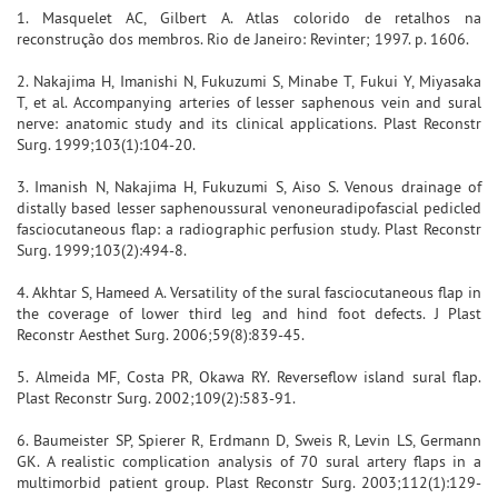
1. Masquelet AC, Gilbert A. Atlas colorido de retalhos na
reconstrução dos membros. Rio de Janeiro: Revinter; 1997. p. 1606.
2. Nakajima H, Imanishi N, Fukuzumi S, Minabe T, Fukui Y, Miyasaka
T, et al. Accompanying arteries of lesser saphenous vein and sural
nerve: anatomic study and its clinical applications. Plast Reconstr
Surg. 1999;103(1):104-20.
3. Imanish N, Nakajima H, Fukuzumi S, Aiso S. Venous drainage of
distally based lesser saphenoussural venoneuradipofascial pedicled
fasciocutaneous flap: a radiographic perfusion study. Plast Reconstr
Surg. 1999;103(2):494-8.
4. Akhtar S, Hameed A. Versatility of the sural fasciocutaneous flap in
the coverage of lower third leg and hind foot defects. J Plast
Reconstr Aesthet Surg. 2006;59(8):839-45.
5. Almeida MF, Costa PR, Okawa RY. Reverseflow island sural flap.
Plast Reconstr Surg. 2002;109(2):583-91.
6. Baumeister SP, Spierer R, Erdmann D, Sweis R, Levin LS, Germann
GK. A realistic complication analysis of 70 sural artery flaps in a
multimorbid patient group. Plast Reconstr Surg. 2003;112(1):129-