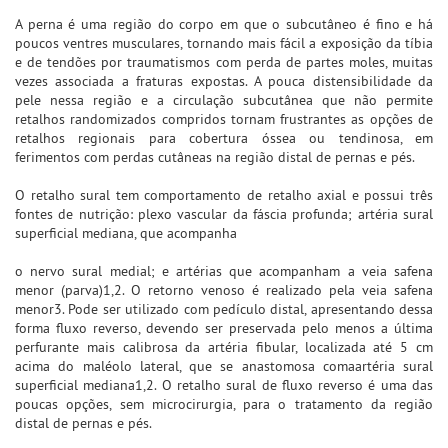
A perna é uma região do corpo em que o subcutâneo é fino e há
poucos ventres musculares, tornando mais fácil a exposição da tíbia
e de tendões por traumatismos com perda de partes moles, muitas
vezes associada a fraturas expostas. A pouca distensibilidade da
pele nessa região e a circulação subcutânea que não permite
retalhos randomizados compridos tornam frustrantes as opções de
retalhos regionais para cobertura óssea ou tendinosa, em
ferimentos com perdas cutâneas na região distal de pernas e pés.
O retalho sural tem comportamento de retalho axial e possui três
fontes de nutrição: plexo vascular da fáscia profunda; artéria sural
superficial mediana, que acompanha
o nervo sural medial; e artérias que acompanham a veia safena
menor (parva)1,2. O retorno venoso é realizado pela veia safena
menor3. Pode ser utilizado com pedículo distal, apresentando dessa
forma fluxo reverso, devendo ser preservada pelo menos a última
perfurante mais calibrosa da artéria fibular, localizada até 5 cm
acima do maléolo lateral, que se anastomosa comaartéria sural
superficial mediana1,2. O retalho sural de fluxo reverso é uma das
poucas opções, sem microcirurgia, para o tratamento da região
distal de pernas e pés.