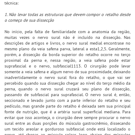
técnica:
1. Não levar todas as estruturas que devem compor o retalho desde
o começo de sua dissecção
No início, pela falta de familiaridade com a anatomia da região,
muitas vezes o nervo sural não é incluído na dissecção. Nas
descrições de artigos e livros, o nervo sural medial encontrase no
mesmo plano da veia safena parva, lateral a esta1,2,5. Geralmente,
porém, a dissecção da borda superior do retalho ocorre no terço
proximal da perna e, nessa região, a veia safena pode estar
suprafascial e o nervo, subfascial1113. O cirurgião pode levar
somente a veia safena e algum nervo de sua proximidade, deixando
inadvertidamente o nervo sural fora do retalho, o que vai ser
percebido quando sua dissecção chegar ao nível do terço médio da
perna, quando o nervo sural cruzará seu plano de dissecção,
passando de subfascial para suprafascial. O nervo sural é, então,
seccionado e levado junto com a parte inferior do retalho e seu
pedículo, mas grande parte do retalho é deixada sem sua principal
fonte de nutrição, que é a artéria sural superficial mediana. Para
evitar que isso aconteça, o cirurgião deve sempre procurar o nervo
sural entre as duas porções do músculo gastrocnêmio, dissecando
um tecido areolar e gorduroso subfascial onde está localizado o
nervo, até chegar ao músculo solear, logo abaixo dos músculos