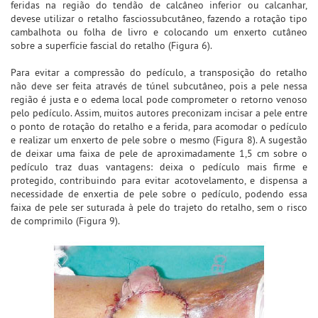
feridas na região do tendão de calcâneo inferior ou calcanhar,
devese utilizar o retalho fasciossubcutâneo, fazendo a rotação tipo
cambalhota ou folha de livro e colocando um enxerto cutâneo
sobre a superfície fascial do retalho (Figura 6).
Para evitar a compressão do pedículo, a transposição do retalho
não deve ser feita através de túnel subcutâneo, pois a pele nessa
região é justa e o edema local pode comprometer o retorno venoso
pelo pedículo. Assim, muitos autores preconizam incisar a pele entre
o ponto de rotação do retalho e a ferida, para acomodar o pedículo
e realizar um enxerto de pele sobre o mesmo (Figura 8). A sugestão
de deixar uma faixa de pele de aproximadamente 1,5 cm sobre o
pedículo traz duas vantagens: deixa o pedículo mais firme e
protegido, contribuindo para evitar acotovelamento, e dispensa a
necessidade de enxertia de pele sobre o pedículo, podendo essa
faixa de pele ser suturada à pele do trajeto do retalho, sem o risco
de comprimilo (Figura 9).