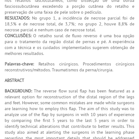
nos retalhos fasciocutâneos, como dissecção de uma borda
fasciossubcutânea excedendo a porção cutânea do retalho e
preservação de uma faixa de pele sobre o pedículo.
RESULTADOS:
No grupo 1, a incidência de necrose parcial foi de
18,5% e de necrose total, de 3,7%; no grupo 2, houve 8,8% de
necrose parcial e nenhum caso de necrose total.
CONCLUSÕES:
O retalho sural de fluxo reverso é uma boa opção
para o tratamento da região distal de pernas e pé. A experiência
com a técnica e os cuidados implementados sugerem obtenção de
melhores resultados.
Palavras-chave:
Retalhos cirúrgicos. Procedimentos cirúrgicos
reconstrutivos/métodos. Traumatismos da perna/cirurgia.
ABSTRACT
BACKGROUND:
The reverse flow sural flap has been featured as a
relevant option for reconstruction of the distal region of the legs
and feet. However, some common mistakes are made while surgeons
are learning how to employ this flap. The aim of this study was to
analyze use of the flap by surgeons in with 10 years of experience
by comparing the first 5 years to the last 5 years in order to
identify technical alterations that contribute to better results. This
study also aimed at alerting the surgeons in the learning phase
regarding the most important details that should be addressed