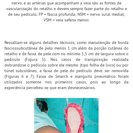
nervo, e as artérias que acompanham a veia são as fontes de
vascularização do retalho e devem sempre fazer parte do retalho e
de seu pedículo. FP = fáscia profunda; NSM = nervo sural medial;
VSM = veia safena menor.
Ressaltam-se alguns detalhes técnicos, como manutenção de borda
fasciossubcutânea de pelo menos 1 cm além da porção cutânea do
retalho e de faixa de pele com no mínimo 1,5 cm de largura sobre o
pedículo (Figura 5). Nos casos de transposição realizada
dobrandose o pedículo sobre ele mesmo (tipo folha de livro) ou por
túnel subcutâneo, a faixa de pele do pedículo deve ser removida
(Figuras 6 e 7). Faixa de Smarch e manguito pneumático foram
utilizados somente nos primeiros casos, pois ao longo da
experiência percebeu-se que eram desnecessários.