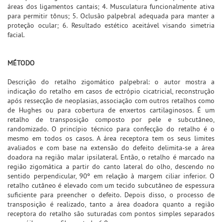
áreas dos ligamentos cantais; 4. Musculatura funcionalmente ativa
para permitir tônus; 5. Oclusão palpebral adequada para manter a
proteção ocular; 6. Resultado estético aceitável visando simetria
facial.
MÉTODO
Descrição do retalho zigomático palpebral: o autor mostra a
indicação do retalho em casos de ectrópio cicatricial, reconstrução
após ressecção de neoplasias, associação com outros retalhos como
de Hughes ou para cobertura de enxertos cartilaginosos. É um
retalho de transposição composto por pele e subcutâneo,
randomizado. O princípio técnico para confecção do retalho é o
mesmo em todos os casos. A área receptora tem os seus limites
avaliados e com base na extensão do defeito delimita-se a área
doadora na região malar ipsilateral. Então, o retalho é marcado na
região zigomática a partir do canto lateral do olho, descendo no
sentido perpendicular, 90º em relação à margem ciliar inferior. O
retalho cutâneo é elevado com um tecido subcutâneo de espessura
suficiente para preencher o defeito. Depois disso, o processo de
transposição é realizado, tanto a área doadora quanto a região
receptora do retalho são suturadas com pontos simples separados