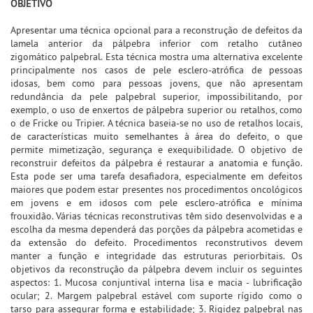
OBJETIVO
Apresentar uma técnica opcional para a reconstrução de defeitos da
lamela anterior da pálpebra inferior com retalho cutâneo
zigomático palpebral. Esta técnica mostra uma alternativa excelente
principalmente nos casos de pele esclero-atrófica de pessoas
idosas, bem como para pessoas jovens, que não apresentam
redundância da pele palpebral superior, impossibilitando, por
exemplo, o uso de enxertos de pálpebra superior ou retalhos, como
o de Fricke ou Tripier. A técnica baseia-se no uso de retalhos locais,
de características muito semelhantes à área do defeito, o que
permite mimetização, segurança e exequibilidade. O objetivo de
reconstruir defeitos da pálpebra é restaurar a anatomia e função.
Esta pode ser uma tarefa desafiadora, especialmente em defeitos
maiores que podem estar presentes nos procedimentos oncológicos
em jovens e em idosos com pele esclero-atrófica e mínima
frouxidão. Várias técnicas reconstrutivas têm sido desenvolvidas e a
escolha da mesma dependerá das porções da pálpebra acometidas e
da extensão do defeito. Procedimentos reconstrutivos devem
manter a função e integridade das estruturas periorbitais. Os
objetivos da reconstrução da pálpebra devem incluir os seguintes
aspectos: 1. Mucosa conjuntival interna lisa e macia - lubrificação
ocular; 2. Margem palpebral estável com suporte rígido como o
tarso para assegurar forma e estabilidade; 3. Rigidez palpebral nas