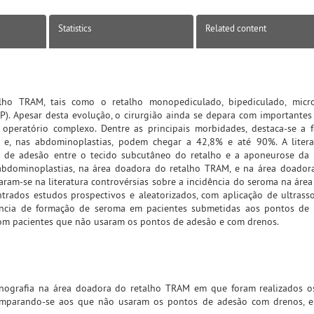
Statistics
Related content
alho TRAM, tais como o retalho monopediculado, bipediculado, microc
IEP). Apesar desta evolução, o cirurgião ainda se depara com importante
 operatório complexo. Dentre as principais morbidades, destaca-se a
 e, nas abdominoplastias, podem chegar a 42,8% e até 90%. A litera
 de adesão entre o tecido subcutâneo do retalho e a aponeurose da 
bdominoplastias, na área doadora do retalho TRAM, e na área doadora
aram-se na literatura controvérsias sobre a incidência do seroma na áre
rados estudos prospectivos e aleatorizados, com aplicação de ultrass
dência de formação de seroma em pacientes submetidas aos pontos de
om pacientes que não usaram os pontos de adesão e com drenos.
sonografia na área doadora do retalho TRAM em que foram realizados 
omparando-se aos que não usaram os pontos de adesão com drenos, e