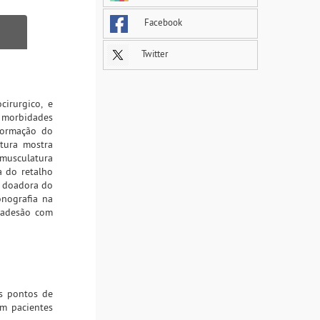
Facebook
Twitter
irurgico, e
s morbidades
 formação do
tura mostra
musculatura
 do retalho
a doadora do
onografia na
 adesão com
os pontos de
m pacientes