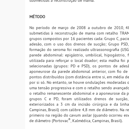
submetidas à reconstrução de mama.
MÉTODO
No período de março de 2008 a outubro de 2010, 48 
submetidas à reconstrução de mama com retalho TRAM, b
grupos compostos por 16 pacientes cada: Grupo C, paci
adesão, com o uso dos drenos de sucção; Grupo PSD,
formação do seroma foi realizado ultrassonografia (US
parede abdominal: epigástrio, umbilical, hipogástrio,
utilizada para reforçar o local doador; esta malha f
selecionadas (grupos: PD e PSD), os pontos de ades
aponeurose da parede abdominal anterior, com fio de n
pontos distribuídos (com distância entre si, em média d
por si só. No entanto, se houve ondulações moderadas o
uma tensão progressiva e com o retalho sendo avançado 
o retalho remanescente abdominal e a aponeurose da p
grupos C e PD, foram utilizados drenos de sucção,
exteriorizados a 3 cm da incisão cirúrgica e da lin
Campinas, Brasil) com calibre 4,8 mm de diâmetro. Na r
primeiro na região do cavum axilar (quando ocorreu esv
®
de diâmetro (Portovac
, Kalmédica, Campinas, Brasil).