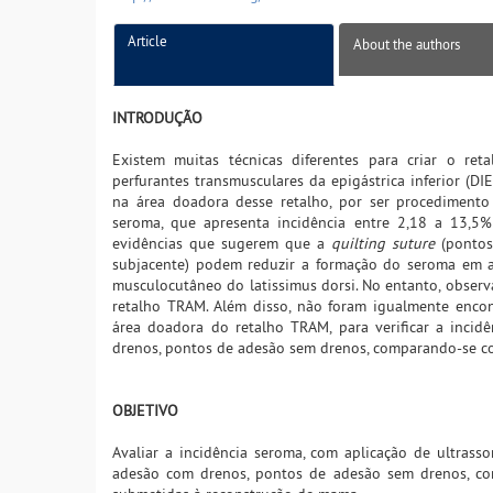
Article
About the authors
INTRODUÇÃO
Existem muitas técnicas diferentes para criar o ret
perfurantes transmusculares da epigástrica inferior (D
na área doadora desse retalho, por ser procedimento
seroma, que apresenta incidência entre 2,18 a 13,5%
evidências que sugerem que a
quilting suture
(pontos
subjacente) podem reduzir a formação do seroma em a
musculocutâneo do latissimus dorsi. No entanto, observ
retalho TRAM. Além disso, não foram igualmente encont
área doadora do retalho TRAM, para verificar a inci
drenos, pontos de adesão sem drenos, comparando-se c
OBJETIVO
Avaliar a incidência seroma, com aplicação de ultras
adesão com drenos, pontos de adesão sem drenos, c