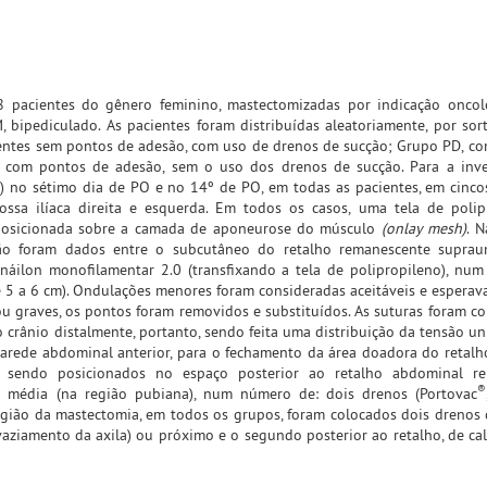
pacientes do gênero feminino, mastectomizadas por indicação oncoló
ipediculado. As pacientes foram distribuídas aleatoriamente, por sort
entes sem pontos de adesão, com uso de drenos de sucção; Grupo PD, c
 com pontos de adesão, sem o uso dos drenos de sucção. Para a inve
G) no sétimo dia de PO e no 14º de PO, em todas as pacientes, em cinco
 fossa ilíaca direita e esquerda. Em todos os casos, uma tela de polip
oi posicionada sobre a camada de aponeurose do músculo
(onlay mesh)
. N
ão foram dados entre o subcutâneo do retalho remanescente supraum
áilon monofilamentar 2.0 (transfixando a tela de polipropileno), num
e 5 a 6 cm). Ondulações menores foram consideradas aceitáveis e esperava
u graves, os pontos foram removidos e substituídos. As suturas foram c
crânio distalmente, portanto, sendo feita uma distribuição da tensão un
arede abdominal anterior, para o fechamento da área doadora do retal
 sendo posicionados no espaço posterior ao retalho abdominal re
®
ha média (na região pubiana), num número de: dois drenos (Portovac
egião da mastectomia, em todos os grupos, foram colocados dois drenos 
aziamento da axila) ou próximo e o segundo posterior ao retalho, de ca