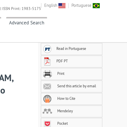
English
Portuguese
| ISSN Print: 1983-5175
Advanced Search
Read in Portuguese
PDF PT
Print
RAM,
Send this article by email
do
How to Cite
Mendeley
Pocket