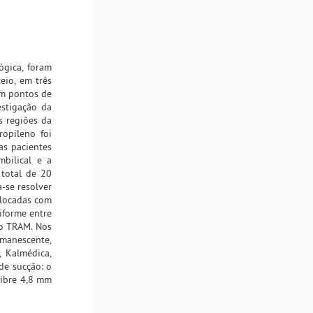
gica, foram
eio, em três
om pontos de
stigação da
s regiões da
ropileno foi
as pacientes
bilical e a
 total de 20
-se resolver
olocadas com
iforme entre
ho TRAM. Nos
manescente,
, Kalmédica,
de sucção: o
libre 4,8 mm