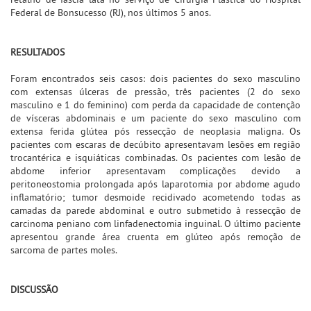
Federal de Bonsucesso (RJ), nos últimos 5 anos.
RESULTADOS
Foram encontrados seis casos: dois pacientes do sexo masculino
com extensas úlceras de pressão, três pacientes (2 do sexo
masculino e 1 do feminino) com perda da capacidade de contenção
de vísceras abdominais e um paciente do sexo masculino com
extensa ferida glútea pós ressecção de neoplasia maligna. Os
pacientes com escaras de decúbito apresentavam lesões em região
trocantérica e isquiáticas combinadas. Os pacientes com lesão de
abdome inferior apresentavam complicações devido a
peritoneostomia prolongada após laparotomia por abdome agudo
inflamatório; tumor desmoide recidivado acometendo todas as
camadas da parede abdominal e outro submetido à ressecção de
carcinoma peniano com linfadenectomia inguinal. O último paciente
apresentou grande área cruenta em glúteo após remoção de
sarcoma de partes moles.
DISCUSSÃO