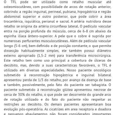
O TFL pode ser utilizado como retalho muscular até
osteomiocutâneo, com possibilidade de arcos de rotação anterior,
cobrindo a região inguinal, perineal, pubiana, hipogástrica e região
abdominal superior e outro posterior, que pode cobrir a área
trocantérica, isquiática, perianal e sacral. A artéria nutridora desse
retalho se origina da artéria circunflexa lateral. O pedículo vascular
entra na porção profunda do músculo, cerca de 6-8 cm abaixo da
espinha ilíaca ântero-superior. A pele que o cobre é suprida por
numerosas perfurantes musculocutâneas. Além de pedículo vascular
longo (5-6 cm), bem definido e de posição constante, o que permite
dissecção habitualmente simples, ele também possui diâmetro
externo apropriado (1,5-2 mm) para transferência microcirúrgica.
Este retalho tem como uso principal a cobertura de úlceras de
decúbito, mas, devido a suas características favoráveis, o TFL é
utilizado em diversas especialidades. Nosso paciente oncológico
submetido à reconstrução hipogástrica e inguinal bilateral
apresentou perda de 1/3 do retalho, por avanço da doença de base
e também, possivelmente, pelo fato do paciente ser tabagista. O
paciente submetido à reconstrução glútea apresentou necrose de
cerca de 30% do retalho, o que pode ser decorrente do grande arco
de rotação utilizado e do fato do paciente não respeitar as
restrições ao decúbito. Os demais pacientes apresentaram boa
evolução pós-operatória. As cicatrizes em area receptora e doadora
e pequenos abaulamentos não foram considerados importantes