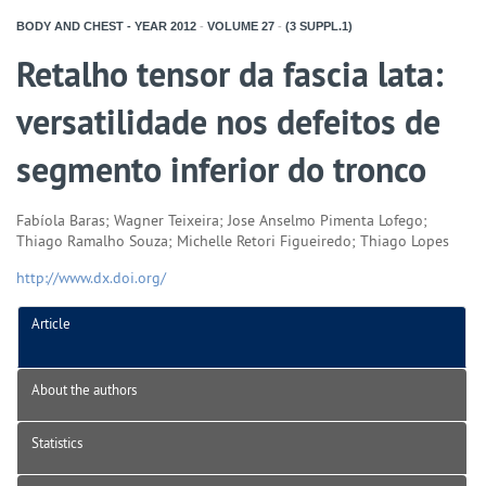
BODY AND CHEST - YEAR
2012
-
VOLUME
27
-
(3 SUPPL.1)
Retalho tensor da fascia lata:
versatilidade nos defeitos de
segmento inferior do tronco
Fabíola Baras; Wagner Teixeira; Jose Anselmo Pimenta Lofego;
Thiago Ramalho Souza; Michelle Retori Figueiredo; Thiago Lopes
http://www.dx.doi.org/
Article
About the authors
Statistics