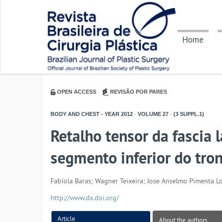
Home
OPEN ACCESS
REVISÃO POR PARES
BODY AND CHEST - YEAR
2012
-
VOLUME
27
-
(3 SUPPL.1)
Retalho tensor da fascia l
segmento inferior do tro
Fabíola Baras; Wagner Teixeira; Jose Anselmo Pimenta L
http://www.dx.doi.org/
Article
About the authors