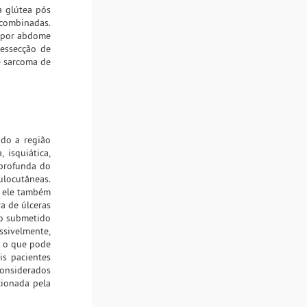
a glútea pós
 combinadas.
a por abdome
essecção de
e sarcoma de
ndo a região
 isquiática,
o profunda do
ulocutâneas.
, ele também
a de úlceras
ico submetido
ssivelmente,
, o que pode
is pacientes
considerados
cionada pela