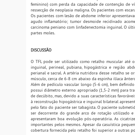
feminino) com perda da capacidade de contenção de ví
ressecção de neoplasia maligna. Os pacientes com escar
Os pacientes com lesão de abdome inferior apresentav
agudo inflamatório; tumor desmoide recidivado acom
carcinoma peniano com linfadenectomia inguinal. O últ
partes moles.
DISCUSSÃO
O TFL pode ser utilizado como retalho muscular até os
inguinal, perineal, pubiana, hipogástrica e região abd
perianal e sacral. A artéria nutridora desse retalho se o
músculo, cerca de 6-8 cm abaixo da espinha ilíaca ânter
Além de pedículo vascular longo (5-6 cm), bem definido
possui diâmetro externo apropriado (1,5-2 mm) para tran
de decúbito, mas, devido a suas características favoráve
à reconstrução hipogástrica e inguinal bilateral aprese
pelo fato do paciente ser tabagista. O paciente submet
ser decorrente do grande arco de rotação utilizado e 
apresentaram boa evolução pós-operatória. As cicatr
importantes pelos mesmos. Apesar da casuística pequen
cobertura fornecida pelo retalho foi superior a outras p