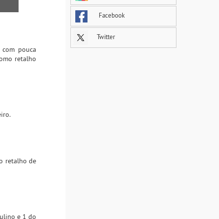
Facebook
Twitter
 e com pouca
como retalho
iro.
o retalho de
ulino e 1 do