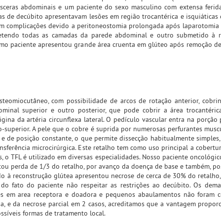
sceras abdominais e um paciente do sexo masculino com extensa ferid
as de decúbito apresentavam lesões em região trocantérica e isquiáticas
am complicações devido a peritoneostomia prolongada após laparotomi
etendo todas as camadas da parede abdominal e outro submetido à r
imo paciente apresentou grande área cruenta em glúteo após remoção d
teomiocutâneo, com possibilidade de arcos de rotação anterior, cobri
ominal superior e outro posterior, que pode cobrir a área trocantérica,
rigina da artéria circunflexa lateral. O pedículo vascular entra na porçã
o-superior. A pele que o cobre é suprida por numerosas perfurantes musc
 e de posição constante, o que permite dissecção habitualmente simples
sferência microcirúrgica. Este retalho tem como uso principal a cobertur
is, o TFL é utilizado em diversas especialidades. Nosso paciente oncológ
ntou perda de 1/3 do retalho, por avanço da doença de base e também, po
ido à reconstrução glútea apresentou necrose de cerca de 30% do retalho
do fato do paciente não respeitar as restrições ao decúbito. Os dema
izes em area receptora e doadora e pequenos abaulamentos não foram 
a, e da necrose parcial em 2 casos, acreditamos que a vantagem propor
ossíveis formas de tratamento local.