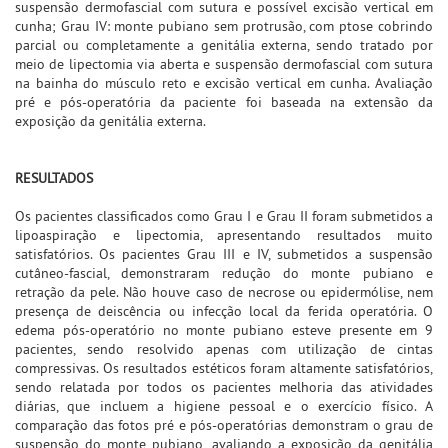
suspensão dermofascial com sutura e possível excisão vertical em
cunha; Grau IV: monte pubiano sem protrusão, com ptose cobrindo
parcial ou completamente a genitália externa, sendo tratado por
meio de lipectomia via aberta e suspensão dermofascial com sutura
na bainha do músculo reto e excisão vertical em cunha. Avaliação
pré e pós-operatória da paciente foi baseada na extensão da
exposição da genitália externa.
RESULTADOS
Os pacientes classificados como Grau I e Grau II foram submetidos a
lipoaspiração e lipectomia, apresentando resultados muito
satisfatórios. Os pacientes Grau III e IV, submetidos a suspensão
cutâneo-fascial, demonstraram redução do monte pubiano e
retração da pele. Não houve caso de necrose ou epidermólise, nem
presença de deiscência ou infecção local da ferida operatória. O
edema pós-operatório no monte pubiano esteve presente em 9
pacientes, sendo resolvido apenas com utilização de cintas
compressivas. Os resultados estéticos foram altamente satisfatórios,
sendo relatada por todos os pacientes melhoria das atividades
diárias, que incluem a higiene pessoal e o exercício físico. A
comparação das fotos pré e pós-operatórias demonstram o grau de
suspensão do monte pubiano, avaliando a exposição da genitália