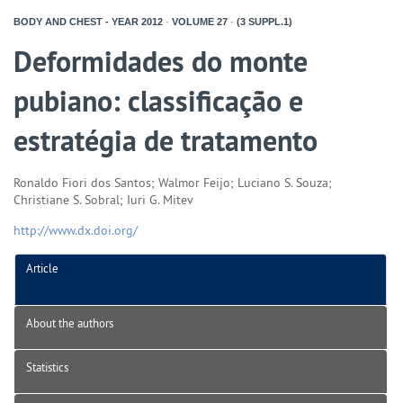
BODY AND CHEST - YEAR
2012
-
VOLUME
27
-
(3 SUPPL.1)
Deformidades do monte
pubiano: classificação e
estratégia de tratamento
Ronaldo Fiori dos Santos; Walmor Feijo; Luciano S. Souza;
Christiane S. Sobral; Iuri G. Mitev
http://www.dx.doi.org/
Article
About the authors
Statistics