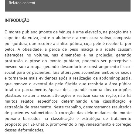
Related content
INTRODUÇÃO
O monte pubiano (monte de Vênus) é uma elevação, na porção mais
superior da vulva, entre o abdome e a comissura vulvar, composta
por gordura, que recobre a sínfise púbica, cuja pele é recoberta por
pelos. A obesidade, a perda de peso maciça e a idade causam
alterações no volume, nas dimensões e na projeção, gerando
protrusão e ptose do monte pubiano, podendo ser perceptíveis
mesmo sob a roupa, gerando desconforto e constrangimento físico-
social para os pacientes. Tais alterações acometem ambos os sexos
e tornam-se mais evidentes após a realização da abdominoplastia,
que remove o avental de pele flácida que recobria a área púbica
total ou parcialmente. Apesar de a grande maioria dos cirurgiões
plásticos se ater a essas alterações e realizar sua correção, não há
muitos relatos específicos determinando uma classificação e
estratégia de tratamento. Neste trabalho, demonstramos resultados
de pacientes submetidos à correção das deformidades do monte
pubiano baseados na classificação e estratégia de tratamento
proposto por El-Khatib, promovendo o rejuvenescimento e correção
dessas deformidades.