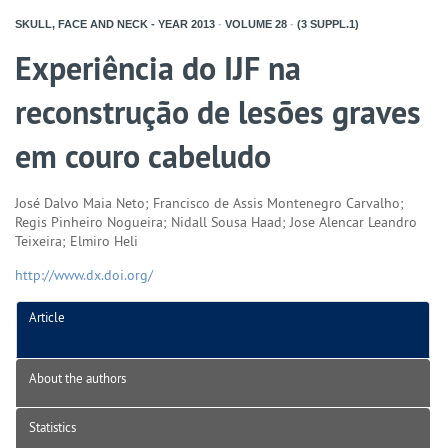
SKULL, FACE AND NECK - YEAR
2013
-
VOLUME
28
-
(3 SUPPL.1)
Experiência do IJF na
reconstrução de lesões graves
em couro cabeludo
José Dalvo Maia Neto; Francisco de Assis Montenegro Carvalho;
Regis Pinheiro Nogueira; Nidall Sousa Haad; Jose Alencar Leandro
Teixeira; Elmiro Heli
http://www.dx.doi.org/
Article
About the authors
Statistics