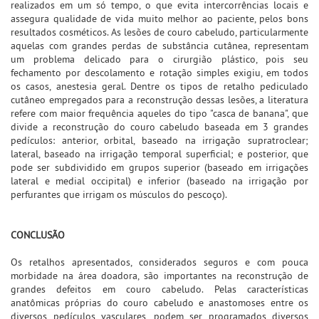
realizados em um só tempo, o que evita intercorrências locais e
assegura qualidade de vida muito melhor ao paciente, pelos bons
resultados cosméticos. As lesões de couro cabeludo, particularmente
aquelas com grandes perdas de substância cutânea, representam
um problema delicado para o cirurgião plástico, pois seu
fechamento por descolamento e rotação simples exigiu, em todos
os casos, anestesia geral. Dentre os tipos de retalho pediculado
cutâneo empregados para a reconstrução dessas lesões, a literatura
refere com maior frequência aqueles do tipo "casca de banana", que
divide a reconstrução do couro cabeludo baseada em 3 grandes
pedículos: anterior, orbital, baseado na irrigação supratroclear;
lateral, baseado na irrigação temporal superficial; e posterior, que
pode ser subdividido em grupos superior (baseado em irrigações
lateral e medial occipital) e inferior (baseado na irrigação por
perfurantes que irrigam os músculos do pescoço).
CONCLUSÃO
Os retalhos apresentados, considerados seguros e com pouca
morbidade na área doadora, são importantes na reconstrução de
grandes defeitos em couro cabeludo. Pelas características
anatômicas próprias do couro cabeludo e anastomoses entre os
diversos pedículos vasculares, podem ser programados diversos