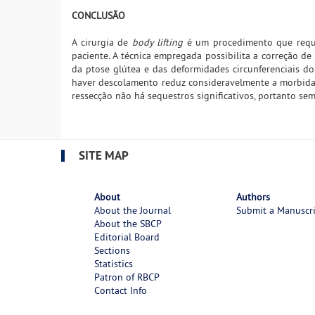
CONCLUSÃO
A cirurgia de
body lifting
é um procedimento que requer
paciente. A técnica empregada possibilita a correção de
da ptose glútea e das deformidades circunferenciais d
haver descolamento reduz consideravelmente a morbida
ressecção não há sequestros significativos, portanto se
SITE MAP
About
Authors
About the Journal
Submit a Manuscr
About the SBCP
Editorial Board
Sections
Statistics
Patron of RBCP
Contact Info