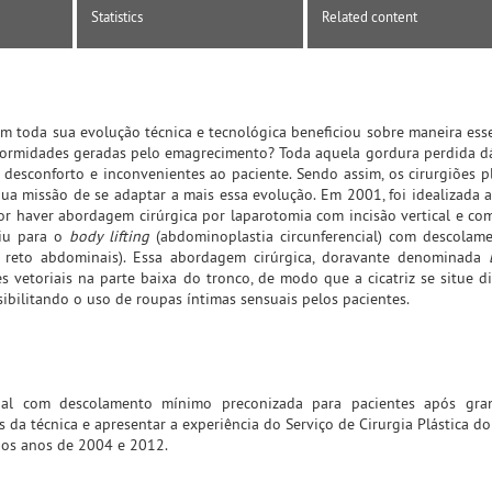
Statistics
Related content
m toda sua evolução técnica e tecnológica beneficiou sobre maneira esse
formidades geradas pelo emagrecimento? Toda aquela gordura perdida d
esconforto e inconvenientes ao paciente. Sendo assim, os cirurgiões p
a missão de se adaptar a mais essa evolução. Em 2001, foi idealizada
r haver abordagem cirúrgica por laparotomia com incisão vertical e co
uiu para o
body lifting
(abdominoplastia circunferencial) com descolam
s reto abdominais). Essa abordagem cirúrgica, doravante denominada
 vetoriais na parte baixa do tronco, de modo que a cicatriz se situe d
sibilitando o uso de roupas íntimas sensuais pelos pacientes.
ncial com descolamento mínimo preconizada para pacientes após gra
os da técnica e apresentar a experiência do Serviço de Cirurgia Plástica d
e os anos de 2004 e 2012.