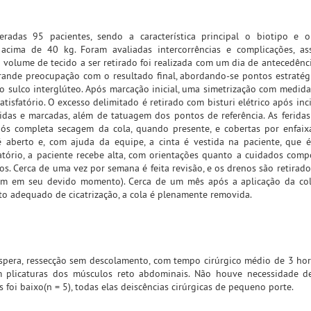
adas 95 pacientes, sendo a característica principal o biotipo e 
 acima de 40 kg. Foram avaliadas intercorrências e complicações, a
o volume de tecido a ser retirado foi realizada com um dia de antecedênci
rande preocupação com o resultado final, abordando-se pontos estraté
l do sulco interglúteo. Após marcação inicial, uma simetrização com medi
atisfatório. O excesso delimitado é retirado com bisturi elétrico após in
idas e marcadas, além de tatuagem dos pontos de referência. As feridas
pós completa secagem da cola, quando presente, e cobertas por enfai
 aberto e, com ajuda da equipe, a cinta é vestida na paciente, que 
ório, a paciente recebe alta, com orientações quanto a cuidados comp
os. Cerca de uma vez por semana é feita revisão, e os drenos são retirad
m em seu devido momento). Cerca de um mês após a aplicação da cola
adequado de cicatrização, a cola é plenamente removida.
pera, ressecção sem descolamento, com tempo cirúrgico médio de 3 hor
m plicaturas dos músculos reto abdominais. Não houve necessidade de
oi baixo(n = 5), todas elas deiscências cirúrgicas de pequeno porte.