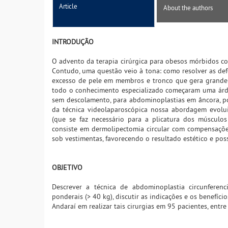
Article
About the authors
INTRODUÇÃO
O advento da terapia cirúrgica para obesos mórbidos co
Contudo, uma questão veio à tona: como resolver as de
excesso de pele em membros e tronco que gera grande d
todo o conhecimento especializado começaram uma árdu
sem descolamento, para abdominoplastias em âncora, po
da técnica videolaparoscópica nossa abordagem evol
(que se faz necessário para a plicatura dos músculo
consiste em dermolipectomia circular com compensações
sob vestimentas, favorecendo o resultado estético e pos
OBJETIVO
Descrever a técnica de abdominoplastia circunfere
ponderais (> 40 kg), discutir as indicações e os benefíci
Andaraí em realizar tais cirurgias em 95 pacientes, entr