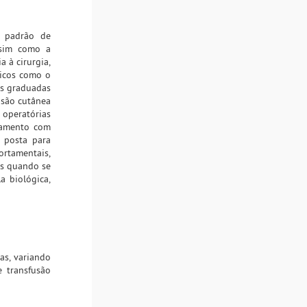
o padrão de
ssim como a
a à cirurgia,
gicos como o
das graduadas
cisão cutânea
 operatórias
xamento com
é posta para
ortamentais,
os quando se
 biológica,
as, variando
 transfusão