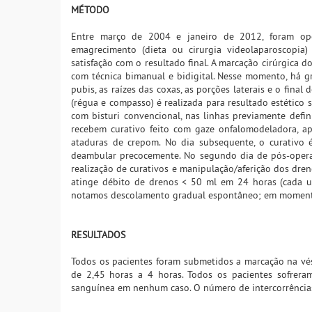
MÉTODO
Entre março de 2004 e janeiro de 2012, foram oper
emagrecimento (dieta ou cirurgia videolaparoscopia)
satisfação com o resultado final. A marcação cirúrgica d
com técnica bimanual e bidigital. Nesse momento, há g
pubis, as raízes das coxas, as porções laterais e o fina
(régua e compasso) é realizada para resultado estético s
com bisturi convencional, nas linhas previamente defin
recebem curativo feito com gaze onfalomodeladora, a
ataduras de crepom. No dia subsequente, o curativo é
deambular precocemente. No segundo dia de pós-operat
realização de curativos e manipulação/aferição dos dren
atinge débito de drenos < 50 ml em 24 horas (cada u
notamos descolamento gradual espontâneo; em momento 
RESULTADOS
Todos os pacientes foram submetidos a marcação na vés
de 2,45 horas a 4 horas. Todos os pacientes sofrera
sanguínea em nenhum caso. O número de intercorrências f