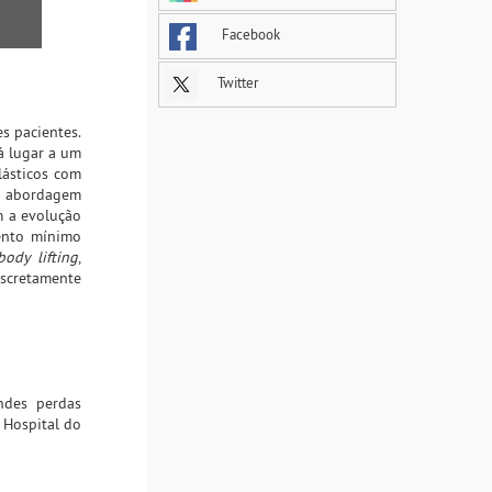
Facebook
Twitter
s pacientes.
á lugar a um
lásticos com
 a abordagem
m a evolução
ento mínimo
body lifting
,
iscretamente
ndes perdas
o Hospital do