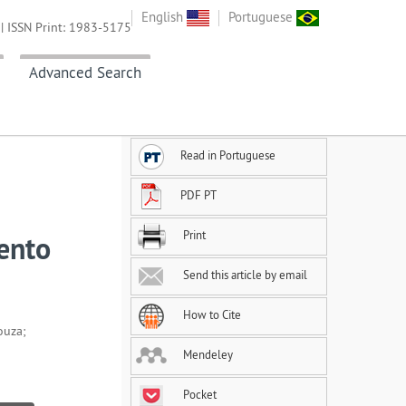
English
Portuguese
| ISSN Print: 1983-5175
Advanced Search
Read in Portuguese
PDF PT
Print
ento
Send this article by email
How to Cite
ouza;
Mendeley
Pocket