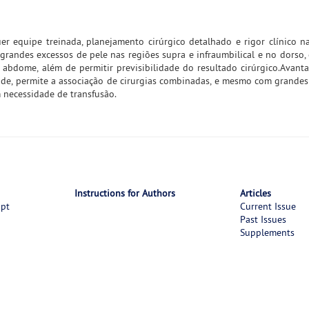
 equipe treinada, planejamento cirúrgico detalhado e rigor clínico n
 grandes excessos de pele nas regiões supra e infraumbilical e no dorso, 
o abdome, além de permitir previsibilidade do resultado cirúrgico.Avan
de, permite a associação de cirurgias combinadas, e mesmo com grande
m necessidade de transfusão.
Instructions for Authors
Articles
ipt
Current Issue
Past Issues
Supplements