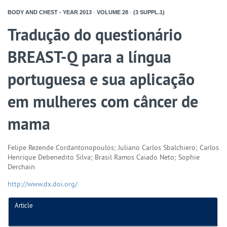
BODY AND CHEST - YEAR
2013
-
VOLUME
28
-
(3 SUPPL.1)
Tradução do questionário
BREAST-Q para a língua
portuguesa e sua aplicação
em mulheres com câncer de
mama
Felipe Rezende Cordantonopoulos; Juliano Carlos Sbalchiero; Carlos
Henrique Debenedito Silva; Brasil Ramos Caiado Neto; Sophie
Derchain
http://www.dx.doi.org/
Article