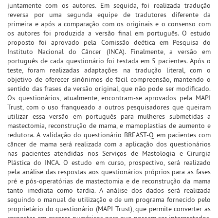
juntamente com os autores. Em seguida, foi realizada tradução
reversa por uma segunda equipe de tradutores diferente da
primeira e após a comparação com os originais e o consenso com
os autores foi produzida a versão final em português. O estudo
proposto foi aprovado pela Comissão deética em Pesquisa do
Instituto Nacional do Câncer (INCA). Finalmente, a versão em
português de cada questionário foi testada em 5 pacientes. Após o
teste, foram realizadas adaptações na tradução literal, com o
objetivo de oferecer sinônimos de fácil compreensão, mantendo o
sentido das frases da versão original, que não pode ser modificado.
Os questionários, atualmente, encontram-se aprovados pela MAPI
Trust, com o uso franqueado a outros pesquisadores que queiram
utilizar essa versão em português para mulheres submetidas a
mastectomia, reconstrução de mama, e mamoplastias de aumento e
redutora. A validação do questionário BREAST-Q em pacientes com
câncer de mama será realizada com a aplicação dos questionários
nas pacientes atendidas nos Serviços de Mastologia e Cirurgia
Plástica do INCA. O estudo em curso, prospectivo, será realizado
pela análise das respostas aos questionários próprios para as fases
pré e pós-operatórias de mastectomia e de reconstrução da mama
tanto imediata como tardia. A análise dos dados será realizada
seguindo o manual de utilização e de um programa fornecido pelo
proprietário do questionário (MAPI Trust), que permite converter as
respostas em escores numéricos para que possam ser interpretados.