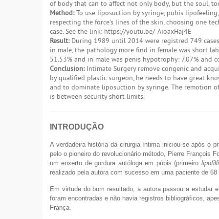
of body that can to affect not only body, but the soul, to
Method:
To use liposuction by syringe, pubis lipofeeling,
respecting the force's lines of the skin, choosing one te
case. See the link: https://youtu.be/-AioaxHaj4E
Result:
During 1989 until 2014 were registred 749 cases
in male, the pathology more find in female was short la
51.53% and in male was penis hypotrophy: 7.07% and co
Conclusion:
Intimate Surgery remove congenic and acqu
by qualified plastic surgeon, he needs to have great kno
and to dominate liposuction by syringe. The remotion of
is between security short limits.
INTRODUÇÃO
A verdadeira história da cirurgia íntima iniciou-se após o p
pelo o pioneiro do revolucionário método, Pierre François Fo
um enxerto de gordura autóloga em púbis (primeiro
lipofil
realizado pela autora com sucesso em uma paciente de 68 
Em virtude do bom resultado, a autora passou a estudar e
foram encontradas e não havia registros bibliográficos, apes
França.