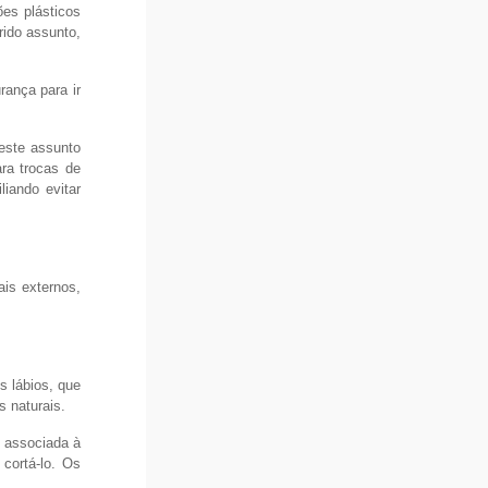
ões plásticos
rido assunto,
rança para ir
 este assunto
ra trocas de
iando evitar
ais externos,
s lábios, que
s naturais.
u associada à
 cortá-lo. Os