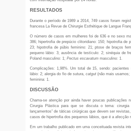
RESULTADOS
Durante o período de 1989 a 2014, 749 casos foram regist
francesa La Revue de Chirurgie Esthétique de Langue França
O número de casos em mulheres foi de 636 e no sexo mascu
386; hipertrofia de prepúcio clitoridiano: 150; hipotrofia de
23; hipotrofia de púbis feminino: 21; ptose de braços fem
pequeno lábio: 3; ausência de testículo: 2; sinéquia de f
Poland masculino: 1;
Pectus escavatum
masculino: 1.
Complicações: 1,98%. Um total de 15, sendo: pacientes n
lábio: 2; alergia do fio de sutura,
catgut
(não mais usamos; at
feminina: 1.
DISCUSSÃO
Chama-se atenção por ainda haver poucas publicações n
Cirurgia Plástica para que se discuta o tema: cirurgia
lançamentos” de táticas cirúrgicas que devem ser revistas
casos de hipertrofia dos pequenos lábios, que é a afecçã
Em um trabalho publicado em uma conceituada revista inter