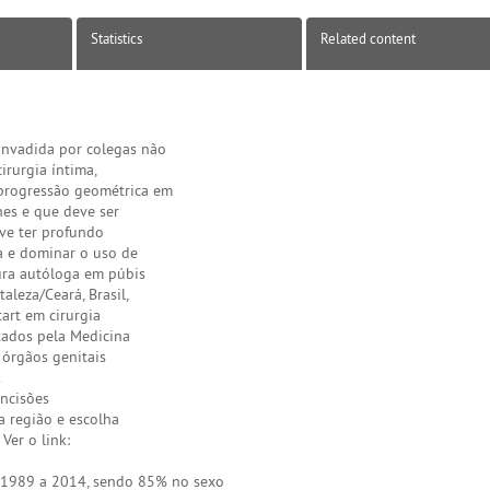
Statistics
Related content
 invadida por colegas não
irurgia íntima,
progressão geométrica em
hes e que deve ser
eve ter profundo
ca e dominar o uso de
ura autóloga em púbis
leza/Ceará, Brasil,
tart em cirurgia
ltados pela Medicina
 órgãos genitais
.
incisões
a região e escolha
Ver o link:
e 1989 a 2014, sendo 85% no sexo