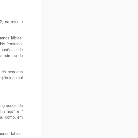
, na revista
uenos lábios:
úbis feminino:
; ausência de
; síndrome de
a do pequeno
gião inguinal
ongressos de
chismos” e “
ica, como, em
uenos lábios,