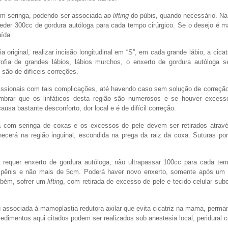
 com seringa, podendo ser associada ao
lifting
do púbis, quando necessário. Na 
eder 300cc de gordura autóloga para cada tempo cirúrgico. Se o desejo é m
uída.
original, realizar incisão longitudinal em “S”, em cada grande lábio, a cicatr
ofia de grandes lábios, lábios murchos, o enxerto de gordura autóloga s
são de difíceis correções.
fissionais com tais complicações, até havendo caso sem solução de correção
brar que os linfáticos desta região são numerosos e se houver excess
sa bastante desconforto, dor local e é de difícil correção.
a com seringa de coxas e os excessos de pele devem ser retirados atravé
necerá na região inguinal, escondida na prega da raiz da coxa. Suturas p
a requer enxerto de gordura autóloga, não ultrapassar 100cc para cada tem
o pênis e não mais de 5cm. Poderá haver novo enxerto, somente após um
ambém, sofrer um
lifting
, com retirada de excesso de pele e tecido celular su
ou associada à mamoplastia redutora axilar que evita cicatriz na mama, per
cedimentos aqui citados podem ser realizados sob anestesia local, peridural