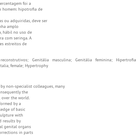
ercentagem foi a
o homem: hipotrofia de
as ou adquiridas, deve ser
enha amplo
, hábil no uso de
ra com seringa. A
es estreitos de
econstrutivos; Genitália masculina; Genitália feminina; Hipertrofia
italia, female; Hypertrophy
by non-specialist colleagues, many
onsequently the
 over the world.
rformed by a
edge of basic
culpture with
d results by
al genital organs
orrections in parts