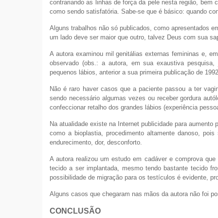
contrariando as linhas de força da pele nesta região, bem 
como sendo satisfatória. Sabe-se que é básico: quando contr
Alguns trabalhos não só publicados, como apresentados em
um lado deve ser maior que outro, talvez Deus com sua sapiê
A autora examinou mil genitálias externas femininas e, e
observado (obs.: a autora, em sua exaustiva pesquisa, 
pequenos lábios, anterior a sua primeira publicação de 1992
Não é raro haver casos que a paciente passou a ter vagi
sendo necessário algumas vezes ou receber gordura autól
confeccionar retalho dos grandes lábios (experiência pessoa
Na atualidade existe na Internet publicidade para aumento
como a bioplastia, procedimento altamente danoso, pois
endurecimento, dor, desconforto.
A autora realizou um estudo em cadáver e comprova que ex
tecido a ser implantada, mesmo tendo bastante tecido fro
possibilidade de migração para os testículos é evidente, p
Alguns casos que chegaram nas mãos da autora não foi pos
CONCLUSÃO