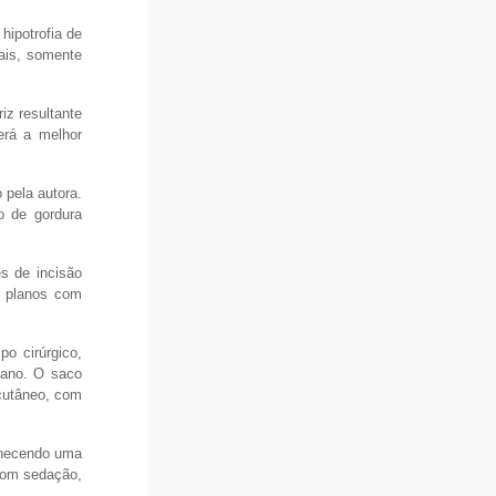
hipotrofia de
ais, somente
iz resultante
erá a melhor
 pela autora.
o de gordura
s de incisão
or planos com
po cirúrgico,
 ano. O saco
bcutâneo, com
manecendo uma
 com sedação,