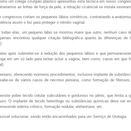
como um colega cirurgião plástico apresentou esta técnica em nosso congress
ariamos as linhas de força da pele, a retração cicatricial se instala severam
 congressos cortam os pequenos lábios simétricos, contrariando a anatomi
ncia assim o fez para proteger o introito vaginal.
m todas elas, um pequeno lábio se mostrou maior que outro, nenhum caso de
jamais encontrou qualquer citação bibliográfica quanto às diferenças de
).
nites após submeter-se à redução dos pequenos lábios e que permaneceram
oga em um só lado para tentar ocluir a vagina, bem como, casos em que fo
l).
 peniano, oferecendo inúmeros procedimentos, inclusive implante de substânc
 sabe-se de vários casos de necrose peniana, como formação de fibroses,
iste pobre tecido celular subcutâneo e gorduroso no pênis, que limita a 
uxo. O implante de tecido heterólogo ou substâncias químicas deve ser ev
romovendo edema crônico, formação nodular, elefantíase, etc.
sível solucionar, sendo então encaminhados para um Serviço de Urologia.