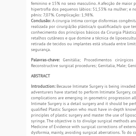
feminino e 15% no sexo masculino. A afecção de maior p
hipertrofia dos pequenos lábios: 51,53% na mulher; e n
pênis: 7,07%. Complicação: 1,98%.
Conclusão:
A cirurgia íntima corrige disformias congênit
realizada por cirurgiã/ão plástica/o qualificada/o que t
conhecimento dos princípios básicos da Cirurgia Plástica
retalhos cutâneos e que domine a técnica de lipoescultu
retirada de tecidos ou implantes está situada entre limit
segurança.
Palavras-chave:
Genitália; Procedimentos cirúrgicos r
Reconstructive surgical procedures; Genitalia, Male; Gen
ABSTRACT
Introduction:
Because Intimate Surgery is being invaded 
adventurers have started to perform Intimate Surgery, c
complications are emerging in geometric progression all
Intimate Surgery is a detail surgery and it should be pe
qualified Plastic Surgeon who must have in-depth knowl
principles of plastic surgery and master the use of lipos
syringe. The objective is to divulge surgical methods an
Medicine of Evidence with surgical corrections of extern
dysformia, mainly, avoiding surgical aberrations. To do c