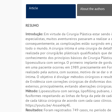
Article
About the authors
RESUMO
Introdução:
Em virtude da Cirurgia Plástica estar sendo
especialistas, muitos aventureiros passaram a realizar a c
consequentemente, as complicações estão surgindo em 
todo o mundo. A cirurgia íntima é uma cirurgia de detal
realizada por cirurgiã/ão plástica/o qualificada/o que d
conhecimento dos princípios básicos de Cirurgia Plásti
lipoescultura com seringa. O primeiro implante de gord
em uma paciente ocorreu em 1989, precisamente em Forta
realizado pela autora, com sucesso, motivo de se dar o s
íntima. O objetivo é divulgar métodos cirúrgicos e resu
de Evidência com correções cirúrgicas de disformias dos
externos, principalmente, evitando aberrações cirúrgicas
Método:
Lipoescultura com seringa, lipofilling pubiano, 
fusiformes respeitando as linhas de força da pele de cad
de cada tática cirúrgica de acordo com cada caso clínico. 
https://youtu.be/-AioaxHaj4E.
Resultados:
Foram registrados 749 casos, no período d