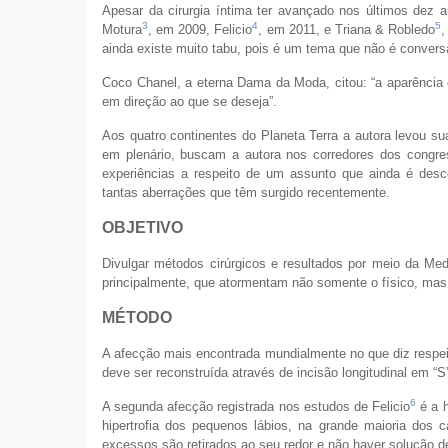
Apesar da cirurgia íntima ter avançado nos últimos dez an
3
4
5
Motura
, em 2009, Felicio
, em 2011, e Triana & Robledo
,
ainda existe muito tabu, pois é um tema que não é conver
Coco Chanel, a eterna Dama da Moda, citou: “a aparência 
em direção ao que se deseja”.
Aos quatro continentes do Planeta Terra a autora levou su
em plenário, buscam a autora nos corredores dos congr
experiências a respeito de um assunto que ainda é desc
tantas aberrações que têm surgido recentemente.
OBJETIVO
Divulgar métodos cirúrgicos e resultados por meio da Med
principalmente, que atormentam não somente o físico, mas 
MÉTODO
A afecção mais encontrada mundialmente no que diz respeito
deve ser reconstruída através de incisão longitudinal em “S”
6
A segunda afecção registrada nos estudos de Felicio
é a h
hipertrofia dos pequenos lábios, na grande maioria dos ca
excessos são retirados ao seu redor e não haver solução d