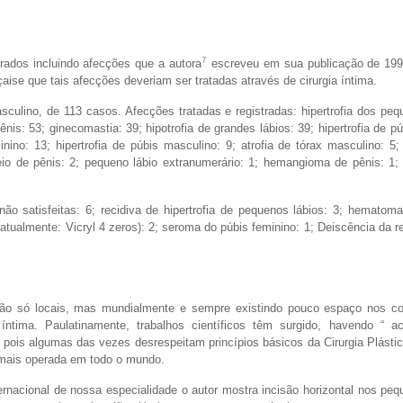
7
rados incluindo afecções que a autora
escreveu em sua publicação de 1992
ise que tais afecções deveriam ser tratadas através de cirurgia íntima.
lino, de 113 casos. Afecções tratadas e registradas: hipertrofia dos peq
 pênis: 53; ginecomastia: 39; hipotrofia de grandes lábios: 39; hipertrofia de p
inino: 13; hipertrofia de púbis masculino: 9; atrofia de tórax masculino: 5
reio de pênis: 2; pequeno lábio extranumerário: 1; hemangioma de pênis: 1
ão satisfeitas: 6; recidiva de hipertrofia de pequenos lábios: 3; hematom
ualmente: Vicryl 4 zeros): 2; seroma do púbis feminino: 1; Deiscência da re
ão só locais, mas mundialmente e sempre existindo pouco espaço nos c
 íntima. Paulatinamente, trabalhos científicos têm surgido, havendo “ a
, pois algumas das vezes desrespeitam princípios básicos da Cirurgia Plást
o mais operada em todo o mundo.
nacional de nossa especialidade o autor mostra incisão horizontal nos peq