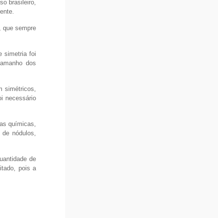
o brasileiro,
ente.
a, que sempre
 simetria foi
 tamanho dos
 simétricos,
i necessário
ias químicas,
 de nódulos,
quantidade de
itado, pois a