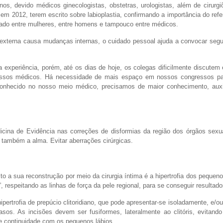
os, devido médicos ginecologistas, obstetras, urologistas, além de cirurgi
 em 2012, terem escrito sobre labioplastia, confirmando a importância do refe
sado entre mulheres, entre homens e tampouco entre médicos.
externa causa mudanças internas, o cuidado pessoal ajuda a convocar segu
a experiência, porém, até os dias de hoje, os colegas dificilmente discutem
essos médicos. Há necessidade de mais espaço em nossos congressos pa
onhecido no nosso meio médico, precisamos de maior conhecimento, auxil
icina de Evidência nas correções de disformias da região dos órgãos sexu
também a alma. Evitar aberrações cirúrgicas.
 a sua reconstrução por meio da cirurgia íntima é a hipertrofia dos pequeno
, respeitando as linhas de força da pele regional, para se conseguir resultado
ipertrofia de prepúcio clitoridiano, que pode apresentar-se isoladamente, e/o
sos. As incisões devem ser fusiformes, lateralmente ao clitóris, evitando
e continuidade com os pequenos lábios.