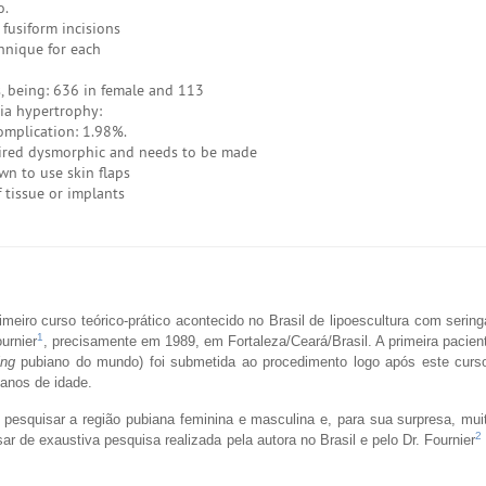
o.
 fusiform incisions
chnique for each
, being: 636 in female and 113
bia hypertrophy:
mplication: 1.98%.
ired dysmorphic and needs to be made
wn to use skin flaps
 tissue or implants
rimeiro curso teórico-prático acontecido no Brasil de lipoescultura com sering
1
urnier
, precisamente em 1989, em Fortaleza/Ceará/Brasil. A primeira pacien
ling
pubiano do mundo) foi submetida ao procedimento logo após este curso
anos de idade.
 pesquisar a região pubiana feminina e masculina e, para sua surpresa, mu
2
ar de exaustiva pesquisa realizada pela autora no Brasil e pelo Dr. Fournier