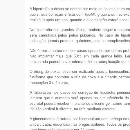
A hipertrofia pubiana se corrige por meio da lipoescultura
púbis, sua correção é feita com
lipofilling
pubiano, não exc
realizá-lo após um ano, quando a cicatrização estará concl
Na hipertrofia dos grandes lábios, também seguir a anatomia 
será camuflada pelos pelos pubianos. No caso de hipotr
indicação; jamais produtos químicos, pois as complicações 
Não é raro a autora receber casos operados por outros pro
Não implantar mais que 50cc em cada grande lábio. Lem
implantada poderá haver edema crônico, complicação que cau
O
lifting
de coxas deve ser realizado após a lipoescultur
fusiforme que contorna a raiz da coxa e a cicatriz perma
mononylon 3 e 4 zeros.
A faloplastia nos casos de correção de hipotrofia penian
lembrar que o aumento será apenas na circunferência d
escrotal poderá receber implante de silicone gel, como t
incisão vertical fusiforme, na rafe mediana escrotal.
A ginecomastia é tratada por lipoescultura com seringa e/
única cicatriz escondida nas pregas axilares. Todos os pro
com internação hospitalar por 24 horas.