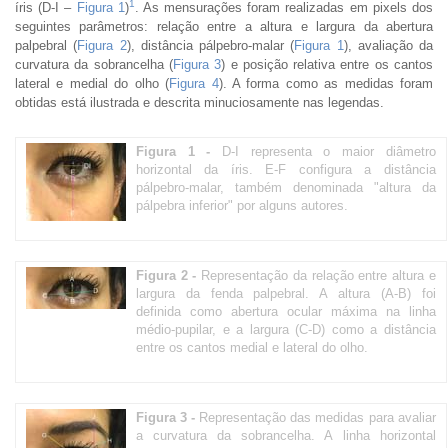
1
íris (D-I –
Figura 1
)
. As mensurações foram realizadas em pixels dos
seguintes parâmetros: relação entre a altura e largura da abertura
palpebral (
Figura 2
), distância pálpebro-malar (
Figura 1
), avaliação da
curvatura da sobrancelha (
Figura 3
) e posição relativa entre os cantos
lateral e medial do olho (
Figura 4
). A forma como as medidas foram
obtidas está ilustrada e descrita minuciosamente nas legendas.
Figura 1 -
D-I representa o maior diâmetro
horizontal da íris. E-F configura a distância
pálpebro-malar, também denominada "altura da
pálpebra inferior" por alguns autores.
Figura 2 -
Representação da relação entre altura e
largura da fenda palpebral. A altura (A-B) foi
definida como abertura ocular máxima na linha
médio-pupilar, e a largura (C-D) como a distância
entre os cantos medial e lateral do olho.
Figura 3 -
Representação das medidas para avaliar
a curvatura da sobrancelha. A linha horizontal