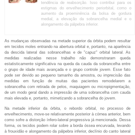
tendência de reabsorção. Isso contribui para os
estigmas do envelhecimento periorbital, como o
aumento da proeminência da bolsa de gordura
medial, a elevação da sobrancelha medial e o
alongamento da pálpebra inferior.
As mudanças observadas na metade superior da órbita podem resultar
em tecidos moles entrando na abertura orbital e, portanto, na aparência
da descida lateral das sobrancelhas e de "capuz" orbital lateral. As
medidas realizadas nesse trabalho não demonstraram queda
estatisticamente significativa na queda da cauda da sobrancelha entre
o grupo de idade mais avançada e o grupo controle jovem. Esse fato
pode ser devido ao pequeno tamanho da amostra, ou imprecisão das
medidas em função de muitas das pacientes remodelarem a
sobrancelha com retirada de pelos, maquiagem ou micropigmentação,
de um modo geral dando a impressão de uma sobrancelha com cauda
mais elevada e, portanto, mimetizando a sobrancelha do jovem.
Na metade inferior da órbita, o rebordo orbital, no processo de
envelhecimento, move-se relativamente posterior à córnea anterior, bem
como sofre a distorção ínfero-lateral progressiva já mencionada. Dessa
forma, os tecidos podem rolar sobre a borda óssea encurvada, levando
à frouxidão e alongamento da pálpebra inferior, declínio do canto lateral