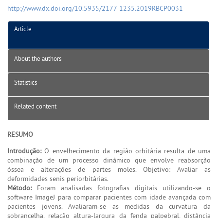
http://www.dx.doi.org/10.5935/2177-1235.2019RBCP0031
Article
About the authors
Statistics
Related content
RESUMO
Introdução:
O envelhecimento da região orbitária resulta de uma
combinação de um processo dinâmico que envolve reabsorção
óssea e alterações de partes moles. Objetivo: Avaliar as
deformidades senis periorbitárias.
Método:
Foram analisadas fotografias digitais utilizando-se o
software ImageJ para comparar pacientes com idade avançada com
pacientes jovens. Avaliaram-se as medidas da curvatura da
sobrancelha, relação altura-largura da fenda palpebral, distância