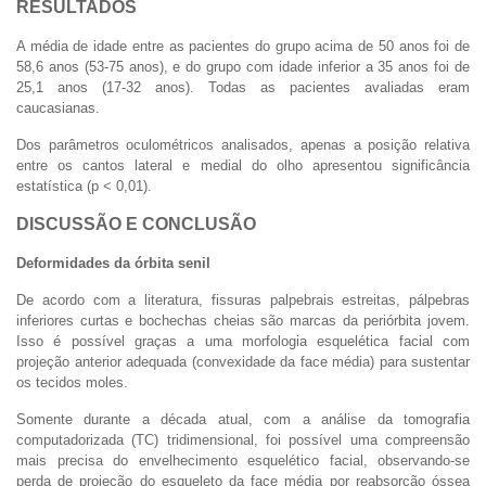
RESULTADOS
A média de idade entre as pacientes do grupo acima de 50 anos foi de
58,6 anos (53-75 anos), e do grupo com idade inferior a 35 anos foi de
25,1 anos (17-32 anos). Todas as pacientes avaliadas eram
caucasianas.
Dos parâmetros oculométricos analisados, apenas a posição relativa
entre os cantos lateral e medial do olho apresentou significância
estatística (p < 0,01).
DISCUSSÃO E CONCLUSÃO
Deformidades da órbita senil
De acordo com a literatura, fissuras palpebrais estreitas, pálpebras
inferiores curtas e bochechas cheias são marcas da periórbita jovem.
Isso é possível graças a uma morfologia esquelética facial com
projeção anterior adequada (convexidade da face média) para sustentar
os tecidos moles.
Somente durante a década atual, com a análise da tomografia
computadorizada (TC) tridimensional, foi possível uma compreensão
mais precisa do envelhecimento esquelético facial, observando-se
perda de projeção do esqueleto da face média por reabsorção óssea