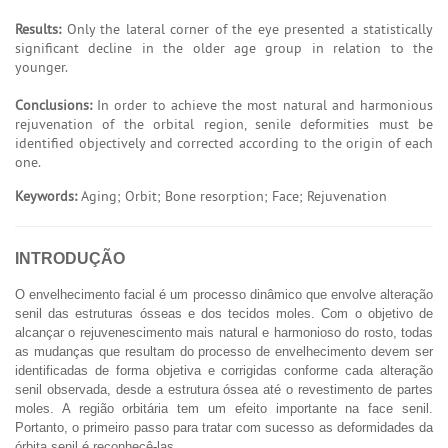
Results:
Only the lateral corner of the eye presented a statistically
significant decline in the older age group in relation to the
younger.
Conclusions:
In order to achieve the most natural and harmonious
rejuvenation of the orbital region, senile deformities must be
identified objectively and corrected according to the origin of each
one.
Keywords:
Aging; Orbit; Bone resorption; Face; Rejuvenation
INTRODUÇÃO
O envelhecimento facial é um processo dinâmico que envolve alteração
senil das estruturas ósseas e dos tecidos moles. Com o objetivo de
alcançar o rejuvenescimento mais natural e harmonioso do rosto, todas
as mudanças que resultam do processo de envelhecimento devem ser
identificadas de forma objetiva e corrigidas conforme cada alteração
senil observada, desde a estrutura óssea até o revestimento de partes
moles. A região orbitária tem um efeito importante na face senil.
Portanto, o primeiro passo para tratar com sucesso as deformidades da
órbita senil é reconhecê-las.