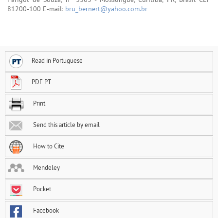
81200-100 E-mail:
bru_bernert@yahoo.com.br
Read in Portuguese
PDF PT
Print
Send this article by email
How to Cite
Mendeley
Pocket
Facebook