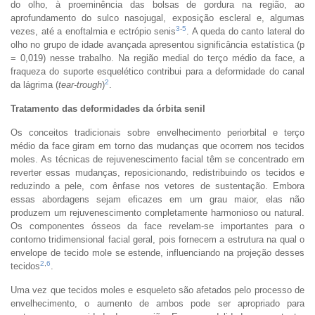
do olho, à proeminência das bolsas de gordura na região, ao
aprofundamento do sulco nasojugal, exposição escleral e, algumas
3
-
5
vezes, até a enoftalmia e ectrópio senis
. A queda do canto lateral do
olho no grupo de idade avançada apresentou significância estatística (p
= 0,019) nesse trabalho. Na região medial do terço médio da face, a
fraqueza do suporte esquelético contribui para a deformidade do canal
2
da lágrima (
tear-trough
)
.
Tratamento das deformidades da órbita senil
Os conceitos tradicionais sobre envelhecimento periorbital e terço
médio da face giram em torno das mudanças que ocorrem nos tecidos
moles. As técnicas de rejuvenescimento facial têm se concentrado em
reverter essas mudanças, reposicionando, redistribuindo os tecidos e
reduzindo a pele, com ênfase nos vetores de sustentação. Embora
essas abordagens sejam eficazes em um grau maior, elas não
produzem um rejuvenescimento completamente harmonioso ou natural.
Os componentes ósseos da face revelam-se importantes para o
contorno tridimensional facial geral, pois fornecem a estrutura na qual o
envelope de tecido mole se estende, influenciando na projeção desses
2
,
6
tecidos
.
Uma vez que tecidos moles e esqueleto são afetados pelo processo de
envelhecimento, o aumento de ambos pode ser apropriado para