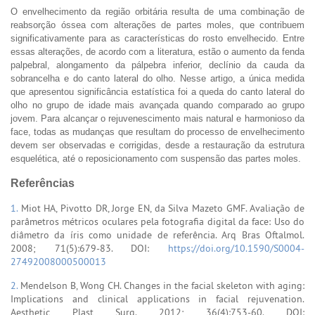
O envelhecimento da região orbitária resulta de uma combinação de
reabsorção óssea com alterações de partes moles, que contribuem
significativamente para as características do rosto envelhecido. Entre
essas alterações, de acordo com a literatura, estão o aumento da fenda
palpebral, alongamento da pálpebra inferior, declínio da cauda da
sobrancelha e do canto lateral do olho. Nesse artigo, a única medida
que apresentou significância estatística foi a queda do canto lateral do
olho no grupo de idade mais avançada quando comparado ao grupo
jovem. Para alcançar o rejuvenescimento mais natural e harmonioso da
face, todas as mudanças que resultam do processo de envelhecimento
devem ser observadas e corrigidas, desde a restauração da estrutura
esquelética, até o reposicionamento com suspensão das partes moles.
Referências
1.
Miot HA, Pivotto DR, Jorge EN, da Silva Mazeto GMF. Avaliação de
parâmetros métricos oculares pela fotografia digital da face: Uso do
diâmetro da íris como unidade de referência. Arq Bras Oftalmol.
2008; 71(5):679-83. DOI:
https://doi.org/10.1590/S0004-
27492008000500013
2.
Mendelson B, Wong CH. Changes in the facial skeleton with aging:
Implications and clinical applications in facial rejuvenation.
Aesthetic Plast Surg. 2012; 36(4):753-60. DOI: