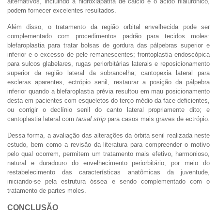
alternativos, incluindo a hidroxiapatita de cálcio e o ácido hialurônico,
podem fornecer excelentes resultados.
Além disso, o tratamento da região orbital envelhecida pode ser
complementado com procedimentos padrão para tecidos moles:
blefaroplastia para tratar bolsas de gordura das pálpebras superior e
inferior e o excesso de pele remanescentes; frontoplastia endoscópica
para sulcos glabelares, rugas periorbitárias laterais e reposicionamento
superior da região lateral da sobrancelha; cantopexia lateral para
escleras aparentes, ectrópio senil, restaurar a posição da pálpebra
inferior quando a blefaroplastia prévia resultou em mau posicionamento
desta em pacientes com esqueletos do terço médio da face deficientes,
ou corrigir o declínio senil do canto lateral propriamente dito; e
cantoplastia lateral com
tarsal strip
para casos mais graves de ectrópio.
Dessa forma, a avaliação das alterações da órbita senil realizada neste
estudo, bem como a revisão da literatura para compreender o motivo
pelo qual ocorrem, permitem um tratamento mais efetivo, harmonioso,
natural e duradouro do envelhecimento periorbitário, por meio do
restabelecimento das características anatômicas da juventude,
iniciando-se pela estrutura óssea e sendo complementado com o
tratamento de partes moles.
CONCLUSÃO