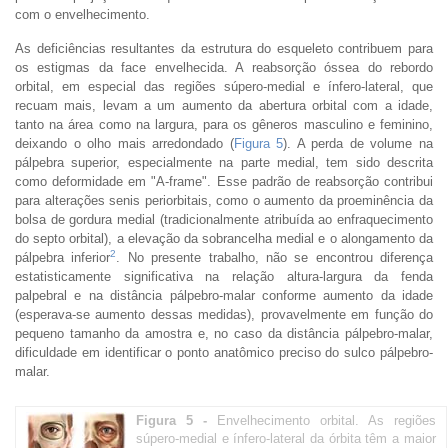
com o envelhecimento.
As deficiências resultantes da estrutura do esqueleto contribuem para
os estigmas da face envelhecida. A reabsorção óssea do rebordo
orbital, em especial das regiões súpero-medial e ínfero-lateral, que
recuam mais, levam a um aumento da abertura orbital com a idade,
tanto na área como na largura, para os gêneros masculino e feminino,
deixando o olho mais arredondado (
Figura 5
). A perda de volume na
pálpebra superior, especialmente na parte medial, tem sido descrita
como deformidade em "A-frame". Esse padrão de reabsorção contribui
para alterações senis periorbitais, como o aumento da proeminência da
bolsa de gordura medial (tradicionalmente atribuída ao enfraquecimento
do septo orbital), a elevação da sobrancelha medial e o alongamento da
2
pálpebra inferior
. No presente trabalho, não se encontrou diferença
estatisticamente significativa na relação altura-largura da fenda
palpebral e na distância pálpebro-malar conforme aumento da idade
(esperava-se aumento dessas medidas), provavelmente em função do
pequeno tamanho da amostra e, no caso da distância pálpebro-malar,
dificuldade em identificar o ponto anatômico preciso do sulco pálpebro-
malar.
Figura 5 -
Envelhecimento orbital. As regiões
súpero-medial e ínfero-lateral da órbita têm a maior