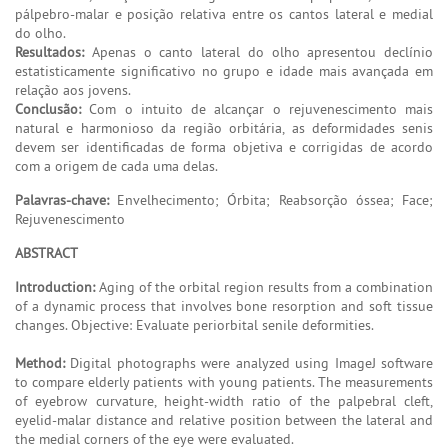
pálpebro-malar e posição relativa entre os cantos lateral e medial
do olho.
Resultados:
Apenas o canto lateral do olho apresentou declínio
estatisticamente significativo no grupo e idade mais avançada em
relação aos jovens.
Conclusão:
Com o intuito de alcançar o rejuvenescimento mais
natural e harmonioso da região orbitária, as deformidades senis
devem ser identificadas de forma objetiva e corrigidas de acordo
com a origem de cada uma delas.
Palavras-chave:
Envelhecimento; Órbita; Reabsorção óssea; Face;
Rejuvenescimento
ABSTRACT
Introduction:
Aging of the orbital region results from a combination
of a dynamic process that involves bone resorption and soft tissue
changes. Objective: Evaluate periorbital senile deformities.
Method:
Digital photographs were analyzed using ImageJ software
to compare elderly patients with young patients. The measurements
of eyebrow curvature, height-width ratio of the palpebral cleft,
eyelid-malar distance and relative position between the lateral and
the medial corners of the eye were evaluated.