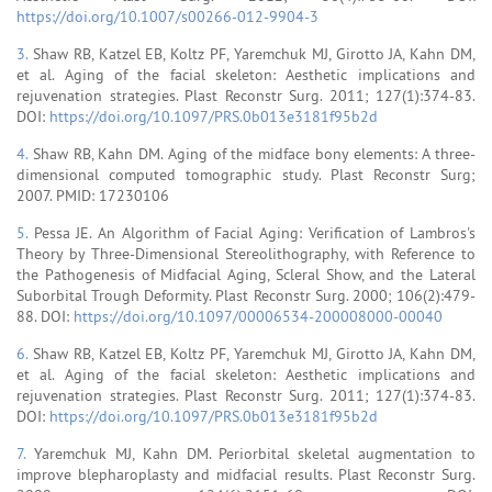
https://doi.org/10.1007/s00266-012-9904-3
3.
Shaw RB, Katzel EB, Koltz PF, Yaremchuk MJ, Girotto JA, Kahn DM,
et al. Aging of the facial skeleton: Aesthetic implications and
rejuvenation strategies. Plast Reconstr Surg. 2011; 127(1):374-83.
DOI:
https://doi.org/10.1097/PRS.0b013e3181f95b2d
4.
Shaw RB, Kahn DM. Aging of the midface bony elements: A three-
dimensional computed tomographic study. Plast Reconstr Surg;
2007. PMID: 17230106
5.
Pessa JE. An Algorithm of Facial Aging: Verification of Lambros's
Theory by Three-Dimensional Stereolithography, with Reference to
the Pathogenesis of Midfacial Aging, Scleral Show, and the Lateral
Suborbital Trough Deformity. Plast Reconstr Surg. 2000; 106(2):479-
88. DOI:
https://doi.org/10.1097/00006534-200008000-00040
6.
Shaw RB, Katzel EB, Koltz PF, Yaremchuk MJ, Girotto JA, Kahn DM,
et al. Aging of the facial skeleton: Aesthetic implications and
rejuvenation strategies. Plast Reconstr Surg. 2011; 127(1):374-83.
DOI:
https://doi.org/10.1097/PRS.0b013e3181f95b2d
7.
Yaremchuk MJ, Kahn DM. Periorbital skeletal augmentation to
improve blepharoplasty and midfacial results. Plast Reconstr Surg.