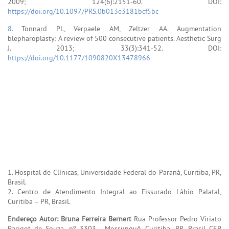
2009; 124(6):2151-60. DOI:
https://doi.org/10.1097/PRS.0b013e3181bcf5bc
8.
Tonnard PL, Verpaele AM, Zeltzer AA. Augmentation
blepharoplasty: A review of 500 consecutive patients. Aesthetic Surg
J. 2013; 33(3):341-52. DOI:
https://doi.org/10.1177/1090820X13478966
1. Hospital de Clínicas, Universidade Federal do Paraná, Curitiba, PR,
Brasil.
2. Centro de Atendimento Integral ao Fissurado Lábio Palatal,
Curitiba – PR, Brasil.
Endereço Autor: Bruna Ferreira Bernert
Rua Professor Pedro Viriato
Parigot de Souza, nº 3303 - Mossunguê, Curitiba, PR, Brasil CEP