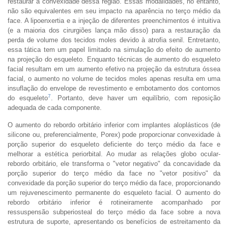
restaurar a convexidade dessa região. Essas modalidades, no entanto,
não são equivalentes em seu impacto na aparência no terço médio da
face. A lipoenxertia e a injeção de diferentes preenchimentos é intuitiva
(e a maioria dos cirurgiões lança mão disso) para a restauração da
perda de volume dos tecidos moles devido à atrofia senil. Entretanto,
essa tática tem um papel limitado na simulação do efeito de aumento
na projeção do esqueleto. Enquanto técnicas de aumento do esqueleto
facial resultam em um aumento efetivo na projeção da estrutura óssea
facial, o aumento no volume de tecidos moles apenas resulta em uma
insuflação do envelope de revestimento e embotamento dos contornos
7
do esqueleto
. Portanto, deve haver um equilíbrio, com reposição
adequada de cada componente.
O aumento do rebordo orbitário inferior com implantes aloplásticos (de
silicone ou, preferencialmente, Porex) pode proporcionar convexidade à
porção superior do esqueleto deficiente do terço médio da face e
melhorar a estética periorbital. Ao mudar as relações globo ocular-
rebordo orbitário, ele transforma o "vetor negativo" da concavidade da
porção superior do terço médio da face no "vetor positivo" da
convexidade da porção superior do terço médio da face, proporcionando
um rejuvenescimento permanente do esqueleto facial. O aumento do
rebordo orbitário inferior é rotineiramente acompanhado por
ressuspensão subperiosteal do terço médio da face sobre a nova
estrutura de suporte, apresentando os benefícios de estreitamento da