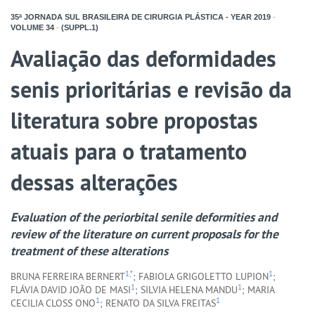
35ª JORNADA SUL BRASILEIRA DE CIRURGIA PLÁSTICA - YEAR
2019
-
VOLUME
34
-
(SUPPL.1)
Avaliação das deformidades
senis prioritárias e revisão da
literatura sobre propostas
atuais para o tratamento
dessas alterações
Evaluation of the periorbital senile deformities and
review of the literature on current proposals for the
treatment of these alterations
1,*
1
BRUNA FERREIRA BERNERT
; FABIOLA GRIGOLETTO LUPION
;
1
1
FLÁVIA DAVID JOÃO DE MASI
; SILVIA HELENA MANDU
; MARIA
1
1
CECILIA CLOSS ONO
; RENATO DA SILVA FREITAS