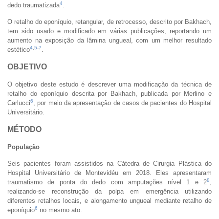
4
dedo traumatizada
.
O retalho do eponíquio, retangular, de retrocesso, descrito por Bakhach,
tem sido usado e modificado em várias publicações, reportando um
aumento na exposição da lâmina ungueal, com um melhor resultado
4
,
5
-
7
estético
.
OBJETIVO
O objetivo deste estudo é descrever uma modificação da técnica de
retalho do eponíquio descrita por Bakhach, publicada por Merlino e
6
Carlucci
, por meio da apresentação de casos de pacientes do Hospital
Universitário.
MÉTODO
População
Seis pacientes foram assistidos na Cátedra de Cirurgia Plástica do
Hospital Universitário de Montevidéu em 2018. Eles apresentaram
8
traumatismo de ponta do dedo com amputações nível 1 e 2
,
realizando-se reconstrução da polpa em emergência utilizando
diferentes retalhos locais, e alongamento ungueal mediante retalho de
6
eponíquio
no mesmo ato.