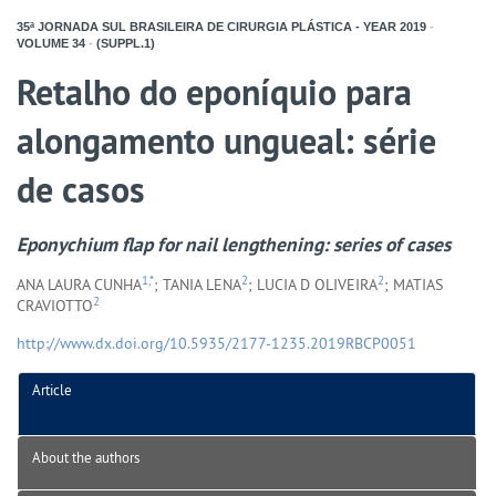
35ª JORNADA SUL BRASILEIRA DE CIRURGIA PLÁSTICA - YEAR
2019
-
VOLUME
34
-
(SUPPL.1)
Retalho do eponíquio para
alongamento ungueal: série
de casos
Eponychium flap for nail lengthening: series of cases
1,*
2
2
ANA LAURA CUNHA
; TANIA LENA
; LUCIA D OLIVEIRA
; MATIAS
2
CRAVIOTTO
http://www.dx.doi.org/10.5935/2177-1235.2019RBCP0051
Article
About the authors