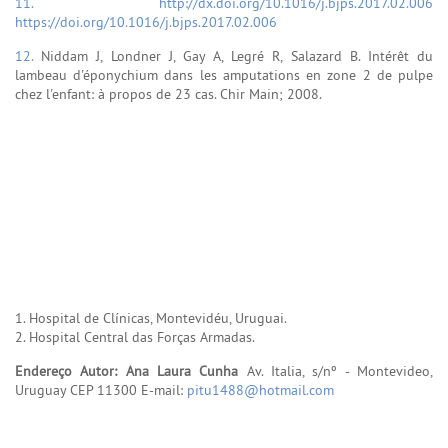
11.
http://dx.doi.org/10.1016/j.bjps.2017.02.006
https://doi.org/10.1016/j.bjps.2017.02.006
12.
Niddam J, Londner J, Gay A, Legré R, Salazard B. Intérêt du
lambeau d'éponychium dans les amputations en zone 2 de pulpe
chez l'enfant: à propos de 23 cas. Chir Main; 2008.
1. Hospital de Clínicas, Montevidéu, Uruguai.
2. Hospital Central das Forças Armadas.
Endereço Autor: Ana Laura Cunha
Av. Italia, s/nº - Montevideo,
Uruguay CEP 11300 E-mail:
pitu1488@hotmail.com