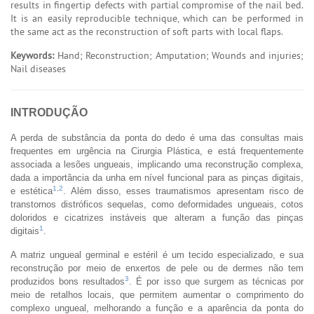
results in fingertip defects with partial compromise of the nail bed.
It is an easily reproducible technique, which can be performed in
the same act as the reconstruction of soft parts with local flaps.
Keywords:
Hand; Reconstruction; Amputation; Wounds and injuries;
Nail diseases
INTRODUÇÃO
A perda de substância da ponta do dedo é uma das consultas mais
frequentes em urgência na Cirurgia Plástica, e está frequentemente
associada a lesões ungueais, implicando uma reconstrução complexa,
dada a importância da unha em nível funcional para as pinças digitais,
1
,
2
e estética
. Além disso, esses traumatismos apresentam risco de
transtornos distróficos sequelas, como deformidades ungueais, cotos
doloridos e cicatrizes instáveis que alteram a função das pinças
1
digitais
.
A matriz ungueal germinal e estéril é um tecido especializado, e sua
reconstrução por meio de enxertos de pele ou de dermes não tem
3
produzidos bons resultados
. É por isso que surgem as técnicas por
meio de retalhos locais, que permitem aumentar o comprimento do
complexo ungueal, melhorando a função e a aparência da ponta do