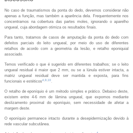
No caso de traumatismos da ponta do dedo, devemos considerar não
apenas a função, mas também a aparência dela. Frequentemente nos
concentramos na cobertura das partes moles, ignorando o aparelho
ungueal, cuja abordagem otimiza os resultados finais.
Para tanto, tratamos de casos de amputação da ponta do dedo com
defeitos parciais do leito ungueal, por meio do uso de diferentes
retalhos de acordo com a geometria da lesão, e retalho eponiquial
associado.
Temos verificado o que é sugerido em diferentes trabalhos; se o leito
ungueal residual é maior que 2 mm, ou se a lúnula estiver intacta, a
matriz ungueal residual deve ser mantida e exposta, para fins
4
,
9
,
10
funcionais e estéticos
.
O retalho de eponíquio é um método simples e prático. Debaixo deste,
existem entre 4-6 mm de lâmina ungueal, que expomos mediante
deslizamento proximal do eponíquio, sem necessidade de afetar a
margem deste.
O eponíquio permanece intacto durante a desepidermização devido à
rede vascular subcutânea.
4