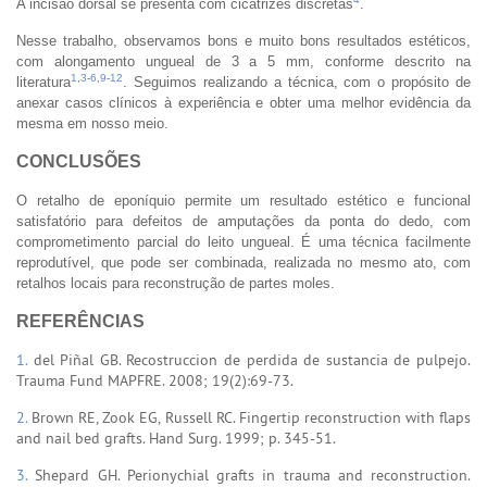
A incisão dorsal se presenta com cicatrizes discretas
.
Nesse trabalho, observamos bons e muito bons resultados estéticos,
com alongamento ungueal de 3 a 5 mm, conforme descrito na
1
,
3
-
6
,
9
-
12
literatura
. Seguimos realizando a técnica, com o propósito de
anexar casos clínicos à experiência e obter uma melhor evidência da
mesma em nosso meio.
CONCLUSÕES
O retalho de eponíquio permite um resultado estético e funcional
satisfatório para defeitos de amputações da ponta do dedo, com
comprometimento parcial do leito ungueal. É uma técnica facilmente
reprodutível, que pode ser combinada, realizada no mesmo ato, com
retalhos locais para reconstrução de partes moles.
REFERÊNCIAS
1.
del Piñal GB. Recostruccion de perdida de sustancia de pulpejo.
Trauma Fund MAPFRE. 2008; 19(2):69-73.
2.
Brown RE, Zook EG, Russell RC. Fingertip reconstruction with flaps
and nail bed grafts. Hand Surg. 1999; p. 345-51.
3.
Shepard GH. Perionychial grafts in trauma and reconstruction.