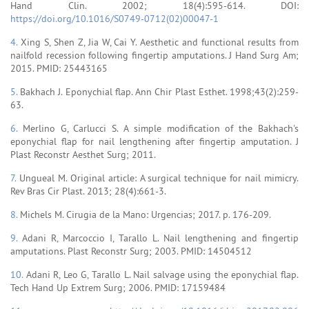
Hand Clin. 2002; 18(4):595-614. DOI:
https://doi.org/10.1016/S0749-0712(02)00047-1
4.
Xing S, Shen Z, Jia W, Cai Y. Aesthetic and functional results from
nailfold recession following fingertip amputations. J Hand Surg Am;
2015. PMID: 25443165
5.
Bakhach J. Eponychial flap. Ann Chir Plast Esthet. 1998;43(2):259-
63.
6.
Merlino G, Carlucci S. A simple modification of the Bakhach's
eponychial flap for nail lengthening after fingertip amputation. J
Plast Reconstr Aesthet Surg; 2011.
7.
Ungueal M. Original article: A surgical technique for nail mimicry.
Rev Bras Cir Plast. 2013; 28(4):661-3.
8.
Michels M. Cirugia de la Mano: Urgencias; 2017. p. 176-209.
9.
Adani R, Marcoccio I, Tarallo L. Nail lengthening and fingertip
amputations. Plast Reconstr Surg; 2003. PMID: 14504512
10.
Adani R, Leo G, Tarallo L. Nail salvage using the eponychial flap.
Tech Hand Up Extrem Surg; 2006. PMID: 17159484