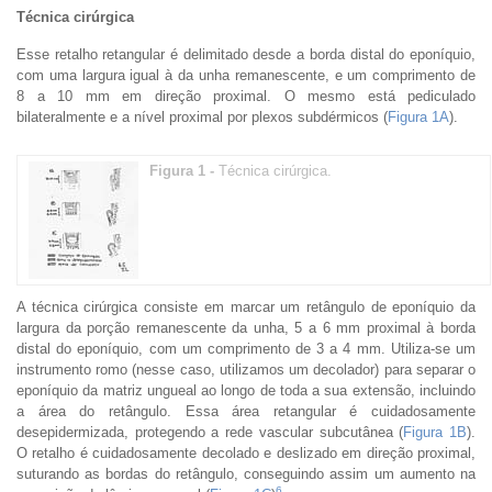
Técnica cirúrgica
Esse retalho retangular é delimitado desde a borda distal do eponíquio,
com uma largura igual à da unha remanescente, e um comprimento de
8 a 10 mm em direção proximal. O mesmo está pediculado
bilateralmente e a nível proximal por plexos subdérmicos (
Figura 1A
).
Figura 1 -
Técnica cirúrgica.
A técnica cirúrgica consiste em marcar um retângulo de eponíquio da
largura da porção remanescente da unha, 5 a 6 mm proximal à borda
distal do eponíquio, com um comprimento de 3 a 4 mm. Utiliza-se um
instrumento romo (nesse caso, utilizamos um decolador) para separar o
eponíquio da matriz ungueal ao longo de toda a sua extensão, incluindo
a área do retângulo. Essa área retangular é cuidadosamente
desepidermizada, protegendo a rede vascular subcutânea (
Figura 1B
).
O retalho é cuidadosamente decolado e deslizado em direção proximal,
suturando as bordas do retângulo, conseguindo assim um aumento na
6