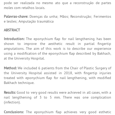
pode ser realizada no mesmo ato que a reconstrução de partes
moles com retalhos locais.
Palavras-chave:
Doenças da unha; Mãos; Reconstrução; Ferimentos
e lesões; Amputação traumática
ABSTRACT
Introduction:
The eponychium flap for nail lengthening has been
shown to improve the aesthetic result in partial fingertip
amputations. The aim of this work is to describe our experience
using a modification of the eponychium flap described by Bakhach,
at the University Hospital.
Method:
We included 6 patients from the Chair of Plastic Surgery of
the University Hospital assisted in 2018, with fingertip injuries
treated with eponychium flap for nail lengthening, with modified
Bakhach technique.
Results:
Good to very good results were achieved in all cases, with a
nail lengthening of 3 to 5 mm. There was one complication
(infection).
Conclusions:
The eponychium flap achieves very good esthetic