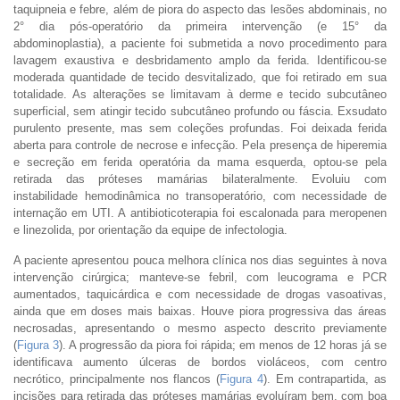
taquipneia e febre, além de piora do aspecto das lesões abdominais, no
2° dia pós-operatório da primeira intervenção (e 15° da
abdominoplastia), a paciente foi submetida a novo procedimento para
lavagem exaustiva e desbridamento amplo da ferida. Identificou-se
moderada quantidade de tecido desvitalizado, que foi retirado em sua
totalidade. As alterações se limitavam à derme e tecido subcutâneo
superficial, sem atingir tecido subcutâneo profundo ou fáscia. Exsudato
purulento presente, mas sem coleções profundas. Foi deixada ferida
aberta para controle de necrose e infecção. Pela presença de hiperemia
e secreção em ferida operatória da mama esquerda, optou-se pela
retirada das próteses mamárias bilateralmente. Evoluiu com
instabilidade hemodinâmica no transoperatório, com necessidade de
internação em UTI. A antibioticoterapia foi escalonada para meropenen
e linezolida, por orientação da equipe de infectologia.
A paciente apresentou pouca melhora clínica nos dias seguintes à nova
intervenção cirúrgica; manteve-se febril, com leucograma e PCR
aumentados, taquicárdica e com necessidade de drogas vasoativas,
ainda que em doses mais baixas. Houve piora progressiva das áreas
necrosadas, apresentando o mesmo aspecto descrito previamente
(
Figura 3
). A progressão da piora foi rápida; em menos de 12 horas já se
identificava aumento úlceras de bordos violáceos, com centro
necrótico, principalmente nos flancos (
Figura 4
). Em contrapartida, as
incisões para retirada das próteses mamárias evoluíram bem, com boa