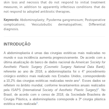
skin loss and necrosis that do not respond to initial treatment
measures, in addition to apparently infectious conditions that do
not respond to adopted antibiotic therapies.
Keywords:
Abdominoplasty; Pyoderma gangrenosum; Postoperative
complications; Vesiculobullic dermatopathies; Differential
diagnosis.
INTRODUÇÃO
A abdominoplastia é umas das cirurgias estéticas mais realizadas no
mundo e sua incidência aumenta progressivamente. De acordo com a
última atualização do banco de dados nacional da
American Society for
Aesthetic Plastic Surgery (Cosmetic Surgery National Data Bank)
,
referente ao ano de 2018, a abdominoplastia foi o 4° procedimento
cirúrgico estético mais realizado nos Estados Unidos, correspondendo
1
a 10,2% das cirurgias estéticas realizadas neste ano
. Esses dados se
refletem no âmbito mundial, conforme levantamentos anuais realizados
2
pela ISAPS (
International Society of Aesthetic Plastic Surgery
)
. No
Brasil, de acordo com o censo de 2018, da Sociedade Brasileira de
Cirurgia Plástica, a abdominoplastia corresponde a 3ª cirurgia plástica
3
estética mais realizada
.