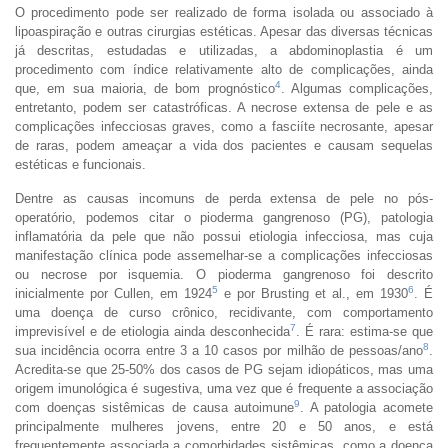
O procedimento pode ser realizado de forma isolada ou associado à
lipoaspiração e outras cirurgias estéticas. Apesar das diversas técnicas
já descritas, estudadas e utilizadas, a abdominoplastia é um
procedimento com índice relativamente alto de complicações, ainda
4
que, em sua maioria, de bom prognóstico
. Algumas complicações,
entretanto, podem ser catastróficas. A necrose extensa de pele e as
complicações infecciosas graves, como a fasciíte necrosante, apesar
de raras, podem ameaçar a vida dos pacientes e causam sequelas
estéticas e funcionais.
Dentre as causas incomuns de perda extensa de pele no pós-
operatório, podemos citar o pioderma gangrenoso (PG), patologia
inflamatória da pele que não possui etiologia infecciosa, mas cuja
manifestação clínica pode assemelhar-se a complicações infecciosas
ou necrose por isquemia. O pioderma gangrenoso foi descrito
5
6
inicialmente por Cullen, em 1924
e por Brusting et al., em 1930
. É
uma doença de curso crônico, recidivante, com comportamento
7
imprevisível e de etiologia ainda desconhecida
. É rara: estima-se que
8
sua incidência ocorra entre 3 a 10 casos por milhão de pessoas/ano
.
Acredita-se que 25-50% dos casos de PG sejam idiopáticos, mas uma
origem imunológica é sugestiva, uma vez que é frequente a associação
9
com doenças sistêmicas de causa autoimune
. A patologia acomete
principalmente mulheres jovens, entre 20 e 50 anos, e está
frequentemente associada a comorbidades sistêmicas, como a doença