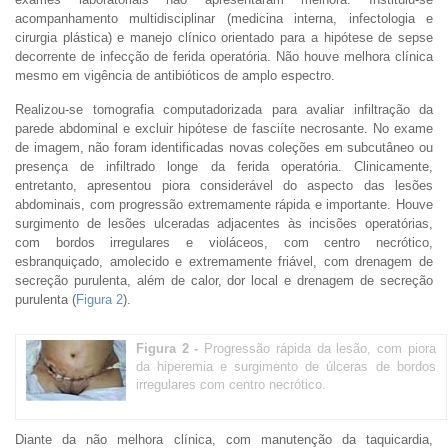
acompanhamento multidisciplinar (medicina interna, infectologia e
cirurgia plástica) e manejo clínico orientado para a hipótese de sepse
decorrente de infecção de ferida operatória. Não houve melhora clínica
mesmo em vigência de antibióticos de amplo espectro.
Realizou-se tomografia computadorizada para avaliar infiltração da
parede abdominal e excluir hipótese de fasciíte necrosante. No exame
de imagem, não foram identificadas novas coleções em subcutâneo ou
presença de infiltrado longe da ferida operatória. Clinicamente,
entretanto, apresentou piora considerável do aspecto das lesões
abdominais, com progressão extremamente rápida e importante. Houve
surgimento de lesões ulceradas adjacentes às incisões operatórias,
com bordos irregulares e violáceos, com centro necrótico,
esbranquiçado, amolecido e extremamente friável, com drenagem de
secreção purulenta, além de calor, dor local e drenagem de secreção
purulenta (
Figura 2
).
Figura 2 -
Progressão rápida da lesão, com piora
da hiperemia e surgimento de úlceras de bordos
irregulares com centro necrótico.
Diante da não melhora clínica, com manutenção da taquicardia,