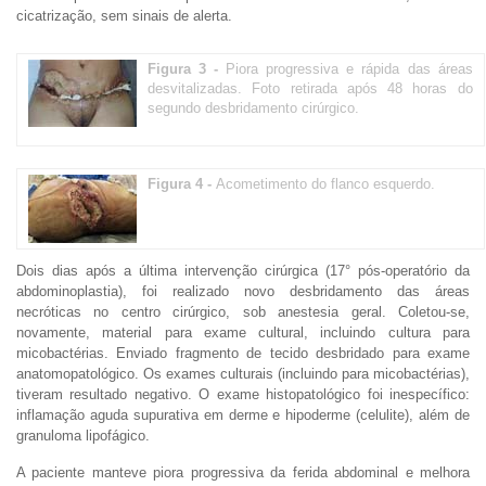
cicatrização, sem sinais de alerta.
Figura 3 -
Piora progressiva e rápida das áreas
desvitalizadas. Foto retirada após 48 horas do
segundo desbridamento cirúrgico.
Figura 4 -
Acometimento do flanco esquerdo.
Dois dias após a última intervenção cirúrgica (17° pós-operatório da
abdominoplastia), foi realizado novo desbridamento das áreas
necróticas no centro cirúrgico, sob anestesia geral. Coletou-se,
novamente, material para exame cultural, incluindo cultura para
micobactérias. Enviado fragmento de tecido desbridado para exame
anatomopatológico. Os exames culturais (incluindo para micobactérias),
tiveram resultado negativo. O exame histopatológico foi inespecífico:
inflamação aguda supurativa em derme e hipoderme (celulite), além de
granuloma lipofágico.
A paciente manteve piora progressiva da ferida abdominal e melhora