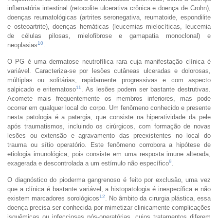
inflamatória intestinal (retocolite ulcerativa crônica e doença de Crohn),
doenças reumatológicas (artrites seronegativa, reumatoide, espondilite
e osteoartrite), doenças hemáticas (leucemias mielocíticas, leucemia
de células pilosas, mielofibrose e gamapatia monoclonal) e
10
neoplasias
.
O PG é uma dermatose neutrofílica rara cuja manifestação clínica é
variável. Caracteriza-se por lesões cutâneas ulceradas e dolorosas,
múltiplas ou solitárias, rapidamente progressivas e com aspecto
11
salpicado e eritematoso
. As lesões podem ser bastante destrutivas.
Acomete mais frequentemente os membros inferiores, mas pode
ocorrer em qualquer local do corpo. Um fenômeno conhecido e presente
nesta patologia é a patergia, que consiste na hiperatividade da pele
após traumatismos, incluindo os cirúrgicos, com formação de novas
lesões ou extensão e agravamento das preexistentes no local do
trauma ou sítio operatório. Este fenômeno corrobora a hipótese de
etiologia imunológica, pois consiste em uma resposta imune alterada,
9
exagerada e descontrolada a um estímulo não específico
.
O diagnóstico do pioderma gangrenoso é feito por exclusão, uma vez
que a clínica é bastante variável, a histopatologia é inespecífica e não
12
existem marcadores sorológicos
. No âmbito da cirurgia plástica, essa
doença precisa ser conhecida por mimetizar clinicamente complicações
isquêmicas ou infecciosas pós-operatórias, cujos tratamentos diferem