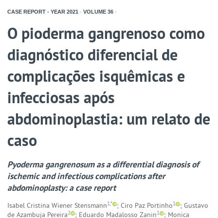
CASE REPORT - YEAR
2021
-
VOLUME
36
-
O pioderma gangrenoso como
diagnóstico diferencial de
complicações isquêmicas e
infecciosas após
abdominoplastia: um relato de
caso
Pyoderma gangrenosum as a differential diagnosis of
ischemic and infectious complications after
abdominoplasty: a case report
1,*
1
Isabel Cristina Wiener Stensmann
; Ciro Paz Portinho
; Gustavo
2
1
de Azambuja Pereira
; Eduardo Madalosso Zanin
; Monica