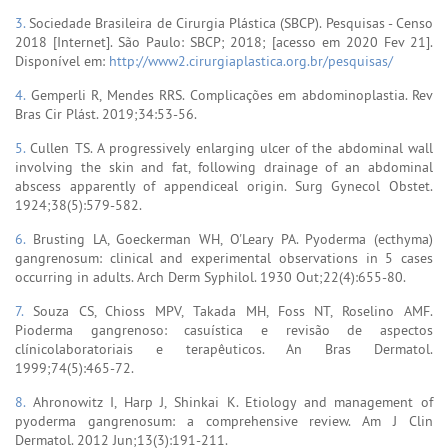
3.
Sociedade Brasileira de Cirurgia Plástica (SBCP). Pesquisas - Censo
2018 [Internet]. São Paulo: SBCP; 2018; [acesso em 2020 Fev 21].
Disponível em:
http://www2.cirurgiaplastica.org.br/pesquisas/
4.
Gemperli R, Mendes RRS. Complicações em abdominoplastia. Rev
Bras Cir Plást. 2019;34:53-56.
5.
Cullen TS. A progressively enlarging ulcer of the abdominal wall
involving the skin and fat, following drainage of an abdominal
abscess apparently of appendiceal origin. Surg Gynecol Obstet.
1924;38(5):579-582.
6.
Brusting LA, Goeckerman WH, O'Leary PA. Pyoderma (ecthyma)
gangrenosum: clinical and experimental observations in 5 cases
occurring in adults. Arch Derm Syphilol. 1930 Out;22(4):655-80.
7.
Souza CS, Chioss MPV, Takada MH, Foss NT, Roselino AMF.
Pioderma gangrenoso: casuística e revisão de aspectos
clínicolaboratoriais e terapêuticos. An Bras Dermatol.
1999;74(5):465-72.
8.
Ahronowitz I, Harp J, Shinkai K. Etiology and management of
pyoderma gangrenosum: a comprehensive review. Am J Clin
Dermatol. 2012 Jun;13(3):191-211.