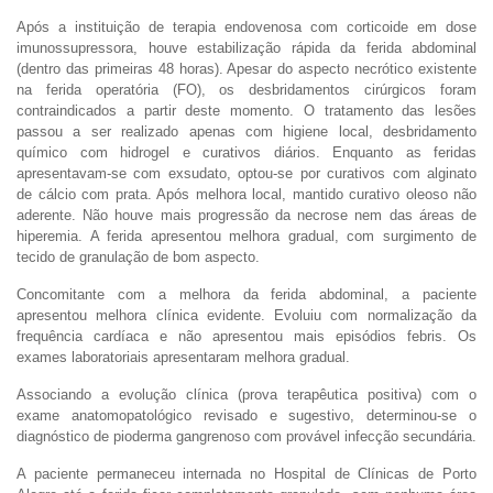
Após a instituição de terapia endovenosa com corticoide em dose
imunossupressora, houve estabilização rápida da ferida abdominal
(dentro das primeiras 48 horas). Apesar do aspecto necrótico existente
na ferida operatória (FO), os desbridamentos cirúrgicos foram
contraindicados a partir deste momento. O tratamento das lesões
passou a ser realizado apenas com higiene local, desbridamento
químico com hidrogel e curativos diários. Enquanto as feridas
apresentavam-se com exsudato, optou-se por curativos com alginato
de cálcio com prata. Após melhora local, mantido curativo oleoso não
aderente. Não houve mais progressão da necrose nem das áreas de
hiperemia. A ferida apresentou melhora gradual, com surgimento de
tecido de granulação de bom aspecto.
Concomitante com a melhora da ferida abdominal, a paciente
apresentou melhora clínica evidente. Evoluiu com normalização da
frequência cardíaca e não apresentou mais episódios febris. Os
exames laboratoriais apresentaram melhora gradual.
Associando a evolução clínica (prova terapêutica positiva) com o
exame anatomopatológico revisado e sugestivo, determinou-se o
diagnóstico de pioderma gangrenoso com provável infecção secundária.
A paciente permaneceu internada no Hospital de Clínicas de Porto