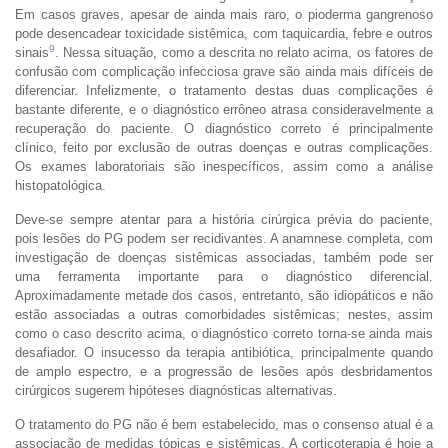
Em casos graves, apesar de ainda mais raro, o pioderma gangrenoso
pode desencadear toxicidade sistêmica, com taquicardia, febre e outros
9
sinais
. Nessa situação, como a descrita no relato acima, os fatores de
confusão com complicação infecciosa grave são ainda mais difíceis de
diferenciar. Infelizmente, o tratamento destas duas complicações é
bastante diferente, e o diagnóstico errôneo atrasa consideravelmente a
recuperação do paciente. O diagnóstico correto é principalmente
clínico, feito por exclusão de outras doenças e outras complicações.
Os exames laboratoriais são inespecíficos, assim como a análise
histopatológica.
Deve-se sempre atentar para a história cirúrgica prévia do paciente,
pois lesões do PG podem ser recidivantes. A anamnese completa, com
investigação de doenças sistêmicas associadas, também pode ser
uma ferramenta importante para o diagnóstico diferencial.
Aproximadamente metade dos casos, entretanto, são idiopáticos e não
estão associadas a outras comorbidades sistêmicas; nestes, assim
como o caso descrito acima, o diagnóstico correto torna-se ainda mais
desafiador. O insucesso da terapia antibiótica, principalmente quando
de amplo espectro, e a progressão de lesões após desbridamentos
cirúrgicos sugerem hipóteses diagnósticas alternativas.
O tratamento do PG não é bem estabelecido, mas o consenso atual é a
associação de medidas tópicas e sistêmicas. A corticoterapia é hoje a