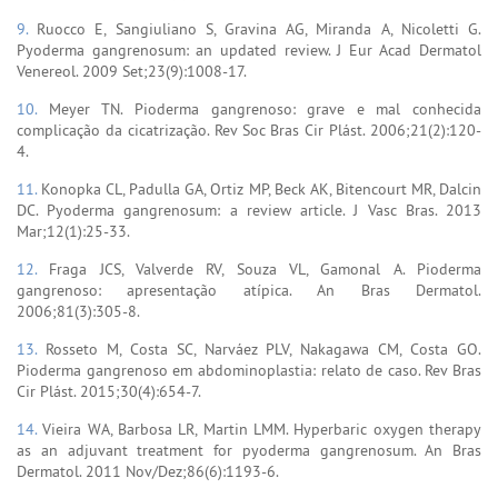
9.
Ruocco E, Sangiuliano S, Gravina AG, Miranda A, Nicoletti G.
Pyoderma gangrenosum: an updated review. J Eur Acad Dermatol
Venereol. 2009 Set;23(9):1008-17.
10.
Meyer TN. Pioderma gangrenoso: grave e mal conhecida
complicação da cicatrização. Rev Soc Bras Cir Plást. 2006;21(2):120-
4.
11.
Konopka CL, Padulla GA, Ortiz MP, Beck AK, Bitencourt MR, Dalcin
DC. Pyoderma gangrenosum: a review article. J Vasc Bras. 2013
Mar;12(1):25-33.
12.
Fraga JCS, Valverde RV, Souza VL, Gamonal A. Pioderma
gangrenoso: apresentação atípica. An Bras Dermatol.
2006;81(3):305-8.
13.
Rosseto M, Costa SC, Narváez PLV, Nakagawa CM, Costa GO.
Pioderma gangrenoso em abdominoplastia: relato de caso. Rev Bras
Cir Plást. 2015;30(4):654-7.
14.
Vieira WA, Barbosa LR, Martin LMM. Hyperbaric oxygen therapy
as an adjuvant treatment for pyoderma gangrenosum. An Bras
Dermatol. 2011 Nov/Dez;86(6):1193-6.