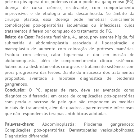
pele no pós-operatório, podemos citar o pioderma gangrenoso (PG),
doença de curso crônico, recidivante, com comportamento
imprevisível e de etiologia ainda desconhecida. No âmbito da
cirurgia plástica, essa doença pode mimetizar clinicamente
complicações pós-operatórias isquêmicas ou infecciosas, cujos
tratamentos diferem por completo do tratamento do PG.
Relato de Caso:
Paciente feminina, 41 anos, previamente hígida, foi
submetida à abdominoplastia associada à lipoaspiração e
mamoplastia de aumento com colocação de próteses mamárias.
Evoluiu com edema, calor hiperemia e dor em incisão de
abdominoplastia, além de comprometimento clínico sistêmico.
Submetida a desbridamentos cirúrgicos e tratamento sistêmico, com
piora progressiva das lesões. Diante do insucesso dos tratamentos
propostos, aventada a hipótese diagnóstica de pioderma
gangrenoso.
Conclusão:
O PG, apesar de raro, deve ser aventado como
diagnóstico diferencial em casos de complicações pós-operatórias
com perda e necrose de pele que não respondem às medidas
iniciais de tratamento, além de quadros aparentemente infecciosos
que não respondem às terapias antibióticas adotadas.
Palavras-chave:
Abdominoplastia; Pioderma gangrenoso;
Complicações pós-operatórias; Dermatopatias vesiculobolhosas;
Diagnóstico diferencial