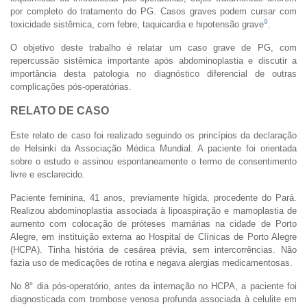
por completo do tratamento do PG. Casos graves podem cursar com
9
toxicidade sistêmica, com febre, taquicardia e hipotensão grave
.
O objetivo deste trabalho é relatar um caso grave de PG, com
repercussão sistêmica importante após abdominoplastia e discutir a
importância desta patologia no diagnóstico diferencial de outras
complicações pós-operatórias.
RELATO DE CASO
Este relato de caso foi realizado seguindo os princípios da declaração
de Helsinki da Associação Médica Mundial. A paciente foi orientada
sobre o estudo e assinou espontaneamente o termo de consentimento
livre e esclarecido.
Paciente feminina, 41 anos, previamente hígida, procedente do Pará.
Realizou abdominoplastia associada à lipoaspiração e mamoplastia de
aumento com colocação de próteses mamárias na cidade de Porto
Alegre, em instituição externa ao Hospital de Clínicas de Porto Alegre
(HCPA). Tinha história de cesárea prévia, sem intercorrências. Não
fazia uso de medicações de rotina e negava alergias medicamentosas.
No 8° dia pós-operatório, antes da internação no HCPA, a paciente foi
diagnosticada com trombose venosa profunda associada à celulite em