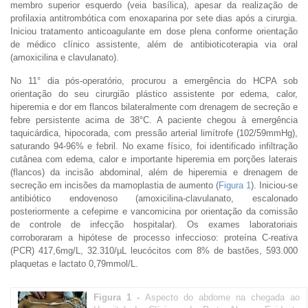
membro superior esquerdo (veia basílica), apesar da realização de
profilaxia antitrombótica com enoxaparina por sete dias após a cirurgia.
Iniciou tratamento anticoagulante em dose plena conforme orientação
de médico clínico assistente, além de antibioticoterapia via oral
(amoxicilina e clavulanato).
No 11° dia pós-operatório, procurou a emergência do HCPA sob
orientação do seu cirurgião plástico assistente por edema, calor,
hiperemia e dor em flancos bilateralmente com drenagem de secreção e
febre persistente acima de 38°C. A paciente chegou à emergência
taquicárdica, hipocorada, com pressão arterial limítrofe (102/59mmHg),
saturando 94-96% e febril. No exame físico, foi identificado infiltração
cutânea com edema, calor e importante hiperemia em porções laterais
(flancos) da incisão abdominal, além de hiperemia e drenagem de
secreção em incisões da mamoplastia de aumento (
Figura 1
). Iniciou-se
antibiótico endovenoso (amoxicilina-clavulanato, escalonado
posteriormente a cefepime e vancomicina por orientação da comissão
de controle de infecção hospitalar). Os exames laboratoriais
corroboraram a hipótese de processo infeccioso: proteína C-reativa
(PCR) 417,6mg/L, 32.310/µL leucócitos com 8% de bastões, 593.000
plaquetas e lactato 0,79mmol/L.
Figura 1 -
Aspecto do abdome na chegada ao