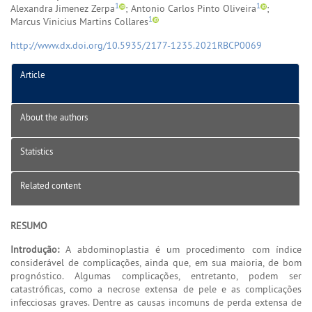
1
1
Alexandra Jimenez Zerpa
; Antonio Carlos Pinto Oliveira
;
1
Marcus Vinicius Martins Collares
http://www.dx.doi.org/10.5935/2177-1235.2021RBCP0069
Article
About the authors
Statistics
Related content
RESUMO
Introdução:
A abdominoplastia é um procedimento com índice
considerável de complicações, ainda que, em sua maioria, de bom
prognóstico. Algumas complicações, entretanto, podem ser
catastróficas, como a necrose extensa de pele e as complicações
infecciosas graves. Dentre as causas incomuns de perda extensa de