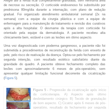
Alegre até a ferida ficar completamente granulada, sem nenhuma área
de necrose ou secreção. O corticoide endovenoso foi substituído por
prednisona 80mg/dia durante a internação, com plano de redução
gradual. Foi organizado atendimento ambulatorial semanal (2x na
semana) com a equipe da cirurgia plástica e com a equipe de
enfermagem para a manutenção do tratamento e revisão dos curativos
após a alta hospitalar. O desmame da terapia com corticoide foi
orientado pela equipe da dermatologia. A paciente recebeu alta
clinicamente bem, estável e com as lesões em ótimo aspecto.
Uma vez diagnosticada com pioderma gangrenoso, a paciente não foi
submetida a procedimentos de reconstrução da ferida com enxerto de
pele, pelo risco de reativação da doença. Optou-se pelo fechamento por
segunda intenção, com resultado estético satisfatório diante da
gravidade do quadro. A paciente obteve fechamento completo das
lesões com aproximadamente 6 meses de pós-operatório, sem
apresentar qualquer limitação funcional decorrente da cicatrização
(
Figura 5
).
Figura 5 -
Progressão da cicatrização após início
da corticoterapia. A) Aspecto após último
desbridamento cirúrgico. B) Tecido de granulação
de bom aspecto. C) Cicatriz após 6 meses de pós-
operatório, resultado do fechamento por segunda