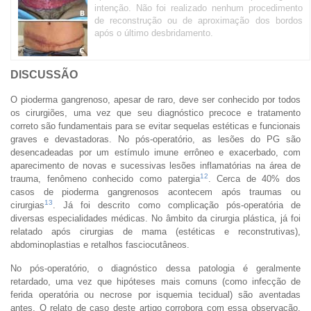
intenção. Não foi realizado nenhum procedimento
de reconstrução ou de aproximação dos bordos
após o último desbridamento.
DISCUSSÃO
O pioderma gangrenoso, apesar de raro, deve ser conhecido por todos
os cirurgiões, uma vez que seu diagnóstico precoce e tratamento
correto são fundamentais para se evitar sequelas estéticas e funcionais
graves e devastadoras. No pós-operatório, as lesões do PG são
desencadeadas por um estímulo imune errôneo e exacerbado, com
aparecimento de novas e sucessivas lesões inflamatórias na área de
12
trauma, fenômeno conhecido como patergia
. Cerca de 40% dos
casos de pioderma gangrenosos acontecem após traumas ou
13
cirurgias
. Já foi descrito como complicação pós-operatória de
diversas especialidades médicas. No âmbito da cirurgia plástica, já foi
relatado após cirurgias de mama (estéticas e reconstrutivas),
abdominoplastias e retalhos fasciocutâneos.
No pós-operatório, o diagnóstico dessa patologia é geralmente
retardado, uma vez que hipóteses mais comuns (como infecção de
ferida operatória ou necrose por isquemia tecidual) são aventadas
antes. O relato de caso deste artigo corrobora com essa observação.