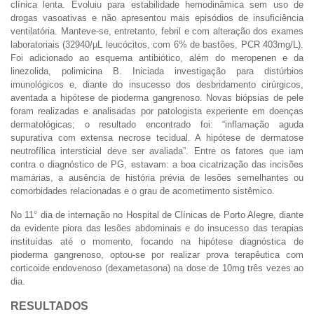
clínica lenta. Evoluiu para estabilidade hemodinâmica sem uso de
drogas vasoativas e não apresentou mais episódios de insuficiência
ventilatória. Manteve-se, entretanto, febril e com alteração dos exames
laboratoriais (32940/µL leucócitos, com 6% de bastões, PCR 403mg/L).
Foi adicionado ao esquema antibiótico, além do meropenen e da
linezolida, polimicina B. Iniciada investigação para distúrbios
imunológicos e, diante do insucesso dos desbridamento cirúrgicos,
aventada a hipótese de pioderma gangrenoso. Novas biópsias de pele
foram realizadas e analisadas por patologista experiente em doenças
dermatológicas; o resultado encontrado foi: “inflamação aguda
supurativa com extensa necrose tecidual. A hipótese de dermatose
neutrofílica intersticial deve ser avaliada”. Entre os fatores que iam
contra o diagnóstico de PG, estavam: a boa cicatrização das incisões
mamárias, a ausência de história prévia de lesões semelhantes ou
comorbidades relacionadas e o grau de acometimento sistêmico.
No 11° dia de internação no Hospital de Clínicas de Porto Alegre, diante
da evidente piora das lesões abdominais e do insucesso das terapias
instituídas até o momento, focando na hipótese diagnóstica de
pioderma gangrenoso, optou-se por realizar prova terapêutica com
corticoide endovenoso (dexametasona) na dose de 10mg três vezes ao
dia.
RESULTADOS