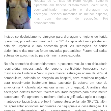
Hospital de Clínicas de Porto Alegre. Evidente
hiperemia em flancos bilateralmente, calor local,
edema/infiltrado importante e drenagem de
secreção. Incisões mamárias de melhor aspecto,
mas com drenagem de secreção. Pré
desbridamento.
Indicou-se desbridamento cirúrgico para drenagem e higiene de ferida
operatória; procedimento realizado no 12° dia após abdominoplastia em
sala de urgência e sob anestesia geral. As secreções da ferida
abdominal e das mamas foram enviadas para análise. Foram realizadas
suturas de aproximação para diminuir a área exposta.
No pós-operatório do desbridamento, a paciente evoluiu com dificuldade
respiratória, necessitando de suporte ventilatório temporário com
máscara de Hudson e Venturi para manter saturação acima de 90%. A
hemocultura, coletada na chegada ao hospital, teve resultado negativo
para crescimento bacteriano (mas paciente já estava em uso de
amoxicilina + clavulanato via oral antes da chegada). A análise das
secreções coletas também tiveram resultado negativo para crescimento
bacteriano. Não apresentou melhora clínica significativa após a cirurgia;
manteve-se taquicárdica e febril (temperatura axilar até 39,3°C), além
de apresentar episódios recorrentes de taquipneia e dessaturação. Os
exames laboratoriais não apresentaram melhora. Instituiu-se