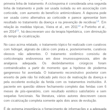
primeira linha de tratamento. A ciclosporina é considerada uma segunda
linha de tratamento e pode ser usada isolada ou em associação com
corticoide, com aumento do benefício antimicrobiano. A dapsona pode
ser usada como alternativa ao corticoide e parece apresentar bom
14
resultado no tratamento da doença e na prevenção de recidivas
. Em
14
relação às medidas tópicas, Vieira et al., em 2011
e Portinho et al.,
15
em 2014
, há descreveram uso da terapia hiperbárica, com diminuição
do tempo de cicatrização.
No caso acima relatado, o tratamento tópico foi realizado com curativos
com hidrogel, alginato de cálcio com prata e, posteriormente, curativos
oleosos não aderentes. O tratamento sistêmico consistiu de
corticoterapia endovenosa em dose imunossupressora, além de
analgesia adequada. Os desbridamentos cirúrgicos foram
contraindicados a partir do momento que a hipótese de pioderma
gangrenoso foi aventada. O tratamento reconstrutivo posterior com
enxerto de pele não foi indicado pelo risco de reativação da doença e
pela excelente evolução da ferida com os tratamentos instituídos. A
paciente em questão obteve fechamento completo das feridas com 6
meses de pós-operatório, com resultado estético satisfatório e sem
sequelas funcionais. Na literatura, vários autores descrevem casos
com cicatrização completa somente após dois anos de evolução.
É de extrema importância o fornecimento de informações e a adequada