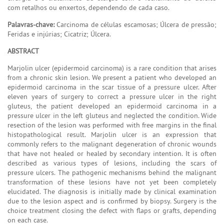
com retalhos ou enxertos, dependendo de cada caso.
Palavras-chave:
Carcinoma de células escamosas; Úlcera de pressão;
Feridas e injúrias; Cicatriz; Úlcera.
ABSTRACT
Marjolin ulcer (epidermoid carcinoma) is a rare condition that arises
from a chronic skin lesion. We present a patient who developed an
epidermoid carcinoma in the scar tissue of a pressure ulcer. After
eleven years of surgery to correct a pressure ulcer in the right
gluteus, the patient developed an epidermoid carcinoma in a
pressure ulcer in the left gluteus and neglected the condition. Wide
resection of the lesion was performed with free margins in the final
histopathological result. Marjolin ulcer is an expression that
commonly refers to the malignant degeneration of chronic wounds
that have not healed or healed by secondary intention. It is often
described as various types of lesions, including the scars of
pressure ulcers. The pathogenic mechanisms behind the malignant
transformation of these lesions have not yet been completely
elucidated. The diagnosis is initially made by clinical examination
due to the lesion aspect and is confirmed by biopsy. Surgery is the
choice treatment closing the defect with flaps or grafts, depending
on each case.