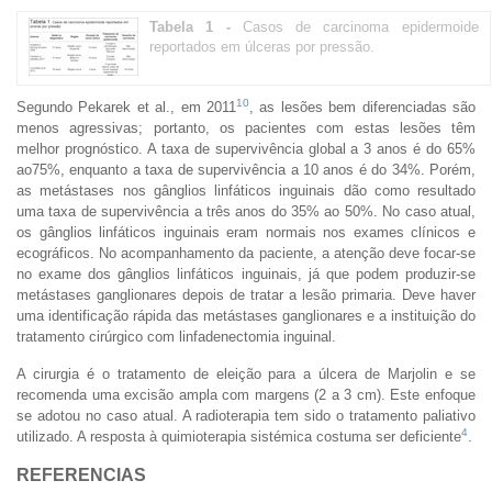
Tabela 1 -
Casos de carcinoma epidermoide
reportados em úlceras por pressão.
10
Segundo Pekarek et al., em 2011
, as lesões bem diferenciadas são
menos agressivas; portanto, os pacientes com estas lesões têm
melhor prognóstico. A taxa de supervivência global a 3 anos é do 65%
ao ​​75%, enquanto a taxa de supervivência a 10 anos é do 34%. Porém,
as metástases nos gânglios linfáticos inguinais dão como resultado
uma taxa de supervivência a três anos do 35% ao ​​50%. No caso atual,
os gânglios linfáticos inguinais eram normais nos exames clínicos e
ecográficos. No acompanhamento da paciente, a atenção deve focar-se
no exame dos gânglios linfáticos inguinais, já que podem produzir-se
metástases ganglionares depois de tratar a lesão primaria. Deve haver
uma identificação rápida das metástases ganglionares e a instituição do
tratamento cirúrgico com linfadenectomia inguinal.
A cirurgia é o tratamento de eleição para a úlcera de Marjolin e se
recomenda uma excisão ampla com margens (2 a 3 cm). Este enfoque
se adotou no caso atual. A radioterapia tem sido o tratamento paliativo
4
utilizado. A resposta à quimioterapia sistémica costuma ser deficiente
.
REFERENCIAS