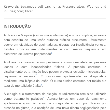
Keywords:
Squamous cell carcinoma; Pressure ulcer; Wounds and
injuries; Scar; Ulcer.
INTRODUÇÃO
A úlcera de Marjolin (carcinoma epidermoide) é uma complicação rara e
bem descrita de uma lesão cutânea crônica precursora. Usualmente
ocorre em cicatrizes de queimaduras, úlceras por insuficiência venosa,
fístulas crônicas em osteomielites e com menor frequência em
1
cicatrizes de úlceras por pressão
.
A úlcera por pressão é um problema comum que afeta às pessoas
idosas e com incapacidades físicas. A pressão contínua, o
cisalhamento ou a fricção leve podem provocar oclusão microvascular,
2
isquemia e necrose
. O carcinoma epidermoide se diagnostica
mediante uma biópsia da lesão. O curso clínico costuma ser rápido e a
3
taxa de mortalidade é alta
.
A cirurgia é o tratamento de eleição. A radioterapia tem sido utilizada
4
como tratamento paliativo
. Apresentamos um caso de carcinoma
epidermoide após dez anos de cirurgia de enxerto por úlceras por
pressão no glúteo, e a aparição de uma nova úlcera negligenciada pela