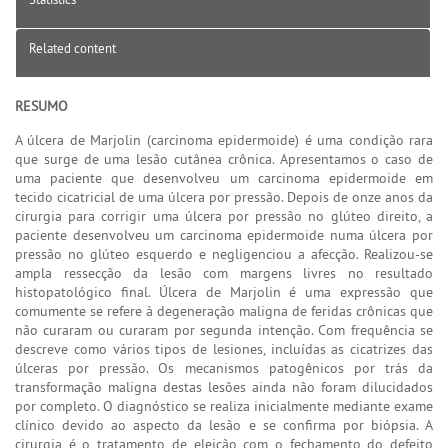
Related content
RESUMO
A úlcera de Marjolin (carcinoma epidermoide) é uma condição rara
que surge de uma lesão cutânea crônica. Apresentamos o caso de
uma paciente que desenvolveu um carcinoma epidermoide em
tecido cicatricial de uma úlcera por pressão. Depois de onze anos da
cirurgia para corrigir uma úlcera por pressão no glúteo direito, a
paciente desenvolveu um carcinoma epidermoide numa úlcera por
pressão no glúteo esquerdo e negligenciou a afecção. Realizou-se
ampla ressecção da lesão com margens livres no resultado
histopatológico final. Úlcera de Marjolin é uma expressão que
comumente se refere à degeneração maligna de feridas crônicas que
não curaram ou curaram por segunda intenção. Com frequência se
descreve como vários tipos de lesiones, incluídas as cicatrizes das
úlceras por pressão. Os mecanismos patogênicos por trás da
transformação maligna destas lesões ainda não foram dilucidados
por completo. O diagnóstico se realiza inicialmente mediante exame
clínico devido ao aspecto da lesão e se confirma por biópsia. A
cirurgia é o tratamento de eleição com o fechamento do defeito