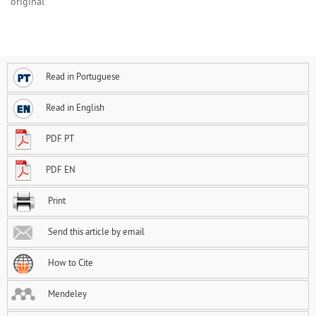
original
Read in Portuguese
Read in English
PDF PT
PDF EN
Print
Send this article by email
How to Cite
Mendeley