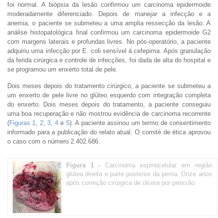
foi normal. A biópsia da lesão confirmou um carcinoma epidermoide
moderadamente diferenciado. Depois de manejar a infecção e a
anemia, o paciente se submeteu a uma amplia ressecção da lesão. A
análise histopatológica final confirmou um carcinoma epidermoide G2
com margens laterais e profundas livres. No pós-operatório, a paciente
adquiriu uma infecção por E. coli sensível à cefepima. Após granulação
da ferida cirúrgica e controle de infecções, foi dada de alta do hospital e
se programou um enxerto total de pele.
Dois meses depois do tratamento cirúrgico, a paciente se submeteu a
um enxerto de pele livre no glúteo esquerdo com integração completa
do enxerto. Dois meses depois do tratamento, a paciente conseguiu
uma boa recuperação e não mostrou evidência de carcinoma recorrente
(
Figuras 1
,
2
,
3
,
4
e
5
). A paciente assinou um termo de consentimento
informado para a publicação do relato atual. O comité de ética aprovou
o caso com o número 2.402.686.
Figura 1 -
Carcinoma espinocelular em região
glútea direita e parte posterior da perna. Onze anos
após correção cirúrgica de úlcera por pressão.