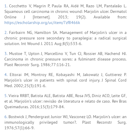
1.
Cocchetto V, Magrin P, Paula RA, Aidé M, Razo LM, Pantaleão L.
Squamous cell carcinoma in chronic wound: Marjolin ulcer. Dermatol
Online J [Internet]. 2013; 19(2). Available from:
https://escholarship.org/uc/item/7zf8466k
2.
Fairbairn NG, Hamilton SA. Management of Marjolin's ulcer in a
chronic pressure sore secondary to paraplegia: a radical surgical
solution. Int Wound J. 2011 Aug;8(5):533-6.
3.
Mustoe T, Upton J, Marcellino V, Tun CJ, Rossier AB, Hachend HJ.
Carcinoma in chronic pressure sores: a fulminant disease process.
Plast Reconstr Surg. 1986;77:116-21.
4.
Eltorai IM, Montroy RE, Kobayashi M, Jakowatz J, Guttierez P.
Marjolin's ulcer in patients with spinal cord injury. J Spinal Cord
Med. 2002;25(3):191-6.
5.
Vieira RRBT, Batista ALE, Batista ABE, Rosa JVS, Diniz ACO, Leite GF,
et al. Marjolin's ulcer: revisão de literatura e relato de caso. Rev Bras
Queimaduras. 2016;15(3):179-84.
6.
Bostwick J, Pendergrast Junior WJ, Vasconez LO. Marjolin's ulcer: an
immunologically privileged tumor?. Plast Reconstr Surg.
1976;57(1):66-9.