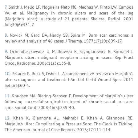
7.
Smith J, Mello LF, Nogueira Neto NC, Meohas W, Pinto LW, Campos
VA, et al. Malignancy in chronic ulcers and scars of the leg
(Marjolin's ulcer): a study of 21 patients. Skeletal Radiol. 2001
Jun;30(6):331-7.
8.
Novick M, Gard DA, Hardy SB, Spira M. Burn scar carcinoma: a
review and analysis of 46 cases. J Trauma. 1977;17(10):809-17.
9.
Ochenduszkiewicz U, Matkowski R, Szynglarewicz B, Kornafel J.
Marjolin's ulcer: malignant neoplasm arising in scars. Rep Pract
Oncol Radiother. 2006;11(3):135-8.
10.
Pekarek B, Buck S, Osher L. A comprehensive review on Marjolin's
ulcers: diagnosis and treatment. J Am Col Certif Wound Spec. 2011
Set;3(3):60-4.
11.
Knudsen MA, Biering-Srensen F. Development of Marjolin's ulcer
following successful surgical treatment of chronic sacral pressure
sore. Spinal Cord. 2008;46(3):239-40.
12.
Khan K, Giannone AL, Mehrabi E, Khan A, Giannone RE.
Marjolin's Ulcer Complicating a Pressure Sore: The Clock is Ticking.
The American Journal of Case Reports. 2016;17:111-114.