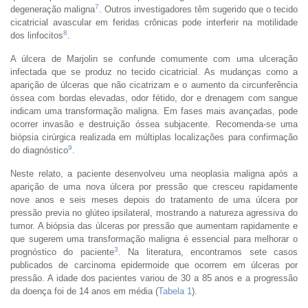
7
degeneração maligna
. Outros investigadores têm sugerido que o tecido
cicatricial avascular em feridas crônicas pode interferir na motilidade
8
dos linfocitos
.
A úlcera de Marjolin se confunde comumente com uma ulceração
infectada que se produz no tecido cicatricial. As mudanças como a
aparição de úlceras que não cicatrizam e o aumento da circunferência
óssea com bordas elevadas, odor fétido, dor e drenagem com sangue
indicam uma transformação maligna. Em fases mais avançadas, pode
ocorrer invasão e destruição óssea subjacente. Recomenda-se uma
biópsia cirúrgica realizada em múltiplas localizações para confirmação
9
do diagnóstico
.
Neste relato, a paciente desenvolveu uma neoplasia maligna após a
aparição de uma nova úlcera por pressão que cresceu rapidamente
nove anos e seis meses depois do tratamento de uma úlcera por
pressão previa no glúteo ipsilateral, mostrando a natureza agressiva do
tumor. A biópsia das úlceras por pressão que aumentam rapidamente e
que sugerem uma transformação maligna é essencial para melhorar o
3
prognóstico do paciente
. Na literatura, encontramos sete casos
publicados de carcinoma epidermoide que ocorrem em úlceras por
pressão. A idade dos pacientes variou de 30 a 85 anos e a progressão
da doença foi de 14 anos em média (
Tabela 1
).