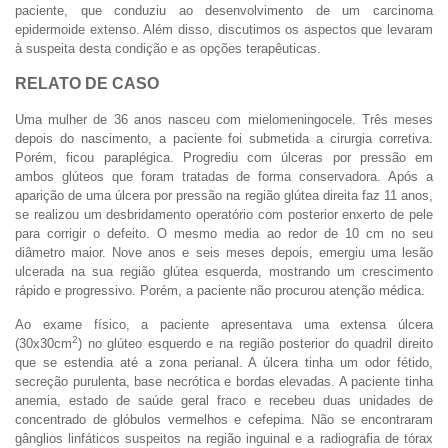
paciente, que conduziu ao desenvolvimento de um carcinoma
epidermoide extenso. Além disso, discutimos os aspectos que levaram
à suspeita desta condição e as opções terapêuticas.
RELATO DE CASO
Uma mulher de 36 anos nasceu com mielomeningocele. Três meses
depois do nascimento, a paciente foi submetida a cirurgia corretiva.
Porém, ficou paraplégica. Progrediu com úlceras por pressão em
ambos glúteos que foram tratadas de forma conservadora. Após a
aparição de uma úlcera por pressão na região glútea direita faz 11 anos,
se realizou um desbridamento operatório com posterior enxerto de pele
para corrigir o defeito. O mesmo media ao redor de 10 cm no seu
diâmetro maior. Nove anos e seis meses depois, emergiu uma lesão
ulcerada na sua região glútea esquerda, mostrando um crescimento
rápido e progressivo. Porém, a paciente não procurou atenção médica.
Ao exame físico, a paciente apresentava uma extensa úlcera
2
(30x30cm
) no glúteo esquerdo e na região posterior do quadril direito
que se estendia até a zona perianal. A úlcera tinha um odor fétido,
secreção purulenta, base necrótica e bordas elevadas. A paciente tinha
anemia, estado de saúde geral fraco e recebeu duas unidades de
concentrado de glóbulos vermelhos e cefepima. Não se encontraram
gânglios linfáticos suspeitos na região inguinal e a radiografia de tórax