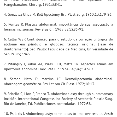
Hangebauxhes. Chirurg. 1931;3:841.
4. Gonzalez-Ulloa M. Belt lipectomy. Br J Plast Surg. 1960;13:179-86.
5. Pontes R. Plástica abdominal: importância de sua associação a
hérnias incisionais. Rev Bras Cir. 1965;52(2):85-91.
6. Callia WEP. Contribuição para o estudo da correção cirúrgica do
abdome em pêndulo e globoso: técnica original [Tese de
doutoramento]. São Paulo: Faculdade de Medicina, Universidade de
São Paulo; 1965.
7. Pitanguy I, Yabar AA, Pires CEB, Matta SR. Aspectos atuais em
lipectomia abdominal. Rev Bras Cir. 1974;64(5/6):147-67.
8. Serson Neto D, Martins LC. Dermolipectomia abdominal.
Abordagem geométrica. Rev Lat Am Cir Plast. 1972;16:13.
9. Rebello C, Lion P, Franco T. Abdominoplasty through submmamary
incisión. International Congress Int Society of Aesthetic Plastic Surg.
Rio de Janeiro, Ed. Publicaciones controladas; 1972:58.
10. Psilakis J. Abdominoplasty: some ideas to improve results. Aesth