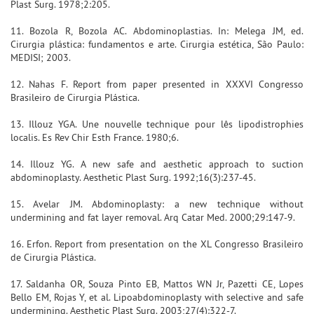
Plast Surg. 1978;2:205.
11. Bozola R, Bozola AC. Abdominoplastias. In: Melega JM, ed.
Cirurgia plástica: fundamentos e arte. Cirurgia estética, São Paulo:
MEDISI; 2003.
12. Nahas F. Report from paper presented in XXXVI Congresso
Brasileiro de Cirurgia Plástica.
13. Illouz YGA. Une nouvelle technique pour lês lipodistrophies
localis. Es Rev Chir Esth France. 1980;6.
14. Illouz YG. A new safe and aesthetic approach to suction
abdominoplasty. Aesthetic Plast Surg. 1992;16(3):237-45.
15. Avelar JM. Abdominoplasty: a new technique without
undermining and fat layer removal. Arq Catar Med. 2000;29:147-9.
16. Erfon. Report from presentation on the XL Congresso Brasileiro
de Cirurgia Plástica.
17. Saldanha OR, Souza Pinto EB, Mattos WN Jr, Pazetti CE, Lopes
Bello EM, Rojas Y, et al. Lipoabdominoplasty with selective and safe
undermining. Aesthetic Plast Surg. 2003;27(4):322-7.