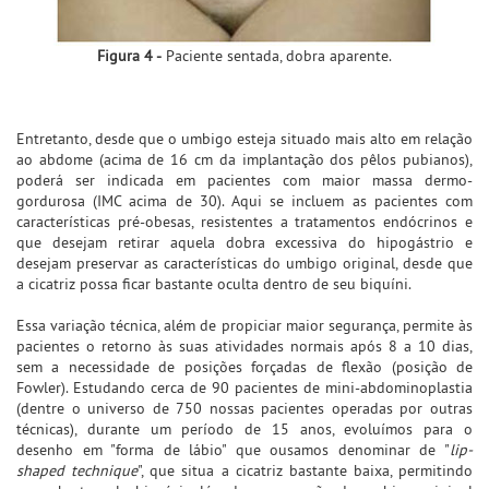
Figura 4 -
Paciente sentada, dobra aparente.
Entretanto, desde que o umbigo esteja situado mais alto em relação
ao abdome (acima de 16 cm da implantação dos pêlos pubianos),
poderá ser indicada em pacientes com maior massa dermo-
gordurosa (IMC acima de 30). Aqui se incluem as pacientes com
características pré-obesas, resistentes a tratamentos endócrinos e
que desejam retirar aquela dobra excessiva do hipogástrio e
desejam preservar as características do umbigo original, desde que
a cicatriz possa ficar bastante oculta dentro de seu biquíni.
Essa variação técnica, além de propiciar maior segurança, permite às
pacientes o retorno às suas atividades normais após 8 a 10 dias,
sem a necessidade de posições forçadas de flexão (posição de
Fowler). Estudando cerca de 90 pacientes de mini-abdominoplastia
(dentre o universo de 750 nossas pacientes operadas por outras
técnicas), durante um período de 15 anos, evoluímos para o
desenho em "forma de lábio" que ousamos denominar de "
lip-
shaped technique
", que situa a cicatriz bastante baixa, permitindo