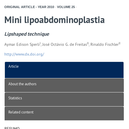
ORIGINAL ARTICLE - YEAR
2010
-
VOLUME
25
-
Mini lipoabdominoplastia
Lipshaped technique
I
II
II
Aymar Edison Sperli
, José Octávio G. de Freitas
, Rinaldo Fischler
http://www.dx.doi.org/
Article
About the authors
Statistics
Related content
RESUMO