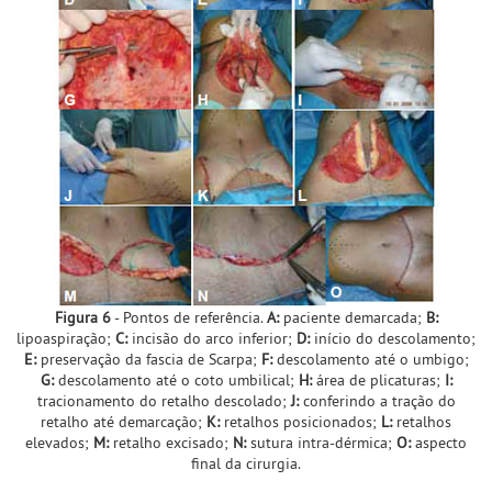
Figura 6
- Pontos de referência.
A:
paciente demarcada;
B:
lipoaspiração;
C:
incisão do arco inferior;
D:
início do descolamento;
E:
preservação da fascia de Scarpa;
F:
descolamento até o umbigo;
G:
descolamento até o coto umbilical;
H:
área de plicaturas;
I:
tracionamento do retalho descolado;
J:
conferindo a tração do
retalho até demarcação;
K:
retalhos posicionados;
L:
retalhos
elevados;
M:
retalho excisado;
N:
sutura intra-dérmica;
O:
aspecto
final da cirurgia.