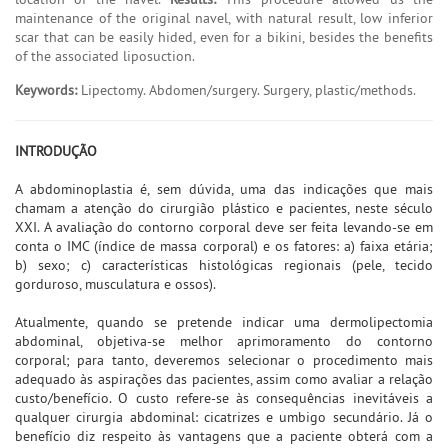
maintenance of the original navel, with natural result, low inferior
scar that can be easily hided, even for a bikini, besides the benefits
of the associated liposuction.
Keywords:
Lipectomy. Abdomen/surgery. Surgery, plastic/methods.
INTRODUÇÃO
A abdominoplastia é, sem dúvida, uma das indicações que mais
chamam a atenção do cirurgião plástico e pacientes, neste século
XXI. A avaliação do contorno corporal deve ser feita levando-se em
conta o IMC (índice de massa corporal) e os fatores: a) faixa etária;
b) sexo; c) características histológicas regionais (pele, tecido
gorduroso, musculatura e ossos).
Atualmente, quando se pretende indicar uma dermolipectomia
abdominal, objetiva-se melhor aprimoramento do contorno
corporal; para tanto, deveremos selecionar o procedimento mais
adequado às aspirações das pacientes, assim como avaliar a relação
custo/benefício. O custo refere-se às consequências inevitáveis a
qualquer cirurgia abdominal: cicatrizes e umbigo secundário. Já o
benefício diz respeito às vantagens que a paciente obterá com a