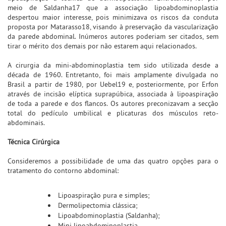
meio de Saldanha17 que a associação lipoabdominoplastia
despertou maior interesse, pois minimizava os riscos da conduta
proposta por Matarasso18, visando à preservação da vascularização
da parede abdominal. Inúmeros autores poderiam ser citados, sem
tirar o mérito dos demais por não estarem aqui relacionados.
A cirurgia da mini-abdominoplastia tem sido utilizada desde a
década de 1960. Entretanto, foi mais amplamente divulgada no
Brasil a partir de 1980, por Uebel19 e, posteriormente, por Erfon
através de incisão elíptica suprapúbica, associada à lipoaspiração
de toda a parede e dos flancos. Os autores preconizavam a secção
total do pedículo umbilical e plicaturas dos músculos reto-
abdominais.
Técnica Cirúrgica
Consideremos a possibilidade de uma das quatro opções para o
tratamento do contorno abdominal:
Lipoaspiração pura e simples;
Dermolipectomia clássica;
Lipoabdominoplastia (Saldanha);
Mini lipoabdominoplastia.