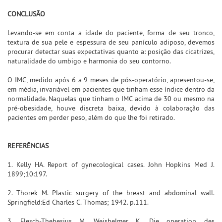
CONCLUSÃO
Levando-se em conta a idade do paciente, forma de seu tronco,
textura de sua pele e espessura de seu panículo adiposo, devemos
procurar detectar suas expectativas quanto a: posição das cicatrizes,
naturalidade do umbigo e harmonia do seu contorno.
O IMC, medido após 6 a 9 meses de pós-operatório, apresentou-se,
em média, invariável em pacientes que tinham esse índice dentro da
normalidade. Naquelas que tinham o IMC acima de 30 ou mesmo na
pré-obesidade, houve discreta baixa, devido à colaboração das
pacientes em perder peso, além do que lhe foi retirado.
REFERÊNCIAS
1. Kelly HA. Report of gynecological cases. John Hopkins Med J.
1899;10:197.
2. Thorek M. Plastic surgery of the breast and abdominal wall.
Springfield:Ed Charles C. Thomas; 1942. p.111.
3. Flesch-Thebesius M, Weishelmer K. Die operation des