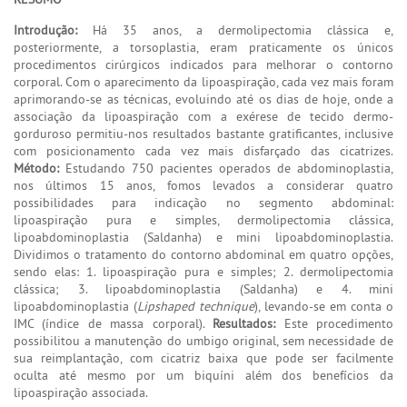
Introdução:
Há 35 anos, a dermolipectomia clássica e,
posteriormente, a torsoplastia, eram praticamente os únicos
procedimentos cirúrgicos indicados para melhorar o contorno
corporal. Com o aparecimento da lipoaspiração, cada vez mais foram
aprimorando-se as técnicas, evoluindo até os dias de hoje, onde a
associação da lipoaspiração com a exérese de tecido dermo-
gorduroso permitiu-nos resultados bastante gratificantes, inclusive
com posicionamento cada vez mais disfarçado das cicatrizes.
Método:
Estudando 750 pacientes operados de abdominoplastia,
nos últimos 15 anos, fomos levados a considerar quatro
possibilidades para indicação no segmento abdominal:
lipoaspiração pura e simples, dermolipectomia clássica,
lipoabdominoplastia (Saldanha) e mini lipoabdominoplastia.
Dividimos o tratamento do contorno abdominal em quatro opções,
sendo elas: 1. lipoaspiração pura e simples; 2. dermolipectomia
clássica; 3. lipoabdominoplastia (Saldanha) e 4. mini
lipoabdominoplastia (
Lipshaped technique
), levando-se em conta o
IMC (índice de massa corporal).
Resultados:
Este procedimento
possibilitou a manutenção do umbigo original, sem necessidade de
sua reimplantação, com cicatriz baixa que pode ser facilmente
oculta até mesmo por um biquíni além dos benefícios da
lipoaspiração associada.