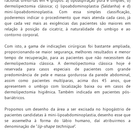
racional dividi-las em 4 grupos: a) lipoaspiração pura e simples; b)
dermolipectomia clássica; c) lipoabdominoplastia (Saldanha) e d)
mini-lipoabdominoplastia. Com essa simples classificação,
poderemos indicar o procedimento que mais atenda cada caso, já
que cada vez mais as exigências das pacientes são maiores em
relação à posição da cicatriz, à naturalidade do umbigo e ao
contorno corporal.
Com isto, a gama de indicações cirúrgicas foi bastante ampliada,
proporcionando-se maior segurança, melhores resultados e menor
tempo de recuperação, para as pacientes que não necessitem da
dermolipectomia clássica. A dermolipectomia clássica hoje é
reservada para casos especiais de pacientes com grande
predominância de pele e massa gordurosa da parede abdominal,
assim como pacientes multíparas, acima dos 45 anos, que
apresentem o umbigo com localização baixa ou em casos de
dermolipectomia higiênica. Também indicada em pacientes pós-
bariátricos.
Propomos um desenho da área a ser excisada no hipogástrio de
pacientes candidatas à mini-lipoabdominoplastia, desenho esse que
se assemelha à forma do lábio humano, daí atribuirmos a
denominação de "
lip-shape technique
".