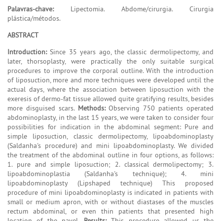
Palavras-chave:
Lipectomia. Abdome/cirurgia. Cirurgia
plástica/métodos.
ABSTRACT
Introduction:
Since 35 years ago, the classic dermolipectomy, and
later, thorsoplasty, were practically the only suitable surgical
procedures to improve the corporal outline. With the introduction
of liposuction, more and more techniques were developed until the
actual days, where the association between liposuction with the
exeresis of dermo-fat tissue allowed quite gratifying results, besides
more disguised scars.
Methods:
Observing 750 patients operated
abdominoplasty, in the last 15 years, we were taken to consider four
possibilities for indication in the abdominal segment: Pure and
simple liposuction, classic dermolipectomy, lipoabdominoplasty
(Saldanha's procedure) and mini lipoabdominoplasty. We divided
the treatment of the abdominal outline in four options, as follows:
1. pure and simple liposuction; 2. classical dermolipectomy; 3.
lipoabdominoplastia (Saldanha's technique); 4. mini
lipoabdominoplasty (Lipshaped technique) This proposed
procedure of mini lipoabdominoplasty is indicated in patients with
small or medium apron, with or without diastases of the muscles
rectum abdominal, or even thin patients that presented high
location of the navel.
Results:
This procedure allowed us the