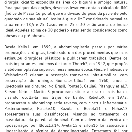
cirurgia: cicatriz escondida na área do biquíni e umbigo natural.
Para qualquer das opções, devemos levar em conta o cálculo do IMC
(Índice de Massa Corporal, que é a divisão do peso da paciente pelo
quadrado de sua altura). Assim é que o IMC considerado normal se
situa entre 18,5 e 25. Casos entre 25 e 30 estão acima do índice
ideal. Aqueles acima de 30 poderão estar sendo considerados como
obesos ou pré-obesos.
Desde Kelly1, em 1899, a abdominoplastia passou por várias
proposições cirúrgicas, tendo sido um dos procedimentos que mais
estimulou cirurgiões plásticos a publicarem trabalhos. Dentre os
mais importantes, podemos destacar: Thorek2, em 1942, que propôs
a abdominoplastia superior; nessa mesma época, Flesch-Thebesius e
Weishelmer3 criaram a ressecção transversa infra-umbilical com
preservação do umbigo. Gonzales-Ulloa4, em 1960, criou a
lipectomia em cinturão. No Brasil, Pontes5, Callia6, Pitanguy et al.7,
Serson Neto e Martins8 procuraram situar a cicatriz mais baixa,
visando ocultá-la nos trajes de banho. Rebello9, em 1972,
propuseram a abdominoplastia reversa, com cicatriz inframamária.
Posteriormente, Psilakis10, Bozola e Bozola11 e Nahas12
apresentaram suas classificações, visando ao tratamento da
musculatura da parede abdominal. Com o advento da técnica de
lipoaspiração por Illouz13,14, Avelar15 e Erfon16 foi associada à
lipoaspiração à técnica de dermolipectomia. Entretanto, foi por