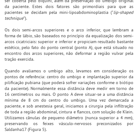
ser coberta pelo biquíni, além da preservação do umbigo original
da paciente. Estes dois fatores são primordiais para que as
pacientes se decidam pela mini-lipoabdominoplastia ("
lip-shaped
technique
").
Os dois semi-arcos superiores e o arco inferior, que lembram a
forma de lábio, são baseados no princípio da equalização dos semi-
arcos cicatriciais: superior e inferior e propiciam resultado bastante
estético, pelo fato do ponto central (ponto A), que está situado no
encontro dos arcos superiores, não deformar a região vulvar pela
tração exercida.
Quando avaliamos o umbigo alto, levamos em consideração os
pontos de referência: centro do umbigo e implantação superior da
pilificação pubiana (que poderá sofrer variações conforme o biótipo
da paciente). Normalmente essa distância deve medir em torno de
16 centímetros ou mais. O ponto A deve situar-se a uma distância
mínima de 8 cm do centro do umbigo. Uma vez demarcada a
paciente, e sob anestesia geral, iniciamos a cirurgia pela infiltração
de toda a região abdominal, cintura e flancos, com solução de Klein.
Utilizamos cânulas de pequeno diâmetro (nunca superior a 4 mm),
preservando os feixes vásculo-nervosos preconizados por
Saldanha17 (Figura 5).