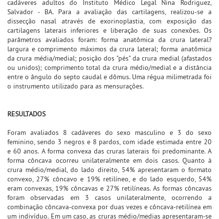
cadáveres adultos do Instituto Médico Legal Nina Rodriguez,
Salvador - BA. Para a avaliação das cartilagens, realizou-se a
dissecção nasal através de exorinoplastia, com exposição das
cartilagens laterais inferiores e liberação de suas conexões. Os
parâmetros avaliados foram: forma anatômica da crura lateral?
largura e comprimento máximos da crura lateral; forma anatômica
da crura média/medial; posição dos "pés" da crura medial (afastados
ou unidos); comprimento total da crura médio/medial e a distância
entre o ângulo do septo caudal e dômus. Uma régua milimetrada foi
o instrumento utilizado para as mensurações.
RESULTADOS
Foram avaliados 8 cadáveres do sexo masculino e 3 do sexo
feminino, sendo 3 negros e 8 pardos, com idade estimada entre 20
e 60 anos. A forma convexa das cruras laterais foi predominante. A
forma côncava ocorreu unilateralmente em dois casos. Quanto à
crura médio/medial, do lado direito, 54% apresentaram o formato
convexo, 27% côncavo e 19% retilíneo, e do lado esquerdo, 54%
eram convexas, 19% côncavas e 27% retilíneas. As formas côncavas
foram observadas em 3 casos unilateralmente, ocorrendo a
combinação côncava-convexa por duas vezes e côncava-retilínea em
um indivíduo. Em um caso, as cruras médio/medias apresentaram-se