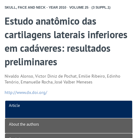
SKULL, FACE AND NECK - YEAR
2010
-
VOLUME
25
-
(3 SUPPL.1)
Estudo anatômico das
cartilagens laterais inferiores
em cadáveres: resultados
preliminares
Nivaldo Alonso, Victor Diniz de Pochat, Emilie Ribeiro, Edinho
Tenório, Emanuelle Rocha, José Valber Meneses
http://www.dx.doi.org/
Article
About the authors