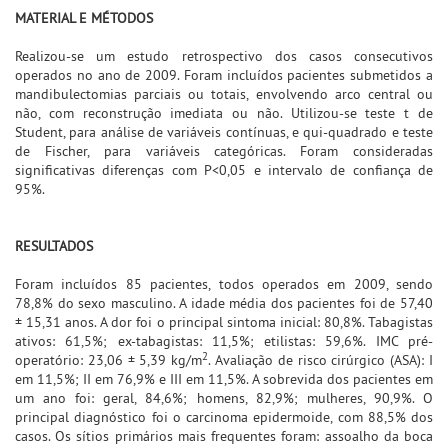
MATERIAL E MÉTODOS
Realizou-se um estudo retrospectivo dos casos consecutivos
operados no ano de 2009. Foram incluídos pacientes submetidos a
mandibulectomias parciais ou totais, envolvendo arco central ou
não, com reconstrução imediata ou não. Utilizou-se teste t de
Student, para análise de variáveis contínuas, e qui-quadrado e teste
de Fischer, para variáveis categóricas. Foram consideradas
significativas diferenças com P<0,05 e intervalo de confiança de
95%.
RESULTADOS
Foram incluídos 85 pacientes, todos operados em 2009, sendo
78,8% do sexo masculino. A idade média dos pacientes foi de 57,40
± 15,31 anos. A dor foi o principal sintoma inicial: 80,8%. Tabagistas
ativos: 61,5%; ex-tabagistas: 11,5%; etilistas: 59,6%. IMC pré-
2
operatório: 23,06 ± 5,39 kg/m
. Avaliação de risco cirúrgico (ASA): I
em 11,5%; II em 76,9% e III em 11,5%. A sobrevida dos pacientes em
um ano foi: geral, 84,6%; homens, 82,9%; mulheres, 90,9%. O
principal diagnóstico foi o carcinoma epidermoide, com 88,5% dos
casos. Os sítios primários mais frequentes foram: assoalho da boca