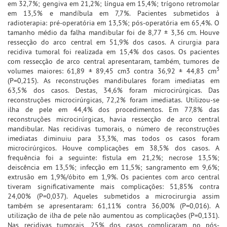
em 32,7%; gengiva em 21,2%; língua em 15,4%; trígono retromolar
em 13,5% e mandíbula em 7,7%. Pacientes submetidos à
radioterapia: pré-operatória em 13,5%; pós-operatória em 65,4%. O
tamanho médio da falha mandibular foi de 8,77 ± 3,36 cm. Houve
ressecção do arco central em 51,9% dos casos. A cirurgia para
recidiva tumoral foi realizada em 15,4% dos casos. Os pacientes
com ressecção de arco central apresentaram, também, tumores de
3
volumes maiores: 61,89 ± 89,45 cm3 contra 36,92 ± 44,83 cm
(P=0,215). As reconstruções mandibulares foram imediatas em
63,5% dos casos. Destas, 34,6% foram microcirúrgicas. Das
reconstruções microcirúrgicas, 72,2% foram imediatas. Utilizou-se
ilha de pele em 44,4% dos procedimentos. Em 77,8% das
reconstruções microcirúrgicas, havia ressecção de arco central
mandibular. Nas recidivas tumorais, o número de reconstruções
imediatas diminuiu para 33,3%, mas todos os casos foram
microcirúrgicos. Houve complicações em 38,5% dos casos. A
frequência foi a seguinte: fístula em 21,2%; necrose 13,5%;
deiscência em 13,5%; infecção em 11,5%; sangramento em 9,6%;
extrusão em 1,9%/óbito em 1,9%. Os pacientes com arco central
tiveram significativamente mais complicações: 51,85% contra
24,00% (P=0,037). Aqueles submetidos a microcirurgia assim
também se apresentaram: 61,11% contra 36,00% (P=0,016). A
utilização de ilha de pele não aumentou as complicações (P=0,131).
Nas recidivas tumorais, 25% dos casos complicaram no pós-