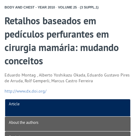
BODY AND CHEST - YEAR
2010
-
VOLUME
25
-
(3 SUPPL.1)
Retalhos baseados em
pedículos perfurantes em
cirurgia mamária: mudando
conceitos
Eduardo Montag , Alberto Yoshikazu Okada, Eduardo Gustavo Pires
de Arruda, Rolf Gemperli, Marcus Castro Ferreira
http://www.dx.doi.org/
Article
About the authors