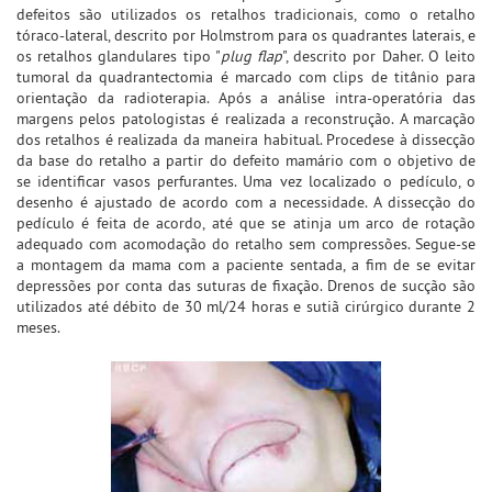
defeitos são utilizados os retalhos tradicionais, como o retalho
tóraco-lateral, descrito por Holmstrom para os quadrantes laterais, e
os retalhos glandulares tipo "
plug flap
", descrito por Daher. O leito
tumoral da quadrantectomia é marcado com clips de titânio para
orientação da radioterapia. Após a análise intra-operatória das
margens pelos patologistas é realizada a reconstrução. A marcação
dos retalhos é realizada da maneira habitual. Procedese à dissecção
da base do retalho a partir do defeito mamário com o objetivo de
se identificar vasos perfurantes. Uma vez localizado o pedículo, o
desenho é ajustado de acordo com a necessidade. A dissecção do
pedículo é feita de acordo, até que se atinja um arco de rotação
adequado com acomodação do retalho sem compressões. Segue-se
a montagem da mama com a paciente sentada, a fim de se evitar
depressões por conta das suturas de fixação. Drenos de sucção são
utilizados até débito de 30 ml/24 horas e sutiã cirúrgico durante 2
meses.