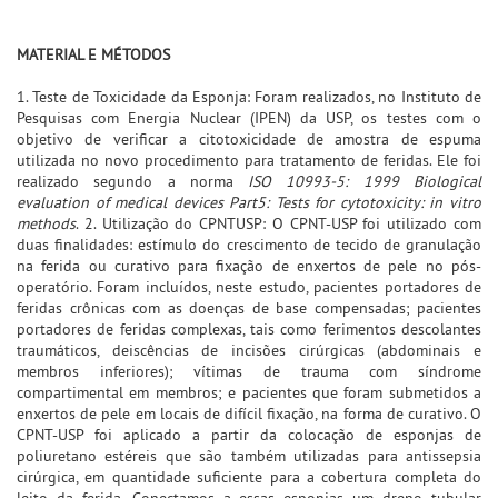
MATERIAL E MÉTODOS
1. Teste de Toxicidade da Esponja: Foram realizados, no Instituto de
Pesquisas com Energia Nuclear (IPEN) da USP, os testes com o
objetivo de verificar a citotoxicidade de amostra de espuma
utilizada no novo procedimento para tratamento de feridas. Ele foi
realizado segundo a norma
ISO 10993-5: 1999 Biological
evaluation of medical devices Part5: Tests for cytotoxicity: in vitro
methods
. 2. Utilização do CPNTUSP: O CPNT-USP foi utilizado com
duas finalidades: estímulo do crescimento de tecido de granulação
na ferida ou curativo para fixação de enxertos de pele no pós-
operatório. Foram incluídos, neste estudo, pacientes portadores de
feridas crônicas com as doenças de base compensadas; pacientes
portadores de feridas complexas, tais como ferimentos descolantes
traumáticos, deiscências de incisões cirúrgicas (abdominais e
membros inferiores); vítimas de trauma com síndrome
compartimental em membros; e pacientes que foram submetidos a
enxertos de pele em locais de difícil fixação, na forma de curativo. O
CPNT-USP foi aplicado a partir da colocação de esponjas de
poliuretano estéreis que são também utilizadas para antissepsia
cirúrgica, em quantidade suficiente para a cobertura completa do
leito da ferida. Conectamos a essas esponjas um dreno tubular