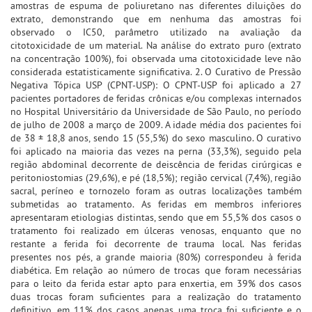
amostras de espuma de poliuretano nas diferentes diluições do
extrato, demonstrando que em nenhuma das amostras foi
observado o IC50, parâmetro utilizado na avaliação da
citotoxicidade de um material. Na análise do extrato puro (extrato
na concentração 100%), foi observada uma citotoxicidade leve não
considerada estatisticamente significativa. 2. O Curativo de Pressão
Negativa Tópica USP (CPNT-USP): O CPNT-USP foi aplicado a 27
pacientes portadores de feridas crônicas e/ou complexas internados
no Hospital Universitário da Universidade de São Paulo, no período
de julho de 2008 a março de 2009. A idade média dos pacientes foi
de 38 ± 18,8 anos, sendo 15 (55,5%) do sexo masculino. O curativo
foi aplicado na maioria das vezes na perna (33,3%), seguido pela
região abdominal decorrente de deiscência de feridas cirúrgicas e
peritoniostomias (29,6%), e pé (18,5%); região cervical (7,4%), região
sacral, períneo e tornozelo foram as outras localizações também
submetidas ao tratamento. As feridas em membros inferiores
apresentaram etiologias distintas, sendo que em 55,5% dos casos o
tratamento foi realizado em úlceras venosas, enquanto que no
restante a ferida foi decorrente de trauma local. Nas feridas
presentes nos pés, a grande maioria (80%) correspondeu à ferida
diabética. Em relação ao número de trocas que foram necessárias
para o leito da ferida estar apto para enxertia, em 39% dos casos
duas trocas foram suficientes para a realização do tratamento
definitivo, em 11% dos casos apenas uma troca foi suficiente e o