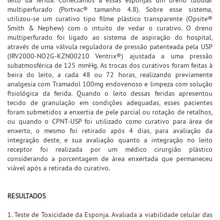
multiperfurado (Portvac® tamanho 4.8). Sobre esse sistema,
utilizou-se um curativo tipo filme plástico transparente (Opsite®
Smith & Nephew) com o intuito de vedar o curativo. O dreno
multiperfurado foi ligado ao sistema de aspiração do hospital,
através de uma válvula reguladora de pressão patenteada pela USP
(IRV2000-NO2G-KZN00210 Ventrix®) ajustada a uma pressão
subatmosférica de 125 mmHg. As trocas dos curativos foram feitas à
beira do leito, a cada 48 ou 72 horas, realizando previamente
analgesia com Tramadol 100mg endovenoso e limpeza com solução
fisiológica da ferida. Quando o leito dessas feridas apresentou
tecido de granulação em condições adequadas, esses pacientes
foram submetidos a enxertia de pele parcial ou rotação de retalhos,
ou quando o CPNT-USP foi utilizado como curativo para área de
enxerto, o mesmo foi retirado após 4 dias, para avaliação da
integração deste, e sua avaliação quanto a integração no leito
receptor foi realizada por um médico cirurgião plástico
considerando a porcentagem de área enxertada que permaneceu
viável após a retirada do curativo.
RESULTADOS
1. Teste de Toxicidade da Esponja. Avaliada a viabilidade celular das