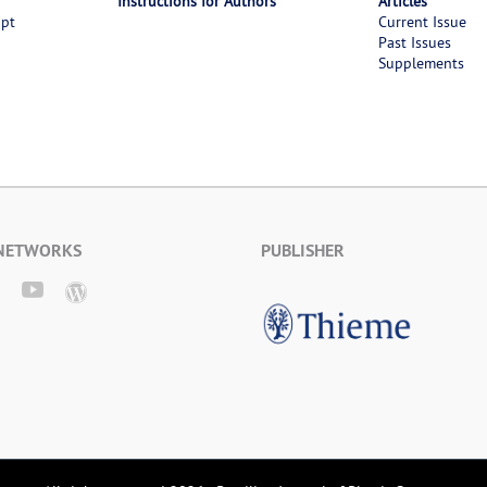
Instructions for Authors
Articles
ipt
Current Issue
Past Issues
Supplements
 NETWORKS
PUBLISHER