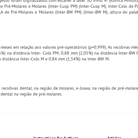
sso foram digitalizados com escâner a laser 3D Vivid 9i (Konica Minolta,
e Pré-Molares e Molares (Inter-Cusp PM) (Inter-Cusp M), Inter-Colo de P
LA de Pré-Molares e Molares (Inter-BW PM) (Inter-BW M), altura do pala
meses em relação aos valores pré-operatórios (p=0,999). As recidivas mé
) na distância Inter- Colo PM; 0,88 mm (2,05%) na distância Inter-BW
a distância Inter-Colo M e 0,84 mm (1,54%) na Inter-BW M.
 recidivas dental, na região de molares, e óssea, na região de pré-molare
dental na região de pré-molares.