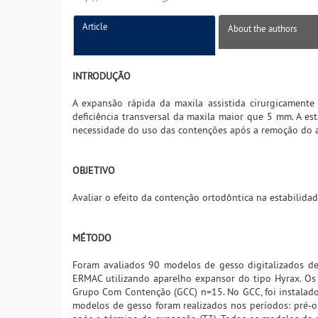
Article
About the authors
INTRODUÇÃO
A expansão rápida da maxila assistida cirurgicament
deficiência transversal da maxila maior que 5 mm. A e
necessidade do uso das contenções após a remoção do 
OBJETIVO
Avaliar o efeito da contenção ortodôntica na estabilida
MÉTODO
Foram avaliados 90 modelos de gesso digitalizados d
ERMAC utilizando aparelho expansor do tipo Hyrax. Os
Grupo Com Contenção (GCC) n=15. No GCC, foi instalad
modelos de gesso foram realizados nos períodos: pré-o