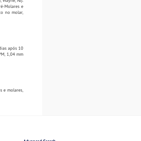
 Wayne, NJ).
ré-Molares e
to no molar,
dias após 10
 PM, 1,04 mm
s e molares,