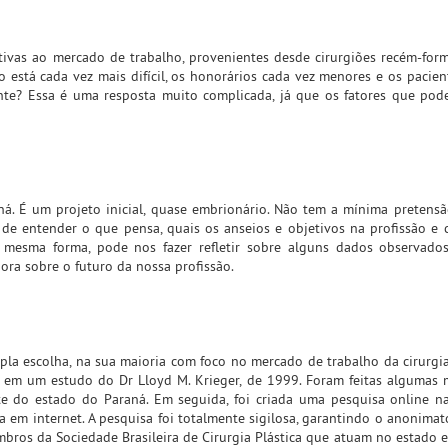
ivas ao mercado de trabalho, provenientes desde cirurgiões recém-for
 está cada vez mais difícil, os honorários cada vez menores e os pacien
nte? Essa é uma resposta muito complicada, já que os fatores que pode
aná. É um projeto inicial, quase embrionário. Não tem a mínima pretensã
m de entender o que pensa, quais os anseios e objetivos na profissão e
a mesma forma, pode nos fazer refletir sobre alguns dados observado
ra sobre o futuro da nossa profissão.
la escolha, na sua maioria com foco no mercado de trabalho da cirurgia
 em um estudo do Dr Lloyd M. Krieger, de 1999. Foram feitas algumas 
e do estado do Paraná. Em seguida, foi criada uma pesquisa online n
a em internet. A pesquisa foi totalmente sigilosa, garantindo o anonima
mbros da Sociedade Brasileira de Cirurgia Plástica que atuam no estado 