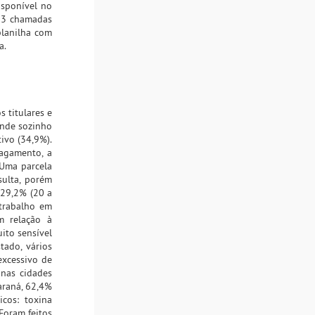
isponível no
s 3 chamadas
planilha com
a.
 titulares e
ende sozinho
ivo (34,9%).
pagamento, a
 Uma parcela
sulta, porém
 29,2% (20 a
 trabalho em
m relação à
ito sensível
tado, vários
excessivo de
 nas cidades
araná, 62,4%
cos: toxina
Foram feitos