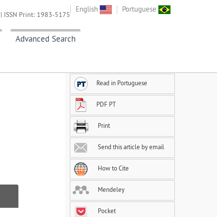
English
Portuguese
| ISSN Print: 1983-5175
Advanced Search
Read in Portuguese
PDF PT
Print
Send this article by email
How to Cite
Mendeley
Pocket