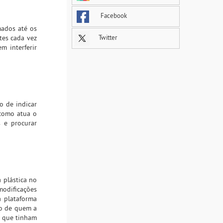
Facebook
mados até os
tes cada vez
Twitter
m interferir
o de indicar
 como atua o
s e procurar
 plástica no
modificações
a plataforma
to de quem a
e que tinham