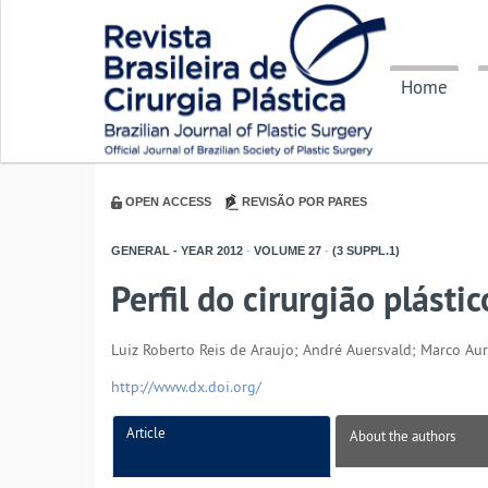
Home
OPEN ACCESS
REVISÃO POR PARES
GENERAL - YEAR
2012
-
VOLUME
27
-
(3 SUPPL.1)
Perfil do cirurgião plást
Luiz Roberto Reis de Araujo; André Auersvald; Marco Aur
http://www.dx.doi.org/
Article
About the authors