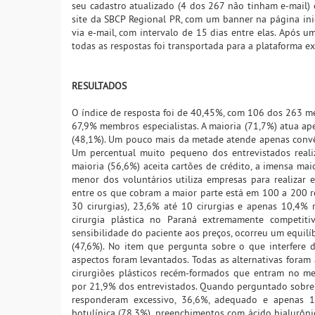
seu cadastro atualizado (4 dos 267 não tinham e-mail)
site da SBCP Regional PR, com um banner na página ini
via e-mail, com intervalo de 15 dias entre elas. Após 
todas as respostas foi transportada para a plataforma ex
RESULTADOS
O índice de resposta foi de 40,45%, com 106 dos 263 m
67,9% membros especialistas. A maioria (71,7%) atua ap
(48,1%). Um pouco mais da metade atende apenas convêni
Um percentual muito pequeno dos entrevistados realiz
maioria (56,6%) aceita cartões de crédito, a imensa mai
menor dos voluntários utiliza empresas para realizar 
entre os que cobram a maior parte está em 100 a 200 re
30 cirurgias), 23,6% até 10 cirurgias e apenas 10,4%
cirurgia plástica no Paraná extremamente competit
sensibilidade do paciente aos preços, ocorreu um equil
(47,6%). No item que pergunta sobre o que interfere d
aspectos foram levantados. Todas as alternativas foram
cirurgiões plásticos recém-formados que entram no mer
por 21,9% dos entrevistados. Quando perguntado sobre 
responderam excessivo, 36,6%, adequado e apenas 1%
botulínica (78,3%), preenchimentos com ácido hialurôni