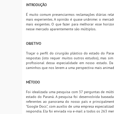
INTRODUÇÃO
É muito comum presenciarmos reclamações diárias relat
mais experientes. A opinião é quase unânime: o mercado
mais exigentes. O que fazer para melhorar esse horizo
nesse mercado aparentemente são múltiplos.
OBJETIVO
Traçar o perfil do cirurgião plástico do estado do Par
respostas (isto requer muitos outros estudos), mas si
profissional dessa especialidade em nosso estado. D
caminhos que nos levem a uma perspectiva mais animado
MÉTODO
Foi idealizada uma pesquisa com 37 perguntas de múltip
estado do Paraná. A pesquisa foi desenvolvida baseada
referentes ao panorama do nosso país e principalment
"Google Docs", com auxílio de uma empresa especializad
respondia. Ela foi enviada via e-mail a todos os 263 me