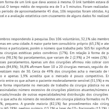
 em forma de um link que dava acesso à mesma. O link também estava d
cial. O tempo médio de resposta era de 3 a 5 minutos. Foram realizada
um período de aproximadamente 45 dias, 106 respostas foram obtidas. A 
cel e a avaliação estatística com cruzamento de alguns dados foi realizad
embros respondendo à pesquisa. Dos 106 voluntários, 32,1% são membros
enas em uma cidade. A maior parte tem consultório próprio (65,1%) e at
os e particulares, porém o número que trabalha pelo SUS foi significat
a cirurgias estéticas pelos convênios (17%). Em relação à forma de 
oria (98,1%) faz parcelamentos, que variam de 2 (2,9%) a 24 vezes (1%).
esses parcelamentos. Apenas um dos cirurgiões afirmou não cobrar con
ais (84,8%); 36,8% afirmam fazer 10 a 20 cirurgias mensais, seguido de
 realizam mais de 30. Cerca de 49% dos cirurgiões acha o mercado de
ivo e apenas 1,9% acredita que o mercado é pouco competitivo. E
íbrio entre os que acham o paciente moderadamente sensível (51,5%) e mu
e forma importante no mercado de trabalho da cirurgia plástica no es
 assinaladas: número excessivo de cirurgiões plásticos atuantes/número 
cado/invasão de outras especialidades/má distribuição dos cirurgiões
o que acha do número de residentes em cirurgia plástica formados no P
, pequeno. A grande maioria (82,1%) faz procedimentos não cirúrgi
co (45,28%), peeling químico (13,2%) e laser de CO
fracionado (13,2%). 