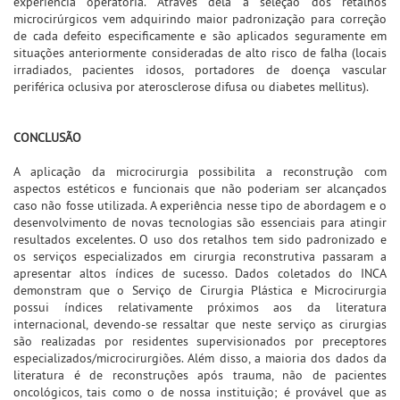
experiência operatória. Através dela a seleção dos retalhos
microcirúrgicos vem adquirindo maior padronização para correção
de cada defeito especificamente e são aplicados seguramente em
situações anteriormente consideradas de alto risco de falha (locais
irradiados, pacientes idosos, portadores de doença vascular
periférica oclusiva por aterosclerose difusa ou diabetes mellitus).
CONCLUSÃO
A aplicação da microcirurgia possibilita a reconstrução com
aspectos estéticos e funcionais que não poderiam ser alcançados
caso não fosse utilizada. A experiência nesse tipo de abordagem e o
desenvolvimento de novas tecnologias são essenciais para atingir
resultados excelentes. O uso dos retalhos tem sido padronizado e
os serviços especializados em cirurgia reconstrutiva passaram a
apresentar altos índices de sucesso. Dados coletados do INCA
demonstram que o Serviço de Cirurgia Plástica e Microcirurgia
possui índices relativamente próximos aos da literatura
internacional, devendo-se ressaltar que neste serviço as cirurgias
são realizadas por residentes supervisionados por preceptores
especializados/microcirurgiões. Além disso, a maioria dos dados da
literatura é de reconstruções após trauma, não de pacientes
oncológicos, tais como o de nossa instituição; é provável que as