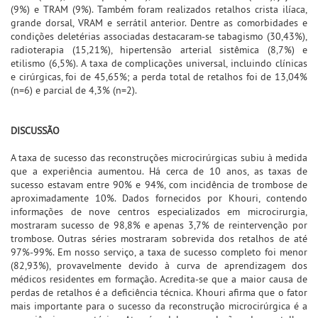
(9%) e TRAM (9%). Também foram realizados retalhos crista ilíaca,
grande dorsal, VRAM e serrátil anterior. Dentre as comorbidades e
condições deletérias associadas destacaram-se tabagismo (30,43%),
radioterapia (15,21%), hipertensão arterial sistêmica (8,7%) e
etilismo (6,5%). A taxa de complicações universal, incluindo clínicas
e cirúrgicas, foi de 45,65%; a perda total de retalhos foi de 13,04%
(n=6) e parcial de 4,3% (n=2).
DISCUSSÃO
A taxa de sucesso das reconstruções microcirúrgicas subiu à medida
que a experiência aumentou. Há cerca de 10 anos, as taxas de
sucesso estavam entre 90% e 94%, com incidência de trombose de
aproximadamente 10%. Dados fornecidos por Khouri, contendo
informações de nove centros especializados em microcirurgia,
mostraram sucesso de 98,8% e apenas 3,7% de reintervenção por
trombose. Outras séries mostraram sobrevida dos retalhos de até
97%-99%. Em nosso serviço, a taxa de sucesso completo foi menor
(82,93%), provavelmente devido à curva de aprendizagem dos
médicos residentes em formação. Acredita-se que a maior causa de
perdas de retalhos é a deficiência técnica. Khouri afirma que o fator
mais importante para o sucesso da reconstrução microcirúrgica é a