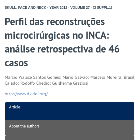
SKULL, FACE AND NECK - YEAR
2012
-
VOLUME
27
-
(3 SUPPL.1)
Perfil das reconstruções
microcirúrgicas no INCA:
análise retrospectiva de 46
casos
Marcio Walace Santos Gomes; Mario Galvão; Marcelo Moreira; Brasil
Caiado; Rodolfo Chedid; Guilherme Graziosi
http://www.dx.doi.org/
Article
About the authors