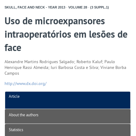
SKULL, FACE AND NECK - YEAR
2013
-
VOLUME
28
-
(3 SUPPL.1)
Uso de microexpansores
intraoperatórios em lesões de
face
Alexandre Martins Rodrigues Salgado; Roberto Kaluf; Paulo
Henrique Rassi Almeida; Iuri Barbosa Costa e Silva; Viviane Borba
Campos
http://www.dx.doi.org/
Article
About the authors
Statistics