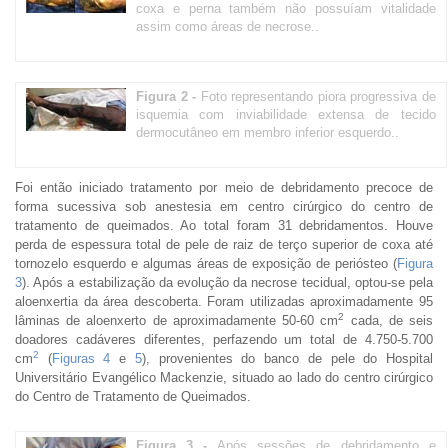
coxa e perna também não possuíam vitalidade
assim como áreas de necrose..
Figura 2 -
Foto representando piora progressiva de
isquemia com inviabilidade extensa de tecido
dermocutâneo em membro inferior esquerdo..
Foi então iniciado tratamento por meio de debridamento precoce de
forma sucessiva sob anestesia em centro cirúrgico do centro de
tratamento de queimados. Ao total foram 31 debridamentos. Houve
perda de espessura total de pele de raiz de terço superior de coxa até
tornozelo esquerdo e algumas áreas de exposição de periósteo (
Figura
3
). Após a estabilização da evolução da necrose tecidual, optou-se pela
aloenxertia da área descoberta. Foram utilizadas aproximadamente 95
2
lâminas de aloenxerto de aproximadamente 50-60 cm
cada, de seis
doadores cadáveres diferentes, perfazendo um total de 4.750-5.700
2
cm
(
Figuras 4
e
5
), provenientes do banco de pele do Hospital
Universitário Evangélico Mackenzie, situado ao lado do centro cirúrgico
do Centro de Tratamento de Queimados.
Figura 3 -
Após sessões de debridamento e