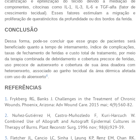
cicatrização e epitelização do tecido devido à mediação de
componentes, citocinas como IL-1, IL-3, IL-6 e TGF-alfa (fator de
crescimento tecidual). Esses fatores estimulam a migração e
proliferação de queratinócitos da profundidade ou dos bordos da ferida.
CONCLUSÃO
Dessa forma, pode-se concluir que esse grupo de pacientes será
beneficiado quanto a tempo de internamento, índice de complicações,
taxas de fechamento de feridas e custo total de tratamento, por meio
da terapia combinada de debridamento e cobertura precoce de feridas,
uso precoce de autoenxerto e cobertura de sua área doadora com
heteroenxerto, associado ao ganho tecidual da área dérmica afetada
4
com uso do aloenxerto
.
REFERÊNCIAS
1.
Frykberg RG, Banks J. Challenges in the Treatment of Chronic
Wounds. Phoenix, Arizona: Adv Wound Care. 2015 mai; 4(9):560-82.
2.
Nuñez-Gutiérrez H, Castro-Muñozledo F, Kuri-Harcuch W.
Combined Use of Allograft and Autograft Epidermal Cultures in
Therapy of Burns. Plast Reconstr Surg. 1996 nov; 98(6):929-39.
3.
Fletcher JL, Cancio LC, Sinha I, Leung KP, Renz EM, Chan RK.