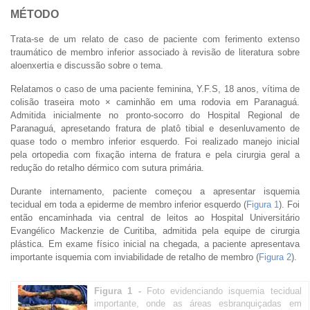
MÉTODO
Trata-se de um relato de caso de paciente com ferimento extenso
traumático de membro inferior associado à revisão de literatura sobre
aloenxertia e discussão sobre o tema.
Relatamos o caso de uma paciente feminina, Y.F.S, 18 anos, vítima de
colisão traseira moto × caminhão em uma rodovia em Paranaguá.
Admitida inicialmente no pronto-socorro do Hospital Regional de
Paranaguá, apresetando fratura de platô tibial e desenluvamento de
quase todo o membro inferior esquerdo. Foi realizado manejo inicial
pela ortopedia com fixação interna de fratura e pela cirurgia geral a
redução do retalho dérmico com sutura primária.
Durante internamento, paciente começou a apresentar isquemia
tecidual em toda a epiderme de membro inferior esquerdo (
Figura 1
). Foi
então encaminhada via central de leitos ao Hospital Universitário
Evangélico Mackenzie de Curitiba, admitida pela equipe de cirurgia
plástica. Em exame físico inicial na chegada, a paciente apresentava
importante isquemia com inviabilidade de retalho de membro (
Figura 2
).
Figura 1 -
Foto evidenciando isquemia tecidual
importante, onde as áreas esbranquiçadas em