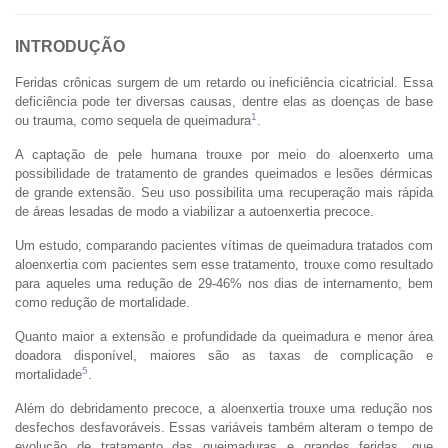
INTRODUÇÃO
Feridas crônicas surgem de um retardo ou ineficiência cicatricial. Essa
deficiência pode ter diversas causas, dentre elas as doenças de base
1
ou trauma, como sequela de queimadura
.
A captação de pele humana trouxe por meio do aloenxerto uma
possibilidade de tratamento de grandes queimados e lesões dérmicas
de grande extensão. Seu uso possibilita uma recuperação mais rápida
de áreas lesadas de modo a viabilizar a autoenxertia precoce.
Um estudo, comparando pacientes vítimas de queimadura tratados com
aloenxertia com pacientes sem esse tratamento, trouxe como resultado
para aqueles uma redução de 29-46% nos dias de internamento, bem
como redução de mortalidade.
Quanto maior a extensão e profundidade da queimadura e menor área
doadora disponível, maiores são as taxas de complicação e
5
mortalidade
.
Além do debridamento precoce, a aloenxertia trouxe uma redução nos
desfechos desfavoráveis. Essas variáveis também alteram o tempo de
evolução de tratamento das queimaduras e grandes feridas, que