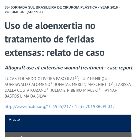
35ª JORNADA SUL BRASILEIRA DE CIRURGIA PLÁSTICA - YEAR
2019
-
VOLUME
34
-
(SUPPL.1)
Uso de aloenxertia no
tratamento de feridas
extensas: relato de caso
Allograft use at extensive wound treatment - case report
1,*
LUCAS EDUARDO OLIVEIRA PASCOLAT
; LUIZ HENRIQUE
1
1
AUERSWALD CALOMENO
; JONATAS MERLIN MASCHIETTO
; LARISSA
1
1
DALLA COSTA KUZANO
; JULIANE RIBEIRO MIALSKI
; TAYNAH
1
BASTOS LIMA DA SILVA
http://www.dx.doi.org/10.5935/2177-1235.2019RBCP0032
Article