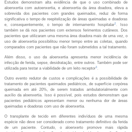
Estudos demonstram alta evidência de que o uso combinado de
aloenxertia com autoenxertia, e aloenxertia da área doadora, eleva a
sobrevida dos pacientes com grandes queimados, reduz de forma
significativa o tempo de reepitelização de áreas queimadas e doadoras
2
e, consequentemente, o tempo de internamento hospitalar
. Isso
também se dá nos pacientes com extensos ferimentos cutâneos. Dos
pacientes que utilizaram uma mesma área doadora mais de uma vez, o
uso de aloenxertia possibilitou menor tempo entre as coletas, quando
comparados com pacientes que não foram submetidos a tal tratamento.
Além disso, o uso da aloenxertia apresenta menor incidência de
infecção de ferida, sepse, desidratação, entre outros. Também pode ser
3
utilizada para testar a viabilidade de um leito receptor
.
Outro evento redutor de custos e complicações é a possibilidade de
tratamento de pacientes queimados pediátricos, de superfície corpórea
queimada em até 20%, de serem tratados ambulatorialmente com
auxílio da aloenxertia. Isso é possível, pois estudos demonstram que
pacientes pediátricos apresentam menor ou nenhuma dor de áreas
queimadas e doadoras com uso de aloenxertia.
O transplante de tecido em diferentes indivíduos de uma mesma
espécie não deve ser considerado como tratamento definitivo da ferida
de um paciente. Contudo, o aloenxerto promove mais rápida