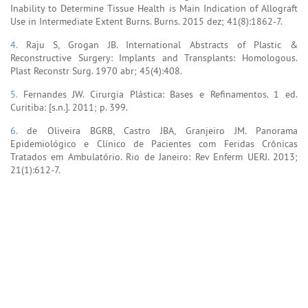
Inability to Determine Tissue Health is Main Indication of Allograft
Use in Intermediate Extent Burns. Burns. 2015 dez; 41(8):1862-7.
4.
Raju S, Grogan JB. International Abstracts of Plastic &
Reconstructive Surgery: Implants and Transplants: Homologous.
Plast Reconstr Surg. 1970 abr; 45(4):408.
5.
Fernandes JW. Cirurgia Plástica: Bases e Refinamentos. 1 ed.
Curitiba: [s.n.]. 2011; p. 399.
6.
de Oliveira BGRB, Castro JBA, Granjeiro JM. Panorama
Epidemiológico e Clínico de Pacientes com Feridas Crônicas
Tratados em Ambulatório. Rio de Janeiro: Rev Enferm UERJ. 2013;
21(1):612-7.