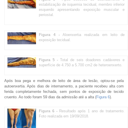
estabilização de isquemia tecidual, membro inferior
esquerdo apresentando exposição muscular e
periostal.
Figura 4 -
Aloenxertia realizada em leito de
exposição tecidual.
Figura 5 -
Total de seis doadores cadáveres e
superfície de 4.750 a 5.700 cm2 de heteroenxerto.
Após boa pega e melhora de leito de área de lesão, optou-se pela
autoenxertia. Após dias de internamento, a paciente recebeu alta com
ferida completamente fechada, sem pontos de exposição de tecido
cruento. Ao todo foram 59 dias da admissão até a alta (
Figura 6
).
Figura 6 -
Resultado após 1 ano de tratamento.
Foto realizada em 19/09/2018.