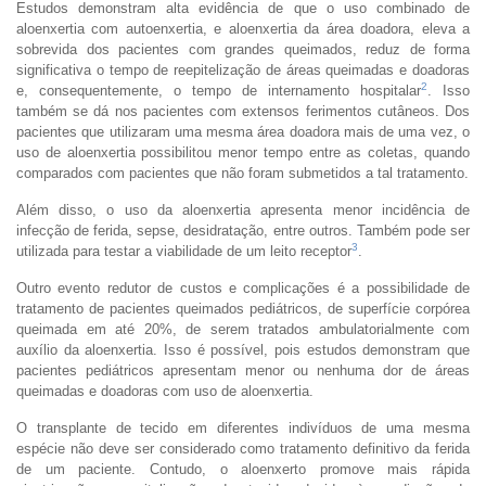
Estudos demonstram alta evidência de que o uso combinado de
aloenxertia com autoenxertia, e aloenxertia da área doadora, eleva a
sobrevida dos pacientes com grandes queimados, reduz de forma
significativa o tempo de reepitelização de áreas queimadas e doadoras
2
e, consequentemente, o tempo de internamento hospitalar
. Isso
também se dá nos pacientes com extensos ferimentos cutâneos. Dos
pacientes que utilizaram uma mesma área doadora mais de uma vez, o
uso de aloenxertia possibilitou menor tempo entre as coletas, quando
comparados com pacientes que não foram submetidos a tal tratamento.
Além disso, o uso da aloenxertia apresenta menor incidência de
infecção de ferida, sepse, desidratação, entre outros. Também pode ser
3
utilizada para testar a viabilidade de um leito receptor
.
Outro evento redutor de custos e complicações é a possibilidade de
tratamento de pacientes queimados pediátricos, de superfície corpórea
queimada em até 20%, de serem tratados ambulatorialmente com
auxílio da aloenxertia. Isso é possível, pois estudos demonstram que
pacientes pediátricos apresentam menor ou nenhuma dor de áreas
queimadas e doadoras com uso de aloenxertia.
O transplante de tecido em diferentes indivíduos de uma mesma
espécie não deve ser considerado como tratamento definitivo da ferida
de um paciente. Contudo, o aloenxerto promove mais rápida