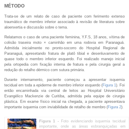
MÉTODO
Trata-se de um relato de caso de paciente com ferimento extenso
traumático de membro inferior associado à revisão de literatura sobre
aloenxertia e discussão sobre o tema.
Relatamos o caso de uma paciente feminina, Y.F.S, 18 anos, vítima de
colisão traseira moto × caminhão em uma rodovia em Paranaguá.
Admitida inicialmente no pronto-socorro do Hospital Regional de
Paranaguá, apresetando fratura de platô tibial e desenluvamento de
quase todo o membro inferior esquerdo. Foi realizado manejo inicial
pela ortopedia com fixação interna de fratura e pela cirurgia geral a
redução do retalho dérmico com sutura primária.
Durante internamento, paciente começou a apresentar isquemia
tecidual em toda a epiderme de membro inferior esquerdo (
Figura 1
). Foi
então encaminhada via central de leitos ao Hospital Universitário
Evangélico Mackenzie de Curitiba, admitida pela equipe de cirurgia
plástica. Em exame físico inicial na chegada, a paciente apresentava
importante isquemia com inviabilidade de retalho de membro (
Figura 2
).
Figura 1 -
Foto evidenciando isquemia tecidual
importante, onde as áreas esbranquiçadas em