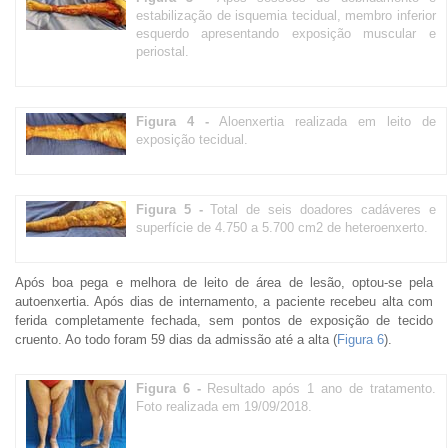
estabilização de isquemia tecidual, membro inferior
esquerdo apresentando exposição muscular e
periostal.
Figura 4 -
Aloenxertia realizada em leito de
exposição tecidual.
Figura 5 -
Total de seis doadores cadáveres e
superfície de 4.750 a 5.700 cm2 de heteroenxerto.
Após boa pega e melhora de leito de área de lesão, optou-se pela
autoenxertia. Após dias de internamento, a paciente recebeu alta com
ferida completamente fechada, sem pontos de exposição de tecido
cruento. Ao todo foram 59 dias da admissão até a alta (
Figura 6
).
Figura 6 -
Resultado após 1 ano de tratamento.
Foto realizada em 19/09/2018.