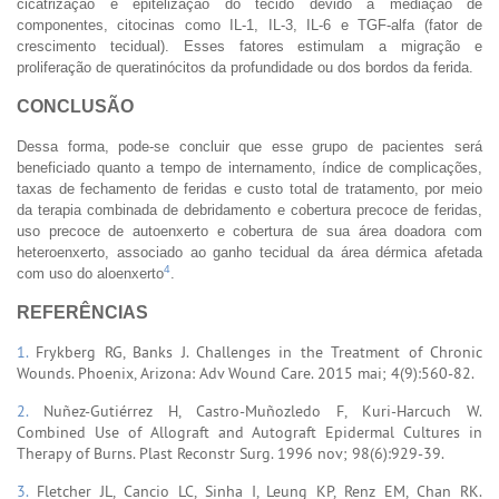
cicatrização e epitelização do tecido devido à mediação de
componentes, citocinas como IL-1, IL-3, IL-6 e TGF-alfa (fator de
crescimento tecidual). Esses fatores estimulam a migração e
proliferação de queratinócitos da profundidade ou dos bordos da ferida.
CONCLUSÃO
Dessa forma, pode-se concluir que esse grupo de pacientes será
beneficiado quanto a tempo de internamento, índice de complicações,
taxas de fechamento de feridas e custo total de tratamento, por meio
da terapia combinada de debridamento e cobertura precoce de feridas,
uso precoce de autoenxerto e cobertura de sua área doadora com
heteroenxerto, associado ao ganho tecidual da área dérmica afetada
4
com uso do aloenxerto
.
REFERÊNCIAS
1.
Frykberg RG, Banks J. Challenges in the Treatment of Chronic
Wounds. Phoenix, Arizona: Adv Wound Care. 2015 mai; 4(9):560-82.
2.
Nuñez-Gutiérrez H, Castro-Muñozledo F, Kuri-Harcuch W.
Combined Use of Allograft and Autograft Epidermal Cultures in
Therapy of Burns. Plast Reconstr Surg. 1996 nov; 98(6):929-39.
3.
Fletcher JL, Cancio LC, Sinha I, Leung KP, Renz EM, Chan RK.