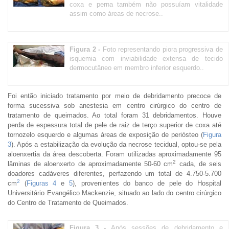
coxa e perna também não possuíam vitalidade
assim como áreas de necrose..
Figura 2 -
Foto representando piora progressiva de
isquemia com inviabilidade extensa de tecido
dermocutâneo em membro inferior esquerdo..
Foi então iniciado tratamento por meio de debridamento precoce de
forma sucessiva sob anestesia em centro cirúrgico do centro de
tratamento de queimados. Ao total foram 31 debridamentos. Houve
perda de espessura total de pele de raiz de terço superior de coxa até
tornozelo esquerdo e algumas áreas de exposição de periósteo (
Figura
3
). Após a estabilização da evolução da necrose tecidual, optou-se pela
aloenxertia da área descoberta. Foram utilizadas aproximadamente 95
2
lâminas de aloenxerto de aproximadamente 50-60 cm
cada, de seis
doadores cadáveres diferentes, perfazendo um total de 4.750-5.700
2
cm
(
Figuras 4
e
5
), provenientes do banco de pele do Hospital
Universitário Evangélico Mackenzie, situado ao lado do centro cirúrgico
do Centro de Tratamento de Queimados.
Figura 3 -
Após sessões de debridamento e