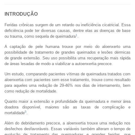
INTRODUÇÃO
Feridas crônicas surgem de um retardo ou ineficiência cicatricial. Essa
deficiência pode ter diversas causas, dentre elas as doenças de base
1
ou trauma, como sequela de queimadura
.
A captação de pele humana trouxe por meio do aloenxerto uma
possibilidade de tratamento de grandes queimados e lesões dérmicas
de grande extensão. Seu uso possibilita uma recuperação mais rápida
de áreas lesadas de modo a viabilizar a autoenxertia precoce.
Um estudo, comparando pacientes vítimas de queimadura tratados com
aloenxertia com pacientes sem esse tratamento, trouxe como resultado
para aqueles uma redução de 29-46% nos dias de internamento, bem
como redução de mortalidade.
Quanto maior a extensão e profundidade da queimadura e menor área
doadora disponível, maiores são as taxas de complicação e
5
mortalidade
.
Além do debridamento precoce, a aloenxertia trouxe uma redução nos
desfechos desfavoráveis. Essas variáveis também alteram o tempo de
evolução de tratamento das queimaduras e grandes feridas, que