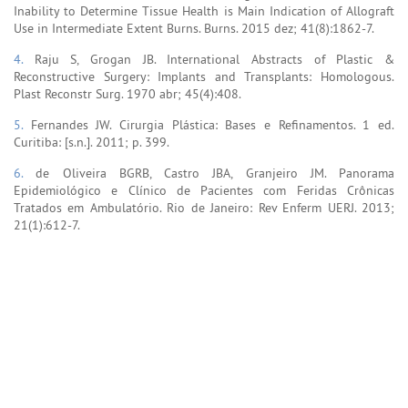
Inability to Determine Tissue Health is Main Indication of Allograft
Use in Intermediate Extent Burns. Burns. 2015 dez; 41(8):1862-7.
4.
Raju S, Grogan JB. International Abstracts of Plastic &
Reconstructive Surgery: Implants and Transplants: Homologous.
Plast Reconstr Surg. 1970 abr; 45(4):408.
5.
Fernandes JW. Cirurgia Plástica: Bases e Refinamentos. 1 ed.
Curitiba: [s.n.]. 2011; p. 399.
6.
de Oliveira BGRB, Castro JBA, Granjeiro JM. Panorama
Epidemiológico e Clínico de Pacientes com Feridas Crônicas
Tratados em Ambulatório. Rio de Janeiro: Rev Enferm UERJ. 2013;
21(1):612-7.