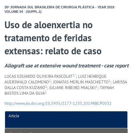
35ª JORNADA SUL BRASILEIRA DE CIRURGIA PLÁSTICA - YEAR
2019
-
VOLUME
34
-
(SUPPL.1)
Uso de aloenxertia no
tratamento de feridas
extensas: relato de caso
Allograft use at extensive wound treatment - case report
1,*
LUCAS EDUARDO OLIVEIRA PASCOLAT
; LUIZ HENRIQUE
1
1
AUERSWALD CALOMENO
; JONATAS MERLIN MASCHIETTO
; LARISSA
1
1
DALLA COSTA KUZANO
; JULIANE RIBEIRO MIALSKI
; TAYNAH
1
BASTOS LIMA DA SILVA
http://www.dx.doi.org/10.5935/2177-1235.2019RBCP0032
Article