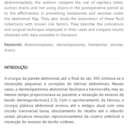
abdominoplasty, the authors compare the use of capillary tubes,
suction drains and not using drains in the postoperative period as
to the effictiveness in preventing hematomas and seromas under
the abdominal flap. They also study the association of these fluid
collections with known risk factors. They describe the indications
and surgical technique employed in their cases and compare results
obtained with data available in literature.
Keywords:
Abdominoplasty; dermolipectomy; hematoma; seroma;
drains
INTRODUÇÃO
A cirurgia da parede abdominal, até o final do séc. XIX, limitava-se a
ressecções pequenas e correções de hérnias abdominais. Nesses
casos, a dermolipectomia abdominal facilitava a herniorrafia, mas ao
mesmo tempo proporcionava ao paciente a ressecção do excesso de
tecido dermogorduroso(1,2,3). Com o aprimoramento da técnica, a
cirurgia plástica abdominal evoluiu até o estágio atual com uma
incisão transversal baixa, descolamento do retalho até o rebordo
costal, plicatura muscular, reposicionamento da cicatriz umbilical e
ressecção do excesso de tecido cutâneo.