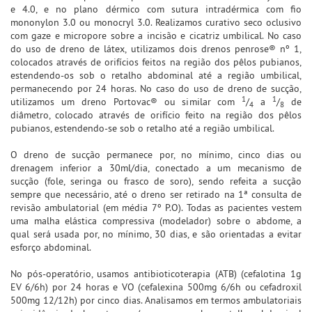
e 4.0, e no plano dérmico com sutura intradérmica com fio
mononylon 3.0 ou monocryl 3.0. Realizamos curativo seco oclusivo
com gaze e micropore sobre a incisão e cicatriz umbilical. No caso
do uso de dreno de látex, utilizamos dois drenos penrose® nº 1,
colocados através de orifícios feitos na região dos pêlos pubianos,
estendendo-os sob o retalho abdominal até a região umbilical,
permanecendo por 24 horas. No caso do uso de dreno de sucção,
1
1
utilizamos um dreno Portovac® ou similar com
/
a
/
de
4
8
diâmetro, colocado através de orifício feito na região dos pêlos
pubianos, estendendo-se sob o retalho até a região umbilical.
O dreno de sucção permanece por, no mínimo, cinco dias ou
drenagem inferior a 30ml/dia, conectado a um mecanismo de
sucção (fole, seringa ou frasco de soro), sendo refeita a sucção
sempre que necessário, até o dreno ser retirado na 1ª consulta de
revisão ambulatorial (em média 7º P.O). Todas as pacientes vestem
uma malha elástica compressiva (modelador) sobre o abdome, a
qual será usada por, no mínimo, 30 dias, e são orientadas a evitar
esforço abdominal.
No pós-operatório, usamos antibioticoterapia (ATB) (cefalotina 1g
EV 6/6h) por 24 horas e VO (cefalexina 500mg 6/6h ou cefadroxil
500mg 12/12h) por cinco dias. Analisamos em termos ambulatoriais