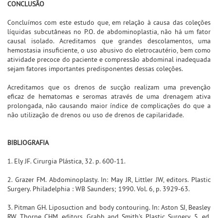
CONCLUSÃO
Concluímos com este estudo que, em relação à causa das coleções
líquidas subcutâneas no P.O. de abdominoplastia, não há um fator
causal isolado. Acreditamos que grandes descolamentos, uma
hemostasia insuficiente, o uso abusivo do eletrocautério, bem como
atividade precoce do paciente e compressão abdominal inadequada
sejam fatores importantes predisponentes dessas coleções.
Acreditamos que os drenos de sucção realizam uma prevenção
eficaz de hematomas e seromas através de uma drenagem ativa
prolongada, não causando maior índice de complicações do que a
não utilização de drenos ou uso de drenos de capilaridade.
BIBLIOGRAFIA
1. Ely JF. Cirurgia Plástica, 32. p. 600-11.
2. Grazer FM. Abdominoplasty. In: May JR, Littler JW, editors. Plastic
Surgery. Philadelphia : WB Saunders; 1990. Vol. 6, p. 3929-63.
3. Pitman GH. Liposuction and body contouring. In: Aston SJ, Beasley
RW, Thorne CHM, editors. Grabb and Smith's Plastic Surgery. 5. ed.