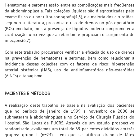
Hematomas e seromas estão entre as complicações mais freqüentes
da abdominoplastia. Tais coleções líquidas são diagnosticadas pelo
exame físico ou por ultra-sonografia(4,5), e a maioria dos cirurgiões,
segundo a literatura, preconiza o uso de drenos no pós-operatório
(P.O.) imediato, pois a presença de líquidos poderia comprometer a
cicatrização, uma vez que a retardam e propiciam o surgimento de
infecções(6,7).
Com este trabalho procuramos verificar a eficácia do uso de drenos
na prevenção de hematomas e seromas, bem como relacionar a
incidência dessas coleções com os fatores de risco: hipertensão
arterial sistêmica (HAS), uso de antiinflamatórios não-esteróides
(AINEs) e tabagismo.
PACIENTES E MÉTODOS
A realização deste trabalho se baseia na avaliação dos pacientes
que no período de janeiro de 1999 a novembro de 2000 se
submeteram à abdominoplastia no Serviço de Cirurgia Plástica do
Hospital São Lucas da PUCRS. Através de um estudo prospectivo
randomizado, avaliamos um total de 69 pacientes divididos em três
grupos: grupo I (n=24) - em que se utilizou dreno de látex