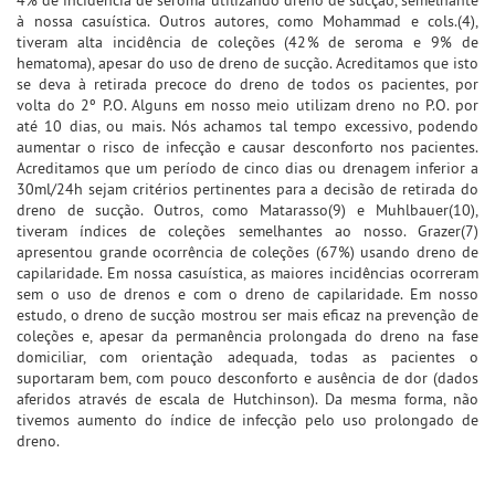
4% de incidência de seroma utilizando dreno de sucção, semelhante
à nossa casuística. Outros autores, como Mohammad e cols.(4),
tiveram alta incidência de coleções (42% de seroma e 9% de
hematoma), apesar do uso de dreno de sucção. Acreditamos que isto
se deva à retirada precoce do dreno de todos os pacientes, por
volta do 2º P.O. Alguns em nosso meio utilizam dreno no P.O. por
até 10 dias, ou mais. Nós achamos tal tempo excessivo, podendo
aumentar o risco de infecção e causar desconforto nos pacientes.
Acreditamos que um período de cinco dias ou drenagem inferior a
30ml/24h sejam critérios pertinentes para a decisão de retirada do
dreno de sucção. Outros, como Matarasso(9) e Muhlbauer(10),
tiveram índices de coleções semelhantes ao nosso. Grazer(7)
apresentou grande ocorrência de coleções (67%) usando dreno de
capilaridade. Em nossa casuística, as maiores incidências ocorreram
sem o uso de drenos e com o dreno de capilaridade. Em nosso
estudo, o dreno de sucção mostrou ser mais eficaz na prevenção de
coleções e, apesar da permanência prolongada do dreno na fase
domiciliar, com orientação adequada, todas as pacientes o
suportaram bem, com pouco desconforto e ausência de dor (dados
aferidos através de escala de Hutchinson). Da mesma forma, não
tivemos aumento do índice de infecção pelo uso prolongado de
dreno.