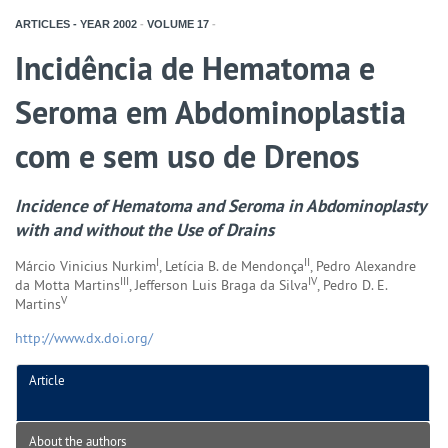
ARTICLES - YEAR
2002
-
VOLUME
17
-
Incidência de Hematoma e
Seroma em Abdominoplastia
com e sem uso de Drenos
Incidence of Hematoma and Seroma in Abdominoplasty
with and without the Use of Drains
I
II
Márcio Vinicius Nurkim
, Letícia B. de Mendonça
, Pedro Alexandre
III
IV
da Motta Martins
, Jefferson Luis Braga da Silva
, Pedro D. E.
V
Martins
http://www.dx.doi.org/
Article
About the authors