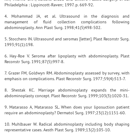
Philadelphia : Lippincott-Raven; 1997. p. 669-92.
4. Mohammad JA, et al. Ultrasound in the diagnosis and
management of fluid collection complications following
abdominoplasty. Ann Plast Surg. 1998;41(5)498-502.
5. Stocchero IN. Ultrasound and seromas [letter]. Plast Reconstr Surg.
1993;91(1):198.
6. Hay-Roe V. Seroma after lipoplasty with abdominoplasty. Plast
Reconstr Surg. 1991;87(5):997-8.
7. Grazer FM, Goldwyn RM. Abdominoplasty assessed by survey, with
emphasis on complications. Plast Reconstr Surg. 1977;59(4):513-7.
8. Shestak KC. Marriage abdominoplasty expands the mini-
abdominoplasty concept. Plast Reconstr Surg. 1999;103(3):1020-31.
9. Matarasso A, Matarasso SL. When does your liposuction patient
require an abdominoplasty? Dermatol Surg. 1997;23(12):1151-60.
10. Muhlbauer W. Radical abdominoplasty including body shaping
representative cases. Aesth Plast Surg. 1989;13(2):105-10.