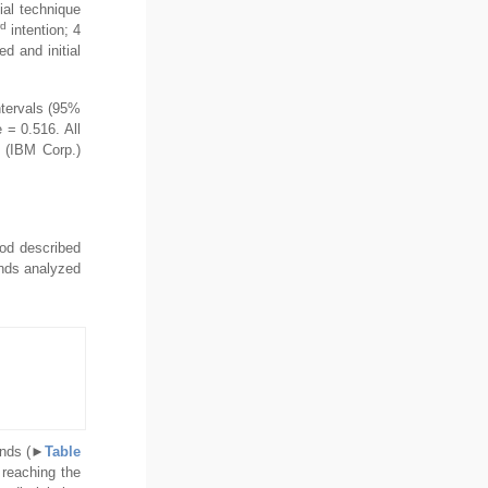
ial technique
rd
intention; 4
d and initial
ntervals (95%
= 0.516. All
 (IBM Corp.)
iod described
unds analyzed
nds (
►
Table
 reaching the