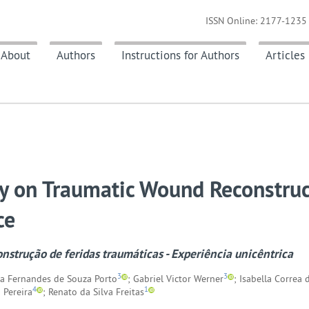
ISSN Online: 2177-1235 
About
Authors
Instructions for Authors
Articles
y on Traumatic Wound Reconstruc
ce
nstrução de feridas traumáticas - Experiência unicêntrica
3
3
cia Fernandes de Souza Porto
; Gabriel Victor Werner
; Isabella Correa 
4
1
 Pereira
; Renato da Silva Freitas