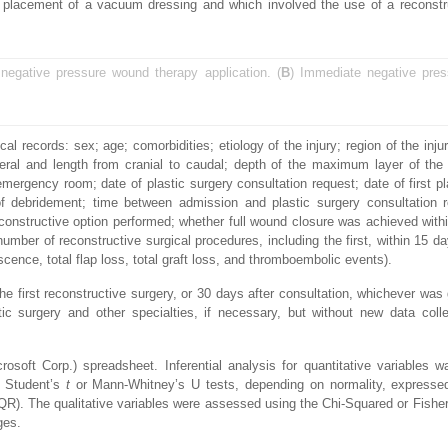
 placement of a vacuum dressing and which involved the use of a reconstr
negative pressure wound therapy application. (
B
) Immediate negative pre
l records: sex; age; comorbidities; etiology of the injury; region of the injury
ral and length from cranial to caudal; depth of the maximum layer of the 
emergency room; date of plastic surgery consultation request; date of first pl
 of debridement; time between admission and plastic surgery consultation 
reconstructive option performed; whether full wound closure was achieved with
 number of reconstructive surgical procedures, including the first, within 15 d
cence, total flap loss, total graft loss, and thromboembolic events).
he first reconstructive surgery, or 30 days after consultation, whichever was g
tic surgery and other specialties, if necessary, but without new data coll
osoft Corp.) spreadsheet. Inferential analysis for quantitative variables w
y Student’s
t
or Mann-Whitney’s U tests, depending on normality, express
IQR). The qualitative variables were assessed using the Chi-Squared or Fisher
ges.