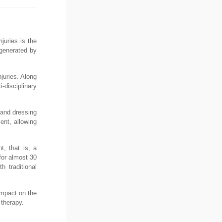
juries is the
 generated by
juries. Along
-disciplinary
 and dressing
ient, allowing
, that is, a
for almost 30
 traditional
impact on the
 therapy.