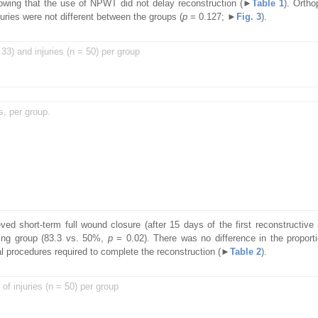
howing that the use of NPWT did not delay reconstruction (
►
Table 1
). Ortho
uries were not different between the groups (
p
= 0.127;
►
Fig. 3
).
 33) and injuries (n = 50) per group
s, per group.
short-term full wound closure (after 15 days of the first reconstructive 
ssing group (83.3 vs. 50%,
p
= 0.02). There was no difference in the propor
l procedures required to complete the reconstruction (
►
Table 2
).
f injuries (n = 50) per group