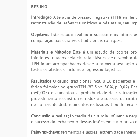
RESUMO
Introdução
A terapia de pressão negativa (TPN) em ferid
reconstrução de lesões traumáticas. Ainda assim, seu i
Objetivos
Este estudo avaliou o sucesso e os fatores a
comparação aos curativos tradicionais com gaze.
Materiais e Métodos
Este é um estudo de coorte pros
inferiores tratados pela cirurgia plástica de dezembro 
TPN foram acompanhados desde a primeira avaliação até
testes estatísticos, incluindo regressão logística.
Resultados
O grupo tradicional incluiu 18 pacientes e 
ferida foimaior no grupoTPN (83,3 vs. 50%, p=0,02). 
(p=0,005) e aumentou a probabilidade de cicatrizaçã
procedimento reconstrutivo reduziu o sucesso da cicat
no número de desbridamentos realizados, tipo de recons
Conclusão
A realização tardia da cirurgia influencia n
o sucesso do fechamento dessas lesões em curto prazo 
Palavras-chave:
ferimentos e lesões; extremidade inferio