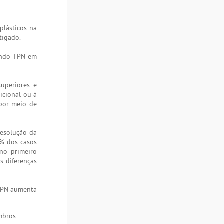
plásticos na
tigado.
zando TPN em
uperiores e
icional ou à
 por meio de
resolução da
1% dos casos
no primeiro
s diferenças
 TPN aumenta
embros