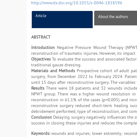
http://www.dx.doi.org/10.1055/s-0046-1818596
Article
About the authors
ABSTRACT
Introduction
Negative Pressure Wound Therapy (NPWT) 
reconstruction of traumatic injuries. However, its impac
Objectives
To evaluate the success and associated fact
traditional gauze dressing.
Materials and Methods
Prospective cohort of adult pat
surgery, from December 2022 to February 2024. Patient
until 15 days after reconstructive surgery. The variables
Results
There were 18 patients and 32 wounds included
NPWT group. There was a higher wound resolution in t
reconstruction in 61.1% of the cases (p=0.005) and incr
reconstructive surgery reduced short-term healing su
debridement performed, type of reconstruction, and comp
Conclusion
Delaying surgery negatively influences the 
success in closing these injuries and reduces the comple
Keywords:
wounds and injuries; lower extremity; recons