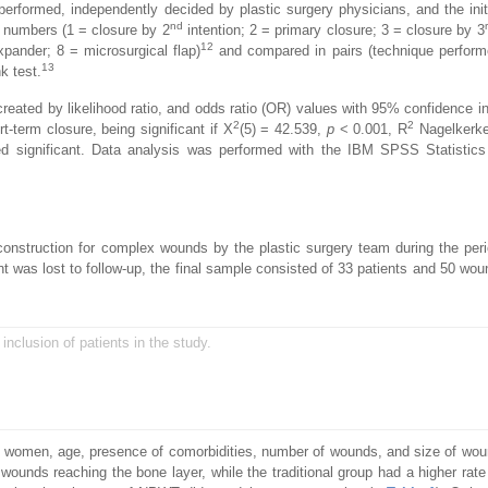
erformed, independently decided by plastic surgery physicians, and the init
nd
e numbers (1 = closure by 2
intention; 2 = primary closure; 3 = closure by 3
12
expander; 8 = microsurgical flap)
and compared in pairs (technique performe
13
k test.
reated by likelihood ratio, and odds ratio (OR) values with 95% confidence i
2
2
t-term closure, being significant if X
(5) = 42.539,
p
< 0.001, R
Nagelkerke 
ed significant. Data analysis was performed with the IBM SPSS Statistics
onstruction for complex wounds by the plastic surgery team during the per
nt was lost to follow-up, the final sample consisted of 33 patients and 50 wo
 inclusion of patients in the study.
d women, age, presence of comorbidities, number of wounds, and size of wou
wounds reaching the bone layer, while the traditional group had a higher rate