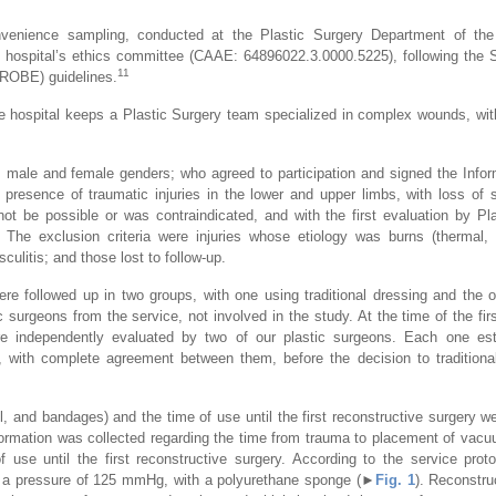
nvenience sampling, conducted at the Plastic Surgery Department of the
he hospital’s ethics committee (CAAE: 64896022.3.0000.5225), following the 
11
TROBE) guidelines.
he hospital keeps a Plastic Surgery team specialized in complex wounds, wi
er; male and female genders; who agreed to participation and signed the Inf
 presence of traumatic injuries in the lower and upper limbs, with loss of s
t be possible or was contraindicated, and with the first evaluation by Pl
e exclusion criteria were injuries whose etiology was burns (thermal, el
ulitis; and those lost to follow-up.
re followed up in two groups, with one using traditional dressing and the
surgeons from the service, not involved in the study. At the time of the firs
re independently evaluated by two of our plastic surgeons. Each one est
n), with complete agreement between them, before the decision to traditiona
ol, and bandages) and the time of use until the first reconstructive surgery 
information was collected regarding the time from trauma to placement of vac
 use until the first reconstructive surgery. According to the service pro
t a pressure of 125 mmHg, with a polyurethane sponge (
►
Fig. 1
). Reconstru