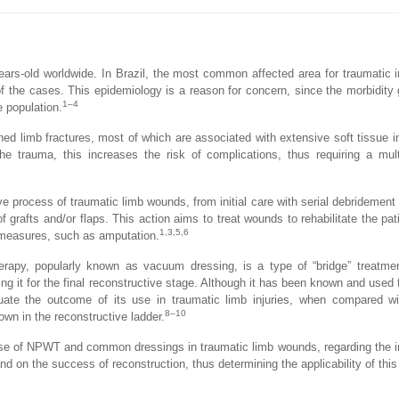
ars-old worldwide. In Brazil, the most common affected area for traumatic in
 of the cases. This epidemiology is a reason for concern, since the morbidity
1–4
 population.
d limb fractures, most of which are associated with extensive soft tissue in
 trauma, this increases the risk of complications, thus requiring a multi
ve process of traumatic limb wounds, from initial care with serial debridement
f grafts and/or flaps. This action aims to treat wounds to rehabilitate the pat
1,3,5,6
ic measures, such as amputation.
py, popularly known as vacuum dressing, is a type of “bridge” treatment
g it for the final reconstructive stage. Although it has been known and used 
ate the outcome of its use in traumatic limb injuries, when compared with
8–10
wn in the reconstructive ladder.
 use of NPWT and common dressings in traumatic limb wounds, regarding the 
nd on the success of reconstruction, thus determining the applicability of this