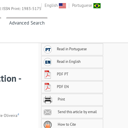
English
Portuguese
| ISSN Print: 1983-5175
Advanced Search
Read in Portuguese
Read in English
PDF PT
tion -
PDF EN
Print
Send this article by email
4
de Oliveira
How to Cite