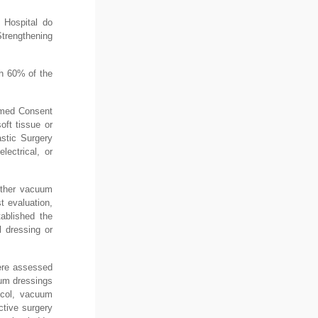
 Hospital do
Strengthening
th 60% of the
ormed Consent
oft tissue or
astic Surgery
ectrical, or
 other vacuum
t evaluation,
ablished the
l dressing or
were assessed
uum dressings
tocol, vacuum
ctive surgery