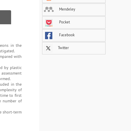
Mendeley
Pocket
Facebook
eons in the
Twitter
stigated.
ompared with
d by plastic
t assessment
formed.
luded in the
omplexity of
ime to first
he number of
e short-term