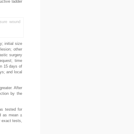
uctive ladder
ssure wound
; initial size
lesion; other
astic surgery
request; time
in 15 days of
ays; and local
reater. After
ection by the
as tested for
ed as mean ±
 exact tests,