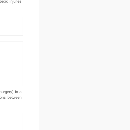
pedic injuries
surgery) in a
tions between