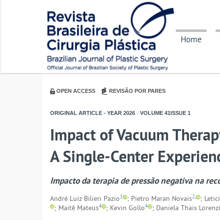
Home
OPEN ACCESS
REVISÃO POR PARES
ORIGINAL ARTICLE - YEAR
2026
-
VOLUME
41ISSUE
1
Impact of Vacuum Therap
A Single-Center Experien
Impacto da terapia de pressão negativa na reco
1
2,
André Luiz Bilieri Pazio
; Pietro Maran Novais
; Leti
4
4
; Maitê Mateus
; Kevin Gollo
; Daniela Thais Lorenzi