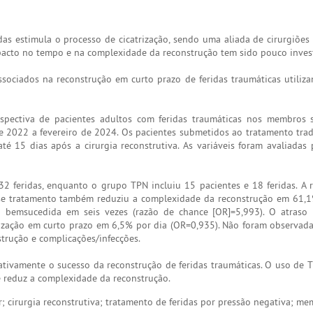
as estimula o processo de cicatrização, sendo uma aliada de cirurgiões 
mpacto no tempo e na complexidade da reconstrução tem sido pouco inves
ssociados na reconstrução em curto prazo de feridas traumáticas utili
pectiva de pacientes adultos com feridas traumáticas nos membros s
de 2022 a fevereiro de 2024. Os pacientes submetidos ao tratamento trad
 15 dias após a cirurgia reconstrutiva. As variáveis foram avaliadas
32 feridas, enquanto o grupo TPN incluiu 15 pacientes e 18 feridas. A 
Esse tratamento também reduziu a complexidade da reconstrução em 61,
o bemsucedida em seis vezes (razão de chance [OR]=5,993). O atraso 
rização em curto prazo em 6,5% por dia (OR=0,935). Não foram observada
trução e complicações/infecções.
egativamente o sucesso da reconstrução de feridas traumáticas. O uso de
e reduz a complexidade da reconstrução.
r; cirurgia reconstrutiva; tratamento de feridas por pressão negativa; m