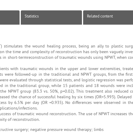
Statistics
Related content
stimulates the wound healing process, being an ally to plastic surg
t on the time and complexity of reconstruction has only been vaguely inve
ors in short-termreconstruction of traumatic wounds using NPWT, when c
ients with traumatic wounds in the upper and lower extremities, treate
s were followed-up in the traditional and NPWT groups, from the firs
 were evaluated through statistical tests, and logistic regression was per
 in the traditional group, while 15 patients and 18 wounds were inc
he NPWT group (83.3 vs. 50%, p=0.02). This treatment also reduced c
eased the chance of successful healing by six times (OR=5.993). Delayed t
ccess by 6.5% per day (OR =0.935). No differences were observed in t
lications/infections.
success of traumatic wound reconstruction. The use of NPWT increases th
xity of reconstruction.
tructive surgery; negative pressure wound therapy; limbs