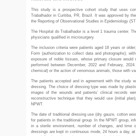
This study is a prospective cohort study that uses co
Trabalhador in Curitiba, PR, Brazil. It was approved by t
the Reporting of Observational Studies in Epidemiology (S
The Hospital do Trabalhador is a level 1 trauma center. T
physicians qualified in microsurgery.
The inclusion criteria were patients aged 18 years or old
Form (authorization to collect data and photographs); with
exposure of noble tissues, whose primary closure would no
performed between December, 2022 and February, 2024. Th
chemical) or the action of venomous animals; those with vasc
The patients accepted and in agreement with the study we
dressing. The choice of dressing type was made by plastic 
images of the wounds and patients’ clinical records we
reconstructive technique that they would use (initial pla
NPWT.
The date of traditional dressing use (dry gauze, cotton wo
for patients in the traditional group. In the NPWT group, 
in a sterile environment, number of changes, and time of
dressings are kept in continuous mode, 24 hours a day, a