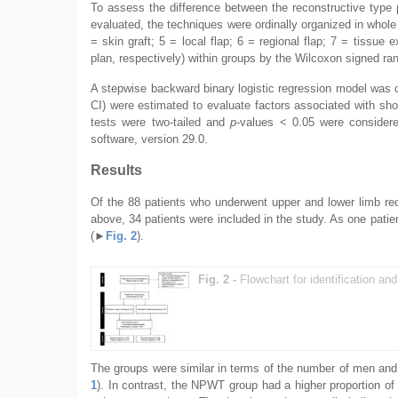
To assess the difference between the reconstructive type p
evaluated, the techniques were ordinally organized in whol
= skin graft; 5 = local flap; 6 = regional flap; 7 = tissue 
plan, respectively) within groups by the Wilcoxon signed ran
A stepwise backward binary logistic regression model was c
CI) were estimated to evaluate factors associated with shor
tests were two-tailed and
p
-values < 0.05 were consider
software, version 29.0.
Results
Of the 88 patients who underwent upper and lower limb rec
above, 34 patients were included in the study. As one patie
(
►
Fig. 2
).
Fig. 2 -
Flowchart for identification and
The groups were similar in terms of the number of men an
1
). In contrast, the NPWT group had a higher proportion of 