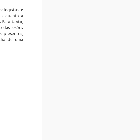
mologistas e
sas quanto à
 Para tanto,
o das lesões
s presentes,
alha de uma