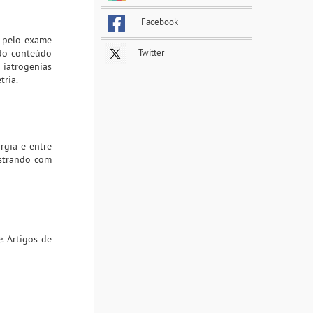
Facebook
o pelo exame
 do conteúdo
Twitter
iatrogenias
tria.
rgia e entre
nstrando com
e
. Artigos de