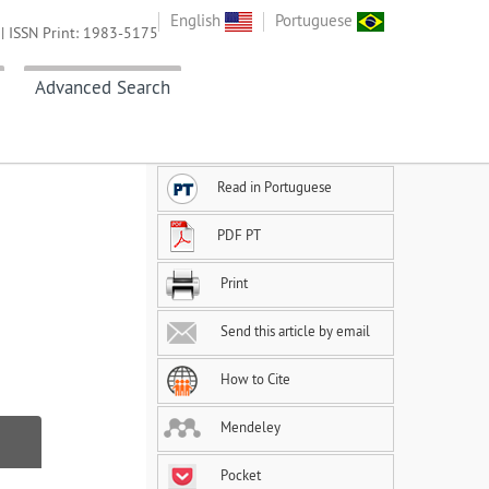
English
Portuguese
| ISSN Print: 1983-5175
Advanced Search
Read in Portuguese
PDF PT
Print
Send this article by email
How to Cite
Mendeley
Pocket