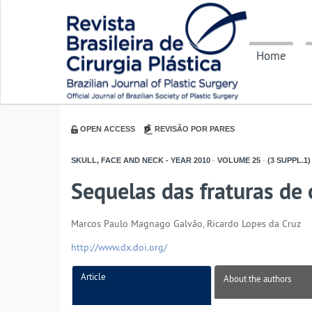
Home
OPEN ACCESS
REVISÃO POR PARES
SKULL, FACE AND NECK - YEAR
2010
-
VOLUME
25
-
(3 SUPPL.1)
Sequelas das fraturas de 
Marcos Paulo Magnago Galvão, Ricardo Lopes da Cruz
http://www.dx.doi.org/
Article
About the authors