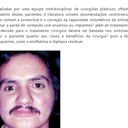
aliadas por uma equipe interdisciplinar de cirurgiões plásticos, oftal
amento destes pacientes. A literatura contém recomendações controver
o comum e primordial é a correção da capacidade volumétrica da órbita.
ensar a perda de conteúdo com enxertos ou implantes? além do tratament
 A decisão para o tratamento cirúrgico deverá ser baseada nos sintoma
zar o paciente quanto aos riscos e benefícios da cirurgia? pois a f
uentes, como a enoftalmia e diplopia residual.