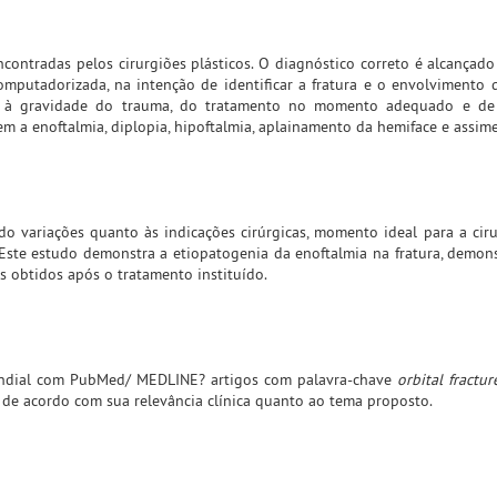
encontradas pelos cirurgiões plásticos. O diagnóstico correto é alcançad
omputadorizada, na intenção de identificar a fratura e o envolvimento
das à gravidade do trauma, do tratamento no momento adequado e de 
m a enoftalmia, diplopia, hipoftalmia, aplainamento da hemiface e assime
o variações quanto às indicações cirúrgicas, momento ideal para a ciru
Este estudo demonstra a etiopatogenia da enoftalmia na fratura, demo
os obtidos após o tratamento instituído.
mundial com PubMed/ MEDLINE? artigos com palavra-chave
orbital fractur
 de acordo com sua relevância clínica quanto ao tema proposto.