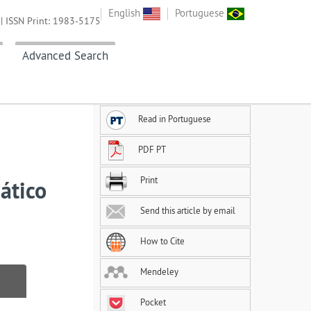
English
Portuguese
| ISSN Print: 1983-5175
Advanced Search
Read in Portuguese
PDF PT
Print
ático
Send this article by email
How to Cite
Mendeley
Pocket