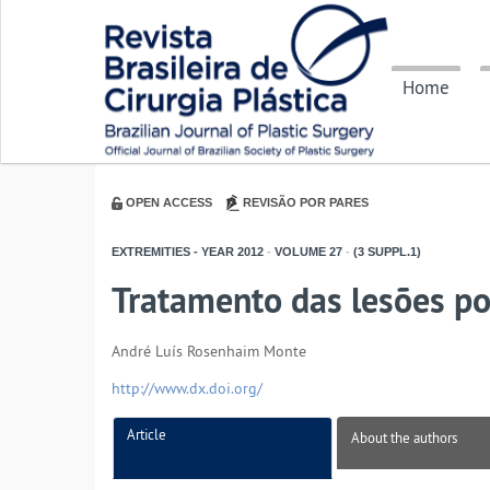
Home
OPEN ACCESS
REVISÃO POR PARES
EXTREMITIES - YEAR
2012
-
VOLUME
27
-
(3 SUPPL.1)
Tratamento das lesões p
André Luís Rosenhaim Monte
http://www.dx.doi.org/
Article
About the authors