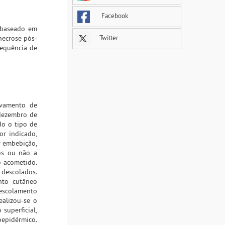
Facebook
 baseado em
necrose pós-
Twitter
requência de
uvamento de
 dezembro de
do o tipo de
or indicado,
r embebição,
os ou não a
 acometido.
 descolados.
nto cutâneo
descolamento
ealizou-se o
superficial,
epidérmico.