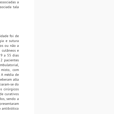
associadas a
sociada tala
idade foi de
gia e sutura
dos ou não a
s cutâneos e
 9 a 55 dias
 2 pacientes
mbulatorial,
 misto, com
. A média de
ceberam alta
ciaram-se do
s cirúrgicos
de curativos
dos, sendo a
apresentaram
 antibiótico