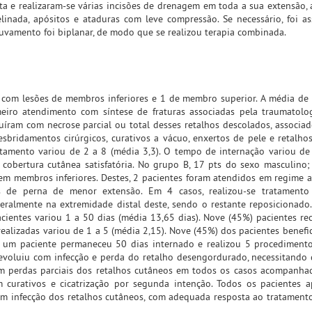
ta e realizaram-se várias incisões de drenagem em toda a sua extensão, 
linada, apósitos e ataduras com leve compressão. Se necessário, foi as
luvamento foi biplanar, de modo que se realizou terapia combinada.
 com lesões de membros inferiores e 1 de membro superior. A média de 
eiro atendimento com síntese de fraturas associadas pela traumatolo
uíram com necrose parcial ou total desses retalhos descolados, associa
esbridamentos cirúrgicos, curativos a vácuo, enxertos de pele e retalho
atamento variou de 2 a 8 (média 3,3). O tempo de internação variou de
 cobertura cutânea satisfatória. No grupo B, 17 pts do sexo masculino;
 membros inferiores. Destes, 2 pacientes foram atendidos em regime a
 de perna de menor extensão. Em 4 casos, realizou-se tratamento
eralmente na extremidade distal deste, sendo o restante reposicionado
cientes variou 1 a 50 dias (média 13,65 dias). Nove (45%) pacientes re
ealizadas variou de 1 a 5 (média 2,15). Nove (45%) dos pacientes benefi
s um paciente permaneceu 50 dias internado e realizou 5 procedimento
 evoluiu com infecção e perda do retalho desengordurado, necessitando 
ram perdas parciais dos retalhos cutâneos em todos os casos acompanha
m curativos e cicatrização por segunda intenção. Todos os pacientes 
am infecção dos retalhos cutâneos, com adequada resposta ao tratamento