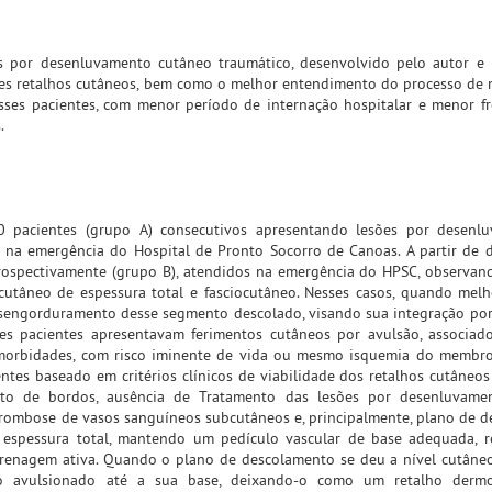
s por desenluvamento cutâneo traumático, desenvolvido pelo autor e
esses retalhos cutâneos, bem como o melhor entendimento do processo de 
sses pacientes, com menor período de internação hospitalar e menor f
.
20 pacientes (grupo A) consecutivos apresentando lesões por desenl
 na emergência do Hospital de Pronto Socorro de Canoas. A partir de
ospectivamente (grupo B), atendidos na emergência do HPSC, observan
 cutâneo de espessura total e fasciocutâneo. Nesses casos, quando melh
esengorduramento desse segmento descolado, visando sua integração po
es pacientes apresentavam ferimentos cutâneos por avulsão, associad
omorbidades, com risco iminente de vida ou mesmo isquemia do membro
tes baseado em critérios clínicos de viabilidade dos retalhos cutâneos
ento de bordos, ausência de Tratamento das lesões por desenluvame
rombose de vasos sanguíneos subcutâneos e, principalmente, plano de 
 espessura total, mantendo um pedículo vascular de base adequada, r
drenagem ativa. Quando o plano de descolamento se deu a nível cutâneo 
o avulsionado até a sua base, deixando-o como um retalho dermo