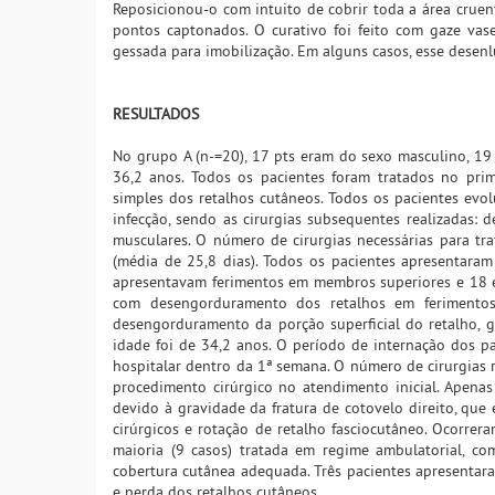
Reposicionou-o com intuito de cobrir toda a área cruen
pontos captonados. O curativo foi feito com gaze vase
gessada para imobilização. Em alguns casos, esse desen
RESULTADOS
No grupo A (n-=20), 17 pts eram do sexo masculino, 19
36,2 anos. Todos os pacientes foram tratados no prim
simples dos retalhos cutâneos. Todos os pacientes evol
infecção, sendo as cirurgias subsequentes realizadas: d
musculares. O número de cirurgias necessárias para tr
(média de 25,8 dias). Todos os pacientes apresentaram
apresentavam ferimentos em membros superiores e 18 em
com desengorduramento dos retalhos em ferimentos
desengorduramento da porção superficial do retalho, g
idade foi de 34,2 anos. O período de internação dos pa
hospitalar dentro da 1ª semana. O número de cirurgias r
procedimento cirúrgico no atendimento inicial. Apena
devido à gravidade da fratura de cotovelo direito, que
cirúrgicos e rotação de retalho fasciocutâneo. Ocorre
maioria (9 casos) tratada em regime ambulatorial, co
cobertura cutânea adequada. Três pacientes apresentar
e perda dos retalhos cutâneos.