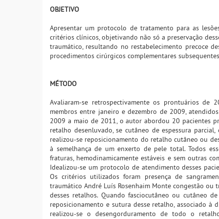
OBJETIVO
Apresentar um protocolo de tratamento para as lesõe
critérios clínicos, objetivando não só a preservação d
traumático, resultando no restabelecimento precoce de
procedimentos cirúrgicos complementares subsequentes
MÉTODO
Avaliaram-se retrospectivamente os prontuários de 
membros entre janeiro e dezembro de 2009, atendidos
2009 a maio de 2011, o autor abordou 20 pacientes pr
retalho desenluvado, se cutâneo de espessura parcial,
realizou-se reposicionamento do retalho cutâneo ou d
à semelhança de um enxerto de pele total. Todos ess
fraturas, hemodinamicamente estáveis e sem outras c
Idealizou-se um protocolo de atendimento desses pacien
Os critérios utilizados foram presença de sangram
traumático André Luís Rosenhaim Monte congestão ou t
desses retalhos. Quando fasciocutâneo ou cutâneo de
reposicionamento e sutura desse retalho, associado à 
realizou-se o desengorduramento de todo o retalh