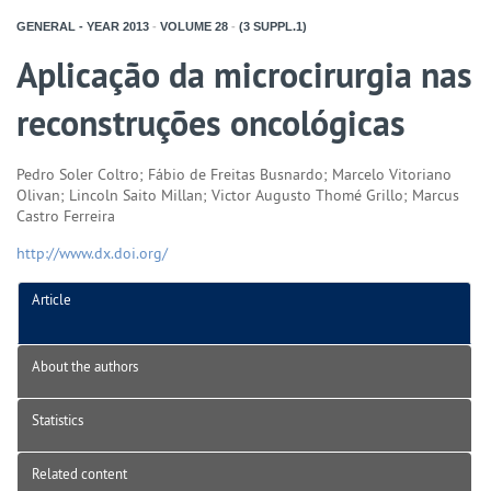
GENERAL - YEAR
2013
-
VOLUME
28
-
(3 SUPPL.1)
Aplicação da microcirurgia nas
reconstruções oncológicas
Pedro Soler Coltro; Fábio de Freitas Busnardo; Marcelo Vitoriano
Olivan; Lincoln Saito Millan; Victor Augusto Thomé Grillo; Marcus
Castro Ferreira
http://www.dx.doi.org/
Article
About the authors
Statistics
Related content