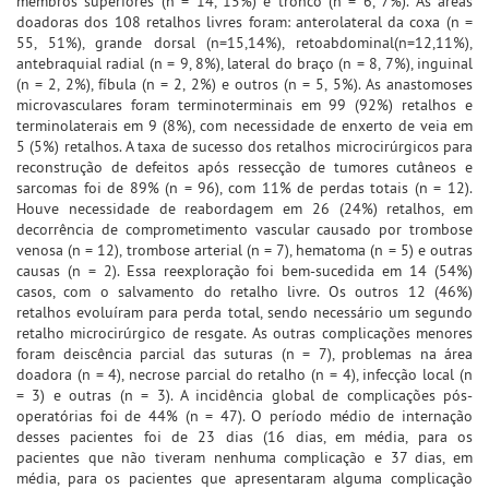
membros superiores (n = 14, 15%) e tronco (n = 6, 7%). As áreas
doadoras dos 108 retalhos livres foram: anterolateral da coxa (n =
55, 51%), grande dorsal (n=15,14%), retoabdominal(n=12,11%),
antebraquial radial (n = 9, 8%), lateral do braço (n = 8, 7%), inguinal
(n = 2, 2%), fíbula (n = 2, 2%) e outros (n = 5, 5%). As anastomoses
microvasculares foram terminoterminais em 99 (92%) retalhos e
terminolaterais em 9 (8%), com necessidade de enxerto de veia em
5 (5%) retalhos. A taxa de sucesso dos retalhos microcirúrgicos para
reconstrução de defeitos após ressecção de tumores cutâneos e
sarcomas foi de 89% (n = 96), com 11% de perdas totais (n = 12).
Houve necessidade de reabordagem em 26 (24%) retalhos, em
decorrência de comprometimento vascular causado por trombose
venosa (n = 12), trombose arterial (n = 7), hematoma (n = 5) e outras
causas (n = 2). Essa reexploração foi bem-sucedida em 14 (54%)
casos, com o salvamento do retalho livre. Os outros 12 (46%)
retalhos evoluíram para perda total, sendo necessário um segundo
retalho microcirúrgico de resgate. As outras complicações menores
foram deiscência parcial das suturas (n = 7), problemas na área
doadora (n = 4), necrose parcial do retalho (n = 4), infecção local (n
= 3) e outras (n = 3). A incidência global de complicações pós-
operatórias foi de 44% (n = 47). O período médio de internação
desses pacientes foi de 23 dias (16 dias, em média, para os
pacientes que não tiveram nenhuma complicação e 37 dias, em
média, para os pacientes que apresentaram alguma complicação