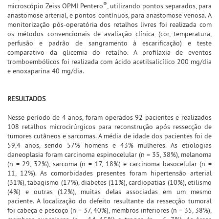
®
microscópio Zeiss OPMI Pentero
, utilizando pontos separados, para
anastomose arterial, e pontos contínuos, para anastomose venosa. A
monitorização pós-operatória dos retalhos livres foi realizada com
os métodos convencionais de avaliação clínica (cor, temperatura,
perfusão e padrão de sangramento à escarificação) e teste
comparativo da glicemia do retalho. A profilaxia de eventos
tromboembólicos foi realizada com ácido acetilsalicílico 200 mg/dia
e enoxaparina 40 mg/dia.
RESULTADOS
Nesse período de 4 anos, foram operados 92 pacientes e realizados
108 retalhos microcirúrgicos para reconstrução após ressecção de
tumores cutâneos e sarcomas. A média de idade dos pacientes foi de
59,4 anos, sendo 57% homens e 43% mulheres. As etiologias
daneoplasia foram carcinoma espinocelular (n = 35, 38%), melanoma
(n = 29, 32%), sarcoma (n = 17, 18%) e carcinoma basocelular (n =
11, 12%). As comorbidades presentes foram hipertensão arterial
(31%), tabagismo (17%), diabetes (11%), cardiopatias (10%), etilismo
(4%) e outras (12%), muitas delas associadas em um mesmo
paciente. A localização do defeito resultante da ressecção tumoral
foi cabeça e pescoço (n = 37, 40%), membros inferiores (n = 35, 38%),