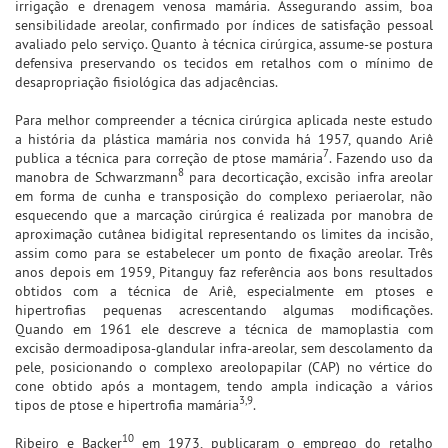
irrigação e drenagem venosa mamária. Assegurando assim, boa
sensibilidade areolar, confirmado por índices de satisfação pessoal
avaliado pelo serviço. Quanto à técnica cirúrgica, assume-se postura
defensiva preservando os tecidos em retalhos com o mínimo de
desapropriação fisiológica das adjacências.
Para melhor compreender a técnica cirúrgica aplicada neste estudo
a história da plástica mamária nos convida há 1957, quando Ariê
7
publica a técnica para correção de ptose mamária
. Fazendo uso da
8
manobra de Schwarzmann
para decorticação, excisão infra areolar
em forma de cunha e transposição do complexo periaerolar, não
esquecendo que a marcação cirúrgica é realizada por manobra de
aproximação cutânea bidigital representando os limites da incisão,
assim como para se estabelecer um ponto de fixação areolar. Três
anos depois em 1959, Pitanguy faz referência aos bons resultados
obtidos com a técnica de Ariê, especialmente em ptoses e
hipertrofias pequenas acrescentando algumas modificações.
Quando em 1961 ele descreve a técnica de mamoplastia com
excisão dermoadiposa-glandular infra-areolar, sem descolamento da
pele, posicionando o complexo areolopapilar (CAP) no vértice do
cone obtido após a montagem, tendo ampla indicação a vários
3,9
tipos de ptose e hipertrofia mamária
.
10
Ribeiro e Backer
em 1973, publicaram o emprego do retalho