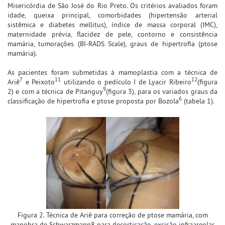
Misericórdia de São José do Rio Preto. Os critérios avaliados foram
idade, queixa principal, comorbidades (hipertensão arterial
sistêmica e diabetes mellitus), índice de massa corporal (IMC),
maternidade prévia, flacidez de pele, contorno e consistência
mamária, tumorações (BI-RADS Scale), graus de hipertrofia (ptose
mamária).
As pacientes foram submetidas à mamoplastia com a técnica de
7
11
12
Ariê
e Peixoto
utilizando o pedículo I de Lyacir Ribeiro
(figura
9
2) e com a técnica de Pitanguy
(figura 3), para os variados graus da
6
classificação de hipertrofia e ptose proposta por Bozola
(tabela 1).
Figura 2. Técnica de Ariê para correção de ptose mamária, com
manobra de Schwarzmann8 para decorticação, excisão infraareolar