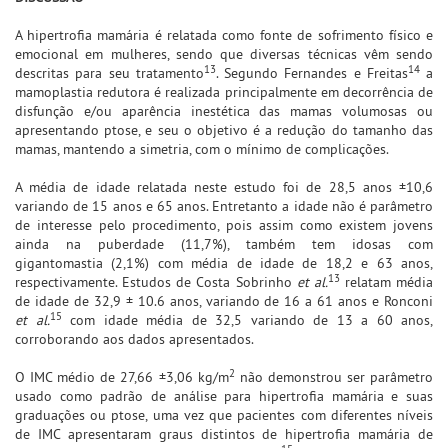
A hipertrofia mamária é relatada como fonte de sofrimento físico e
emocional em mulheres, sendo que diversas técnicas vêm sendo
13
14
descritas para seu tratamento
. Segundo Fernandes e Freitas
a
mamoplastia redutora é realizada principalmente em decorrência de
disfunção e/ou aparência inestética das mamas volumosas ou
apresentando ptose, e seu o objetivo é a redução do tamanho das
mamas, mantendo a simetria, com o mínimo de complicações.
A média de idade relatada neste estudo foi de 28,5 anos ±10,6
variando de 15 anos e 65 anos. Entretanto a idade não é parâmetro
de interesse pelo procedimento, pois assim como existem jovens
ainda na puberdade (11,7%), também tem idosas com
gigantomastia (2,1%) com média de idade de 18,2 e 63 anos,
13
respectivamente. Estudos de Costa Sobrinho
et al.
relatam média
de idade de 32,9 ± 10.6 anos, variando de 16 a 61 anos e Ronconi
15
et al.
com idade média de 32,5 variando de 13 a 60 anos,
corroborando aos dados apresentados.
2
O IMC médio de 27,66 ±3,06 kg/m
não demonstrou ser parâmetro
usado como padrão de análise para hipertrofia mamária e suas
graduações ou ptose, uma vez que pacientes com diferentes níveis
de IMC apresentaram graus distintos de hipertrofia mamária de