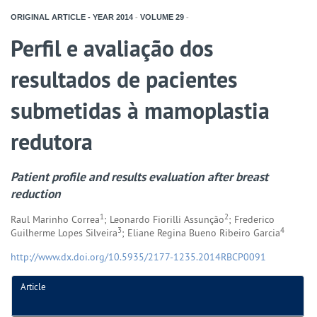
ORIGINAL ARTICLE - YEAR
2014
-
VOLUME
29
-
Perfil e avaliação dos
resultados de pacientes
submetidas à mamoplastia
redutora
Patient profile and results evaluation after breast
reduction
1
2
Raul Marinho Correa
; Leonardo Fiorilli Assunção
; Frederico
3
4
Guilherme Lopes Silveira
; Eliane Regina Bueno Ribeiro Garcia
http://www.dx.doi.org/10.5935/2177-1235.2014RBCP0091
Article