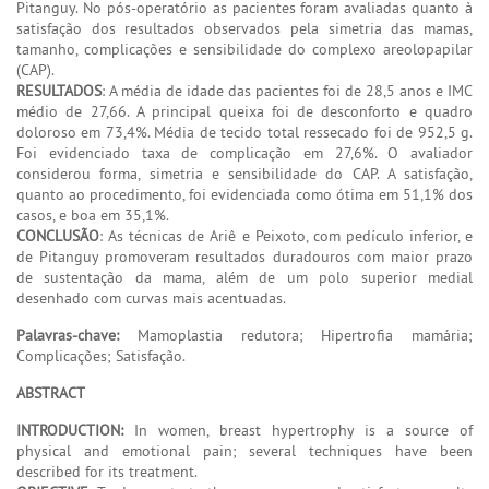
Pitanguy. No pós-operatório as pacientes foram avaliadas quanto à
satisfação dos resultados observados pela simetria das mamas,
tamanho, complicações e sensibilidade do complexo areolopapilar
(CAP).
RESULTADOS
: A média de idade das pacientes foi de 28,5 anos e IMC
médio de 27,66. A principal queixa foi de desconforto e quadro
doloroso em 73,4%. Média de tecido total ressecado foi de 952,5 g.
Foi evidenciado taxa de complicação em 27,6%. O avaliador
considerou forma, simetria e sensibilidade do CAP. A satisfação,
quanto ao procedimento, foi evidenciada como ótima em 51,1% dos
casos, e boa em 35,1%.
CONCLUSÃO
: As técnicas de Ariê e Peixoto, com pedículo inferior, e
de Pitanguy promoveram resultados duradouros com maior prazo
de sustentação da mama, além de um polo superior medial
desenhado com curvas mais acentuadas.
Palavras-chave:
Mamoplastia redutora; Hipertrofia mamária;
Complicações; Satisfação.
ABSTRACT
INTRODUCTION:
In women, breast hypertrophy is a source of
physical and emotional pain; several techniques have been
described for its treatment.