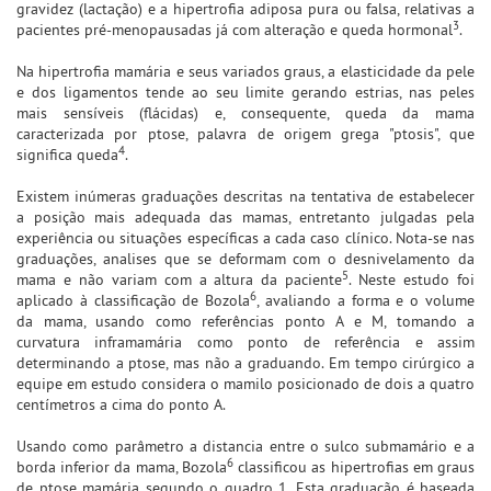
gravidez (lactação) e a hipertrofia adiposa pura ou falsa, relativas a
3
pacientes pré-menopausadas já com alteração e queda hormonal
.
Na hipertrofia mamária e seus variados graus, a elasticidade da pele
e dos ligamentos tende ao seu limite gerando estrias, nas peles
mais sensíveis (flácidas) e, consequente, queda da mama
caracterizada por ptose, palavra de origem grega "ptosis", que
4
significa queda
.
Existem inúmeras graduações descritas na tentativa de estabelecer
a posição mais adequada das mamas, entretanto julgadas pela
experiência ou situações específicas a cada caso clínico. Nota-se nas
graduações, analises que se deformam com o desnivelamento da
5
mama e não variam com a altura da paciente
. Neste estudo foi
6
aplicado à classificação de Bozola
, avaliando a forma e o volume
da mama, usando como referências ponto A e M, tomando a
curvatura inframamária como ponto de referência e assim
determinando a ptose, mas não a graduando. Em tempo cirúrgico a
equipe em estudo considera o mamilo posicionado de dois a quatro
centímetros a cima do ponto A.
Usando como parâmetro a distancia entre o sulco submamário e a
6
borda inferior da mama, Bozola
classificou as hipertrofias em graus
de ptose mamária segundo o quadro 1. Esta graduação é baseada