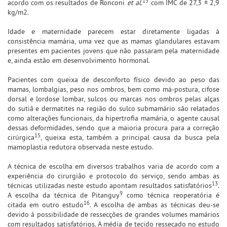
15
acordo com os resultados de Ronconi
et al.
com IMC de 27,3 ± 2,9
kg/m2.
Idade e maternidade parecem estar diretamente ligadas à
consistência mamária, uma vez que as mamas glandulares estavam
presentes em pacientes jovens que não passaram pela maternidade
e, ainda estão em desenvolvimento hormonal.
Pacientes com queixa de desconforto físico devido ao peso das
mamas, lombalgias, peso nos ombros, bem como má-postura, cifose
dorsal e lordose lombar, sulcos ou marcas nos ombros pelas alças
do sutiã e dermatites na região do sulco submamário são relatados
como alterações funcionais, da hipertrofia mamária, o agente causal
dessas deformidades, sendo que a maioria procura para a correção
15
cirúrgica
, queixa esta, também a principal causa da busca pela
mamoplastia redutora observada neste estudo.
A técnica de escolha em diversos trabalhos varia de acordo com a
experiência do cirurgião e protocolo do serviço, sendo ambas as
13
técnicas utilizadas neste estudo apontam resultados satisfatórios
.
9
A escolha da técnica de Pitanguy
como técnica reoperatória é
16
citada em outro estudo
. A escolha de ambas as técnicas deu-se
devido à possibilidade de ressecções de grandes volumes mamários
com resultados satisfatórios. A média de tecido ressecado no estudo