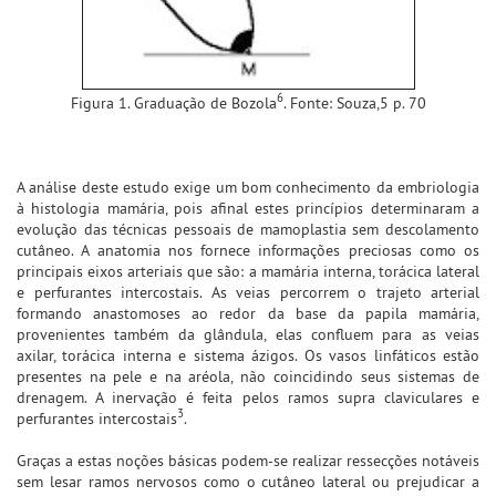
6
Figura 1. Graduação de Bozola
. Fonte: Souza,5 p. 70
A análise deste estudo exige um bom conhecimento da embriologia
à histologia mamária, pois afinal estes princípios determinaram a
evolução das técnicas pessoais de mamoplastia sem descolamento
cutâneo. A anatomia nos fornece informações preciosas como os
principais eixos arteriais que são: a mamária interna, torácica lateral
e perfurantes intercostais. As veias percorrem o trajeto arterial
formando anastomoses ao redor da base da papila mamária,
provenientes também da glândula, elas confluem para as veias
axilar, torácica interna e sistema ázigos. Os vasos linfáticos estão
presentes na pele e na aréola, não coincidindo seus sistemas de
drenagem. A inervação é feita pelos ramos supra claviculares e
3
perfurantes intercostais
.
Graças a estas noções básicas podem-se realizar ressecções notáveis
sem lesar ramos nervosos como o cutâneo lateral ou prejudicar a