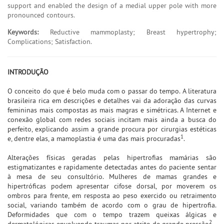
support and enabled the design of a medial upper pole with more
pronounced contours.
Keywords:
Reductive mammoplasty; Breast hypertrophy;
Complications; Satisfaction.
INTRODUÇÃO
O conceito do que é belo muda com o passar do tempo. A literatura
brasileira rica em descrições e detalhes vai da adoração das curvas
femininas mais compostas as mais magras e simétricas. A Internet e
conexão global com redes sociais incitam mais ainda a busca do
perfeito, explicando assim a grande procura por cirurgias estéticas
1
e, dentre elas, a mamoplastia é uma das mais procuradas
.
Alterações físicas geradas pelas hipertrofias mamárias são
estigmatizantes e rapidamente detectadas antes do paciente sentar
à mesa de seu consultório. Mulheres de mamas grandes e
hipertróficas podem apresentar cifose dorsal, por moverem os
ombros para frente, em resposta ao peso exercido ou retraimento
social, variando também de acordo com o grau de hipertrofia.
Deformidades que com o tempo trazem queixas álgicas e
2
dermatológicas envolvendo traumas por atrito de grande pressão
.