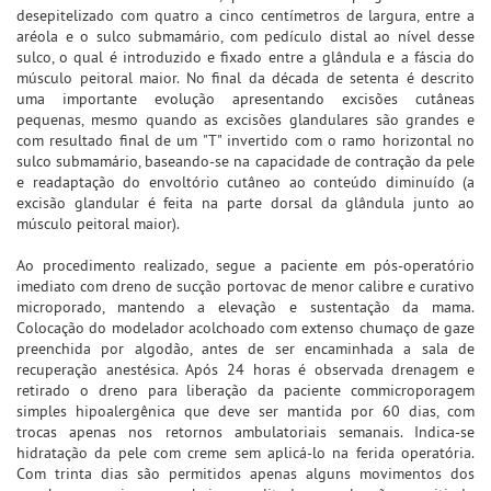
desepitelizado com quatro a cinco centímetros de largura, entre a
aréola e o sulco submamário, com pedículo distal ao nível desse
sulco, o qual é introduzido e fixado entre a glândula e a fáscia do
músculo peitoral maior. No final da década de setenta é descrito
uma importante evolução apresentando excisões cutâneas
pequenas, mesmo quando as excisões glandulares são grandes e
com resultado final de um "T" invertido com o ramo horizontal no
sulco submamário, baseando-se na capacidade de contração da pele
e readaptação do envoltório cutâneo ao conteúdo diminuído (a
excisão glandular é feita na parte dorsal da glândula junto ao
músculo peitoral maior).
Ao procedimento realizado, segue a paciente em pós-operatório
imediato com dreno de sucção portovac de menor calibre e curativo
microporado, mantendo a elevação e sustentação da mama.
Colocação do modelador acolchoado com extenso chumaço de gaze
preenchida por algodão, antes de ser encaminhada a sala de
recuperação anestésica. Após 24 horas é observada drenagem e
retirado o dreno para liberação da paciente commicroporagem
simples hipoalergênica que deve ser mantida por 60 dias, com
trocas apenas nos retornos ambulatoriais semanais. Indica-se
hidratação da pele com creme sem aplicá-lo na ferida operatória.
Com trinta dias são permitidos apenas alguns movimentos dos