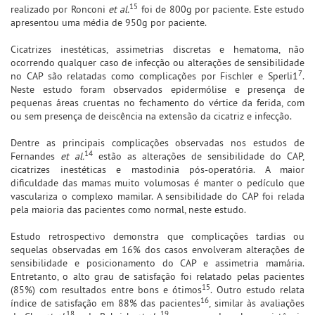
15
realizado por Ronconi
et al.
foi de 800g por paciente. Este estudo
apresentou uma média de 950g por paciente.
Cicatrizes inestéticas, assimetrias discretas e hematoma, não
ocorrendo qualquer caso de infecção ou alterações de sensibilidade
7
no CAP são relatadas como complicações por Fischler e Sperli1
.
Neste estudo foram observados epidermólise e presença de
pequenas áreas cruentas no fechamento do vértice da ferida, com
ou sem presença de deiscência na extensão da cicatriz e infecção.
Dentre as principais complicações observadas nos estudos de
14
Fernandes
et al.
estão as alterações de sensibilidade do CAP,
cicatrizes inestéticas e mastodinia pós-operatória. A maior
dificuldade das mamas muito volumosas é manter o pedículo que
vasculariza o complexo mamilar. A sensibilidade do CAP foi relada
pela maioria das pacientes como normal, neste estudo.
Estudo retrospectivo demonstra que complicações tardias ou
sequelas observadas em 16% dos casos envolveram alterações de
sensibilidade e posicionamento do CAP e assimetria mamária.
Entretanto, o alto grau de satisfação foi relatado pelas pacientes
15
(85%) com resultados entre bons e ótimos
. Outro estudo relata
16
índice de satisfação em 88% das pacientes
, similar às avaliações
18
19