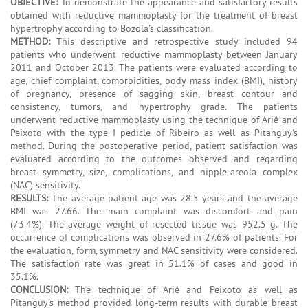
OBJECTIVE:
To demonstrate the appearance and satisfactory results
obtained with reductive mammoplasty for the treatment of breast
hypertrophy according to Bozola's classification.
METHOD:
This descriptive and retrospective study included 94
patients who underwent reductive mammoplasty between January
2011 and October 2013. The patients were evaluated according to
age, chief complaint, comorbidities, body mass index (BMI), history
of pregnancy, presence of sagging skin, breast contour and
consistency, tumors, and hypertrophy grade. The patients
underwent reductive mammoplasty using the technique of Ariê and
Peixoto with the type I pedicle of Ribeiro as well as Pitanguy's
method. During the postoperative period, patient satisfaction was
evaluated according to the outcomes observed and regarding
breast symmetry, size, complications, and nipple-areola complex
(NAC) sensitivity.
RESULTS:
The average patient age was 28.5 years and the average
BMI was 27.66. The main complaint was discomfort and pain
(73.4%). The average weight of resected tissue was 952.5 g. The
occurrence of complications was observed in 27.6% of patients. For
the evaluation, form, symmetry and NAC sensitivity were considered.
The satisfaction rate was great in 51.1% of cases and good in
35.1%.
CONCLUSION:
The technique of Ariê and Peixoto as well as
Pitanguy's method provided long-term results with durable breast