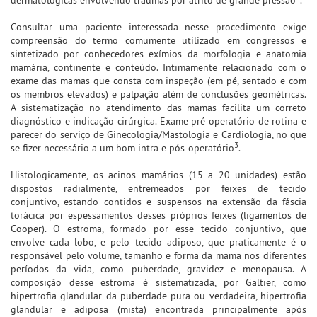
Consultar uma paciente interessada nesse procedimento exige
compreensão do termo comumente utilizado em congressos e
sintetizado por conhecedores exímios da morfologia e anatomia
mamária, continente e conteúdo. Intimamente relacionado com o
exame das mamas que consta com inspeção (em pé, sentado e com
os membros elevados) e palpação além de conclusões geométricas.
A sistematização no atendimento das mamas facilita um correto
diagnóstico e indicação cirúrgica. Exame pré-operatório de rotina e
parecer do serviço de Ginecologia/Mastologia e Cardiologia, no que
3
se fizer necessário a um bom intra e pós-operatório
.
Histologicamente, os acinos mamários (15 a 20 unidades) estão
dispostos radialmente, entremeados por feixes de tecido
conjuntivo, estando contidos e suspensos na extensão da fáscia
torácica por espessamentos desses próprios feixes (ligamentos de
Cooper). O estroma, formado por esse tecido conjuntivo, que
envolve cada lobo, e pelo tecido adiposo, que praticamente é o
responsável pelo volume, tamanho e forma da mama nos diferentes
períodos da vida, como puberdade, gravidez e menopausa. A
composição desse estroma é sistematizada, por Galtier, como
hipertrofia glandular da puberdade pura ou verdadeira, hipertrofia
glandular e adiposa (mista) encontrada principalmente após