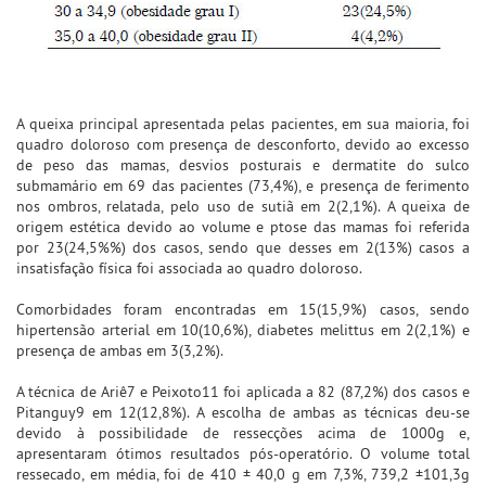
A queixa principal apresentada pelas pacientes, em sua maioria, foi
quadro doloroso com presença de desconforto, devido ao excesso
de peso das mamas, desvios posturais e dermatite do sulco
submamário em 69 das pacientes (73,4%), e presença de ferimento
nos ombros, relatada, pelo uso de sutiã em 2(2,1%). A queixa de
origem estética devido ao volume e ptose das mamas foi referida
por 23(24,5%%) dos casos, sendo que desses em 2(13%) casos a
insatisfação física foi associada ao quadro doloroso.
Comorbidades foram encontradas em 15(15,9%) casos, sendo
hipertensão arterial em 10(10,6%), diabetes melittus em 2(2,1%) e
presença de ambas em 3(3,2%).
A técnica de Ariê7 e Peixoto11 foi aplicada a 82 (87,2%) dos casos e
Pitanguy9 em 12(12,8%). A escolha de ambas as técnicas deu-se
devido à possibilidade de ressecções acima de 1000g e,
apresentaram ótimos resultados pós-operatório. O volume total
ressecado, em média, foi de 410 ± 40,0 g em 7,3%, 739,2 ±101,3g