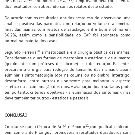
de Cho
et al.
e de Rohrich
et al.
, comprovado pela consistência
dos resultados, corroborando com os relatos deste estudo.
De acordo com os resultados obtidos neste estudo, observa-se uma
análise positiva das pacientes com relação ao volume e à simetria
final das mamas, com relatos de satisfação entre bom e ótimo em
86,2%, assim como a sensibilidade do CAP foi apontada como
normal na maioria dos casos.
20
Segundo Ferreira
a mastoplastia é a cirurgia plástica das mamas.
Consideram-se duas formas de mastoplastia estética: a de aumento
(geralmente com próteses de silicone) e a de redução. Pacientes
procuram a cirurgia para redução do tamanho das mamas e assim
eliminar a sintomatologia (dor na coluna ou no ombro, intertrigo,
desconforto, entre outros) ou somente para melhorar o aspecto
estético ou a combinação dos dois. A avaliação dos resultados pode
ter, portanto, critérios objetivos - a eliminação dos sintomas -, mas
deve também ter outros - estéticos e pessoais.
CONCLUSÃO
7
11
Conclui-se que a técnica de Ariê
e Peixoto
,com pedículo inferior,
9
bem como a de Pitanguy
promoveram resultados duradouros com