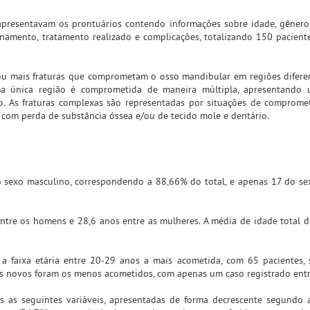
apresentavam os prontuários contendo informações sobre idade, gêner
namento, tratamento realizado e complicações, totalizando 150 pacient
 ou mais fraturas que comprometam o osso mandibular em regiões diferen
ma única região é comprometida de maneira múltipla, apresentando
io. As fraturas complexas são representadas por situações de comprom
 com perda de substância óssea e/ou de tecido mole e dentário.
 sexo masculino, correspondendo a 88,66% do total, e apenas 17 do se
ntre os homens e 28,6 anos entre as mulheres. A média de idade total d
a faixa etária entre 20-29 anos a mais acometida, com 65 pacientes,
is novos foram os menos acometidos, com apenas um caso registrado entr
as seguintes variáveis, apresentadas de forma decrescente segundo a