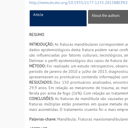
http://www.dx.doi.org/10.5935/2177-1235.2015RBCP0
Article
About the authors
RESUMO
INTRODUÇÃO:
As fraturas mandibulares correspondem ao 
dados epidemiológicos desta fratura podem variar conf
são influenciadas por fatores culturais, tecnológicos,
Delinear o perfil epidemiológico dos casos de fratura d
MÉTODO:
Foi realizado um estudo retrospectivo, observa
período de janeiro de 2010 a julho de 2013, diagnostic
apresentavam os prontuários contendo informações comp
RESULTADOS:
Dos 150 prontuários analisados, encontro
29,9 anos. Em relação ao mecanismo de trauma, as mais
ferida por arma de fogo (16%). Com relação ao tratamento
CONCLUSÕES:
As fraturas de mandíbula são causadas pr
fraturas múltiplas estão presentes em quase metade dos 
mais acometidas. O tratamento cruento foi o mais empr
Palavras-chave:
Mandíbula; Fraturas maxilomandibulares