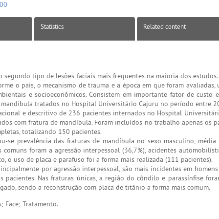
200
Statistics
Related content
segundo tipo de lesões faciais mais frequentes na maioria dos estudos.
orme o país, o mecanismo de trauma e a época em que foram avaliadas,
 ambientais e socioeconômicos. Consistem em importante fator de custo 
e mandíbula tratados no Hospital Universitário Cajuru no período entre 
cional e descritivo de 236 pacientes internados no Hospital Universitári
ados com fratura de mandíbula. Foram incluídos no trabalho apenas os p
letas, totalizando 150 pacientes.
u-se prevalência das fraturas de mandíbula no sexo masculino, média
 comuns foram a agressão interpessoal (36,7%), acidentes automobilísti
, o uso de placa e parafuso foi a forma mais realizada (111 pacientes).
incipalmente por agressão interpessoal, são mais incidentes em homens 
pacientes. Nas fraturas únicas, a região do côndilo e parassínfise fora
egado, sendo a reconstrução com placa de titânio a forma mais comum.
; Face; Tratamento.