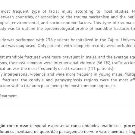
ost frequent type of facial injury according to most studies. H
between countries, or according to the trauma mechanism and the peri
logical, environmental, and socioeconomic factors. This type of trauma 
udy was to outline the epidemiological profile of mandible fractures tr
tudy was performed with 236 patients hospitalized in the Cajuru Universi
ure was diagnosed. Only patients with complete records were included i
at mandible fractures were more prevalent in males, and the average age
ms, the most common were interpersonal violence (36.7%), traffic accide
xation was the most frequently used treatment (111 patients).
 interpersonal violence, and were more frequent in young males. Multip
le fractures, the condyle and parasymphysis regions were the most af
ction with a titanium plate being the most common approach.
Treatment.
ção com o osso temporal e apresenta como unidades anatômicas: proces
 forames mentuais, os quais dão passagem ao nervo e vasos mentuais, lo