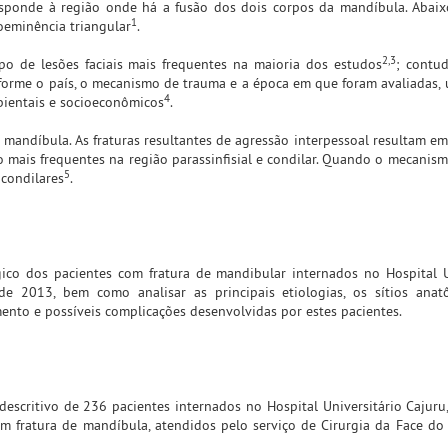
sponde à região onde há a fusão dos dois corpos da mandíbula. Abaixo
1
oeminência triangular
.
2,3
o de lesões faciais mais frequentes na maioria dos estudos
; contu
nforme o país, o mecanismo de trauma e a época em que foram avaliadas,
4
mbientais e socioeconômicos
.
mandíbula. As fraturas resultantes de agressão interpessoal resultam em
o mais frequentes na região parassinfisial e condilar. Quando o mecanis
5
 condilares
.
gico dos pacientes com fratura de mandibular internados no Hospital U
 de 2013, bem como analisar as principais etiologias, os sítios ana
ento e possíveis complicações desenvolvidas por estes pacientes.
descritivo de 236 pacientes internados no Hospital Universitário Cajuru
m fratura de mandíbula, atendidos pelo serviço de Cirurgia da Face do