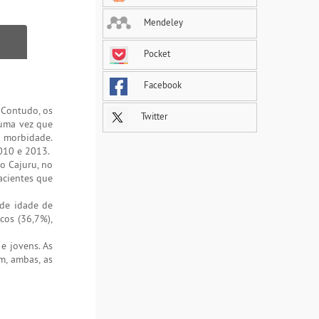
Mendeley
Pocket
Facebook
 Contudo, os
Twitter
 uma vez que
e morbidade.
2010 e 2013.
o Cajuru, no
acientes que
 de idade de
cos (36,7%),
e jovens. As
m, ambas, as