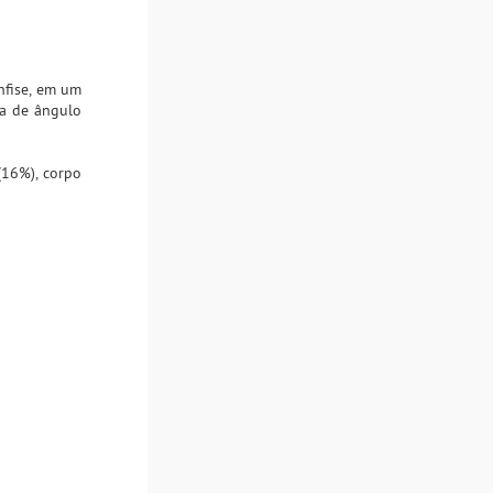
nfise, em um
ra de ângulo
(16%), corpo