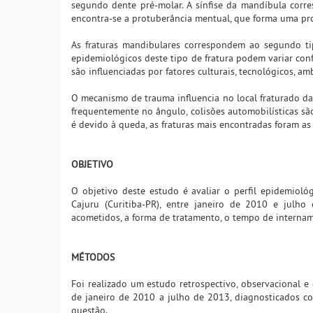
segundo dente pré-molar. A sínfise da mandíbula corre
encontra-se a protuberância mentual, que forma uma pr
As fraturas mandibulares correspondem ao segundo tip
epidemiológicos deste tipo de fratura podem variar co
são influenciadas por fatores culturais, tecnológicos, a
O mecanismo de trauma influencia no local fraturado da 
frequentemente no ângulo, colisões automobilísticas sã
é devido à queda, as fraturas mais encontradas foram as
OBJETIVO
O objetivo deste estudo é avaliar o perfil epidemioló
Cajuru (Curitiba-PR), entre janeiro de 2010 e julho
acometidos, a forma de tratamento, o tempo de internam
MÉTODOS
Foi realizado um estudo retrospectivo, observacional e 
de janeiro de 2010 a julho de 2013, diagnosticados co
questão.