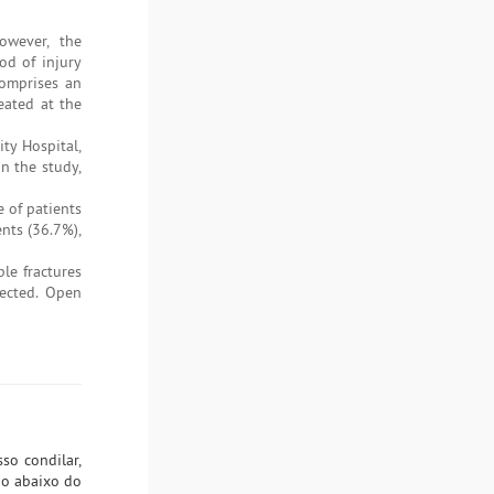
owever, the
od of injury
comprises an
eated at the
ty Hospital,
n the study,
 of patients
nts (36.7%),
le fractures
fected. Open
so condilar,
go abaixo do