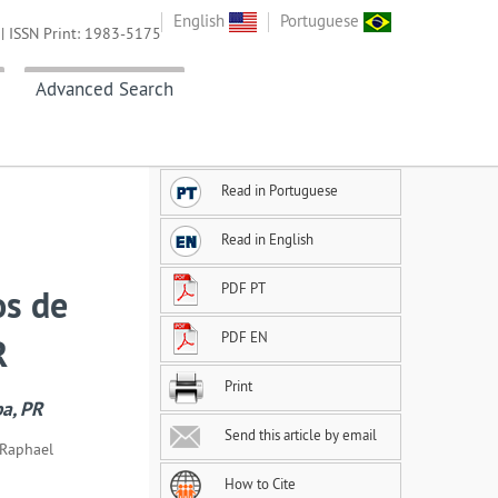
English
Portuguese
| ISSN Print: 1983-5175
Advanced Search
Read in Portuguese
Read in English
PDF PT
os de
PDF EN
R
Print
ba, PR
Send this article by email
 Raphael
How to Cite