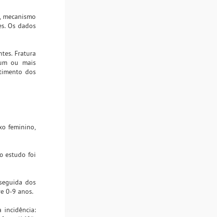
o, mecanismo
es. Os dados
tes. Fratura
 um ou mais
etimento dos
xo feminino,
o estudo foi
 seguida dos
e 0-9 anos.
 incidência: