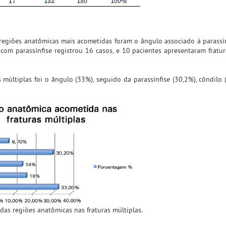
 regiões anatômicas mais acometidas foram o ângulo associado à parassí
 com parassínfise registrou 16 casos, e 10 pacientes apresentaram fratu
 múltiplas foi o ângulo (33%), seguido da parassínfise (30,2%), côndilo 
 das regiões anatômicas nas fraturas múltiplas.