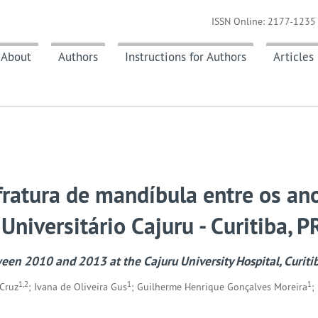
ISSN Online: 2177-1235 
About
Authors
Instructions for Authors
Articles
fratura de mandíbula entre os an
niversitário Cajuru - Curitiba, P
een 2010 and 2013 at the Cajuru University Hospital, Curiti
1,2
1
1
 Cruz
; Ivana de Oliveira Gus
; Guilherme Henrique Gonçalves Moreira
;