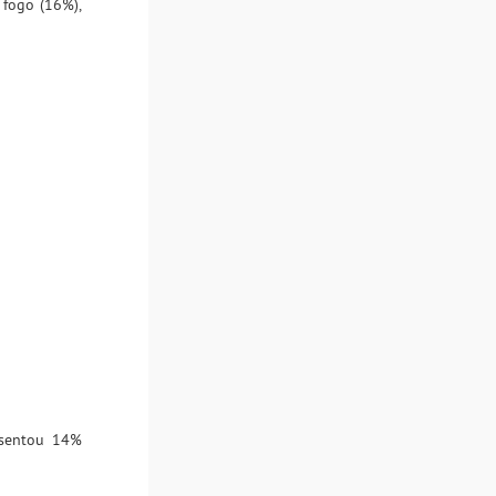
 fogo (16%),
esentou 14%