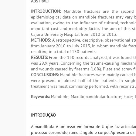
ABSTRACT
INTRODUCTION:
Mandible fractures are the second m
epidemiological data on mandible fractures may vary 
evaluation, owing to the influence of cultural, techno
important cost and morbidity factor. The aim of this st
Cajuru University Hospital from 2010 to 2013.
METHODS:
A retrospective, descriptive, observational s
from January 2010 to July 2013, in whom mandible fract
resulting in a total of 150 patients.
RESULTS:
From the 150 records analyzed, it was found th
was 29.9 years. Concerning the trauma-causing mechanis
and wounds caused by firearms (16%). Plate and screw fi
CONCLUSIONS:
Mandible fractures were mainly caused by
were present in almost half of the patients. In sing
treatment was most commonly performed, with reconstru
Keywords:
Mandible; Maxillomandibular fracture; Face; 
INTRODUÇÃO
A mandíbula é um osso em forma de U que faz articula
processo coronoide, ramo, ângulo e corpo. Apresenta os