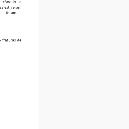
e côndilo e
as estiveram
xas foram as
4 fraturas de