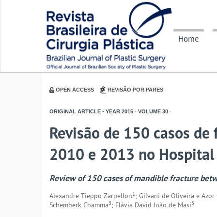
Home
OPEN ACCESS
REVISÃO POR PARES
ORIGINAL ARTICLE - YEAR
2015
-
VOLUME
30
-
Revisão de 150 casos de 
2010 e 2013 no Hospital U
Review of 150 cases of mandible fracture betw
1
Alexandre Tieppo Zarpellon
; Gilvani de Oliveira e Azor
3
3
Schemberk Chamma
; Flávia David João de Masi