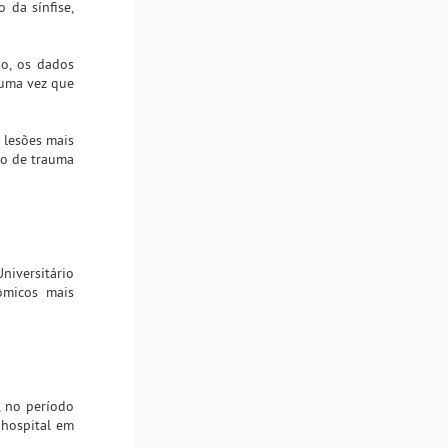
 da sínfise,
do, os dados
 uma vez que
 lesões mais
mo de trauma
niversitário
tômicos mais
, no período
 hospital em