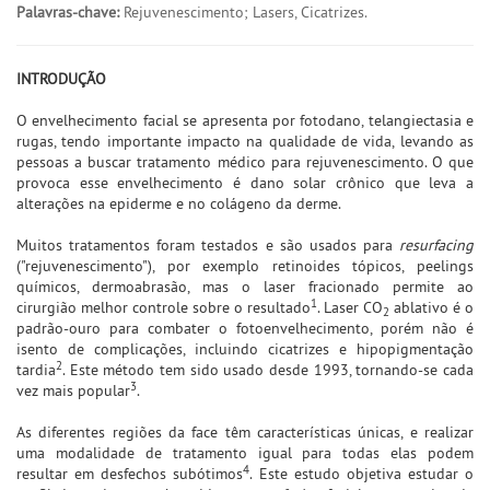
Palavras-chave:
Rejuvenescimento; Lasers, Cicatrizes.
INTRODUÇÃO
O envelhecimento facial se apresenta por fotodano, telangiectasia e
rugas, tendo importante impacto na qualidade de vida, levando as
pessoas a buscar tratamento médico para rejuvenescimento. O que
provoca esse envelhecimento é dano solar crônico que leva a
alterações na epiderme e no colágeno da derme.
Muitos tratamentos foram testados e são usados para
resurfacing
("rejuvenescimento"), por exemplo retinoides tópicos, peelings
químicos, dermoabrasão, mas o laser fracionado permite ao
1
cirurgião melhor controle sobre o resultado
. Laser CO
ablativo é o
2
padrão-ouro para combater o fotoenvelhecimento, porém não é
isento de complicações, incluindo cicatrizes e hipopigmentação
2
tardia
. Este método tem sido usado desde 1993, tornando-se cada
3
vez mais popular
.
As diferentes regiões da face têm características únicas, e realizar
uma modalidade de tratamento igual para todas elas podem
4
resultar em desfechos subótimos
. Este estudo objetiva estudar o