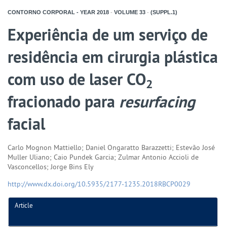
CONTORNO CORPORAL - YEAR
2018
-
VOLUME
33
-
(SUPPL.1)
Experiência de um serviço de
residência em cirurgia plástica
com uso de laser CO
2
fracionado para
resurfacing
facial
Carlo Mognon Mattiello; Daniel Ongaratto Barazzetti; Estevão José
Muller Uliano; Caio Pundek Garcia; Zulmar Antonio Accioli de
Vasconcellos; Jorge Bins Ely
http://www.dx.doi.org/10.5935/2177-1235.2018RBCP0029
Article