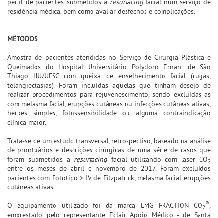
perfil de pacientes submetidos a
resurfacing
facial num serviço de
residência médica, bem como avaliar desfechos e complicações.
MÉTODOS
Amostra de pacientes atendidas no Serviço de Cirurgia Plástica e
Queimados do Hospital Universitário Polydoro Ernani de São
Thiago HU/UFSC com queixa de envelhecimento facial (rugas,
telangiectasias). Foram incluídas aquelas que tinham desejo de
realizar procedimentos para rejuvenescimento, sendo excluídas as
com melasma facial, erupções cutâneas ou infecções cutâneas ativas,
herpes simples, fotossensibilidade ou alguma contraindicação
clínica maior.
Trata-se de um estudo transversal, retrospectivo, baseado na análise
de prontuários e descrições cirúrgicas de uma série de casos que
foram submetidos a
resurfacing
facial utilizando com laser CO
2
entre os meses de abril e novembro de 2017. Foram excluídos
pacientes com Fototipo > IV de Fitzpatrick, melasma facial, erupções
cutâneas ativas.
®
O equipamento utilizado foi da marca LMG FRACTION CO
,
2
emprestado pelo representante Eclair Apoio Médico - de Santa