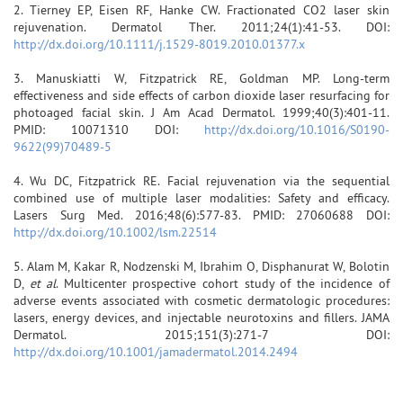
2. Tierney EP, Eisen RF, Hanke CW. Fractionated CO2 laser skin
rejuvenation. Dermatol Ther. 2011;24(1):41-53. DOI:
http://dx.doi.org/10.1111/j.1529-8019.2010.01377.x
3. Manuskiatti W, Fitzpatrick RE, Goldman MP. Long-term
effectiveness and side effects of carbon dioxide laser resurfacing for
photoaged facial skin. J Am Acad Dermatol. 1999;40(3):401-11.
PMID: 10071310 DOI:
http://dx.doi.org/10.1016/S0190-
9622(99)70489-5
4. Wu DC, Fitzpatrick RE. Facial rejuvenation via the sequential
combined use of multiple laser modalities: Safety and efficacy.
Lasers Surg Med. 2016;48(6):577-83. PMID: 27060688 DOI:
http://dx.doi.org/10.1002/lsm.22514
5. Alam M, Kakar R, Nodzenski M, Ibrahim O, Disphanurat W, Bolotin
D,
et al
. Multicenter prospective cohort study of the incidence of
adverse events associated with cosmetic dermatologic procedures:
lasers, energy devices, and injectable neurotoxins and fillers. JAMA
Dermatol. 2015;151(3):271-7 DOI:
http://dx.doi.org/10.1001/jamadermatol.2014.2494