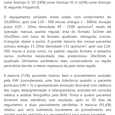
como fototipo II, 10 (28%) como fototipo III, 6 (16%) como fototipo
IV, segundo Fitzpatrick.
O equipamento utilizado emite ondas com comprimento de
10,600nm,
spot size
120 - 300 micras, energia 1 - 300mJ, duração
2
pulso 0,05 - 10ms, densidade 49 - 2500 spots/cm
, modo de
operação manual, padrão regular, área do formato 3x3mm até
20x20mm com tipos de formato quadrado, retangular, circular,
triangular, elipse e ponto. A grande maioria das nossas pacientes
2
utilizou energia 15-20mJ, densidade 132 spots/cm
,
spot size
120-
300 micras e pulso único, no padrão regular, formato e tamanho
variou conforme necessidade, mas predominou 20x20mm e
quadrado. Utilizamos parâmetros mais conservadores na região
periorbital devido a menor espessura da pele nesta região.
A maioria (72%) pacientes tolerou bem o procedimento avaliado
pela EAV (consideramos uma boa tolerância quando a paciente
pontuava EAV < 5) e apresentaram evolução favorável com melhora
das rugas, despigmentação e telangiectasias, avaliada em consulta
médica e análise fotográfica pela WAS. Trinta e quatro pacientes
disseram estar satisfeitas com resultado após os 30 dias de
seguimento e duas parcialmente satisfeitas. A maioria (91,6%)
relatou que seria submetida novamente ao procedimento aos
moldes que foi realizado e o recomendaria para outras pacientes.