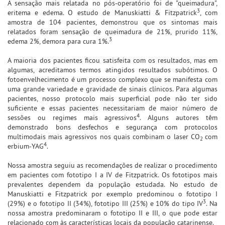
A sensação mais relatada no pós-operatório foi de "queimadura",
3
eritema e edema. O estudo de Manuskiatti & Fitzpatrick
, com
amostra de 104 pacientes, demonstrou que os sintomas mais
relatados foram sensação de queimadura de 21%, prurido 11%,
3
edema 2%, demora para cura 1%.
A maioria dos pacientes ficou satisfeita com os resultados, mas em
algumas, acreditamos termos atingidos resultados subótimos. O
fotoenvelhecimento é um processo complexo que se manifesta com
uma grande variedade e gravidade de sinais clínicos. Para algumas
pacientes, nosso protocolo mais superficial pode não ter sido
suficiente e essas pacientes necessitariam de maior número de
4
sessões ou regimes mais agressivos
. Alguns autores têm
demonstrado bons desfechos e segurança com protocolos
multimodais mais agressivos nos quais combinam o laser CO
com
2
4
erbium-YAG
.
Nossa amostra seguiu as recomendações de realizar o procedimento
em pacientes com fototipo I a IV de Fitzpatrick. Os fototipos mais
prevalentes dependem da população estudada. No estudo de
Manuskiatti e Fitzpatrick por exemplo predominou o fototipo I
3
(29%) e o fototipo II (34%), fototipo III (25%) e 10% do tipo IV
. Na
nossa amostra predominaram o fototipo II e III, o que pode estar
relacionado com às características locais da população catarinense.