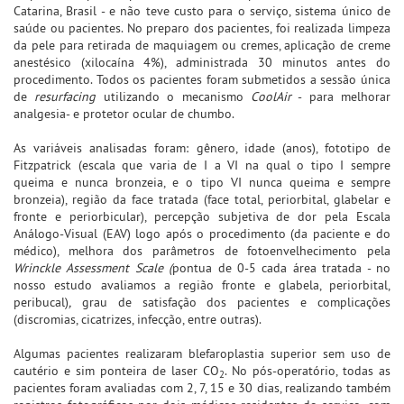
Catarina, Brasil - e não teve custo para o serviço, sistema único de
saúde ou pacientes. No preparo dos pacientes, foi realizada limpeza
da pele para retirada de maquiagem ou cremes, aplicação de creme
anestésico (xilocaína 4%), administrada 30 minutos antes do
procedimento. Todos os pacientes foram submetidos a sessão única
de
resurfacing
utilizando o mecanismo
CoolAir
- para melhorar
analgesia- e protetor ocular de chumbo.
As variáveis analisadas foram: gênero, idade (anos), fototipo de
Fitzpatrick (escala que varia de I a VI na qual o tipo I sempre
queima e nunca bronzeia, e o tipo VI nunca queima e sempre
bronzeia), região da face tratada (face total, periorbital, glabelar e
fronte e periorbicular), percepção subjetiva de dor pela Escala
Análogo-Visual (EAV) logo após o procedimento (da paciente e do
médico), melhora dos parâmetros de fotoenvelhecimento pela
Wrinckle Assessment Scale (
pontua de 0-5 cada área tratada - no
nosso estudo avaliamos a região fronte e glabela, periorbital,
peribucal)
,
grau de satisfação dos pacientes e complicações
(discromias, cicatrizes, infecção, entre outras).
Algumas pacientes realizaram blefaroplastia superior sem uso de
cautério e sim ponteira de laser CO
. No pós-operatório, todas as
2
pacientes foram avaliadas com 2, 7, 15 e 30 dias, realizando também