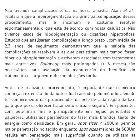
5
Não tivemos complicações sérias na nossa amostra. Alam
et al
.
relataram que a hiperpigmentação é a principal complicação desses
procedimento, mas é incomum e costuma resolver
espontaneamente, o que está de acordo com nossa casuística. Não
tivemos casos de hipopigmentação ou cicatrizes hipertróficas.
1
Estudos que analisaram complicações a longo prazo
, com média de
2,3 anos de seguimento demonstraram que a maioria das
complicações se resolvem e as que persistiram mais tempo foram
hiper ou hipopigmentação e estiveram associadas com tratamentos
mais agressivos.
Follow-up
mais prolongados (> 6 meses) são
necessários para avaliação da manutenção do benefício do
tratamento e surgimento de complicações tardias.
Antes de realizar o procedimento, é importante que o médico
conheça a extensão do dano tecidual causado pelo método, além de
ter conhecimento das propriedades da pele de cada região da face
2
para que possa oferecer tratamento eficaz e seguro
. Em pacientes
com pele mais fina e principalmente em região periorbital e
palpebral, utilizamos parâmetros do laser mais brandos, tanto de
energia como densidade. Em geral,
spot sizes
< 200Um permite
maior penetração no tecido enquanto
spot sizes
maiores de 300Um
resulta em penetração mais superficial quando se utilizam as
2