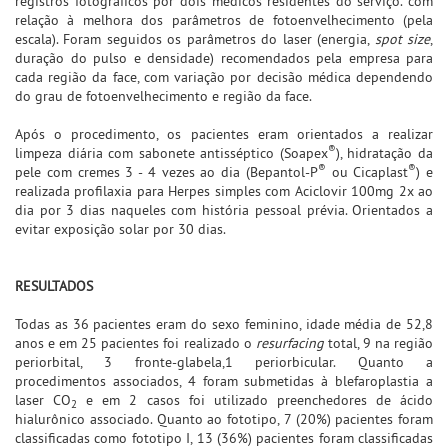
registros fotográficos por dois médicos residentes do serviço. com
relação à melhora dos parâmetros de fotoenvelhecimento (pela
escala). Foram seguidos os parâmetros do laser (energia,
spot size
,
duração do pulso e densidade) recomendados pela empresa para
cada região da face, com variação por decisão médica dependendo
do grau de fotoenvelhecimento e região da face.
Após o procedimento, os pacientes eram orientados a realizar
®
limpeza diária com sabonete antisséptico (Soapex
), hidratação da
®
®
pele com cremes 3 - 4 vezes ao dia (Bepantol-P
ou Cicaplast
) e
realizada profilaxia para Herpes simples com Aciclovir 100mg 2x ao
dia por 3 dias naqueles com história pessoal prévia. Orientados a
evitar exposição solar por 30 dias.
RESULTADOS
Todas as 36 pacientes eram do sexo feminino, idade média de 52,8
anos e em 25 pacientes foi realizado o
resurfacing
total, 9 na região
periorbital, 3 fronte-glabela,1 periorbicular. Quanto a
procedimentos associados, 4 foram submetidas à blefaroplastia a
laser CO
e em 2 casos foi utilizado preenchedores de ácido
2
hialurônico associado. Quanto ao fototipo, 7 (20%) pacientes foram
classificadas como fototipo I, 13 (36%) pacientes foram classificadas