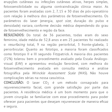
erupções cutâneas ou infecções cutâneas ativas, herpes simples,
fotossensibilidade ou alguma contraindicação clínica maior. As
pacientes foram avaliadas com 2, 7, 15 e 30 dias de pós-operatório
com relação à melhora dos parâmetros de fotoenvelhecimento. Os
parâmetros do laser (energia,
spot size
, duração do pulso e
densidade) variara, conforme decisão médica dependendo do grau
de fotoenvelhecimento e região da face.
RESULTADOS:
Do total de 36 pacientes, todas eram do sexo
feminino, idade média de 52,8 anos e em 25 pacientes foi realizado
o
resurfacing
total, 9 na região periorbital, 3 fronte-glabela, 1
periorbicular. Quanto ao fototipo, a maioria foram classificados
como fototipo II e III segundo Fitzpatrick. A maioria dos pacientes
(72%) tolerou bem o procedimento avaliado pela Escala Análogo-
visual (EAV) e apresentou evolução favorável, com melhora do
fotoenvelhecimento avaliada em consulta médica e análise
fotográfica pela
Wrinckle Assessment Scale
(WAS). Não houve
complicações sérias na nossa casuística.
CONCLUSÃO:
O laser CO
é um método consagrado para
2
rejuvenescimento facial, com grande satisfação por parte das
pacientes. A residência médica é um bom momento para que o
jovem cirurgião se familiarize com esse procedimento para poder
oferecer para pacientes que desejam rejuvenescer de maneira eficaz
e segura.