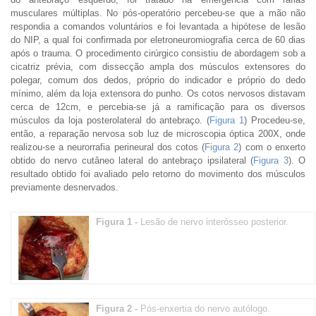
musculares múltiplas. No pós-operatório percebeu-se que a mão não
respondia a comandos voluntários e foi levantada a hipótese de lesão
do NIP, a qual foi confirmada por eletroneuromiografia cerca de 60 dias
após o trauma. O procedimento cirúrgico consistiu de abordagem sob a
cicatriz prévia, com dissecção ampla dos músculos extensores do
polegar, comum dos dedos, próprio do indicador e próprio do dedo
mínimo, além da loja extensora do punho. Os cotos nervosos distavam
cerca de 12cm, e percebia-se já a ramificação para os diversos
músculos da loja posterolateral do antebraço. (
Figura 1
) Procedeu-se,
então, a reparação nervosa sob luz de microscopia óptica 200X, onde
realizou-se a neurorrafia perineural dos cotos (
Figura 2
) com o enxerto
obtido do nervo cutâneo lateral do antebraço ipsilateral (
Figura 3
). O
resultado obtido foi avaliado pelo retorno do movimento dos músculos
previamente desnervados.
Figura 1 -
Lesão de nervo interósseo posterior.
Figura 2 -
Pós-enxertia do nervo autólogo.