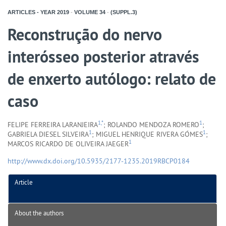
ARTICLES - YEAR
2019
-
VOLUME
34
-
(SUPPL.3)
Reconstrução do nervo
interósseo posterior através
de enxerto autólogo: relato de
caso
1,*
1
FELIPE FERREIRA LARANJEIRA
; ROLANDO MENDOZA ROMERO
;
1
1
GABRIELA DIESEL SILVEIRA
; MIGUEL HENRIQUE RIVERA GÓMES
;
1
MARCOS RICARDO DE OLIVEIRA JAEGER
http://www.dx.doi.org/10.5935/2177-1235.2019RBCP0184
Article
About the authors