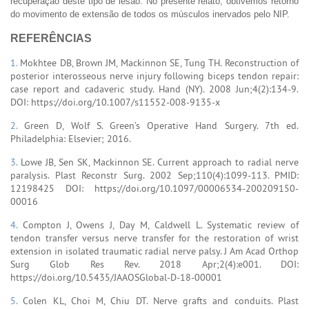
recuperação deste tipo de lesão. No presente relato, obtivemos retorno
do movimento de extensão de todos os músculos inervados pelo NIP.
REFERÊNCIAS
1.
Mokhtee DB, Brown JM, Mackinnon SE, Tung TH. Reconstruction of
posterior interosseous nerve injury following biceps tendon repair:
case report and cadaveric study. Hand (NY). 2008 Jun;4(2):134-9.
DOI: https://doi.org/10.1007/s11552-008-9135-x
2.
Green D, Wolf S. Green’s Operative Hand Surgery. 7th ed.
Philadelphia: Elsevier; 2016.
3.
Lowe JB, Sen SK, Mackinnon SE. Current approach to radial nerve
paralysis. Plast Reconstr Surg. 2002 Sep;110(4):1099-113. PMID:
12198425 DOI: https://doi.org/10.1097/00006534-200209150-
00016
4.
Compton J, Owens J, Day M, Caldwell L. Systematic review of
tendon transfer versus nerve transfer for the restoration of wrist
extension in isolated traumatic radial nerve palsy. J Am Acad Orthop
Surg Glob Res Rev. 2018 Apr;2(4):e001. DOI:
https://doi.org/10.5435/JAAOSGlobal-D-18-00001
5.
Colen KL, Choi M, Chiu DT. Nerve grafts and conduits. Plast