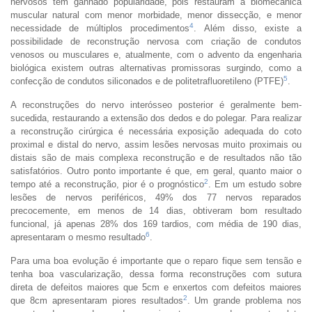
nervosos têm ganhado popularidade, pois restauram a biomecânica
muscular natural com menor morbidade, menor dissecção, e menor
4
necessidade de múltiplos procedimentos
. Além disso, existe a
possibilidade de reconstrução nervosa com criação de condutos
venosos ou musculares e, atualmente, com o advento da engenharia
biológica existem outras alternativas promissoras surgindo, como a
5
confecção de condutos siliconados e de politetrafluoretileno (PTFE)
.
A reconstruções do nervo interósseo posterior é geralmente bem-
sucedida, restaurando a extensão dos dedos e do polegar. Para realizar
a reconstrução cirúrgica é necessária exposição adequada do coto
proximal e distal do nervo, assim lesões nervosas muito proximais ou
distais são de mais complexa reconstrução e de resultados não tão
satisfatórios. Outro ponto importante é que, em geral, quanto maior o
2
tempo até a reconstrução, pior é o prognóstico
. Em um estudo sobre
lesões de nervos periféricos, 49% dos 77 nervos reparados
precocemente, em menos de 14 dias, obtiveram bom resultado
funcional, já apenas 28% dos 169 tardios, com média de 190 dias,
6
apresentaram o mesmo resultado
.
Para uma boa evolução é importante que o reparo fique sem tensão e
tenha boa vascularização, dessa forma reconstruções com sutura
direta de defeitos maiores que 5cm e enxertos com defeitos maiores
2
que 8cm apresentaram piores resultados
. Um grande problema nos