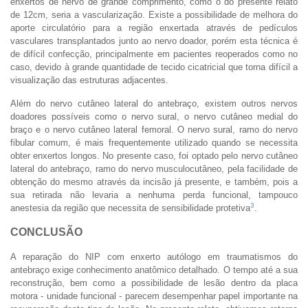
enxertos de nervo de grande comprimento, como o do presente relato
de 12cm, seria a vascularização. Existe a possibilidade de melhora do
aporte circulatório para a região enxertada através de pedículos
vasculares transplantados junto ao nervo doador, porém esta técnica é
de difícil confecção, principalmente em pacientes reoperados como no
caso, devido à grande quantidade de tecido cicatricial que torna difícil a
visualização das estruturas adjacentes.
Além do nervo cutâneo lateral do antebraço, existem outros nervos
doadores possíveis como o nervo sural, o nervo cutâneo medial do
braço e o nervo cutâneo lateral femoral. O nervo sural, ramo do nervo
fibular comum, é mais frequentemente utilizado quando se necessita
obter enxertos longos. No presente caso, foi optado pelo nervo cutâneo
lateral do antebraço, ramo do nervo musculocutâneo, pela facilidade de
obtenção do mesmo através da incisão já presente, e também, pois a
sua retirada não levaria a nenhuma perda funcional, tampouco
3
anestesia da região que necessita de sensibilidade protetiva
.
CONCLUSÃO
A reparação do NIP com enxerto autólogo em traumatismos do
antebraço exige conhecimento anatômico detalhado. O tempo até a sua
reconstrução, bem como a possibilidade de lesão dentro da placa
motora - unidade funcional - parecem desempenhar papel importante na