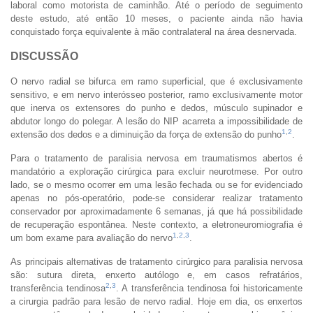
laboral como motorista de caminhão. Até o período de seguimento
deste estudo, até então 10 meses, o paciente ainda não havia
conquistado força equivalente à mão contralateral na área desnervada.
DISCUSSÃO
O nervo radial se bifurca em ramo superficial, que é exclusivamente
sensitivo, e em nervo interósseo posterior, ramo exclusivamente motor
que inerva os extensores do punho e dedos, músculo supinador e
abdutor longo do polegar. A lesão do NIP acarreta a impossibilidade de
1
,
2
extensão dos dedos e a diminuição da força de extensão do punho
.
Para o tratamento de paralisia nervosa em traumatismos abertos é
mandatório a exploração cirúrgica para excluir neurotmese. Por outro
lado, se o mesmo ocorrer em uma lesão fechada ou se for evidenciado
apenas no pós-operatório, pode-se considerar realizar tratamento
conservador por aproximadamente 6 semanas, já que há possibilidade
de recuperação espontânea. Neste contexto, a eletroneuromiografia é
1
,
2
,
3
um bom exame para avaliação do nervo
.
As principais alternativas de tratamento cirúrgico para paralisia nervosa
são: sutura direta, enxerto autólogo e, em casos refratários,
2
,
3
transferência tendinosa
. A transferência tendinosa foi historicamente
a cirurgia padrão para lesão de nervo radial. Hoje em dia, os enxertos