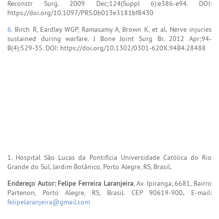
Reconstr Surg. 2009 Dec;124(Suppl 6):e386-e94. DOI:
https://doi.org/10.1097/PRS.0b013e3181bf8430
6.
Birch R, Eardley WGP, Ramasamy A, Brown K, et al. Nerve injuries
sustained during warfare. J Bone Joint Surg Br. 2012 Apr;94-
B(4):529-35. DOI: https://doi.org/10.1302/0301-620X.94B4.28488
1. Hospital São Lucas da Pontifícia Universidade Católica do Rio
Grande do Sul, Jardim Botânico, Porto Alegre, RS, Brasil.
Endereço Autor: Felipe Ferreira Laranjeira
, Av. Ipiranga, 6681, Bairro
Partenon, Porto Alegre, RS, Brasil. CEP 90619-900
.
E-mail:
felipelaranjeira@gmail.com