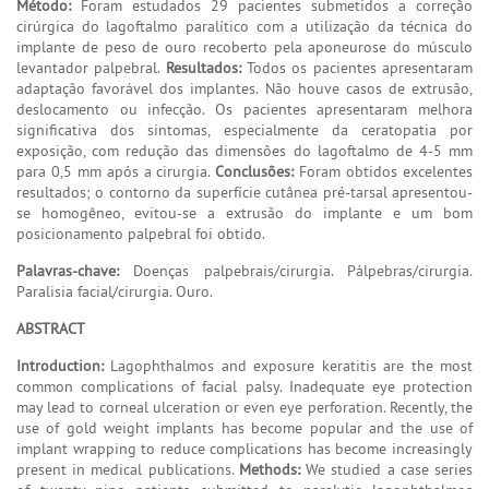
Método:
Foram estudados 29 pacientes submetidos a correção
cirúrgica do lagoftalmo paralítico com a utilização da técnica do
implante de peso de ouro recoberto pela aponeurose do músculo
levantador palpebral.
Resultados:
Todos os pacientes apresentaram
adaptação favorável dos implantes. Não houve casos de extrusão,
deslocamento ou infecção. Os pacientes apresentaram melhora
significativa dos sintomas, especialmente da ceratopatia por
exposição, com redução das dimensões do lagoftalmo de 4-5 mm
para 0,5 mm após a cirurgia.
Conclusões:
Foram obtidos excelentes
resultados; o contorno da superfície cutânea pré-tarsal apresentou-
se homogêneo, evitou-se a extrusão do implante e um bom
posicionamento palpebral foi obtido.
Palavras-chave:
Doenças palpebrais/cirurgia. Pálpebras/cirurgia.
Paralisia facial/cirurgia. Ouro.
ABSTRACT
Introduction:
Lagophthalmos and exposure keratitis are the most
common complications of facial palsy. Inadequate eye protection
may lead to corneal ulceration or even eye perforation. Recently, the
use of gold weight implants has become popular and the use of
implant wrapping to reduce complications has become increasingly
present in medical publications.
Methods:
We studied a case series