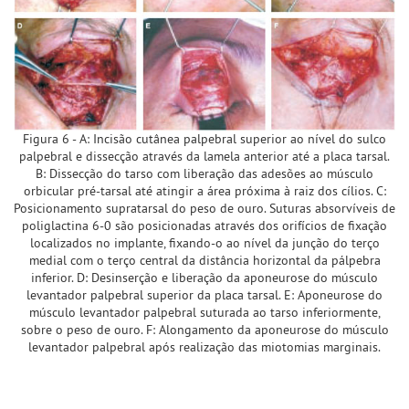
Figura 6 - A: Incisão cutânea palpebral superior ao nível do sulco
palpebral e dissecção através da lamela anterior até a placa tarsal.
B: Dissecção do tarso com liberação das adesões ao músculo
orbicular pré-tarsal até atingir a área próxima à raiz dos cílios. C:
Posicionamento supratarsal do peso de ouro. Suturas absorvíveis de
poliglactina 6-0 são posicionadas através dos orifícios de fixação
localizados no implante, fixando-o ao nível da junção do terço
medial com o terço central da distância horizontal da pálpebra
inferior. D: Desinserção e liberação da aponeurose do músculo
levantador palpebral superior da placa tarsal. E: Aponeurose do
músculo levantador palpebral suturada ao tarso inferiormente,
sobre o peso de ouro. F: Alongamento da aponeurose do músculo
levantador palpebral após realização das miotomias marginais.