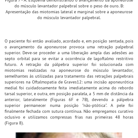
Figura 7 - A: Esquema demonstrando o avançamento da aponeurose
do músculo levantador palpebral sobre o peso de ouro. B:
Apresentação das miotomias lateral e marginal sobre a aponeurose
do músculo levantador palpebral.
O paciente foi então avaliado, acordado e, em posição sentada, pois
o avançamento da aponeurose provoca uma retração palpebral
superior. Deve-se proceder a uma liberação ampla das adesões ao
septo orbital para se evitar a ocorrência de lagoftalmo restritivo
futuro. A retração da pálpebra superior foi solucionada com
miotomias realizadas na aponeurose do músculo levantador,
semelhantes às utilizadas para tratamento das retrações palpebrais
superiores na Oftalmopatia de Graves12: uma incisão aponeurótica
medial foi cuidadosamente feita imediatamente acima do rebordo
tarsal superior, e outra, em posição paralela, a 5 mm de distância da
anterior, lateralmente (Figuras 6F e 7B), devendo a pálpebra
superior permanecer numa posição "não-ptótica". A pele foi
finalmente fechada com sutura contínua. Não empregamos curativo
oclusivo e utilizamos compressas frias nas primeiras 48 horas
(Figura 8).