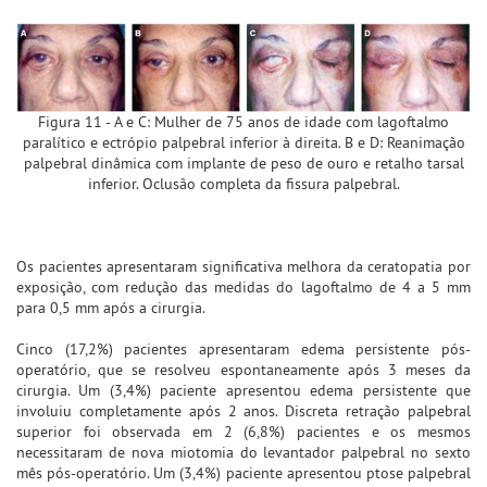
Figura 11 - A e C: Mulher de 75 anos de idade com lagoftalmo
paralítico e ectrópio palpebral inferior à direita. B e D: Reanimação
palpebral dinâmica com implante de peso de ouro e retalho tarsal
inferior. Oclusão completa da fissura palpebral.
Os pacientes apresentaram significativa melhora da ceratopatia por
exposição, com redução das medidas do lagoftalmo de 4 a 5 mm
para 0,5 mm após a cirurgia.
Cinco (17,2%) pacientes apresentaram edema persistente pós-
operatório, que se resolveu espontaneamente após 3 meses da
cirurgia. Um (3,4%) paciente apresentou edema persistente que
involuiu completamente após 2 anos. Discreta retração palpebral
superior foi observada em 2 (6,8%) pacientes e os mesmos
necessitaram de nova miotomia do levantador palpebral no sexto
mês pós-operatório. Um (3,4%) paciente apresentou ptose palpebral