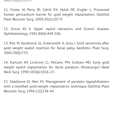
11. Foster JA, Perry JD, Cahill KV, Holck DE, Kugler L. Processed
human pericardium barrier for gold weight implantation. Ophthal
Plast Reconstr Surg. 2004;20(2):107-9.
12. Grove AS Jr. Upper eyelid retraction and Grave's disease.
Ophthalmology. 1981;88(6):449-506.
13. Ritz M, Southwick GJ, Greensmith A, Gory I. Gold sensitivity after
gold weight eyelid insertion for facial palsy. Aesthetic Plast Surg.
2006;30(6):733.
14. Kartush JM, Linstrom CJ, McCann PM, Graham MD. Early gold
weight eyelid implantation for facial paralysis. Otolaryngol Head
Neck Surg. 1990;103(6):1016-23.
15. Gladstone GJ, Nesi FA. Management of paralytic lagophthalmos
with a modified gold-weight implantation technique. Ophthal Plast
Reconstr Surg. 1996;12(1):38-44.