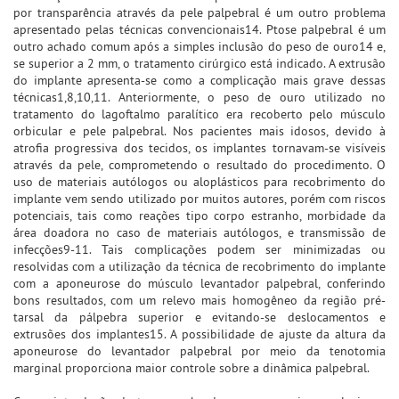
por transparência através da pele palpebral é um outro problema
apresentado pelas técnicas convencionais14. Ptose palpebral é um
outro achado comum após a simples inclusão do peso de ouro14 e,
se superior a 2 mm, o tratamento cirúrgico está indicado. A extrusão
do implante apresenta-se como a complicação mais grave dessas
técnicas1,8,10,11. Anteriormente, o peso de ouro utilizado no
tratamento do lagoftalmo paralítico era recoberto pelo músculo
orbicular e pele palpebral. Nos pacientes mais idosos, devido à
atrofia progressiva dos tecidos, os implantes tornavam-se visíveis
através da pele, comprometendo o resultado do procedimento. O
uso de materiais autólogos ou aloplásticos para recobrimento do
implante vem sendo utilizado por muitos autores, porém com riscos
potenciais, tais como reações tipo corpo estranho, morbidade da
área doadora no caso de materiais autólogos, e transmissão de
infecções9-11. Tais complicações podem ser minimizadas ou
resolvidas com a utilização da técnica de recobrimento do implante
com a aponeurose do músculo levantador palpebral, conferindo
bons resultados, com um relevo mais homogêneo da região pré-
tarsal da pálpebra superior e evitando-se deslocamentos e
extrusões dos implantes15. A possibilidade de ajuste da altura da
aponeurose do levantador palpebral por meio da tenotomia
marginal proporciona maior controle sobre a dinâmica palpebral.