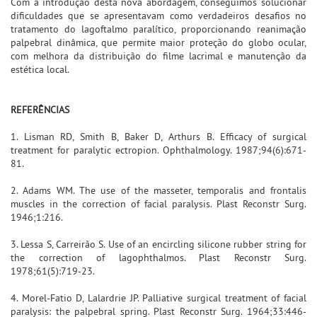
Com a introdução desta nova abordagem, conseguimos solucionar
dificuldades que se apresentavam como verdadeiros desafios no
tratamento do lagoftalmo paralítico, proporcionando reanimação
palpebral dinâmica, que permite maior proteção do globo ocular,
com melhora da distribuição do filme lacrimal e manutenção da
estética local.
REFERÊNCIAS
1. Lisman RD, Smith B, Baker D, Arthurs B. Efficacy of surgical
treatment for paralytic ectropion. Ophthalmology. 1987;94(6):671-
81.
2. Adams WM. The use of the masseter, temporalis and frontalis
muscles in the correction of facial paralysis. Plast Reconstr Surg.
1946;1:216.
3. Lessa S, Carreirão S. Use of an encircling silicone rubber string for
the correction of lagophthalmos. Plast Reconstr Surg.
1978;61(5):719-23.
4. Morel-Fatio D, Lalardrie JP. Palliative surgical treatment of facial
paralysis: the palpebral spring. Plast Reconstr Surg. 1964;33:446-