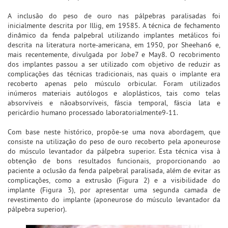
A inclusão do peso de ouro nas pálpebras paralisadas foi
inicialmente descrita por Illig, em 19585. A técnica de fechamento
dinâmico da fenda palpebral utilizando implantes metálicos foi
descrita na literatura norte-americana, em 1950, por Sheehan6 e,
mais recentemente, divulgada por Jobe7 e May8. O recobrimento
dos implantes passou a ser utilizado com objetivo de reduzir as
complicações das técnicas tradicionais, nas quais o implante era
recoberto apenas pelo músculo orbicular. Foram utilizados
inúmeros materiais autólogos e aloplásticos, tais como telas
absorvíveis e nãoabsorvíveis, fáscia temporal, fáscia lata e
pericárdio humano processado laboratorialmente9-11.
Com base neste histórico, propõe-se uma nova abordagem, que
consiste na utilização do peso de ouro recoberto pela aponeurose
do músculo levantador da pálpebra superior. Esta técnica visa à
obtenção de bons resultados funcionais, proporcionando ao
paciente a oclusão da fenda palpebral paralisada, além de evitar as
complicações, como a extrusão (Figura 2) e a visibilidade do
implante (Figura 3), por apresentar uma segunda camada de
revestimento do implante (aponeurose do músculo levantador da
pálpebra superior).