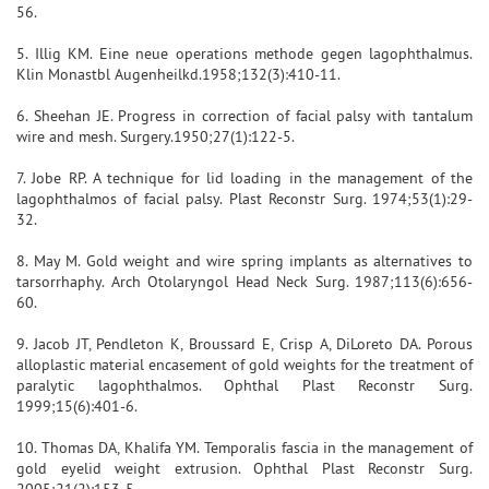
56.
5. Illig KM. Eine neue operations methode gegen lagophthalmus.
Klin Monastbl Augenheilkd.1958;132(3):410-11.
6. Sheehan JE. Progress in correction of facial palsy with tantalum
wire and mesh. Surgery.1950;27(1):122-5.
7. Jobe RP. A technique for lid loading in the management of the
lagophthalmos of facial palsy. Plast Reconstr Surg. 1974;53(1):29-
32.
8. May M. Gold weight and wire spring implants as alternatives to
tarsorrhaphy. Arch Otolaryngol Head Neck Surg. 1987;113(6):656-
60.
9. Jacob JT, Pendleton K, Broussard E, Crisp A, DiLoreto DA. Porous
alloplastic material encasement of gold weights for the treatment of
paralytic lagophthalmos. Ophthal Plast Reconstr Surg.
1999;15(6):401-6.
10. Thomas DA, Khalifa YM. Temporalis fascia in the management of
gold eyelid weight extrusion. Ophthal Plast Reconstr Surg.
2005;21(2):153-5.