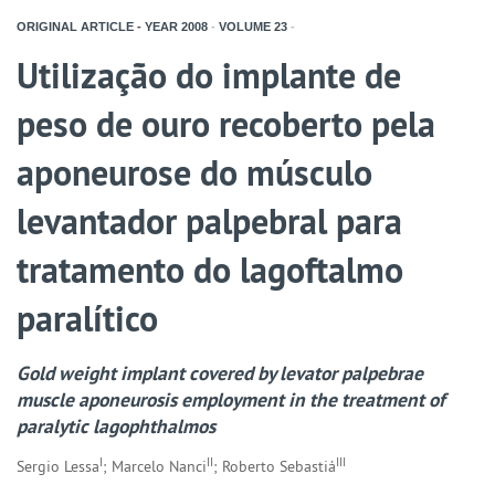
ORIGINAL ARTICLE - YEAR
2008
-
VOLUME
23
-
Utilização do implante de
peso de ouro recoberto pela
aponeurose do músculo
levantador palpebral para
tratamento do lagoftalmo
paralítico
Gold weight implant covered by levator palpebrae
muscle aponeurosis employment in the treatment of
paralytic lagophthalmos
I
II
III
Sergio Lessa
; Marcelo Nanci
; Roberto Sebastiá