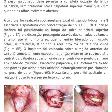
O peso apropriado deve permitir a completa oclusão da fenda
palpebral, sem ocasionar ptose palpebral superior maior que 2mm
quando os olhos estiverem abertos.
A cirurgia foi realizada sob anestesia local utilizando lidocaína 2%
associada a epinefrina com concentração de 1:200.000 UI. A incisão
cutânea foi posicionada ao longo do sulco palpebral superior
(Figura 6A) e a dissecção prosseguiu através das camadas da lamela
anterior até atingir o tarso, que foi então liberado do músculo
orbicular pré-tarsal, atingindo a área próxima da raiz dos cílios
(Figura 6B). O implante foi colocado sobre a região anterior do
tarso já completamente exposto na junção entre os terços medial e
central da pálpebra superior, onde se encontrava o ponto de maior
atividade do músculo levantador palpebral7, e aí fortemente fixado
por pontos passados pelos orifícios estrategicamente posicionados
na peça de ouro (Figura 6C). Nesta fase, o peso foi avaliado em
relação à posição e a seu perfeito contorno.