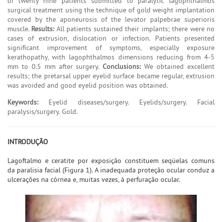
of twenty nine patients submitted to paralytic lagophthalmos
surgical treatment using the technique of gold weight implantation
covered by the aponeurosis of the levator palpebrae superioris
muscle.
Results:
All patients sustained their implants; there were no
cases of extrusion, dislocation or infection. Patients presented
significant improvement of symptoms, especially exposure
kerathopathy, with lagophthalmos dimensions reducing from 4-5
mm to 0.5 mm after surgery.
Conclusions:
We obtained excellent
results; the pretarsal upper eyelid surface became regular, extrusion
was avoided and good eyelid position was obtained.
Keywords:
Eyelid diseases/surgery. Eyelids/surgery. Facial
paralysis/surgery. Gold.
INTRODUÇÃO
Lagoftalmo e ceratite por exposição constituem seqüelas comuns
da paralisia facial (Figura 1). A inadequada proteção ocular conduz a
ulcerações na córnea e, muitas vezes, à perfuração ocular.