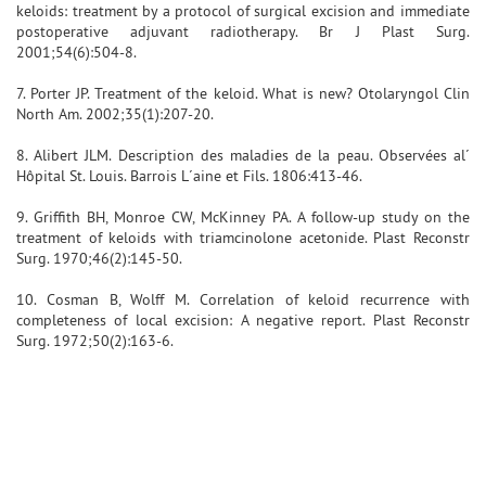
keloids: treatment by a protocol of surgical excision and immediate
postoperative adjuvant radiotherapy. Br J Plast Surg.
2001;54(6):504-8.
7. Porter JP. Treatment of the keloid. What is new? Otolaryngol Clin
North Am. 2002;35(1):207-20.
8. Alibert JLM. Description des maladies de la peau. Observées al´
Hôpital St. Louis. Barrois L´aine et Fils. 1806:413-46.
9. Griffith BH, Monroe CW, McKinney PA. A follow-up study on the
treatment of keloids with triamcinolone acetonide. Plast Reconstr
Surg. 1970;46(2):145-50.
10. Cosman B, Wolff M. Correlation of keloid recurrence with
completeness of local excision: A negative report. Plast Reconstr
Surg. 1972;50(2):163-6.