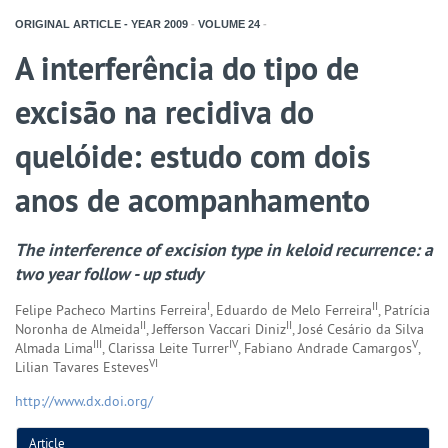
ORIGINAL ARTICLE - YEAR
2009
-
VOLUME
24
-
A interferência do tipo de
excisão na recidiva do
quelóide: estudo com dois
anos de acompanhamento
The interference of excision type in keloid recurrence: a
two year follow - up study
I
II
Felipe Pacheco Martins Ferreira
, Eduardo de Melo Ferreira
, Patrícia
II
II
Noronha de Almeida
, Jefferson Vaccari Diniz
, José Cesário da Silva
III
IV
V
Almada Lima
, Clarissa Leite Turrer
, Fabiano Andrade Camargos
,
VI
Lilian Tavares Esteves
http://www.dx.doi.org/
Article