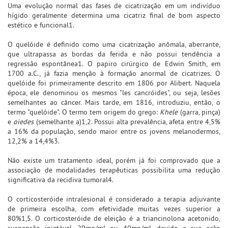
Uma evolução normal das fases de cicatrização em um indivíduo
hígido geralmente determina uma cicatriz final de bom aspecto
estético e funcional1.
O quelóide é definido como uma cicatrização anômala, aberrante,
que ultrapassa as bordas da ferida e não possui tendência a
regressão espontânea1. O papiro cirúrgico de Edwin Smith, em
1700 a.C., já fazia menção à formação anormal de cicatrizes. O
quelóide foi primeiramente descrito em 1806 por Alibert. Naquela
época, ele denominou os mesmos "les cancróides", ou seja, lesões
semelhantes ao câncer. Mais tarde, em 1816, introduziu, então, o
termo "quelóide". O termo tem origem do grego:
Khele
(garra, pinça)
e
oiedes
(semelhante a)1,2. Possui alta prevalência, afeta entre 4,5%
a 16% da população, sendo maior entre os jovens melanodermos,
12,2% a 14,4%3.
Não existe um tratamento ideal, porém já foi comprovado que a
associação de modalidades terapêuticas possibilita uma redução
significativa da recidiva tumoral4.
O corticosteróide intralesional é considerado a terapia adjuvante
de primeira escolha, com efetividade muitas vezes superior a
80%1,5. O corticosteróide de eleição é a triancinolona acetonido,
suspensão injetável, 20mg/ml ou 40mg/ml, devido a sua ação