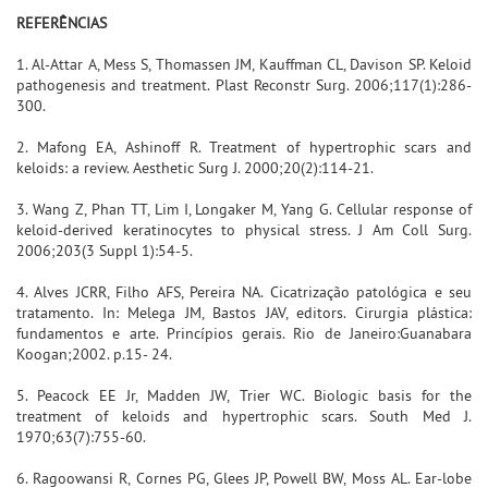
REFERÊNCIAS
1. Al-Attar A, Mess S, Thomassen JM, Kauffman CL, Davison SP. Keloid
pathogenesis and treatment. Plast Reconstr Surg. 2006;117(1):286-
300.
2. Mafong EA, Ashinoff R. Treatment of hypertrophic scars and
keloids: a review. Aesthetic Surg J. 2000;20(2):114-21.
3. Wang Z, Phan TT, Lim I, Longaker M, Yang G. Cellular response of
keloid-derived keratinocytes to physical stress. J Am Coll Surg.
2006;203(3 Suppl 1):54-5.
4. Alves JCRR, Filho AFS, Pereira NA. Cicatrização patológica e seu
tratamento. In: Melega JM, Bastos JAV, editors. Cirurgia plástica:
fundamentos e arte. Princípios gerais. Rio de Janeiro:Guanabara
Koogan;2002. p.15- 24.
5. Peacock EE Jr, Madden JW, Trier WC. Biologic basis for the
treatment of keloids and hypertrophic scars. South Med J.
1970;63(7):755-60.
6. Ragoowansi R, Cornes PG, Glees JP, Powell BW, Moss AL. Ear-lobe