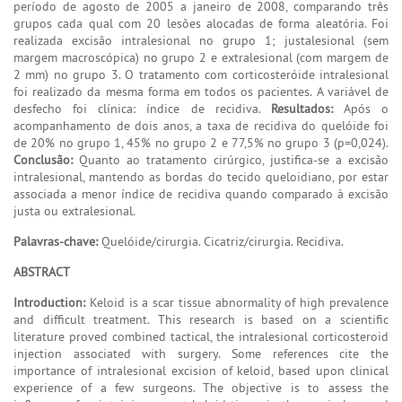
período de agosto de 2005 a janeiro de 2008, comparando três
grupos cada qual com 20 lesões alocadas de forma aleatória. Foi
realizada excisão intralesional no grupo 1; justalesional (sem
margem macroscópica) no grupo 2 e extralesional (com margem de
2 mm) no grupo 3. O tratamento com corticosteróide intralesional
foi realizado da mesma forma em todos os pacientes. A variável de
desfecho foi clínica: índice de recidiva.
Resultados:
Após o
acompanhamento de dois anos, a taxa de recidiva do quelóide foi
de 20% no grupo 1, 45% no grupo 2 e 77,5% no grupo 3 (p=0,024).
Conclusão:
Quanto ao tratamento cirúrgico, justifica-se a excisão
intralesional, mantendo as bordas do tecido queloidiano, por estar
associada a menor índice de recidiva quando comparado à excisão
justa ou extralesional.
Palavras-chave:
Quelóide/cirurgia. Cicatriz/cirurgia. Recidiva.
ABSTRACT
Introduction:
Keloid is a scar tissue abnormality of high prevalence
and difficult treatment. This research is based on a scientific
literature proved combined tactical, the intralesional corticosteroid
injection associated with surgery. Some references cite the
importance of intralesional excision of keloid, based upon clinical
experience of a few surgeons. The objective is to assess the