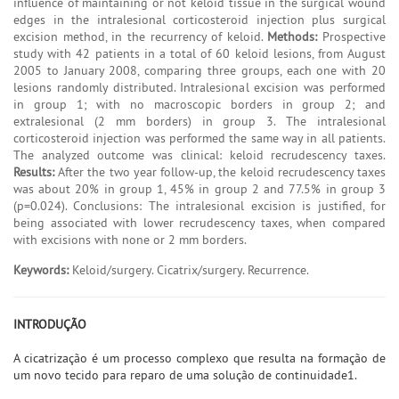
influence of maintaining or not keloid tissue in the surgical wound
edges in the intralesional corticosteroid injection plus surgical
excision method, in the recurrency of keloid.
Methods:
Prospective
study with 42 patients in a total of 60 keloid lesions, from August
2005 to January 2008, comparing three groups, each one with 20
lesions randomly distributed. Intralesional excision was performed
in group 1; with no macroscopic borders in group 2; and
extralesional (2 mm borders) in group 3. The intralesional
corticosteroid injection was performed the same way in all patients.
The analyzed outcome was clinical: keloid recrudescency taxes.
Results:
After the two year follow-up, the keloid recrudescency taxes
was about 20% in group 1, 45% in group 2 and 77.5% in group 3
(p=0.024). Conclusions: The intralesional excision is justified, for
being associated with lower recrudescency taxes, when compared
with excisions with none or 2 mm borders.
Keywords:
Keloid/surgery. Cicatrix/surgery. Recurrence.
INTRODUÇÃO
A cicatrização é um processo complexo que resulta na formação de
um novo tecido para reparo de uma solução de continuidade1.