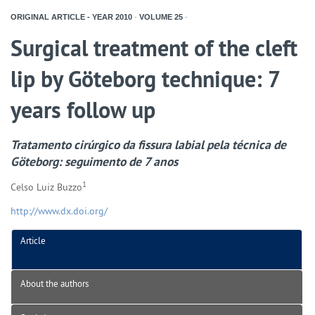
ORIGINAL ARTICLE - YEAR
2010
-
VOLUME
25
-
Surgical treatment of the cleft
lip by Göteborg technique: 7
years follow up
Tratamento cirúrgico da fissura labial pela técnica de
Göteborg: seguimento de 7 anos
1
Celso Luiz Buzzo
http://www.dx.doi.org/
Article
About the authors