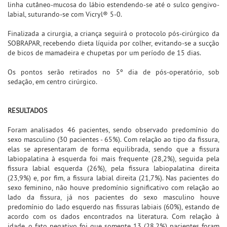
linha cutâneo-mucosa do lábio estendendo-se até o sulco gengivo-
labial, suturando-se com Vicryl® 5-0.
Finalizada a cirurgia, a criança seguirá o protocolo pós-cirúrgico da
SOBRAPAR, recebendo dieta líquida por colher, evitando-se a sucção
de bicos de mamadeira e chupetas por um período de 15 dias.
Os pontos serão retirados no 5º dia de pós-operatório, sob
sedação, em centro cirúrgico.
RESULTADOS
Foram analisados 46 pacientes, sendo observado predomínio do
sexo masculino (30 pacientes - 65%). Com relação ao tipo da fissura,
elas se apresentaram de forma equilibrada, sendo que a fissura
labiopalatina à esquerda foi mais frequente (28,2%), seguida pela
fissura labial esquerda (26%), pela fissura labiopalatina direita
(23,9%) e, por fim, a fissura labial direita (21,7%). Nas pacientes do
sexo feminino, não houve predomínio significativo com relação ao
lado da fissura, já nos pacientes do sexo masculino houve
predomínio do lado esquerdo nas fissuras labiais (60%), estando de
acordo com os dados encontrados na literatura. Com relação à
idade, o fato negativo foi que somente 13 (28,2%) pacientes foram