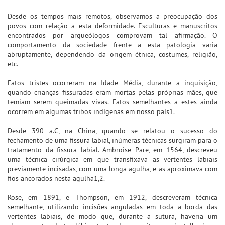
Desde os tempos mais remotos, observamos a preocupação dos
povos com relação a esta deformidade. Esculturas e manuscritos
encontrados por arqueólogos comprovam tal afirmação. O
comportamento da sociedade frente a esta patologia varia
abruptamente, dependendo da origem étnica, costumes, religião,
etc.
Fatos tristes ocorreram na Idade Média, durante a inquisição,
quando crianças fissuradas eram mortas pelas próprias mães, que
temiam serem queimadas vivas. Fatos semelhantes a estes ainda
ocorrem em algumas tribos indígenas em nosso país1.
Desde 390 a.C, na China, quando se relatou o sucesso do
fechamento de uma fissura labial, inúmeras técnicas surgiram para o
tratamento da fissura labial. Ambroise Pare, em 1564, descreveu
uma técnica cirúrgica em que transfixava as vertentes labiais
previamente incisadas, com uma longa agulha, e as aproximava com
fios ancorados nesta agulha1,2.
Rose, em 1891, e Thompson, em 1912, descreveram técnica
semelhante, utilizando incisões anguladas em toda a borda das
vertentes labiais, de modo que, durante a sutura, haveria um