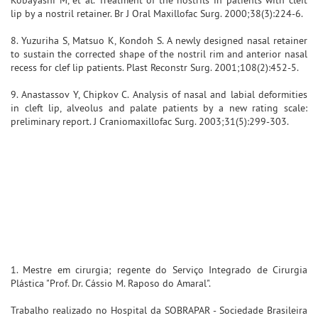
lip by a nostril retainer. Br J Oral Maxillofac Surg. 2000;38(3):224-6.
8. Yuzuriha S, Matsuo K, Kondoh S. A newly designed nasal retainer
to sustain the corrected shape of the nostril rim and anterior nasal
recess for clef lip patients. Plast Reconstr Surg. 2001;108(2):452-5.
9. Anastassov Y, Chipkov C. Analysis of nasal and labial deformities
in cleft lip, alveolus and palate patients by a new rating scale:
preliminary report. J Craniomaxillofac Surg. 2003;31(5):299-303.
1. Mestre em cirurgia; regente do Serviço Integrado de Cirurgia
Plástica "Prof. Dr. Cássio M. Raposo do Amaral".
Trabalho realizado no Hospital da SOBRAPAR - Sociedade Brasileira