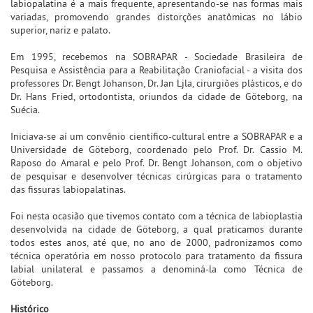
labiopalatina é a mais frequente, apresentando-se nas formas mais
variadas, promovendo grandes distorções anatômicas no lábio
superior, nariz e palato.
Em 1995, recebemos na SOBRAPAR - Sociedade Brasileira de
Pesquisa e Assistência para a Reabilitação Craniofacial - a visita dos
professores Dr. Bengt Johanson, Dr. Jan Ljla, cirurgiões plásticos, e do
Dr. Hans Fried, ortodontista, oriundos da cidade de Göteborg, na
Suécia.
Iniciava-se aí um convênio científico-cultural entre a SOBRAPAR e a
Universidade de Göteborg, coordenado pelo Prof. Dr. Cassio M.
Raposo do Amaral e pelo Prof. Dr. Bengt Johanson, com o objetivo
de pesquisar e desenvolver técnicas cirúrgicas para o tratamento
das fissuras labiopalatinas.
Foi nesta ocasião que tivemos contato com a técnica de labioplastia
desenvolvida na cidade de Göteborg, a qual praticamos durante
todos estes anos, até que, no ano de 2000, padronizamos como
técnica operatória em nosso protocolo para tratamento da fissura
labial unilateral e passamos a denominá-la como Técnica de
Göteborg.
Histórico