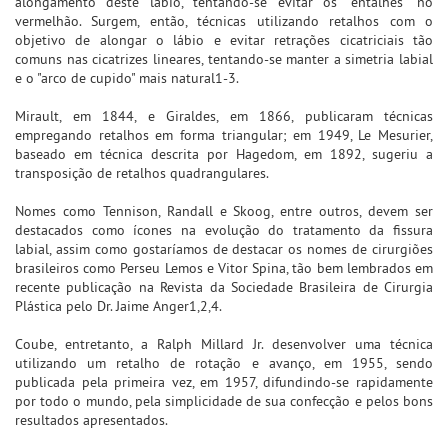
alongamento deste lábio, tentando-se evitar os "entalhes" no
vermelhão. Surgem, então, técnicas utilizando retalhos com o
objetivo de alongar o lábio e evitar retrações cicatriciais tão
comuns nas cicatrizes lineares, tentando-se manter a simetria labial
e o "arco de cupido" mais natural1-3.
Mirault, em 1844, e Giraldes, em 1866, publicaram técnicas
empregando retalhos em forma triangular; em 1949, Le Mesurier,
baseado em técnica descrita por Hagedom, em 1892, sugeriu a
transposição de retalhos quadrangulares.
Nomes como Tennison, Randall e Skoog, entre outros, devem ser
destacados como ícones na evolução do tratamento da fissura
labial, assim como gostaríamos de destacar os nomes de cirurgiões
brasileiros como Perseu Lemos e Vitor Spina, tão bem lembrados em
recente publicação na Revista da Sociedade Brasileira de Cirurgia
Plástica pelo Dr. Jaime Anger1,2,4.
Coube, entretanto, a Ralph Millard Jr. desenvolver uma técnica
utilizando um retalho de rotação e avanço, em 1955, sendo
publicada pela primeira vez, em 1957, difundindo-se rapidamente
por todo o mundo, pela simplicidade de sua confecção e pelos bons
resultados apresentados.