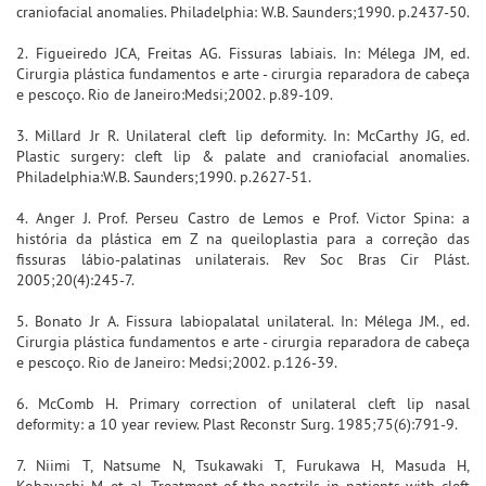
craniofacial anomalies. Philadelphia: W.B. Saunders;1990. p.2437-50.
2. Figueiredo JCA, Freitas AG. Fissuras labiais. In: Mélega JM, ed.
Cirurgia plástica fundamentos e arte - cirurgia reparadora de cabeça
e pescoço. Rio de Janeiro:Medsi;2002. p.89-109.
3. Millard Jr R. Unilateral cleft lip deformity. In: McCarthy JG, ed.
Plastic surgery: cleft lip & palate and craniofacial anomalies.
Philadelphia:W.B. Saunders;1990. p.2627-51.
4. Anger J. Prof. Perseu Castro de Lemos e Prof. Victor Spina: a
história da plástica em Z na queiloplastia para a correção das
fissuras lábio-palatinas unilaterais. Rev Soc Bras Cir Plást.
2005;20(4):245-7.
5. Bonato Jr A. Fissura labiopalatal unilateral. In: Mélega JM., ed.
Cirurgia plástica fundamentos e arte - cirurgia reparadora de cabeça
e pescoço. Rio de Janeiro: Medsi;2002. p.126-39.
6. McComb H. Primary correction of unilateral cleft lip nasal
deformity: a 10 year review. Plast Reconstr Surg. 1985;75(6):791-9.
7. Niimi T, Natsume N, Tsukawaki T, Furukawa H, Masuda H,
Kobayashi M, et al. Treatment of the nostrils in patients with cleft