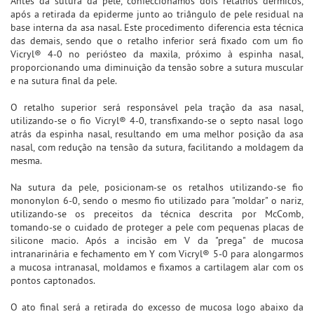
Antes da sutura da pele, confeccionamos dois retalhos dérmicos,
após a retirada da epiderme junto ao triângulo de pele residual na
base interna da asa nasal. Este procedimento diferencia esta técnica
das demais, sendo que o retalho inferior será fixado com um fio
Vicryl® 4-0 no periósteo da maxila, próximo à espinha nasal,
proporcionando uma diminuição da tensão sobre a sutura muscular
e na sutura final da pele.
O retalho superior será responsável pela tração da asa nasal,
utilizando-se o fio Vicryl® 4-0, transfixando-se o septo nasal logo
atrás da espinha nasal, resultando em uma melhor posição da asa
nasal, com redução na tensão da sutura, facilitando a moldagem da
mesma.
Na sutura da pele, posicionam-se os retalhos utilizando-se fio
mononylon 6-0, sendo o mesmo fio utilizado para "moldar" o nariz,
utilizando-se os preceitos da técnica descrita por McComb,
tomando-se o cuidado de proteger a pele com pequenas placas de
silicone macio. Após a incisão em V da "prega" de mucosa
intranarinária e fechamento em Y com Vicryl® 5-0 para alongarmos
a mucosa intranasal, moldamos e fixamos a cartilagem alar com os
pontos captonados.
O ato final será a retirada do excesso de mucosa logo abaixo da