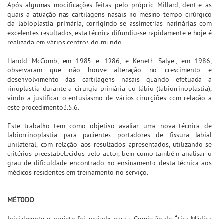
Após algumas modificações feitas pelo próprio Millard, dentre as
quais a atuação nas cartilagens nasais no mesmo tempo cirúrgico
da labioplastia primária, corrigindo-se assimetrias narinárias com
excelentes resultados, esta técnica difundiu-se rapidamente e hoje é
realizada em vários centros do mundo.
Harold McComb, em 1985 e 1986, e Keneth Salyer, em 1986,
observaram que não houve alteração no crescimento e
desenvolvimento das cartilagens nasais quando efetuada a
rinoplastia durante a cirurgia primária do lábio (labiorrinoplastia),
vindo a justificar o entusiasmo de vários cirurgiões com relação a
este procedimento3,5,6.
Este trabalho tem como objetivo avaliar uma nova técnica de
labiorrinoplastia para pacientes portadores de fissura labial
unilateral, com relação aos resultados apresentados, utilizando-se
critérios preestabelecidos pelo autor, bem como também analisar o
grau de dificuldade encontrado no ensinamento desta técnica aos
médicos residentes em treinamento no serviço.
MÉTODO
Inicialmente, o projeto foi enviado para a Comissão de Ética Médica