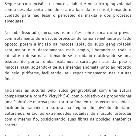
Segue-se com incisões na mucosa labial e no sulco gengivolabial
com o descolamento cuidadoso até a base da asa nasal, tomando o
cuidado para não lesar o periósteo da maxila e dos processos
alveolares.
No lado fissurado, iniciamos as incisões sobre a marcação prévia,
com isolamento do músculo orbicular de forma semelhante ao lado
oposto, porém a incisão na mucosa labial do sulco gengivolabial
será maior e o descolamento mais amplo, liberando-se toda a
lateral e o dorso nasal, tomando-se o cuidado e utilizando-se uma
tesoura de ponta romba, isolamos a cartilagem alar da pele e
mucosa nasal, soltando-a de sua inserção anômala junto ao rebordo
do seio piriforme, facilitando seu reposicionamento nas suturas
finais.
Iniciamos as suturas pelo sulco gengivolabial com uma sutura
compensatória com fio Vicryl® 5-0, com o objetivo de proporcionar
uma "sobra" de mucosa para a sutura final entre as vertentes labiais,
facilitando também a sutura na região do alvéolo dentário.
Suturamos, então, as extremidades isoladas do músculo orbicular
com o mesmo fio, posicionando suas fibras na posição anatômica
correta.