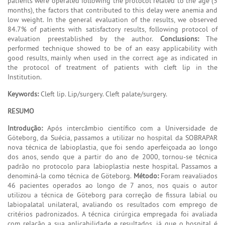
patients were operated following the protocol related to the age (3
months), the factors that contributed to this delay were anemia and
low weight. In the general evaluation of the results, we observed
84.7% of patients with satisfactory results, following protocol of
evaluation preestablished by the author.
Conclusions:
The
performed technique showed to be of an easy applicability with
good results, mainly when used in the correct age as indicated in
the protocol of treatment of patients with cleft lip in the
Institution.
Keywords:
Cleft lip. Lip/surgery. Cleft palate/surgery.
RESUMO
Introdução:
Após intercâmbio científico com a Universidade de
Göteborg, da Suécia, passamos a utilizar no hospital da SOBRAPAR
nova técnica de labioplastia, que foi sendo aperfeiçoada ao longo
dos anos, sendo que a partir do ano de 2000, tornou-se técnica
padrão no protocolo para labioplastia neste hospital. Passamos a
denominá-la como técnica de Göteborg.
Método:
Foram reavaliados
46 pacientes operados ao longo de 7 anos, nos quais o autor
utilizou a técnica de Göteborg para correção de fissura labial ou
labiopalatal unilateral, avaliando os resultados com emprego de
critérios padronizados. A técnica cirúrgica empregada foi avaliada
com relação a sua aplicabilidade e resultados, já que o hospital é