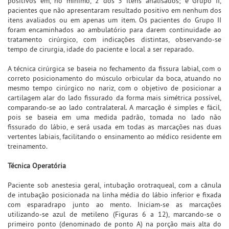
positivos em, no mínimo, 2 dos 3 itens analisados; e Grupo II,
pacientes que não apresentaram resultado positivo em nenhum dos
itens avaliados ou em apenas um item. Os pacientes do Grupo II
foram encaminhados ao ambulatório para darem continuidade ao
tratamento cirúrgico, com indicações distintas, observando-se
tempo de cirurgia, idade do paciente e local a ser reparado.
A técnica cirúrgica se baseia no fechamento da fissura labial, com o
correto posicionamento do músculo orbicular da boca, atuando no
mesmo tempo cirúrgico no nariz, com o objetivo de posicionar a
cartilagem alar do lado fissurado da forma mais simétrica possível,
comparando-se ao lado contralateral. A marcação é simples e fácil,
pois se baseia em uma medida padrão, tomada no lado não
fissurado do lábio, e será usada em todas as marcações nas duas
vertentes labiais, facilitando o ensinamento ao médico residente em
treinamento.
Técnica Operatória
Paciente sob anestesia geral, intubação orotraqueal, com a cânula
de intubação posicionada na linha média do lábio inferior e fixada
com esparadrapo junto ao mento. Iniciam-se as marcações
utilizando-se azul de metileno (Figuras 6 a 12), marcando-se o
primeiro ponto (denominado de ponto A) na porção mais alta do