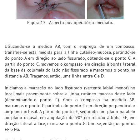
Figura 12 - Aspecto pós-operatório imediato.
Utilizando-se a medida AB, com o emprego de um compasso,
transfere-se esta medida para a linha cutâneo-mucosa, partindo-se
do ponto A em direção ao lado fissurado, obtendo-se o ponto C. A
partir do ponto C, movemos o compasso em direção à borda lateral
da base da columela do lado não fissurado e marcamos o ponto na
distância AB. Traçamos, então, uma linha entre C e D.
Iniciamos a marcação no lado fissurado (vertente labial menor) no
local mais proeminente sobre a linha cutâneo mucosa deste lado
(denominando-o ponto E). Com o compasso na medida AB,
marcamos o ponto F partindo do ponto E em direção perpendicular
ao plano oclusal. A partir do ponto F, seguindo um plano paralelo
ao plano oclusal, em angulação de 90º em relação à linha EF, em
direção lateral à face, marca-se o ponto G. Une-se, então, os pontos
EF e FG.