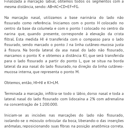
Finalizada a marcação labial, obtemos todos os segmentos com a
mesma distância, sendo: AB=AC=CD=EF=FG.
Na marcação nasal, utilizamos a base narinária do lado não
fissurado como referência. Iniciamos com o ponto H colocado no
centro da base da columela e com o ponto I colocado no centro da
narina que, quando presente, corresponde à elevação da crista
filtral. Esta medida HI é transferida com o compasso para o lado
fissurado, sendo marcado o ponto J na linha cutâneo-mucosa justa
à fissura. Na borda lateral da asa nasal do lado não fissurado,
marcamos o ponto K e obtemos a distância KI, que será transferida
para o lado fissurado a partir do ponto L, que se situa na borda
lateral da asa nasal do lado fissurado, na direção da linha cutâneo-
mucosa interna, que representa o ponto M.
Obtemos, então, HI=HJ e KI=LM.
Terminada a marcação, infiltra-se todo o lábio, dorso nasal e toda a
lateral nasal do lado fissurado com lidocaína a 2% com adrenalina
na concentração de 1:200.000.
Iniciam-se as incisões nas marcações do lado não fissurado,
isolando-se o músculo orbicular da boca, liberando-o das inserções
anômalas, reposicionando suas fibras na posição anatômica correta.