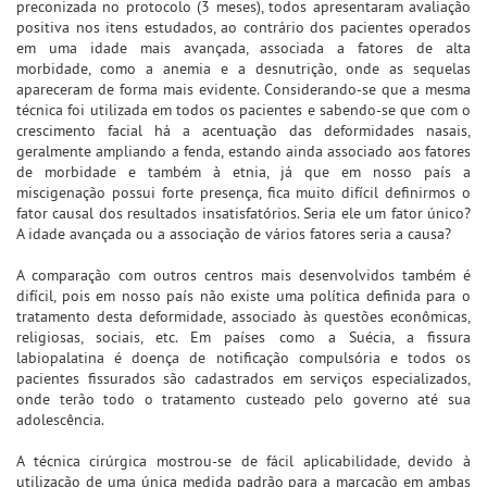
preconizada no protocolo (3 meses), todos apresentaram avaliação
positiva nos itens estudados, ao contrário dos pacientes operados
em uma idade mais avançada, associada a fatores de alta
morbidade, como a anemia e a desnutrição, onde as sequelas
apareceram de forma mais evidente. Considerando-se que a mesma
técnica foi utilizada em todos os pacientes e sabendo-se que com o
crescimento facial há a acentuação das deformidades nasais,
geralmente ampliando a fenda, estando ainda associado aos fatores
de morbidade e também à etnia, já que em nosso país a
miscigenação possui forte presença, fica muito difícil definirmos o
fator causal dos resultados insatisfatórios. Seria ele um fator único?
A idade avançada ou a associação de vários fatores seria a causa?
A comparação com outros centros mais desenvolvidos também é
difícil, pois em nosso país não existe uma política definida para o
tratamento desta deformidade, associado às questões econômicas,
religiosas, sociais, etc. Em países como a Suécia, a fissura
labiopalatina é doença de notificação compulsória e todos os
pacientes fissurados são cadastrados em serviços especializados,
onde terão todo o tratamento custeado pelo governo até sua
adolescência.
A técnica cirúrgica mostrou-se de fácil aplicabilidade, devido à
utilização de uma única medida padrão para a marcação em ambas