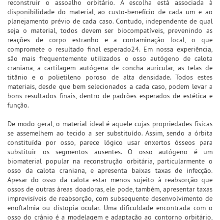
reconstruir o assoalho orbitário. A escolha está associada à
disponibilidade do material, ao custo-benefício de cada um e ao
planejamento prévio de cada caso. Contudo, independente de qual
seja o material, todos devem ser biocompatíveis, prevenindo as
reações de corpo estranho e a contaminação local, o que
compromete o resultado final esperado24. Em nossa experiência,
são mais frequentemente utilizados o osso autógeno de calota
craniana, a cartilagem autógena de concha auricular, as telas de
titânio e o polietileno poroso de alta densidade. Todos estes
materiais, desde que bem selecionados a cada caso, podem levar a
bons resultados finais, dentro de padrões esperados de estética e
função.
De modo geral, o material ideal é aquele cujas propriedades físicas
se assemelhem ao tecido a ser substituído. Assim, sendo a órbita
constituída por osso, parece lógico usar enxertos ósseos para
substituir os segmentos ausentes. O osso autógeno é um
biomaterial popular na reconstrução orbitária, particularmente o
osso da calota craniana, e apresenta baixas taxas de infecção.
Apesar do osso da calota estar menos sujeito à reabsorção que
ossos de outras áreas doadoras, ele pode, também, apresentar taxas
imprevisíveis de reabsorção, com subsequente desenvolvimento de
enoftalmia ou distopia ocular. Uma dificuldade encontrada com o
osso do crânio é a modelagem e adaptação ao contorno orbitário,