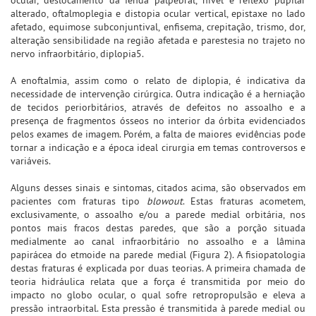
alterado, oftalmoplegia e distopia ocular vertical, epistaxe no lado
afetado, equimose subconjuntival, enfisema, crepitação, trismo, dor,
alteração sensibilidade na região afetada e parestesia no trajeto no
nervo infraorbitário, diplopia5.
A enoftalmia, assim como o relato de diplopia, é indicativa da
necessidade de intervenção cirúrgica. Outra indicação é a herniação
de tecidos periorbitários, através de defeitos no assoalho e a
presença de fragmentos ósseos no interior da órbita evidenciados
pelos exames de imagem. Porém, a falta de maiores evidências pode
tornar a indicação e a época ideal cirurgia em temas controversos e
variáveis.
Alguns desses sinais e sintomas, citados acima, são observados em
pacientes com fraturas tipo
blowout
. Estas fraturas acometem,
exclusivamente, o assoalho e/ou a parede medial orbitária, nos
pontos mais fracos destas paredes, que são a porção situada
medialmente ao canal infraorbitário no assoalho e a lâmina
papirácea do etmoide na parede medial (Figura 2). A fisiopatologia
destas fraturas é explicada por duas teorias. A primeira chamada de
teoria hidráulica relata que a força é transmitida por meio do
impacto no globo ocular, o qual sofre retropropulsão e eleva a
pressão intraorbital. Esta pressão é transmitida à parede medial ou