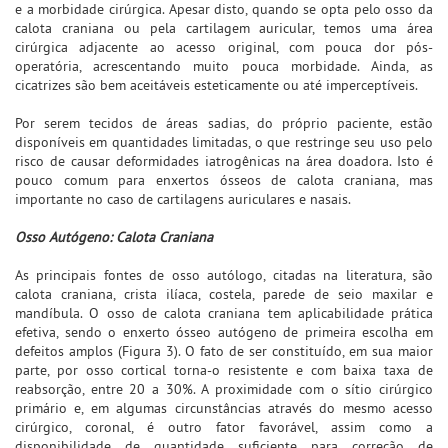
e a morbidade cirúrgica. Apesar disto, quando se opta pelo osso da
calota craniana ou pela cartilagem auricular, temos uma área
cirúrgica adjacente ao acesso original, com pouca dor pós-
operatória, acrescentando muito pouca morbidade. Ainda, as
cicatrizes são bem aceitáveis esteticamente ou até imperceptíveis.
Por serem tecidos de áreas sadias, do próprio paciente, estão
disponíveis em quantidades limitadas, o que restringe seu uso pelo
risco de causar deformidades iatrogênicas na área doadora. Isto é
pouco comum para enxertos ósseos de calota craniana, mas
importante no caso de cartilagens auriculares e nasais.
Osso Autógeno: Calota Craniana
As principais fontes de osso autólogo, citadas na literatura, são
calota craniana, crista ilíaca, costela, parede de seio maxilar e
mandíbula. O osso de calota craniana tem aplicabilidade prática
efetiva, sendo o enxerto ósseo autógeno de primeira escolha em
defeitos amplos (Figura 3). O fato de ser constituído, em sua maior
parte, por osso cortical torna-o resistente e com baixa taxa de
reabsorção, entre 20 a 30%. A proximidade com o sítio cirúrgico
primário e, em algumas circunstâncias através do mesmo acesso
cirúrgico, coronal, é outro fator favorável, assim como a
disponibilidade de quantidade suficiente para correção de