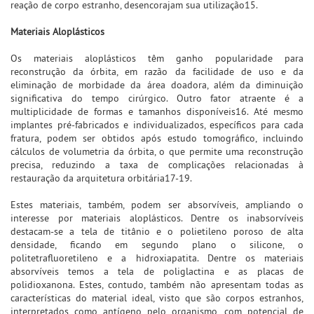
reação de corpo estranho, desencorajam sua utilização15.
Materiais Aloplásticos
Os materiais aloplásticos têm ganho popularidade para
reconstrução da órbita, em razão da facilidade de uso e da
eliminação de morbidade da área doadora, além da diminuição
significativa do tempo cirúrgico. Outro fator atraente é a
multiplicidade de formas e tamanhos disponíveis16. Até mesmo
implantes pré-fabricados e individualizados, específicos para cada
fratura, podem ser obtidos após estudo tomográfico, incluindo
cálculos de volumetria da órbita, o que permite uma reconstrução
precisa, reduzindo a taxa de complicações relacionadas à
restauração da arquitetura orbitária17-19.
Estes materiais, também, podem ser absorvíveis, ampliando o
interesse por materiais aloplásticos. Dentre os inabsorvíveis
destacam-se a tela de titânio e o polietileno poroso de alta
densidade, ficando em segundo plano o silicone, o
politetrafluoretileno e a hidroxiapatita. Dentre os materiais
absorvíveis temos a tela de poliglactina e as placas de
polidioxanona. Estes, contudo, também não apresentam todas as
características do material ideal, visto que são corpos estranhos,
interpretados como antígeno pelo organismo, com potencial de