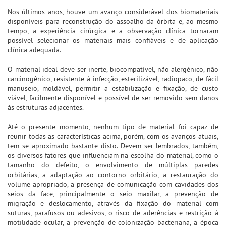
Nos últimos anos, houve um avanço considerável dos biomateriais
disponíveis para reconstrução do assoalho da órbita e, ao mesmo
tempo, a experiência cirúrgica e a observação clínica tornaram
possível selecionar os materiais mais confiáveis e de aplicação
clínica adequada.
O material ideal deve ser inerte, biocompatível, não alergênico, não
carcinogênico, resistente à infecção, esterilizável, radiopaco, de fácil
manuseio, moldável, permitir a estabilização e fixação, de custo
viável, facilmente disponível e possível de ser removido sem danos
às estruturas adjacentes.
Até o presente momento, nenhum tipo de material foi capaz de
reunir todas as características acima, porém, com os avanços atuais,
tem se aproximado bastante disto. Devem ser lembrados, também,
os diversos fatores que influenciam na escolha do material, como o
tamanho do defeito, o envolvimento de múltiplas paredes
orbitárias, a adaptação ao contorno orbitário, a restauração do
volume apropriado, a presença de comunicação com cavidades dos
seios da face, principalmente o seio maxilar, a prevenção de
migração e deslocamento, através da fixação do material com
suturas, parafusos ou adesivos, o risco de aderências e restrição à
motilidade ocular, a prevenção de colonização bacteriana, a época