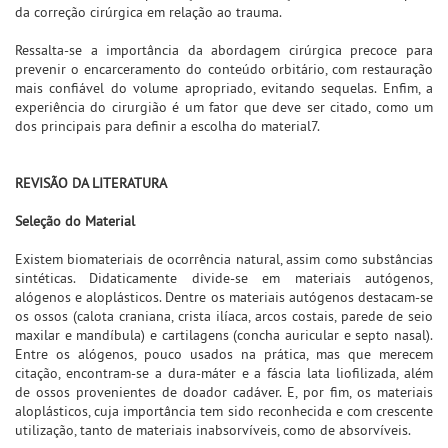
da correção cirúrgica em relação ao trauma.
Ressalta-se a importância da abordagem cirúrgica precoce para
prevenir o encarceramento do conteúdo orbitário, com restauração
mais confiável do volume apropriado, evitando sequelas. Enfim, a
experiência do cirurgião é um fator que deve ser citado, como um
dos principais para definir a escolha do material7.
REVISÃO DA LITERATURA
Seleção do Material
Existem biomateriais de ocorrência natural, assim como substâncias
sintéticas. Didaticamente divide-se em materiais autógenos,
alógenos e aloplásticos. Dentre os materiais autógenos destacam-se
os ossos (calota craniana, crista ilíaca, arcos costais, parede de seio
maxilar e mandíbula) e cartilagens (concha auricular e septo nasal).
Entre os alógenos, pouco usados na prática, mas que merecem
citação, encontram-se a dura-máter e a fáscia lata liofilizada, além
de ossos provenientes de doador cadáver. E, por fim, os materiais
aloplásticos, cuja importância tem sido reconhecida e com crescente
utilização, tanto de materiais inabsorvíveis, como de absorvíveis.