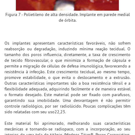
Figura 7 - Polietileno de alta densidade. Implante em parede medial
de órbita.
Os implantes apresentam características favoráveis, não sofrem
reabsorção ou degradação, induzindo mínima reação tecidual. O
tamanho dos poros influencia, diretamente, a taxa de crescimento
de tecido fibrovascular, o que minimiza a formação de cápsula e
permite a migração de células de defesa imunológica, favorecendo a
resistência à infecção. Este crescimento tecidual, ao mesmo tempo,
promove estabilidade, o que evita o deslocamento e a extrusão.
Outras características importantes são a boa resistência tênsil e a
flexibilidade adequada, adquirindo facilmente e de maneira estável
o formato desejado. Este material pode ser fixado com parafusos,
garantindo sua imobilidade. Uma desvantagem é não permitir
controle radiológico, por ser radiolúcido. Poucas complicações têm
sido relatadas com seu uso22,23.
Este material foi aprimorado, melhorando suas características
mecânicas e tornando-se radiopaco, com a incorporação, ao seu
interior, de uma tela de titânio (Medpor Titan®, Porex Corporation,