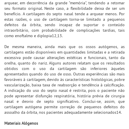
arquear, em decorrência da grande "memória", tendendo a retomar
seu formato original. Neste caso, a flexibilidade deixa de ser um
benefício. A cartilagem do septo nasal tende a arquear menos. Por
estas razões, o uso de cartilagem torna-se limitado a pequenos
defeitos da órbita, sendo incapaz de suportar o conteúdo
intraorbitário, com probabilidade de complicações tardias, tais
como enoftalmo e diplopia12,13.
De mesma maneira, ainda mais que os ossos autógenos, as
cartilagens estão disponíveis em quantidades limitadas e a retirada
excessiva pode causar alterações estéticas e funcionais, tanto da
orelha, quanto do nariz. Alguns autores relatam que os resultados
obtidos com o uso da cartilagem são inferiores àqueles
apresentados quando do uso de osso. Outras experiências são mais
favoráveis à cartilagem, devido às características histológicas, pobre
vascularização, baixa taxa de reabsorção e tendência à calcificação.
A indicação do uso do septo nasal é restrita, pois o paciente não
pode apresentar disfunção respiratória, história prévia de cirurgia
nasal e desvio de septo significativo. Conclui-se, assim, que
cartilagem autógena permite correção de pequenos defeitos do
assoalho da órbita, nos pacientes adequadamente selecionados14.
Materiais Alógenos