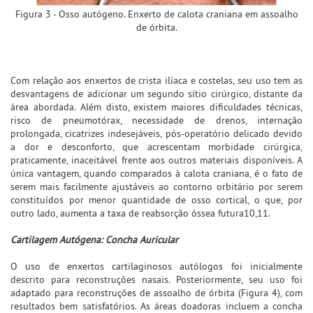
Figura 3 - Osso autógeno. Enxerto de calota craniana em assoalho
de órbita.
Com relação aos enxertos de crista ilíaca e costelas, seu uso tem as
desvantagens de adicionar um segundo sítio cirúrgico, distante da
área abordada. Além disto, existem maiores dificuldades técnicas,
risco de pneumotórax, necessidade de drenos, internação
prolongada, cicatrizes indesejáveis, pós-operatório delicado devido
a dor e desconforto, que acrescentam morbidade cirúrgica,
praticamente, inaceitável frente aos outros materiais disponíveis. A
única vantagem, quando comparados à calota craniana, é o fato de
serem mais facilmente ajustáveis ao contorno orbitário por serem
constituídos por menor quantidade de osso cortical, o que, por
outro lado, aumenta a taxa de reabsorção óssea futura10,11.
Cartilagem Autógena: Concha Auricular
O uso de enxertos cartilaginosos autólogos foi inicialmente
descrito para reconstruções nasais. Posteriormente, seu uso foi
adaptado para reconstruções de assoalho de órbita (Figura 4), com
resultados bem satisfatórios. As áreas doadoras incluem a concha