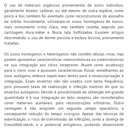
O uso de materiais orgânicos provenientes de outro indivíduo,
geralmente doador cadáver, ou até mesmo de outra espécie, como
porco e boi, também foi aventado como reconstrutores do assoalho
da órbita. Inicialmente, utilizaram-se ossos homógenos de banco,
mais comumente crista ilíaca, mas também costela, seguido por
cartilagem, dura-máter e fáscia lata liofilizadas. Existem artigos
descrevendo o uso de derme porcina e esclera bovina, previamente
tratadas.
Os ossos homógenos e heterógenos não contêm células vivas, mas
podem apresentar características ostecondutoras ou osteoindutoras
na sua integração aos sítios receptores. Atuam como arcabouço
para o novo osso e possuem características físicas semelhantes ao
osso autógeno, embora sejam mais lentos para a revascularização e
integração. Esses enxertos não são usados com tanta frequência,
pois possuem taxas de reabsorção e infecção maiores do que os
enxertos autógenos. Devido à possibilidade de obtenção em grande
quantidade e à sua integração ao leito receptor, são considerados
como materiais aceitáveis para reconstruções orbitárias. Outra
vantagem é não exigirem um segundo campo operatório, e
consequente redução do tempo cirúrgico. Apesar das técnicas de
esterilização, o risco de transmissão de infecções, como a doença de
Creutzfeld-Jakob, e o potencial antigênico, podendo desenvolver