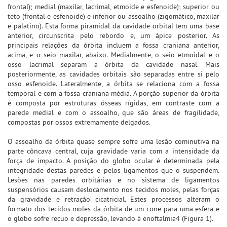
frontal); medial (maxilar, lacrimal, etmoide e esfenoide); superior ou
teto (frontal e esfenoide) e inferior ou assoalho (zigomático, maxilar
e palatino). Esta forma piramidal da cavidade orbital tem uma base
anterior, circunscrita pelo rebordo e, um ápice posterior. As
principais relações da órbita incluem a fossa craniana anterior,
acima, e o seio maxilar, abaixo. Medialmente, o seio etmoidal e o
osso lacrimal separam a órbita da cavidade nasal. Mais
posteriormente, as cavidades orbitais são separadas entre si pelo
osso esfenoide. Lateralmente, a órbita se relaciona com a fossa
temporal e com a fossa craniana média. A porção superior da órbita
é composta por estruturas ósseas rígidas, em contraste com a
parede medial e com o assoalho, que são áreas de fragilidade,
compostas por ossos extremamente delgados.
O assoalho da órbita quase sempre sofre uma lesão cominutiva na
parte côncava central, cuja gravidade varia com a intensidade da
força de impacto. A posição do globo ocular é determinada pela
integridade destas paredes e pelos ligamentos que o suspendem.
Lesões nas paredes orbitárias e no sistema de ligamentos
suspensórios causam deslocamento nos tecidos moles, pelas forças
da gravidade e retração cicatricial. Estes processos alteram o
formato dos tecidos moles da órbita de um cone para uma esfera e
o globo sofre recuo e depressão, levando à enoftalmia4 (Figura 1).