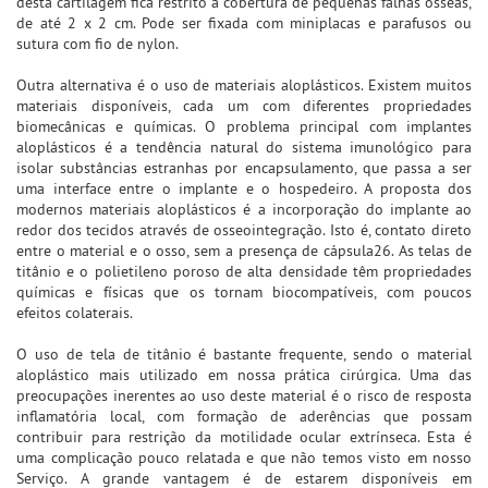
desta cartilagem fica restrito à cobertura de pequenas falhas ósseas,
de até 2 x 2 cm. Pode ser fixada com miniplacas e parafusos ou
sutura com fio de nylon.
Outra alternativa é o uso de materiais aloplásticos. Existem muitos
materiais disponíveis, cada um com diferentes propriedades
biomecânicas e químicas. O problema principal com implantes
aloplásticos é a tendência natural do sistema imunológico para
isolar substâncias estranhas por encapsulamento, que passa a ser
uma interface entre o implante e o hospedeiro. A proposta dos
modernos materiais aloplásticos é a incorporação do implante ao
redor dos tecidos através de osseointegração. Isto é, contato direto
entre o material e o osso, sem a presença de cápsula26. As telas de
titânio e o polietileno poroso de alta densidade têm propriedades
químicas e físicas que os tornam biocompatíveis, com poucos
efeitos colaterais.
O uso de tela de titânio é bastante frequente, sendo o material
aloplástico mais utilizado em nossa prática cirúrgica. Uma das
preocupações inerentes ao uso deste material é o risco de resposta
inflamatória local, com formação de aderências que possam
contribuir para restrição da motilidade ocular extrínseca. Esta é
uma complicação pouco relatada e que não temos visto em nosso
Serviço. A grande vantagem é de estarem disponíveis em