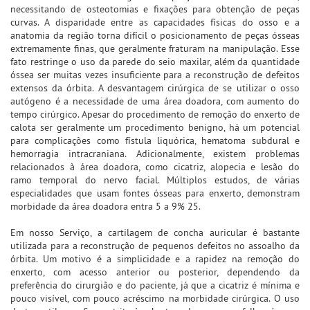
necessitando de osteotomias e fixações para obtenção de peças
curvas. A disparidade entre as capacidades físicas do osso e a
anatomia da região torna difícil o posicionamento de peças ósseas
extremamente finas, que geralmente fraturam na manipulação. Esse
fato restringe o uso da parede do seio maxilar, além da quantidade
óssea ser muitas vezes insuficiente para a reconstrução de defeitos
extensos da órbita. A desvantagem cirúrgica de se utilizar o osso
autógeno é a necessidade de uma área doadora, com aumento do
tempo cirúrgico. Apesar do procedimento de remoção do enxerto de
calota ser geralmente um procedimento benigno, há um potencial
para complicações como fístula liquórica, hematoma subdural e
hemorragia intracraniana. Adicionalmente, existem problemas
relacionados à área doadora, como cicatriz, alopecia e lesão do
ramo temporal do nervo facial. Múltiplos estudos, de várias
especialidades que usam fontes ósseas para enxerto, demonstram
morbidade da área doadora entra 5 a 9% 25.
Em nosso Serviço, a cartilagem de concha auricular é bastante
utilizada para a reconstrução de pequenos defeitos no assoalho da
órbita. Um motivo é a simplicidade e a rapidez na remoção do
enxerto, com acesso anterior ou posterior, dependendo da
preferência do cirurgião e do paciente, já que a cicatriz é mínima e
pouco visível, com pouco acréscimo na morbidade cirúrgica. O uso