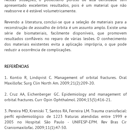
apresentado excelentes resultados, pois é um material que não
reabsorve e é estável volumetricamente.
Revendo a literatura, conclui-se que a seleção de materiais para a
reconstrução de assoalho de órbita é um assunto amplo. Existe uma
série de biomateriais, facilmente disponíveis, que promovem
resultados confiáveis no reparo de várias lesões. O conhecimento
dos materiais existentes evita a aplicação imprópria, o que pode
reduzir a ocorrência de complicações.
REFERÊNCIAS
1. Kontio R, Lindqvist C. Management of orbital fractures. Oral
Maxillofac Surg Clin North Am. 2009;21(2):209-20.
2. Cruz AA, Eichenberger GC. Epidemiology and management of
orbital fractures. Curr Opin Ophthalmol. 2004;15(5):416-21.
3. Pereira MD, Kreniski T, Santos RA, Ferreira LM. Trauma craniofacial:
perfil epidemiológico de 1223 fraturas atendidas entre 1999 e
2005 no Hospital São Paulo - UNIFESP-EPM. Rev Bras Cir
Craniomaxilofac. 2009;11(1):47-50.