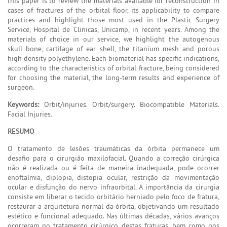
this paper is to review the materials available for reconstruction in
cases of fractures of the orbital floor, its applicability to compare
practices and highlight those most used in the Plastic Surgery
Service, Hospital de Clinicas, Unicamp, in recent years. Among the
materials of choice in our service, we highlight the autogenous
skull bone, cartilage of ear shell, the titanium mesh and porous
high density polyethylene. Each biomaterial has specific indications,
according to the characteristics of orbital fracture, being considered
for choosing the material, the long-term results and experience of
surgeon.
Keywords:
Orbit/injuries. Orbit/surgery. Biocompatible Materials.
Facial Injuries.
RESUMO
O tratamento de lesões traumáticas da órbita permanece um
desafio para o cirurgião maxilofacial. Quando a correção cirúrgica
não é realizada ou é feita de maneira inadequada, pode ocorrer
enoftalmia, diplopia, distopia ocular, restrição da movimentação
ocular e disfunção do nervo infraorbital. A importância da cirurgia
consiste em liberar o tecido orbitário herniado pelo foco de fratura,
restaurar a arquitetura normal da órbita, objetivando um resultado
estético e funcional adequado. Nas últimas décadas, vários avanços
ocorreram no tratamento cirúrgico destas fraturas, bem como nos