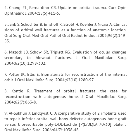
4. Chang EL, Bernardino CR. Update on orbital trauma. Curr Opin
Ophthalmol. 2004;15(5):411-5.
5. Jank S, Schuchter B, Emshoff R, Strobl H, Koehler J, Nicasi A. Clinical
signs of orbital wall fractures as a function of anatomic location.
Oral Surg Oral Med Oral Pathol Oral Radiol Endod. 2003;96(2):149-
53.
6. Mazock JB, Schow SR, Triplett RG. Evaluation of ocular changes
secondary to blowout fractures. J Oral Maxillofac Surg.
2004;62(10):1298-302.
7. Potter JK, Ellis E. Biomaterials for reconstruction of the internal
orbit. J Oral Maxillofac Surg. 2004;62(10):1280-97.
8. Kontio R. Treatment of orbital fractures: the case for
reconstruction with autogenous bone. J Oral Maxillofac Surg.
2004;62(7):863-8.
9. Al-Sukhun J, Lindqvist C. A comparative study of 2 implants used
to repair inferior orbital wall bony defects: autogenous bone graft
versus bioresorbable poly-L/DL-Lactide [P(L/DL)LA 70/30] plate. J
Oral Maxillofac Surg. 2006;64(7):1038-48.