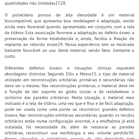
quantidades não limitadas27,28.
O polietileno poroso de alta densidade é um material
biocompatível, que apresenta boa modelagem e adaptação, sendo
ainda mais favorável quando apresentado em conjunto com a tela
de titânio. Esta associação favorece a adaptação ao defeito ósseo, a
preservação da forma estabelecida e, ainda, facilita a fixação do
implante ao rebordo ósseo29. Nossa experiência tem se mostrado
bastante favorável ao uso deste material, sendo fator limitante o
custo.
Diferentes defeitos ósseos e situações clínicas requerem
abordagens distintas. Segundo Ellis e Messo15, o tipo de material
utilizado em reconstruções orbitárias primárias e secundárias não
deve ser o mesmo. Nas reconstruções primárias, o material deve ter
a função de dar suporte ao globo ocular e de restabelecer o
contorno das paredes orbitárias. Nesta situação, o material mais
indicado é a tela de titânio, uma vez que é fina e de fácil adaptação,
pode ser usada como uma ponte ao reconstruir grandes defeitos
ósseos. Nas reconstruções orbitárias secundárias, quando os tecidos
orbitários estão numa configuração anormal, e a enoftalmia já está
instalada, há necessidade de, além de restaurar as paredes
orbitárias, reconstituir sua morfologia e seu volume perdido30.
Nestas situações, o polietileno poroso de alta densidade tem