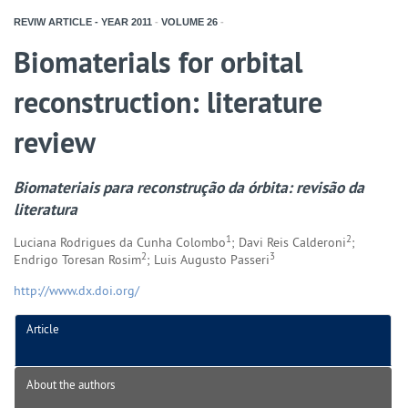
REVIW ARTICLE - YEAR
2011
-
VOLUME
26
-
Biomaterials for orbital
reconstruction: literature
review
Biomateriais para reconstrução da órbita: revisão da
literatura
1
2
Luciana Rodrigues da Cunha Colombo
; Davi Reis Calderoni
;
2
3
Endrigo Toresan Rosim
; Luis Augusto Passeri
http://www.dx.doi.org/
Article
About the authors