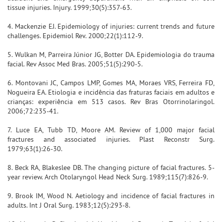
tissue injuries. Injury. 1999;30(5):357-63.
4. Mackenzie EJ. Epidemiology of injuries: current trends and future
challenges. Epidemiol Rev. 2000;22(1):112-9.
5. Wulkan M, Parreira Júnior JG, Botter DA. Epidemiologia do trauma
facial. Rev Assoc Med Bras. 2005;51(5):290-5.
6. Montovani JC, Campos LMP, Gomes MA, Moraes VRS, Ferreira FD,
Nogueira EA. Etiologia e incidência das fraturas faciais em adultos e
crianças: experiência em 513 casos. Rev Bras Otorrinolaringol.
2006;72:235-41.
7. Luce EA, Tubb TD, Moore AM. Review of 1,000 major facial
fractures and associated injuries. Plast Reconstr Surg.
1979;63(1):26-30.
8. Beck RA, Blakeslee DB. The changing picture of facial fractures. 5-
year review. Arch Otolaryngol Head Neck Surg. 1989;115(7):826-9.
9. Brook IM, Wood N. Aetiology and incidence of facial fractures in
adults. Int J Oral Surg. 1983;12(5):293-8.