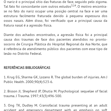
O nariz é o principal sítio das fraturas de face, seguido pelo zigoma.
3,14
Tal fato foi concordante com outros estudos
. O motivo encontra-
se no fato do nariz ocupar uma posição central na face e ser uma
estrutura facilmente fraturada devido à pequena espessura dos
ossos nasais. Além disso, foi verificado que a principal causa da
fratura nasal é a agressão física.
Diante dos achados encontrados, a agressão física foi a principal
causa dos traumas de face dos pacientes atendidos no pronto-
socorro de Cirurgia Plástica do Hospital Regional da Asa Norte, que
é referência de atendimento público dos pacientes com esse tipo de
lesão no Distrito Federal.
REFERÊNCIAS BIBLIOGRÁFICAS
1. Krug EG, Sharma GK, Lozano R. The global burden of injuries. Am J
Public Health. 2000;90(4):523-6.
2. Bisson JI, Shepherd JP, Dhutia M. Psychological sequelae of facial
trauma. J Trauma. 1997;43(3):496-500.
3. Ong TK, Dudley M. Craniofacial trauma presenting at an adult
accident and emergency department with an emphasis on soft