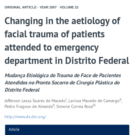
ORIGINAL ARTICLE - YEAR
2007
-
VOLUME
22
-
Changing in the aetiology of
facial trauma of patients
attended to emergency
department in Distrito Federal
Mudança Etiológica do Trauma de Face de Pacientes
Atendidos no Pronto Socorro de Cirurgia Plástica do
Distrito Federal
I
II
Jefferson Lessa Soares de Macedo
, Larissa Macedo de Camargo
,
II
III
Pedro Fragoso de Almeida
, Simone Correa Rosa
http://www.dx.doi.org/
Article