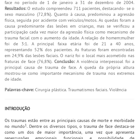
face no período de 1 de janeiro a 31 de dezembro de 2004.
Resultados:
O estudo compreendeu 711 pacientes, destacando- se o
sexo masculino (72,8%). Quanto à causa, predominou a agressão
física, seguida por acidente com veículos/motos. As quedas foram a
causa predominante das lesões em crianças, mas se verificou a
participação cada vez maior da agressão física como mecanismo de
trauma facial com o aumento da idade. A relação de homem:mulher
foi de 3:1. A principal faixa etária foi de 21 a 40 anos,
representando 52% dos pacientes. As fraturas foram encontradas
em 24,9% das lesões faciais. O nariz foi o local mais acometido nas
fraturas de face (76,8%).
Conclusão:
A violência interpessoal foi a
principal causa de trauma de face. A queda da própria altura
mostrou-se como importante mecanismo de trauma nos extremos
de idade.
Palavras-chave:
Cirurgia plástica. Traumatismos faciais. Violência
INTRODUÇÃO
Os traumas estão entre as principais causas de morte e morbidade
1
no mundo
. Dentre os diversos tipos, o trauma de face destaca-se
como um dos de maior importância, uma vez que apresenta
repercussões emocionais, funcionais e possibilidade de