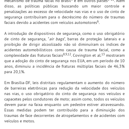
mecanismo de trauma facial no Brasil
e em outros países
. Além
disso, as políticas públicas buscando um maior controle e
penalizações ao excesso de velocidade nas vias e o uso de cinto de
segurança contribuíram para o decréscimo do número de traumas
6
faciais devido a acidentes com veículos automotores
.
A introdução de dispositivos de segurança, como o uso obrigatório
de cinto de segurança, "
air bags
", barras de proteção laterais e a
proibição de dirigir alcoolizado não só diminuíram os índices de
acidentes automobilísticos como causa de trauma facial, como a
8,9,12
13
complexidade das fraturas faciais
. Covington et al.
mostraram
que a adoção do cinto de segurança nos EUA, em um período de 10
anos, diminuiu a incidência de fraturas múltiplas faciais de 46,3%
para 20,1%.
Em Brasília-DF, leis distritais regulamentam o aumento do número
de barreiras eletrônicas para redução da velocidade dos veículos
nas vias, o uso obrigatório do cinto de segurança nos veículos e
capacetes pelos condutores de moto; assim como, todos os veículos
devem parar na faixa enquanto um pedestre estiver atravessando.
Essas medidas podem ter contribuído para a diminuição dos
traumas de face decorrentes de atropelamentos e de acidentes com
veículos e motos.