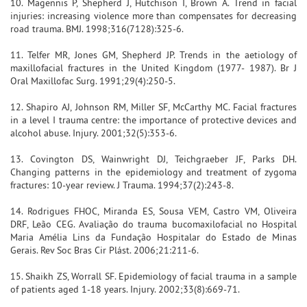
10. Magennis P, Shepherd J, Hutchison I, Brown A. Trend in facial
injuries: increasing violence more than compensates for decreasing
road trauma. BMJ. 1998;316(7128):325-6.
11. Telfer MR, Jones GM, Shepherd JP. Trends in the aetiology of
maxillofacial fractures in the United Kingdom (1977- 1987). Br J
Oral Maxillofac Surg. 1991;29(4):250-5.
12. Shapiro AJ, Johnson RM, Miller SF, McCarthy MC. Facial fractures
in a level I trauma centre: the importance of protective devices and
alcohol abuse. Injury. 2001;32(5):353-6.
13. Covington DS, Wainwright DJ, Teichgraeber JF, Parks DH.
Changing patterns in the epidemiology and treatment of zygoma
fractures: 10-year review. J Trauma. 1994;37(2):243-8.
14. Rodrigues FHOC, Miranda ES, Sousa VEM, Castro VM, Oliveira
DRF, Leão CEG. Avaliação do trauma bucomaxilofacial no Hospital
Maria Amélia Lins da Fundação Hospitalar do Estado de Minas
Gerais. Rev Soc Bras Cir Plást. 2006;21:211-6.
15. Shaikh ZS, Worrall SF. Epidemiology of facial trauma in a sample
of patients aged 1-18 years. Injury. 2002;33(8):669-71.