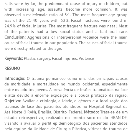
Falls were by far, the predominant cause of injury in children, but
with increasing age, assaults become more common. It was
observed a male:female ratio of 3:1. The most frequent age group
was of the 21-40 years with 52%. Facial fractures were found in
24.9% of facial injuries. The most frequent fracture was nasal. Most
of the patients had a low social status and a bad oral care.
Conclusion:
Aggressions or interpersonal violence were the main
cause of facial trauma in our population. The causes of facial trauma
were directly related to the age.
Keywords:
Plastic surgery. Facial injuries. Violence
RESUMO
Introdução:
O trauma permanece como uma das principais causas
de morbidade e mortalidade no mundo ocidental, especialmente
entre os adultos jovens. A prevalência de lesões traumáticas na face
é alta devido à enorme exposição e à pouca proteção da região.
Objetivo:
Avaliar a etiologia, a idade, o gênero e a localização dos
traumas de face dos pacientes atendidos no Hospital Regional da
Asa Norte (HRAN), Brasília, Distrito Federal.
Método:
Trata-se de um
estudo retrospectivo, realizado no pronto socorro do HRAN-DF,
visando a avaliar o perfil epidemiológico dos pacientes atendidos
pela equipe da Unidade de Cirurgia Plástica, vítimas de trauma de