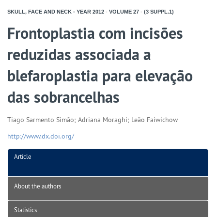
SKULL, FACE AND NECK - YEAR
2012
-
VOLUME
27
-
(3 SUPPL.1)
Frontoplastia com incisões
reduzidas associada a
blefaroplastia para elevação
das sobrancelhas
Tiago Sarmento Simão; Adriana Moraghi; Leão Faiwichow
http://www.dx.doi.org/
Article
About the authors
Statistics